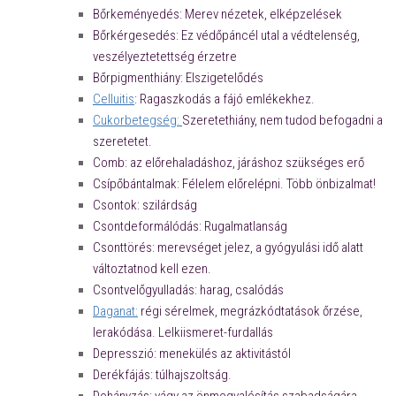
Bőrkeményedés: Merev nézetek, elképzelések
Bőrkérgesedés: Ez védőpáncél utal a védtelenség,
veszélyeztetettség érzetre
Bőrpigmenthiány: Elszigetelődés
Celluitis
: Ragaszkodás a fájó emlékekhez.
Cukorbetegség:
Szeretethiány, nem tudod befogadni a
szeretetet.
Comb: az előrehaladáshoz, járáshoz szükséges erő
Csípőbántalmak: Félelem előrelépni. Több önbizalmat!
Csontok: szilárdság
Csontdeformálódás: Rugalmatlanság
Csonttörés: merevséget jelez, a gyógyulási idő alatt
változtatnod kell ezen.
Csontvelőgyulladás: harag, csalódás
Daganat:
régi sérelmek, megrázkódtatások őrzése,
lerakódása. Lelkiismeret-furdallás
Depresszió: menekülés az aktivitástól
Derékfájás: túlhajszoltság.