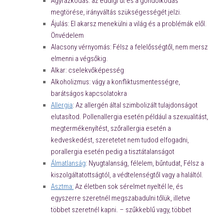
Agyrázkódás: az eddigi út és a gondolkodás
megtörése, irányváltás szükségességét jelzi.
Ájulás: El akarsz menekülni a világ és a problémák elől.
Önvédelem
Alacsony vérnyomás: Félsz a felelősségtől, nem mersz
elmenni a végsőkig.
Alkar: cselekvőképesség
Alkoholizmus: vágy a konfliktusmentességre,
barátságos kapcsolatokra
Allergia
: Az allergén által szimbolizált tulajdonságot
elutasítod. Pollenallergia esetén például a szexualitást,
megtermékenyítést, szőrallergia esetén a
kedveskedést, szeretetet nem tudod elfogadni,
porallergia esetén pedig a tisztátalanságot
Álmatlanság
: Nyugtalanság, félelem, bűntudat,
Félsz a
kiszolgáltatottságtól, a védtelenségtől vagy a haláltól.
Asztma:
Az életben sok sérelmet nyeltél le, és
egyszerre szeretnél megszabadulni tőlük, illetve
többet szeretnél kapni. – szűkkeblű vagy, többet