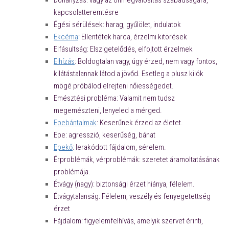
Dohányzás: vágy az önmegvalósítás szabadságára,
kapcsolatteremtésre
Égési sérülések: harag, gyűlölet, indulatok
Ekcéma
: Ellentétek harca, érzelmi kitörések
Elfásultság: Elszigetelődés, elfojtott érzelmek
Elhízás
: Boldogtalan vagy, úgy érzed, nem vagy fontos,
kilátástalannak látod a jövőd. Esetleg a plusz kilók
mögé próbálod elrejteni nőiességedet.
Emésztési probléma: Valamit nem tudsz
megemészteni, lenyeled a mérged.
Epebántalmak
: Keserűnek érzed az életet.
Epe: agresszió, keserűség, bánat
Epekő
: lerakódott fájdalom, sérelem.
Érproblémák, vérproblémák: szeretet áramoltatásának
problémája.
Étvágy (nagy): biztonsági érzet hiánya, félelem.
Étvágytalanság: Félelem, veszély és fenyegetettség
érzet
Fájdalom: figyelemfelhívás, amelyik szervet érinti,