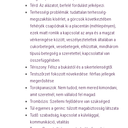
Térd: Az alázatot, befelé fordulást jelképezi.
Terhességi problémák: tudattalan terhesség-
megszakítás kísérlet, a görcsök következtében
fehérjék csapódnak ki a placentán (méhlepényen),
ezek miatt romlik a kapcsolat az anya és a magzat
vérkeringése között, veszélyeztetettek általában a
cukorbetegek, vesebetegek, elhízottak, mindhárom
típusú betegség a szeretettel, kapcsolattal van
összefüggésben.
Tériszony: Félsz a bukástól és a sikertelenségtől.
Testszőrzet fokozott növekedése: férfias jellegek
megerősítése
Torokpanaszok: Nem tudod, nem mered kimondani,
amit szeretnél, nem vállalod fel magad.
Trombózis: Szellemi fejlődésre van szükséged.
Túl egyenes a gerinc: túlzott magabiztosság látszata
Tüdő: szabadság, kapcsolat a külvilággal,
kommunikáció, vitalitás