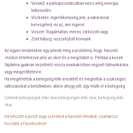
Vesekő: a párkapcsolatodban nincs elég energia,
lelkesedés
Viszketés: ingerlékenység jele, a vakarással
keresgéled, mi az, ami ingerel.
Visszér: Rugalmatlan, merev, zárkózott vagy.
Zöld hályog: visszafojtott könnyek
Az egyes területeken úgy jelenik meg a probléma, hogy hasonló
módon értelmezve jelzi az okot és a megoldást is. Például a kezek
fájdalma gyakran vezethetó vissza munkakörben végzett túlmunkárára
vagy megerőltetésre.
Ha megértettük a betegség lelki eredetét és megtettük a szükséges
változásokat a belsőnkben, akkor ahogy jött, úgy múlik el a betegség.
Cimkék:betegsegek lelki okai,betegségek lelki okai, betegség lelki
okai
Ha tetszett a poszt vagy szereted a hasonló témákat, csatlakozz
hozzánk a Facebookon!