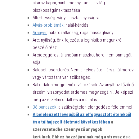
akarsz kapni, mint amennyit adni, a világ
piszkosságának taszítása
Álterhesség: vágy a tiszta anyaságra
Alvás-problémák:
halál-kérdés
Aranyér
: határozatlanság, rugalmassághiány
Arc: nyíltság, önkifejezés, a leginkább magunkról
beszélő rész
Arcideggörcs: állandóan maszkot hord, nem önmagát
adja
Baleset, csonttörés: Nem a helyes úton jársz, túl merev
vagy, változásra van szükséged.
Bal oldalon megjelenő elváltozások: Az anyához fűződő
érzelmi viszonyodat érdemes megvizsgálni. Jelképezi
még az érzelmi oldalt és a múltat is.
Bélpanaszok
: a szükségtelen elengedése félelemmel
A belélegzett levegőből az elfogyasztott ételekből
és a
túlhajszolt életmód következtében
a
szervezetedbe szennyező anyagok
kerülnek. Ehhez hozzájárulnak még a stressz és a