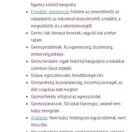
figyelsz a belső hangodra.
Frigiditás, impotencia:
Félelem az ismeretlentől, az
odaadástól, az önkontroll elvesztésétől, a haláltól, a
megnyílástól, és a sikertelenségtől.
Gerinc, hát: támaszt keresek, vagy túl sok a teher
rajtam
Gerincproblémák: Az egyenesség, őszinteség,
emberség jelképe.
Gerincferdülés: egyik feled túl hangsúlyos a másikkal
szemben (lásd oldalak)
Golyva: egzisztenciális fensőbbségérzés
Görnyedtség: bizonytalanság, összehúzza magát, az
élet csapásai alatt megtört
Gyomorfekély: elfojtod az agressziódat.
Gyomorpanaszok: Túl sokat töprengsz, valamit nem
tudsz elengedni.
Gyulladás
: Nem tudsz feldolgozni egy problémát, mert
félsz tőle.