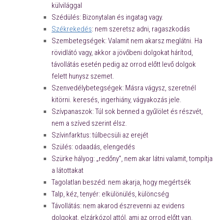
külvilággal
Szédülés: Bizonytalan és ingatag vagy.
Székrekedés
: nem szeretsz adni, ragaszkodás
Szembetegségek: Valamit nem akarsz meglátni. Ha
rövidlátó vagy, akkor a jövőbeni dolgokat hárítod,
távollátás esetén pedig az orrod előtt levő dolgok
felett hunysz szemet.
Szenvedélybetegségek: Másra vágysz, szeretnél
kitörni. keresés, ingerhiány, vágyakozás jele.
Szívpanaszok: Túl sok benned a gyűlölet és részvét,
nem a szíved szerint élsz.
Szívinfarktus: túlbecsüli az erejét
Szülés: odaadás, elengedés
Szürke hályog: „redőny”, nem akar látni valamit, tompítja
a látottakat
Tagolatlan beszéd: nem akarja, hogy megértsék
Talp, kéz, tenyér: elkülönülés, különcség
Távollátás: nem akarod észrevenni az evidens
dolgokat, elzárkózol attól, ami az orrod előtt van.