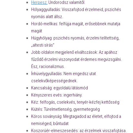
Herpesz:
Undorodsz valamitől.
Hólyaggyulladás: Visszafojtod érzelmeid, pszichés
nyomás alatt állsz.
Hordó-mellkas: felfújja magát, erősebbnek mutatja
magát
Húgyhólyag: pszichés nyomás, érzelmi telítettség,
„altesti sírás”
Jobb oldalon megjelenő elváltozások: Az apához
fűződő érzelmi viszonyodat érdemes megvizsgálni.
Ész, racionalizmus.
Ínhüvelygyulladás: Nem engedsz utat
cselekvőképességednek.
Kancsalság: egyoldalú látásmód
Kényszeres evés: ingerhiány.
Kéz: felfogás, cselekvés, tenyér-kézfej kettősség
Kiütés: Türelmetlenség, gyermetegség
Kóros soványság: Megtagadod az életet, elfojtod a
nemiséged, bűntudat
Koszorúér-elmeszesedés: az érzelmek visszafojtása.