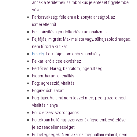
annak a területnek szimbolikus jelentését figyelembe
véve
Farkasvakság: félelem a bizonytalanságtól, az
ismeretlentől
Fej: irányítás, gondolkodás, racionalizmus
Fejfájás, migrén: Maximalista vagy, túlhajszolod magad.
nem tűröd a kritikát
Fekély
: Lelki fájdalom önbizalomhiány
Felkar: erő a cselekvéshez
Fertőzés: Harag, bántalom, ingerültség
Ficam: harag, ellenállás
Fog: agresszió, vitalitás
Fogíny: ősbizalom
Fogfájás: Valamit nem teszel meg, pedig szeretnéd.
vitalitás hiánya
Fojtó érzés: szorongások
Foltokban hulló haj: szervzónák figyelembevételével
jelez rendellenességet
Fülbetegségek: Nem akarsz meghallani valamit, nem