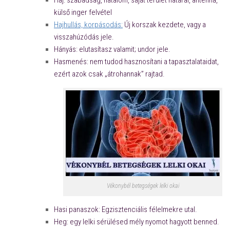
Haj: szabadság, hatalom, saját terület határai, antenna,
külső inger felvétel
Hajhullás, korpásodás:
Új korszak kezdete, vagy a
visszahúzódás jele.
Hányás: elutasítasz valamit; undor jele.
Hasmenés: nem tudod hasznosítani a tapasztalataidat,
ezért azok csak „átrohannak” rajtad.
Vékonybél betegségek lelki okai
Hasi panaszok: Egzisztenciális félelmekre utal.
Heg: egy lelki sérülésed mély nyomot hagyott benned.