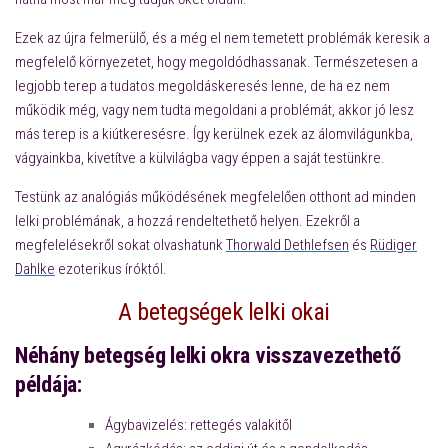
Ezek az újra felmerülő, és a még el nem temetett problémák keresik a
megfelelő környezetet, hogy megoldódhassanak. Természetesen a
legjobb terep a tudatos megoldáskeresés lenne, de ha ez nem
működik még, vagy nem tudta megoldani a problémát, akkor jó lesz
más terep is a kiútkeresésre. Így kerülnek ezek az álomvilágunkba,
vágyainkba, kivetítve a külvilágba vagy éppen a saját testünkre.
Testünk az analógiás működésének megfelelően otthont ad minden
lelki problémának, a hozzá rendeltethető helyen. Ezekről a
megfelelésekről sokat olvashatunk
Thorwald Dethlefsen
és
Rüdiger
Dahlke
ezoterikus íróktól.
A betegségek lelki okai
Néhány betegség lelki okra visszavezethető
példája:
Ágybavizelés: rettegés valakitől