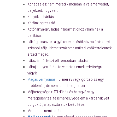
Köhécselés: nem mered kimondani a véleményedet,
de jelzed, hogy van.
Könyök: elhárítás
Köröm: agresszió
Kötőhártya-gyulladás: fájdalmat okoz valaminek a
belátása.
Lábfejpanaszok: a gyökereket, ősökhöz való viszonyt
szimbolizálja. Nem tisztázott a múltad, gyökértelennek
érzed magad.
Lábszár: túl feszített tempóban haladsz.
Lábujjhegyen járás: folyamatos emelkedettségre
vágyik
Magas vérnyomás
: Túl merev vagy, görcsölsz egy
problémán, de nem tudod megoldani.
Májbetegségek: Túl dühös és haragvó vagy.
méregtelenítés, felismerés, védelem a károsnak vélt
dolgoktól, a tapasztalatok beépítése.
Medence: nemi tartás