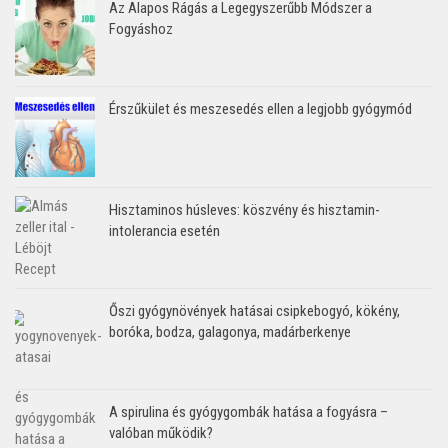
Az Alapos Rágás a Legegyszerűbb Módszer a
Fogyáshoz
Érszűkület és meszesedés ellen a legjobb gyógymód
Hisztaminos húsleves: köszvény és hisztamin-
intolerancia esetén
Őszi gyógynövények hatásai csipkebogyó, kökény,
boróka, bodza, galagonya, madárberkenye
A spirulina és gyógygombák hatása a fogyásra –
valóban működik?