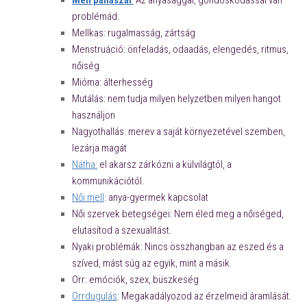
Mell panaszai
:
Az anyasággal, gondoskodással van
problémád.
Mellkas: rugalmasság, zártság
Menstruáció: önfeladás, odaadás, elengedés, ritmus,
nőiség
Mióma: álterhesség
Mutálás: nem tudja milyen helyzetben milyen hangot
használjon
Nagyothallás: merev a saját környezetével szemben,
lezárja magát
Nátha:
el akarsz zárkózni a külvilágtól, a
kommunikációtól.
Női mell
: anya-gyermek kapcsolat
Női szervek betegségei: Nem éled meg a nőiséged,
elutasítod a szexualitást.
Nyaki problémák: Nincs összhangban az eszed és a
szíved, mást súg az egyik, mint a másik.
Orr: emóciók, szex, büszkeség
Orrdugulás
: Megakadályozod az érzelmeid áramlását.