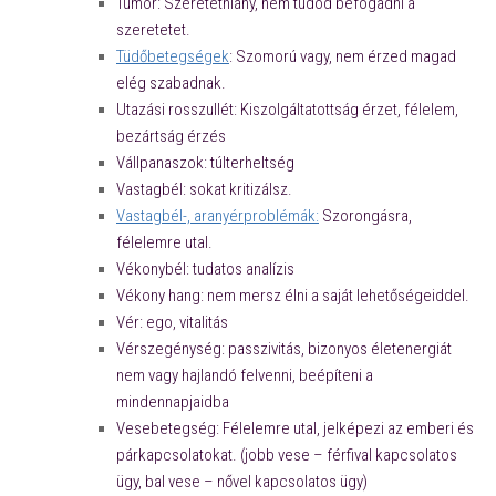
Tumor: Szeretethiány, nem tudod befogadni a
szeretetet.
Tüdőbetegségek
: Szomorú vagy, nem érzed magad
elég szabadnak.
Utazási rosszullét: Kiszolgáltatottság érzet, félelem,
bezártság érzés
Vállpanaszok: túlterheltség
Vastagbél: sokat kritizálsz.
Vastagbél-, aranyérproblémák:
Szorongásra,
félelemre utal.
Vékonybél: tudatos analízis
Vékony hang: nem mersz élni a saját lehetőségeiddel.
Vér: ego, vitalitás
Vérszegénység: passzivitás, bizonyos életenergiát
nem vagy hajlandó felvenni, beépíteni a
mindennapjaidba
Vesebetegség: Félelemre utal, jelképezi az emberi és
párkapcsolatokat. (jobb vese – férfival kapcsolatos
ügy, bal vese – nővel kapcsolatos ügy)