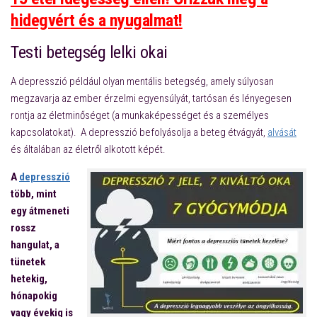
hidegvért és a nyugalmat!
Testi betegség lelki okai
A depresszió például olyan mentális betegség, amely súlyosan
megzavarja az ember érzelmi egyensúlyát, tartósan és lényegesen
rontja az életminőséget (a munkaképességet és a személyes
kapcsolatokat). A depresszió befolyásolja a beteg étvágyát,
alvását
és általában az életről alkotott képét.
A
depresszió
több, mint
egy átmeneti
rossz
hangulat, a
tünetek
hetekig,
hónapokig
vagy évekig is