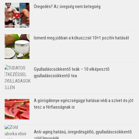
Öregedés? Az öregség nem betegség
Ismerd meg jobban a kókuszzsír 10+1 pozitív hatását
Gyulladáscsökkentő teák – 10 elképesztő
gyulladáscsökkentő tea
A görögdinnye egészségügyi hatásai:védi a szívet és jót
tesz a férfiasságnak is
Anti-aging hatású, öregedésgátló, gyulladáscsökkentő
zöld limonádé