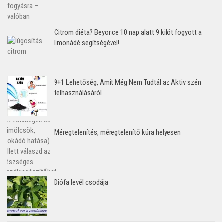
Citrom diéta? Beyonce 10 nap alatt 9 kilót fogyott a
limonádé segítségével!
9+1 Lehetőség, Amit Még Nem Tudtál az Aktiv szén
felhasználásáról
Méregtelenítés, méregtelenítő kúra helyesen
Diófa levél csodája