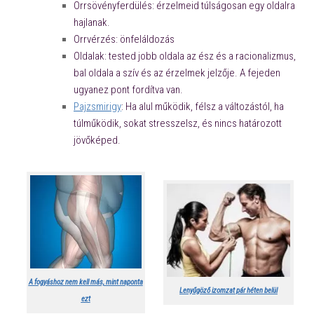
Orrsövényferdülés: érzelmeid túlságosan egy oldalra
hajlanak.
Orrvérzés: önfeláldozás
Oldalak: tested jobb oldala az ész és a racionalizmus,
bal oldala a szív és az érzelmek jelzője. A fejeden
ugyanez pont fordítva van.
Pajzsmirigy
: Ha alul működik, félsz a változástól, ha
túlműködik, sokat stresszelsz, és nincs határozott
jövőképed.
A fogyáshoz nem kell más, mint naponta
Lenyűgöző izomzat pár héten belül
ezt