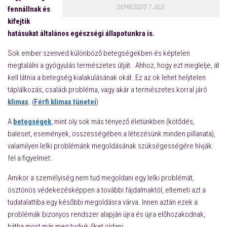
DEPRESSZIO 7 JELE
fennállnak és
kifejtik
hatásukat általános egészségi állapotunkra is.
Sok ember szenved különböző betegségekben és képtelen
megtalálni a gyógyulás természetes útját. Ahhoz, hogy ezt meglelje, át
kell látnia a betegség kialakulásának okát. Ez az ok lehet helytelen
táplálkozás, családi probléma, vagy akár a természetes korral járó
klimax
. (
Férfi klimax tünetei
)
A
betegségek
, mint oly sok más tényező életünkben (kötődés,
baleset, események, összességében a létezésünk minden pillanata),
valamilyen lelki problémánk megoldásának szükségességére hívják
fel a figyelmet.
Amikor a személyiség nem tud megoldani egy lelki problémát,
ösztönös védekezésképpen a további fájdalmaktól, eltemeti azt a
tudatalattiba egy későbbi megoldásra várva. Innen aztán ezek a
problémák bizonyos rendszer alapján újra és újra előhozakodnak,
hátha most már meg tudjuk őket oldani.