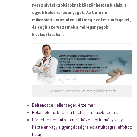
rossz alvási szokásoknak köszönhetően kialakult
egyéb belső káros anyagok. Az Untoxin
mikrobiotikus szinten köti meg ezeket a mérgeket,
és segít szervezetnek a méreganyagok
kiválasztásában.
Untoxin anyagcsere javító méregtelenítő termék
Bélrendszer: ellenséges érzelmek
Boka: felemelkedés a földtől, elrugaszkodottság
Bőrbetegség: Túlzottan zárkózott és kemény vagy.
képtelen vagy a gyengédségre és a nyíltságra. elfojtott
harag