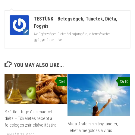
TESTÜNK - Betegségek, Tünetek, Diéta,
Fogyás
Az Egészséges Életmód rajongója, a természetes
gyógymódok híve
YOU MAY ALSO LIKE...
6
10
Szárított füge és almaecet
diéta – Tökéletes recept a
Mik a D-vitamin hiány tünetei,
felesleges zsír eltávolítására
Lehet a megoldás a vírus
JANUÁR 31, 0202