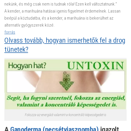
nekünk, és még csak nem is tudnak róla! Ezen kell változtatnunk.”
A kender, a marihuána hatásai igenis figyelmet érdemelnek. Lassan
beépül a köztudatba, és a kender, a marihuána is bekerülhet az
alternatív gyógyszerek közé.
forrás
Olvass tovább, hogyan ismerhetők fel a drog
tünetek?
Fokozza-az-energiád-valamint-a-koncentráló-képességedet-is
A
Ganoderma (pecsétviaszgomba)
igazolt