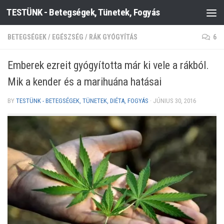
TESTÜNK - Betegségek, Tünetek, Fogyás
Skip to content
BETEGSÉGEK
/
EGÉSZSÉG
/
RÁK GYÓGYÍTÁS
6
Emberek ezreit gyógyította már ki vele a rákból.
Mik a kender és a marihuána hatásai
BY
TESTÜNK - BETEGSÉGEK, TÜNETEK, DIÉTA, FOGYÁS
·
JÚNIUS 30, 2016