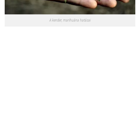
A kender, marihuána hatásai