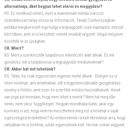
alternatívája, őket hogyan lehet elérni és meggyőzni?
RS: Ez rendkívül nehéz, mert a mainstream média sokszor
szándékosan tartja vissza az információt. Tavaly Csehországban
például megkeresett egy hölgy a legnagyobb cseh napilaptól, interjút
kért tőlem, amit el is készített, remek munkát végzett. Végül mégsem
közölték le az újságban.
CK: Miért?
RS: Mert
a szerkesztők tulajdonosi ellenőrzés alatt állnak. És mit
gondolsz, kik a tulajdonosai a legnagyobb médiumoknak?
CK: Akkor hát mit tehetünk?
RS: Talán, ha csak egyszerűen egymás mellé állunk… Elvégre ez is
Isten növénye, ami ártalmatlan, sőt
a legpotenciálisabb gyógyhatású
növény a földön, amit ezer és ezerféle módon használhatunk. Kinek
van joga azt mondani, hogy nem lehet a mienk? Nem hal meg tőle
senki, nem okoz függőséget. Hogyan mondhatja bárki, akár egy
kormány is azt, hogy nem termesztheted meg ezt a növényt a saját
egészséged érdekében?
Az embereknek rá kell ébredniük arra, hogy
valójában mi is történik, aztán egyesülnünk kell. Ha már sokan vagyunk,