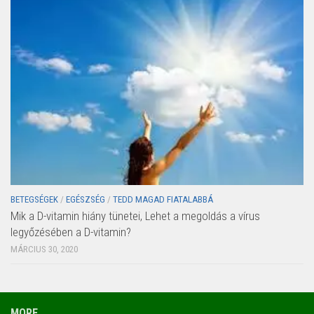
BETEGSÉGEK
/
EGÉSZSÉG
/
TEDD MAGAD FIATALABBÁ
Mik a D-vitamin hiány tünetei, Lehet a megoldás a vírus
legyőzésében a D-vitamin?
MÁRCIUS 30, 2020
MORE