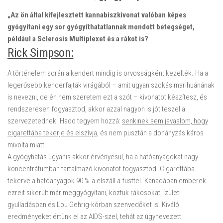
„Az ön által kifejlesztett kannabiszkivonat valóban képes
gyógyítani egy sor gyógyíthatatlannak mondott betegséget,
például a Sclerosis Multiplexet és a rákot is?
Rick Simpson:
A történelem során a kendert mindig is orvosságként kezelték.
Ha a
legerősebb kenderfajták virágából
– amit ugyan szokás marihuánának
is nevezni, de én nem szeretem ezt a szót –
kivonatot készítesz, és
rendszeresen fogyasztod, akkor azzal nagyon is jót teszel a
szervezetednek.
Hadd tegyem hozzá:
senkinek sem javaslom, hogy
cigarettába tekerje és elszívja,
és nem pusztán a dohányzás káros
mivolta miatt.
A gyógyhatás ugyanis akkor érvényesül, ha a hatóanyagokat nagy
koncentrátumban tartalmazó kivonatot fogyasztod. Cigarettába
tekerve a hatóanyagok 90 %-a elszáll a füsttel. Kanadában emberek
ezreit sikerült már meggyógyítani, köztük rákosokat, ízületi
gyulladásban és Lou Gehrig-kórban szenvedőket is. Kiváló
eredményeket értünk el az AIDS-szel, tehát az úgynevezett