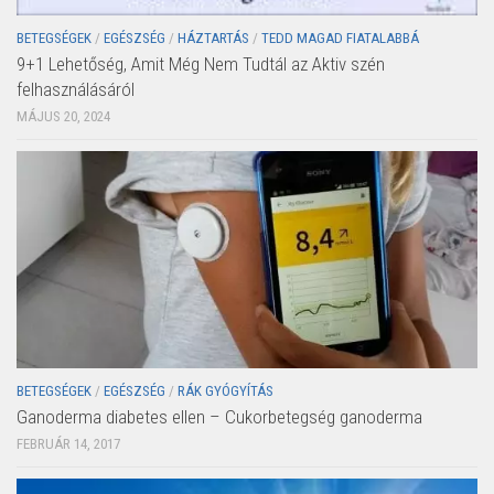
BETEGSÉGEK
/
EGÉSZSÉG
/
HÁZTARTÁS
/
TEDD MAGAD FIATALABBÁ
9+1 Lehetőség, Amit Még Nem Tudtál az Aktiv szén
felhasználásáról
MÁJUS 20, 2024
BETEGSÉGEK
/
EGÉSZSÉG
/
RÁK GYÓGYÍTÁS
Ganoderma diabetes ellen – Cukorbetegség ganoderma
FEBRUÁR 14, 2017