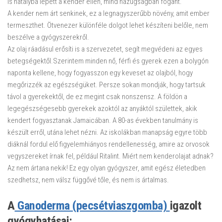
is hatályba lépett a kender ellen, mind hazugságban fogant.
A kender nem árt senkinek, ez a legnagyszerűbb növény, amit ember
termeszthet. Ötvenezer különféle dolgot lehet készíteni belőle, nem
beszélve a gyógyszerekről.
Az olaj ráadásul erősíti is a szervezetet, segít megvédeni az egyes
betegségektől.Szerintem minden nő, férfi és gyerek ezen a bolygón
naponta kellene, hogy fogyasszon egy keveset az olajból, hogy
megőrizzék az egészségüket. Persze sokan mondják, hogy tartsuk
távol a gyerekektől, de ez megint csak nonszensz. A földön a
legegészségesebb gyerekek azoktól az anyáktól születtek, akik
kendert fogyasztanak Jamaicában. A 80-as években tanulmány is
készült erről, utána lehet nézni. Az iskolákban manapság egyre több
diáknál fordul elő figyelemhiányos rendellenesség, amire az orvosok
vegyszereket írnak fel, például Ritalint. Miért nem kenderolajat adnak?
Az nem ártana nekik! Ez egy olyan gyógyszer, amit egész életedben
szedhetsz, nem válsz függővé tőle, és nem is ártalmas.
marihuána
hatásai, kender,marihuána
A
Ganoderma (pecsétviaszgomba)
igazolt
gyógyhatásai: