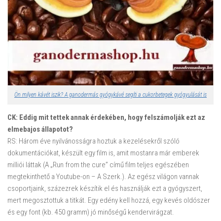
Ön milyen kávét iszik? A ganodermás gyógykávé segíti a cukorbetegek gyógyulását is
CK: Eddig mit tettek annak érdekében, hogy felszámolják ezt az
elmebajos állapotot?
RS: Három éve nyilvánosságra hoztuk a kezelésekről szóló
dokumentációkat, készült egy film is, amit mostanra már emberek
milliói láttak
(A „Run from the cure”
című film teljes egészében
megtekinthető a Youtube-on – A Szerk.).
Az egész világon vannak
csoportjaink, százezrek készítik el és használják ezt a gyógyszert,
mert megosztottuk a titkát. Egy edény kell hozzá, egy kevés oldószer
és egy font (kb. 450 gramm) jó minőségű kendervirágzat.