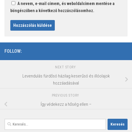
A nevem, e-mail címem, és weboldalcímem mentése a
böngészőben a következő hozzászólásomhoz.
FOLLOW:
NEXT STORY
Levendulás fürdősó házilag keserűsó és illóolajok
hozzáadásával
PREVIOUS STORY
Így védekezz a hőség ellen –
Keresés: