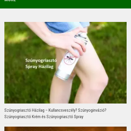
Szúnyogriasztó Házilag – Kullancsveszély? Szúnyoginvázió?
Szúnyogriasztó Krém és Szúnyogriasztó Spray