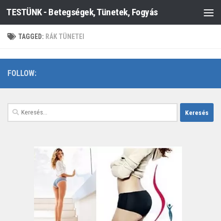
TESTÜNK - Betegségek, Tünetek, Fogyás
Skip to content
TAGGED:
RÁK TÜNETEI
FOLLOW:
Keresés: