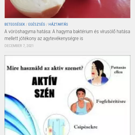
BETEGSÉGEK
/
EGÉSZSÉG
/
HÁZTARTÁS
A vöröshagyma hatása: A hagyma baktérium és vírusölő hatása
mellett jótékony az agytevékenységre is
DECEMBER 7, 2021