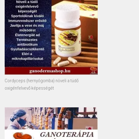
Cordyceps (hernyógomba) növeli a tüdő
oxigénfelvevő képességét