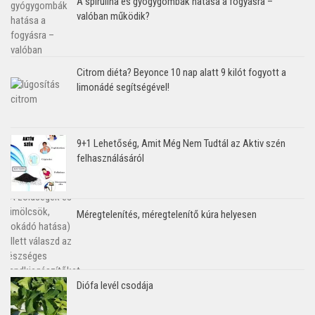
A spirulina és gyógygombák hatása a fogyásra –
valóban működik?
Citrom diéta? Beyonce 10 nap alatt 9 kilót fogyott a
limonádé segítségével!
9+1 Lehetőség, Amit Még Nem Tudtál az Aktiv szén
felhasználásáról
Méregtelenítés, méregtelenítő kúra helyesen
Diófa levél csodája