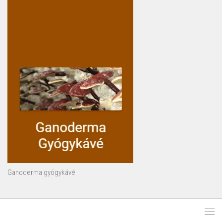
Ganoderma gyógykávé