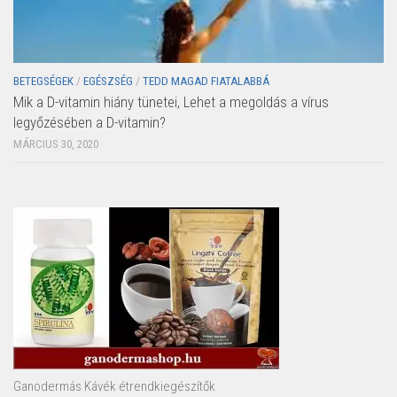
BETEGSÉGEK
/
EGÉSZSÉG
/
TEDD MAGAD FIATALABBÁ
Mik a D-vitamin hiány tünetei, Lehet a megoldás a vírus
legyőzésében a D-vitamin?
MÁRCIUS 30, 2020
Ganodermás Kávék étrendkiegészítők