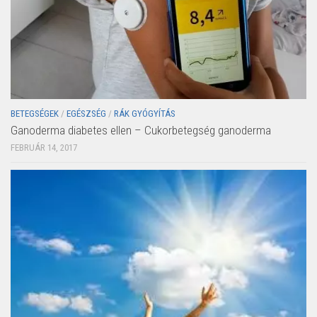
BETEGSÉGEK
/
EGÉSZSÉG
/
RÁK GYÓGYÍTÁS
Ganoderma diabetes ellen – Cukorbetegség ganoderma
FEBRUÁR 14, 2017