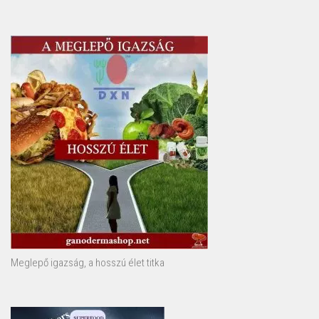
Meglepő igazság, a hosszú élet titka