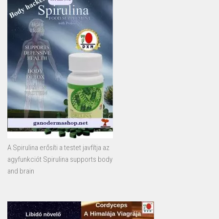
A Spirulina erősíti a testet javfítja az
agyfunkciót Spirulina supports body
and brain