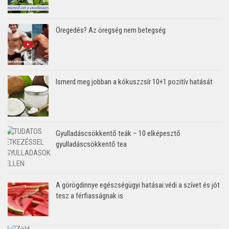
Öregedés? Az öregség nem betegség
Ismerd meg jobban a kókuszzsír 10+1 pozitív hatását
Gyulladáscsökkentő teák – 10 elképesztő
gyulladáscsökkentő tea
A görögdinnye egészségügyi hatásai:védi a szívet és jót
tesz a férfiasságnak is