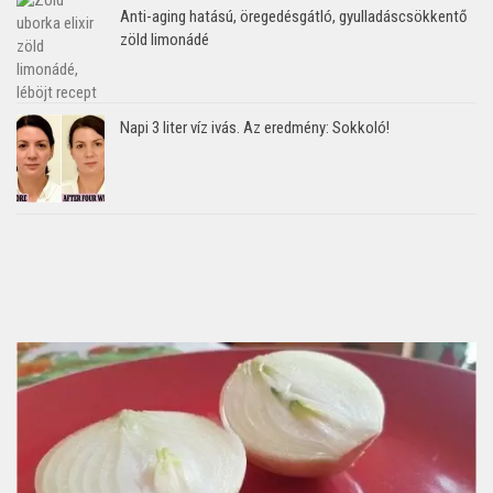
Anti-aging hatású, öregedésgátló, gyulladáscsökkentő
zöld limonádé
Napi 3 liter víz ivás. Az eredmény: Sokkoló!