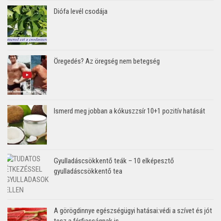
Diófa levél csodája
Öregedés? Az öregség nem betegség
Ismerd meg jobban a kókuszzsír 10+1 pozitív hatását
Gyulladáscsökkentő teák – 10 elképesztő
gyulladáscsökkentő tea
A görögdinnye egészségügyi hatásai:védi a szívet és jót
tesz a férfiasságnak is