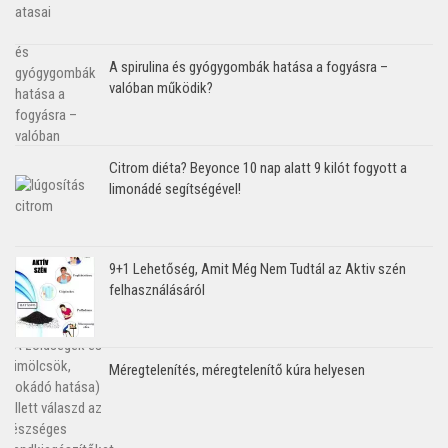
A spirulina és gyógygombák hatása a fogyásra –
valóban működik?
Citrom diéta? Beyonce 10 nap alatt 9 kilót fogyott a
limonádé segítségével!
9+1 Lehetőség, Amit Még Nem Tudtál az Aktiv szén
felhasználásáról
Méregtelenítés, méregtelenítő kúra helyesen