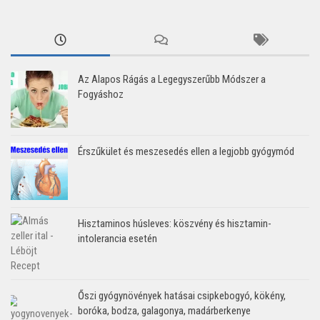
Az Alapos Rágás a Legegyszerűbb Módszer a
Fogyáshoz
Érszűkület és meszesedés ellen a legjobb gyógymód
Hisztaminos húsleves: köszvény és hisztamin-
intolerancia esetén
Őszi gyógynövények hatásai csipkebogyó, kökény,
boróka, bodza, galagonya, madárberkenye