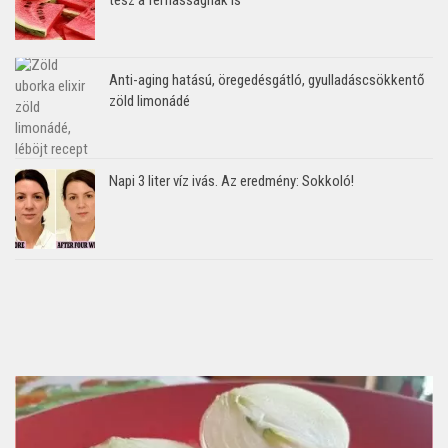
Anti-aging hatású, öregedésgátló, gyulladáscsökkentő
zöld limonádé
Napi 3 liter víz ivás. Az eredmény: Sokkoló!