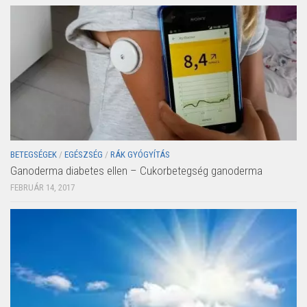
BETEGSÉGEK
/
EGÉSZSÉG
/
RÁK GYÓGYÍTÁS
Ganoderma diabetes ellen – Cukorbetegség ganoderma
FEBRUÁR 14, 2017