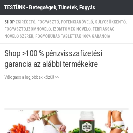
TESTÜNK - Betegségek, Tünetek, Fogyás
Skip to content
SHOP
ZSÍRÉGETŐ, FOGYASZTÓ, POTENCIANÖVELŐ, SÚLYCSÖKKENTŐ,
FOGYASZTÓ,IZOMNÖVELŐ, IZOMTÖMEG NÖVELŐ, FÉRFIASSÁG
NÖVELŐ SZEREK, FOGYÓKÚRÁS TABLETTÁK 100% GARANCIA
Shop >100 % pénzvisszafizetési
garancia az alábbi termékekre
Vélogass a legjobbak közül! >>