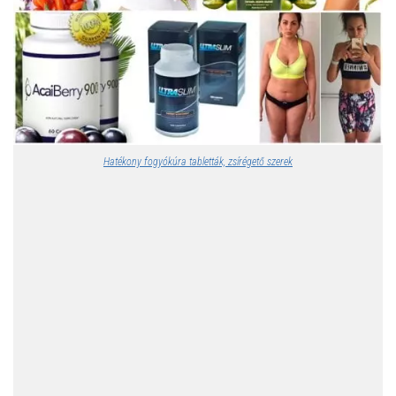
Hatékony fogyókúra tabletták, zsírégető szerek