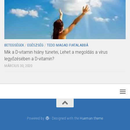
BETEGSÉGEK
/
EGÉSZSÉG
/
TEDD MAGAD FIATALABBÁ
Mik a D-vitamin hiány tünetei, Lehet a megoldás a vírus
legyőzésében a D-vitamin?
MÁRCIUS 30, 2020
Powered by
- Designed with the
Hueman theme