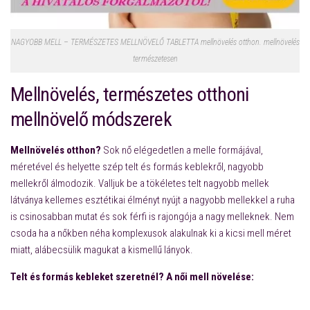
NAGYOBB MELL – TERMÉSZETES MELLNÖVELŐ TABLETTA mellnövelés otthon. mellnövelés
természetesen
Mellnövelés, természetes otthoni
mellnövelő módszerek
Mellnövelés otthon?
Sok nő elégedetlen a melle formájával,
méretével és helyette szép telt és formás keblekről, nagyobb
mellekről álmodozik.
Valljuk be a tökéletes telt nagyobb mellek
látványa kellemes esztétikai élményt nyújt a nagyobb mellekkel a ruha
is csinosabban mutat és sok férfi is rajongója a nagy melleknek. Nem
csoda ha a nőkben néha komplexusok alakulnak ki a kicsi mell méret
miatt, alábecsülik magukat a kismellű lányok.
Telt és formás kebleket szeretnél? A női mell növelése:
Mellnö
velés,mellnagyobbítás természetesen,mellnövelés természetesen,