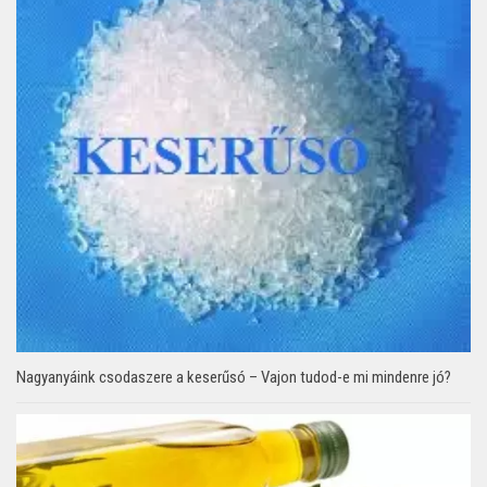
Nagyanyáink csodaszere a keserűsó – Vajon tudod-e mi mindenre jó?