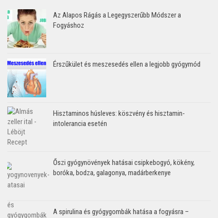
Az Alapos Rágás a Legegyszerűbb Módszer a
Fogyáshoz
Érszűkület és meszesedés ellen a legjobb gyógymód
Hisztaminos húsleves: köszvény és hisztamin-
intolerancia esetén
Őszi gyógynövények hatásai csipkebogyó, kökény,
boróka, bodza, galagonya, madárberkenye
A spirulina és gyógygombák hatása a fogyásra –