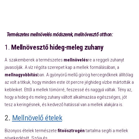
mellnagyobbító,Mellnagyobbítás természetesen,Természetes
mellnagyobbítás,Mellnövelő tabletta,Mellnövelő,Mellnagyobbítás,kicsi
mellek,mell növekedés,mellnagyobbítás természetes módon
Természetes mellnövelés módszerek, mellnövesztő otthon:
1.
Mellnövesztő hideg-meleg zuhany
A szakemberek a természetes
mellnövelés
re a reggeli zuhanyt
javasolják. A víz régóta szerepet kap a mellek formálásában, a
mellnagyobbítás
ban. A gyönyörű mellű görög hercegnőknek állítólag
az volt a titkuk, hogy minden este öt percre jéghideg vízbe mártották a
kebleiket. Ettől a mellek tömörré, feszessé és naggyá váltak.
Tény az,
hogy a hideg és meleg zuhany váltott alkalmazása egészséges, jót
tesz a keringésnek, és kedvező hatással van a mellek alakjára is.
2.
Mellnövelő
ételek
Bizonyos ételek természete
fitoösztrogén
tartalma segíti a mellek
növekedését. Szója és