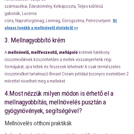
származékai, Édeskömény, Kelkáposzta, Teljes kiőrlésű
gabonák, Lucerna
csíra, Napraforgómag, Lenmag, Görögszéna, Petrezselyem.
Itt
olvass tovább a mellnövelő ételekről >>
3. Mellnagyobbító krém
A
mellnövelő, mellfeszesítő,
mellápoló
krémek hatékony
összetevőiknek köszönhetően a mellek visszanyerhetik régi
formájukat, újra teltek és feszesek lehetnek! A csak természetes
összetevőket tartalmazó Breast Cream például bizonyos esetekben 2
mérettel növelheti meg a melleket.
4.Most nézzük milyen módon is érhető el a
mellnagyobbítás, mellnövelés pusztán a
gyógynövények, segítségével?
Mellnövelés otthoni praktikák