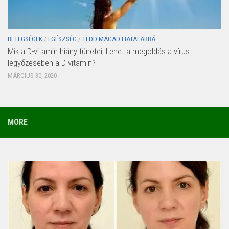
BETEGSÉGEK
/
EGÉSZSÉG
/
TEDD MAGAD FIATALABBÁ
Mik a D-vitamin hiány tünetei, Lehet a megoldás a vírus
legyőzésében a D-vitamin?
MÁRCIUS 30, 2020
MORE