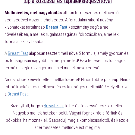
táplálkozással és táplálékkiegészítővel
Mellnövelés, mellnagyobbítás
otthon természetes mellnövelő
segítségével viszont lehetséges. A forradalmi sikerű növényi
kivonatokat tartalmazó
Breast Fast
készítmény segít a mell
növelésében, a mellek rugalmasságának fokozásában, a mellek
formájának javításában.
A
Breast Fast
alaposan tesztelt mell növelő formula, amely gyorsan és
biztonságosan nagyobbítja meg a melled! Ez a teljesen biztonságos
termék a sejtek szintjén indítja el mellek növekedését.
Nincs többé kényelmetlen melltartó-betét! Nincs többé push-up! Nincs
többé kockázatos mell növelés és költséges mell műtét! Helyettük van
a
Breast Fast
!
Bizonyított, hogy a
Breast Fast
teltté és feszessé teszi a melled!
Nagyobb mellek heteken belül. Vágyni fognak rád a férfiak és
bókokkal halmoznak el. Szabadulj meg a komplexusaidtól, és kezd el
a természetes mellnövelést még ma!