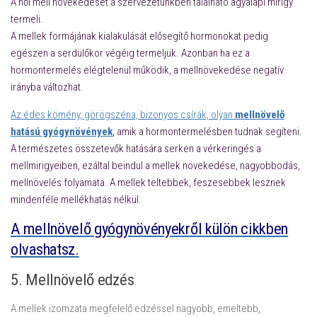
A női mell növekedését a szervezetünkben található agyalapi mirigy
termeli.
A mellek formájának kialakulását elősegítő hormonokat pedig
egészen a serdülőkor végéig termeljük. Azonban ha ez a
hormontermelés elégtelenül működik, a mellnövekedése negatív
irányba változhat.
Az édes kömény, görögszéna, bizonyos csírák, olyan
mellnövelő
hatású gyógynövények
, amik a hormontermelésben tudnak segíteni.
A természetes összetevők hatására serken a vérkeringés a
mellmirigyeiben, ezáltal beindul a mellek növekedése, nagyobbodás,
mellnövelés folyamata. A mellek teltebbek, feszesebbek lesznek
mindenféle mellékhatás nélkül.
A mellnövelő gyógynövényekről külön cikkben
olvashatsz.
5. Mellnövelő edzés
A mellek izomzata megfelelő edzéssel nagyobb, emeltebb,