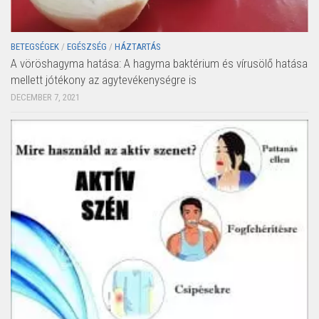
BETEGSÉGEK
/
EGÉSZSÉG
/
HÁZTARTÁS
A vöröshagyma hatása: A hagyma baktérium és vírusölő hatása
mellett jótékony az agytevékenységre is
DECEMBER 7, 2021