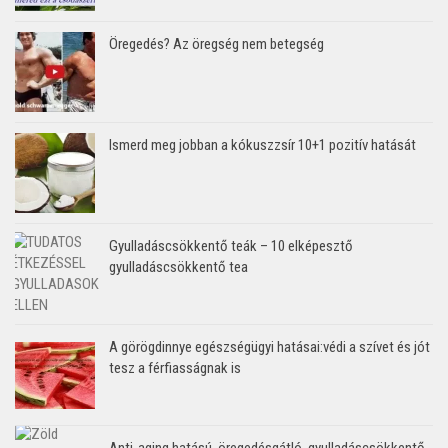
Öregedés? Az öregség nem betegség
Ismerd meg jobban a kókuszzsír 10+1 pozitív hatását
Gyulladáscsökkentő teák – 10 elképesztő
gyulladáscsökkentő tea
A görögdinnye egészségügyi hatásai:védi a szívet és jót
tesz a férfiasságnak is