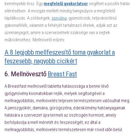
keményebb lesz. Egy
megfelelő gyakorlatsor
segíthet a pozitív hatás
elérésében. A mozgás mellett mindig hangsúlyos a megfelelő
táplálkozás. A zöldségek,
spirulina
, gyümölcsök, teljeskiörlésű
gabonafélék, valamint a fehérjét tartalmazó ételek, adják azt az
üzemanyagot, amire a szervezetnek szüksége van a sejtek
működéséhez. Mellnövelő edzés:
A 8 legjobb mellfeszesítő torna gyakorlat a
feszesebb, nagyobb cicikért
6.
Mellnövesztő
Breast Fast
A Breastfast mellnövelő tabletta hatásossága a benne lévő
gyógynövény kivonatokban rejlik, melyek segítségével a
mellnagyobbítás, mellnövelés teljesen természetesen valósulhat meg.
A jamszgyökér, damiána, görögszéna, édeskömény hatóanyagainak
hatására a szervezet újra termeli az ösztrogén hormont, amely
befolyásolja a mell méretét és feszességét, ez által a
mellnagyobbítás, mellnövelés természetesen már rövid időn belül