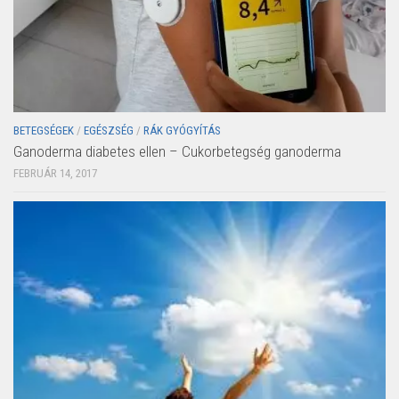
BETEGSÉGEK
/
EGÉSZSÉG
/
RÁK GYÓGYÍTÁS
Ganoderma diabetes ellen – Cukorbetegség ganoderma
FEBRUÁR 14, 2017