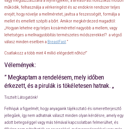
vagy megduzzasztaná a tejmirigyeket, a BreastFast holisztikus módon
működik, felhasználja a vérkeringést és az endokrin rendszer teljes
erejét, hogy növelje a mellméretet, javítsa a feszességét, formálja a
mellet és emellett szépíti a bőrt. Amikor megkérdezed magadtól:
„Hogyan lehetne egy teljes kosármérettel nagyobb a mellem, vagy
lehetséges a mellnagyobbítás természetes módszerekkel? a végső
válasz minden esetben a
BreastFast
.”
Csatlakozz a több mint 4 millió elégedett nőhöz!”
Vélemények:
” Megkaptam a rendelésem, mely időben
érkezett, és a pirulák is tökéletesen hatnak. „
Tisztelt Látogatónk!
Felhívjuk a figyelmét, hogy anyagaink tájékoztató és ismeretterjesztő
jellegűek, így nem adhatnak választ minden olyan kérdésre, amely egy
adott betegséggel vagy más témával kapcsolatban felmerülhet, és