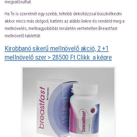
megvalósulhat.
Ha Te is szeretnél egy szebb, teltebb dekoltázzsal büszkélkedni
akkor nincs más dolgod, kattints az alábbi linkre és rendeld meg a
mellnövelés, mellnagyobbítás területén verhetetlen Breastfast
mellnövelő tablettát:
Kirobbanó sikerű mellnövelő akció, 2 +1
mellnövelő szer > 28500 Ft Clikk a képre