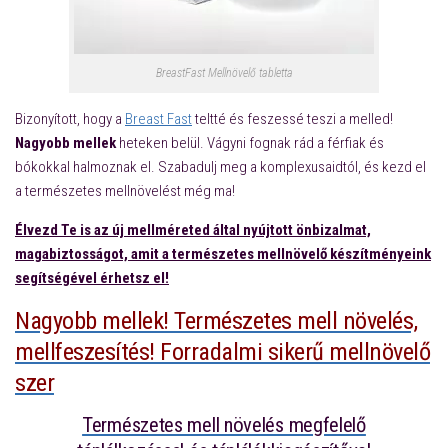
BreastFast Mellnövelő tabletta
Bizonyított, hogy a
Breast Fast
teltté és feszessé teszi a melled!
Nagyobb mellek
heteken belül. Vágyni fognak rád a férfiak és
bókokkal halmoznak el. Szabadulj meg a komplexusaidtól, és kezd el
a természetes mellnövelést még ma!
Élvezd Te is az új mellméreted által nyújtott önbizalmat,
magabiztosságot, amit a természetes mellnövelő készítményeink
segítségével érhetsz el!
Nagyobb mellek! Természetes mell növelés,
mellfeszesítés! Forradalmi sikerű mellnövelő
szer
Természetes mell növelés megfelelő