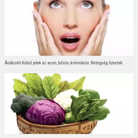
Árulkodó Külső jelek az acon, bőrön, körmökön. Betegség tünetek