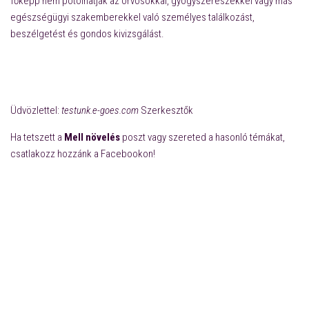
főképp nem pótolhatják az orvosokkal, gyógyszerészekkel vagy más
egészségügyi szakemberekkel való személyes találkozást,
beszélgetést és gondos kivizsgálást.
mellnövesztő,mellnövelő,mell
növelő, mellnövelés, nagy mellek, nagyobb
mellek,mellnövesztés,mellnövesztő tabletta,mellnagyobbítás
természetesen,
Üdvözlettel:
testunk.e-goes.com
Szerkesztők
Ha tetszett a
Mell növelés
poszt vagy szereted a hasonló témákat,
csatlakozz hozzánk a Facebookon!
Mellnövelés,mellnagyobbítás
természetesen,mellnövelés természetesen, mellnövelő,mell
növelése, mell növelése természetesen,mellnövelő praktikák,
mellnövelő gyógynövények, mellnövelő tabletta,
mellnövesztés,mellnövesztő ételek, mell noveles,természetes
módon,mellnagyobbító,mellnagyobbító tabletta,természetes
mellnövelő,mellnövelés,természetes mellnövelés,Természetes
mellnagyobbító,Mellnagyobbítás természetesen,Természetes
mellnagyobbítás,Mellnövelő tabletta,Mellnövelő,Mellnagyobbítás,kicsi
mellek,mell növekedés,mellnagyobbítás természetes módon