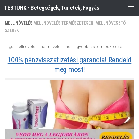
TESTÜNK - Betegségek, Tünetek, Fogyás
Skip to content
MELL NÖVELÉS
MELLNÖVELÉS TERMÉSZETESEN, MELLNÖVESZTŐ
SZEREK
Tags: mellnövelés, mell növelés, mellnagyobbítás természetesen
100% pénzvisszafizetési garancia! Rendeld
meg most!