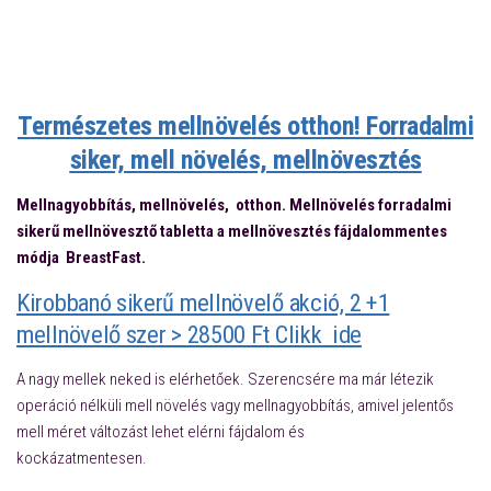
mellnövelő,mell növelése, mell növelése természetesen,mellnövelő
praktikák, mellnövelő gyógynövények, mellnövelő tabletta,
mellnövesztés,mellnövesztő ételek, mell noveles,természetes
módon,mellnagyobbító,mellnagyobbító tabletta >
Természetes mellnövelés otthon! Forradalmi
siker, mell növelés, mellnövesztés
Mellnagyobbítás, mellnövelés, otthon. Mellnövelés forradalmi
sikerű mellnövesztő tabletta a mellnövesztés fájdalommentes
módja BreastFast.
Kirobbanó sikerű mellnövelő akció, 2 +1
mellnövelő szer > 28500 Ft Clikk ide
A nagy mellek neked is elérhetőek. Szerencsére ma már létezik
operáció nélküli mell növelés vagy mellnagyobbítás, amivel jelentős
mell méret változást lehet elérni fájdalom és
kockázatmentesen.
természetes
mellnövelő,mellnövelés,természetes mellnövelés,Természetes