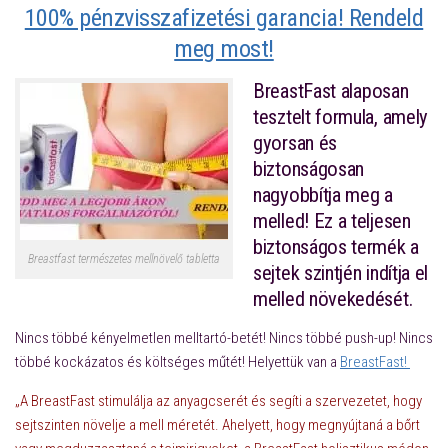
100% pénzvisszafizetési garancia! Rendeld
meg most!
BreastFast
alaposan
tesztelt formula, amely
gyorsan és
biztonságosan
nagyobbítja meg a
melled! Ez a teljesen
biztonságos termék a
Breastfast természetes mellnövelő tabletta
sejtek szintjén indítja el
melled növekedését.
Nincs többé kényelmetlen melltartó-betét! Nincs többé push-up! Nincs
többé kockázatos és költséges műtét! Helyettük van a
BreastFast!
„A BreastFast stimulálja az anyagcserét és segíti a szervezetet, hogy
sejtszinten növelje a mell méretét. Ahelyett, hogy megnyújtaná a bőrt