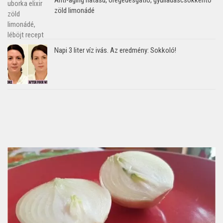
Anti-aging hatású, öregedésgátló, gyulladáscsökkentő
zöld limonádé
Napi 3 liter víz ivás. Az eredmény: Sokkoló!