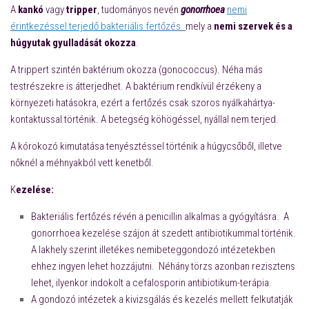
A
kankó
vagy
tripper
, tudományos nevén
gonorrhoea
nemi
érintkezéssel terjedő bakteriális
fertőzés
.
mely a
nemi szervek és a
húgyutak gyulladását okozza
.
A trippert szintén baktérium okozza (gonococcus). Néha más
testrészekre is átterjedhet. A baktérium rendkívül érzékeny a
környezeti hatásokra, ezért a fertőzés csak szoros nyálkahártya-
kontaktussal történik. A betegség köhögéssel, nyállal nem terjed.
A kórokozó kimutatása tenyésztéssel történik a húgycsőből, illetve
nőknél a méhnyakból vett kenetből.
K
ezelése:
Bakteriális fertőzés révén a penicillin alkalmas a gyógyításra. A
gonorrhoea kezelése szájon át szedett antibiotikummal történik.
A lakhely szerint illetékes nemibeteggondozó intézetekben
ehhez ingyen lehet hozzájutni.
Néhány törzs azonban rezisztens
lehet, ilyenkor indokolt a cefalosporin antibiotikum-terápia.
A gondozó intézetek a kivizsgálás és kezelés mellett felkutatják