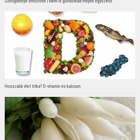
Görögdinnye smoothie | Nem is gondolnád milyen egyszerű!
Hosszabb élet titka? D-vitamin és kalcium