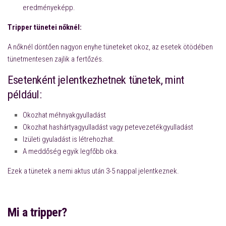
eredményeképp.
Tripper tünetei nőknél:
A nőknél döntően nagyon enyhe tüneteket okoz, az esetek ötödében
tünetmentesen zajlik a fertőzés.
Esetenként jelentkezhetnek tünetek, mint
például:
Okozhat méhnyakgyulladást
Okozhat hashártyagyulladást vagy petevezetékgyulladást
Izületi gyuladást is létrehozhat.
A meddőség egyik legfőbb oka.
Ezek a tünetek a nemi aktus után 3-5 nappal jelentkeznek.
Mi a tripper?