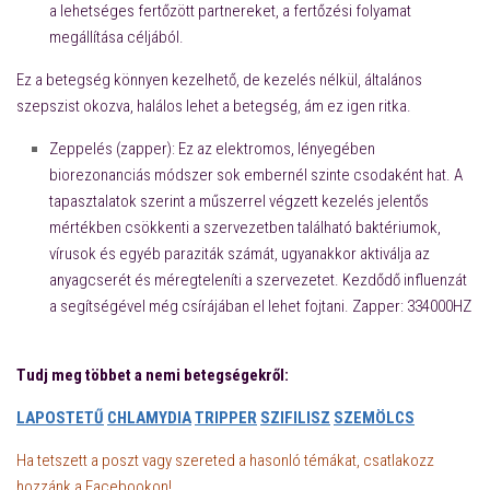
a lehetséges fertőzött partnereket, a fertőzési folyamat
megállítása céljából.
Ez a betegség könnyen kezelhető, de kezelés nélkül, általános
szepszist okozva, halálos lehet a betegség, ám ez igen ritka.
Zeppelés (zapper): Ez az elektromos, lényegében
biorezonanciás módszer sok embernél szinte csodaként hat. A
tapasztalatok szerint a műszerrel végzett kezelés jelentős
mértékben csökkenti a szervezetben található baktériumok,
vírusok és egyéb paraziták számát, ugyanakkor aktiválja az
anyagcserét és méregteleníti a szervezetet. Kezdődő influenzát
a segítségével még csírájában el lehet fojtani. Zapper: 334000HZ
Tudj meg többet a nemi betegségekről:
LAPOSTETŰ
CHLAMYDIA
TRIPPER
SZIFILISZ
SZEMÖLCS
Ha tetszett a poszt vagy szereted a hasonló témákat, csatlakozz
hozzánk a Facebookon!