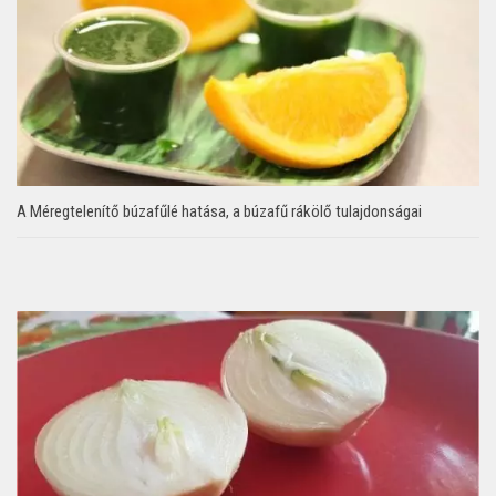
A Méregtelenítő búzafűlé hatása, a búzafű rákölő tulajdonságai