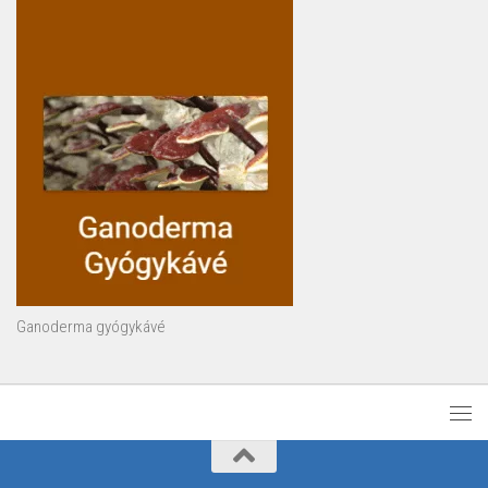
Ganoderma gyógykávé