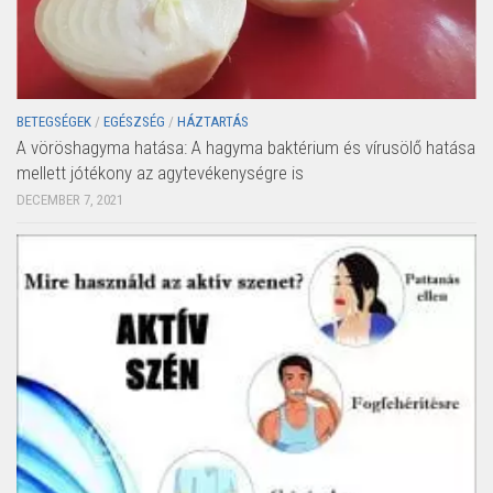
BETEGSÉGEK
/
EGÉSZSÉG
/
HÁZTARTÁS
A vöröshagyma hatása: A hagyma baktérium és vírusölő hatása
mellett jótékony az agytevékenységre is
DECEMBER 7, 2021