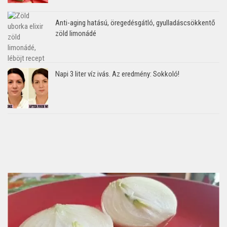
Anti-aging hatású, öregedésgátló, gyulladáscsökkentő
zöld limonádé
Napi 3 liter víz ivás. Az eredmény: Sokkoló!