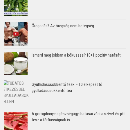
Öregedés? Az öregség nem betegség
Ismerd meg jobban a kókuszzsír 10+1 pozitív hatását
Gyulladáscsökkentő teák – 10 elképesztő
gyulladáscsökkentő tea
A görögdinnye egészségügyi hatásai:védi a szívet és jót
tesz a férfiasságnak is