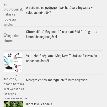
A spirulina és gyógygombák hatása a fogyásra –
valóban működik?
Citrom diéta? Beyonce 10 nap alatt 9 kilót fogyott a
limonádé segítségével!
9+1 Lehetőség, Amit Még Nem Tudtál az Aktiv szén
felhasználásáról
Méregtelenítés, méregtelenítő kúra helyesen
Diófa levél csodája