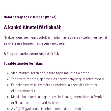
Nemi betegségek: tripper (kankó)
A
kankó
tünetei férfiaknál:
Nyákos, gennyes húgycsőfolyás, fájdalmas és véres vizelet. Férfiaknál
ez gyakran a tripper,másnéven kankó jele.
A Tripper tünetei nemenként eltérőek
További tünetei férfiaknál:
Vizeletürítés során égő, szúró fájdalmat érez a beteg.
Többnyire fehéres, gennyes és nagymennyiségű vizelet távozik.
Fájdalmassá válik számára az erekció, a szexuális életet is
ellehetetlenedik.
Kialakulhat mandula, a garat gyulladása is, amennyiben a fertőzés
orális aktus során következik be.
A végbél gyulladása is lehet tünet anális közösülés