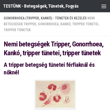
TESTÜNK - Betegségek, Tünetek, Fogyás
Skip to content
GONORRHOEA (TRIPPER, KANKÓ) - TÜNETEK ÉS KEZELÉS
NEMI
BETEGSÉGEK TRIPPER, GONORRHOEA, KANKÓ, TRIPPER TÜNETEI,
TRIPPER TÜNETEK
Nemi betegségek Tripper, Gonorrhoea,
Kankó, tripper tünetei, tripper tünetek
A tripper betegség tünetei férfiaknál és
nőknél