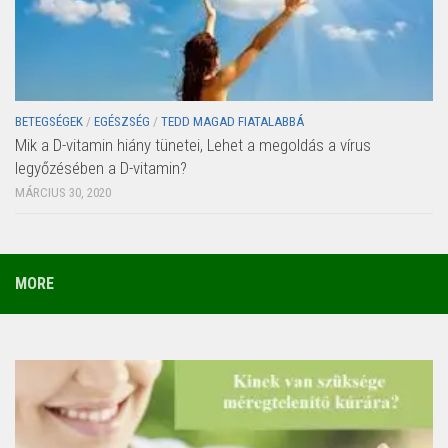
BETEGSÉGEK
/
EGÉSZSÉG
/
TEDD MAGAD FIATALABBÁ
Mik a D-vitamin hiány tünetei, Lehet a megoldás a vírus
legyőzésében a D-vitamin?
MÁRCIUS 30, 2020
MORE