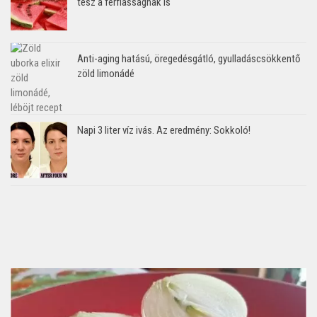
tesz a férfiasságnak is
Anti-aging hatású, öregedésgátló, gyulladáscsökkentő
zöld limonádé
Napi 3 liter víz ivás. Az eredmény: Sokkoló!