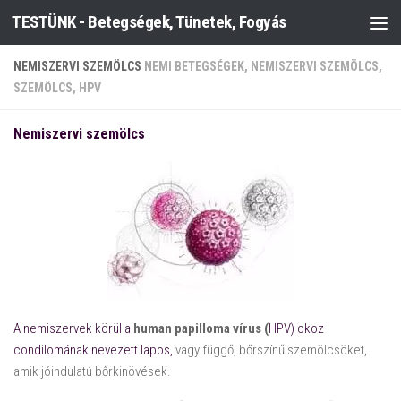
TESTÜNK - Betegségek, Tünetek, Fogyás
Skip to content
NEMISZERVI SZEMÖLCS
NEMI BETEGSÉGEK, NEMISZERVI SZEMÖLCS,
SZEMÖLCS, HPV
Nemiszervi szemölcs
A nemiszervek körül a
human papilloma vírus (
HPV) okoz
condilomának nevezett lapos,
vagy függő, bőrszínű szemölcsöket,
amik jóindulatú bőrkinövések.