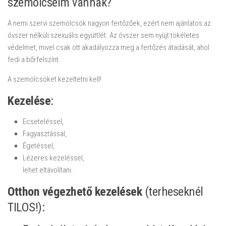
szemölcseim vannak?
A nemi szervi szemölcsök nagyon fertőzőek, ezért nem ajánlatos az
óvszer nélküli szexuális együttlét. Az óvszer sem nyújt tökéletes
védelmet, mivel csak ott akadályozza meg a fertőzés átadását, ahol
fedi a bőrfelszínt.
A szemölcsöket kezeltetni kell!
Kezelése
:
Ecseteléssel,
Fagyasztással,
Égetéssel,
Lézeres kezeléssel,
lehet eltávolítani.
Otthon végezhető kezelések
(terheseknél
TILOS!):