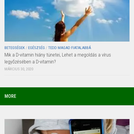
BETEGSÉGEK
/
EGÉSZSÉG
/
TEDD MAGAD FIATALABBÁ
Mik a D-vitamin hiány tünetei, Lehet a megoldás a vírus
legyőzésében a D-vitamin?
MÁRCIUS 30, 2020
MORE