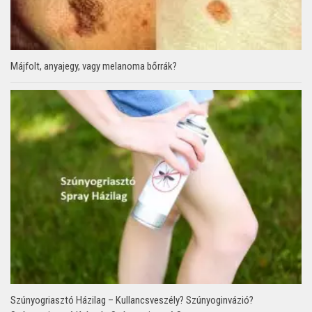
Májfolt, anyajegy, vagy melanoma bőrrák?
Szúnyogriasztó Házilag – Kullancsveszély? Szúnyoginvázió?