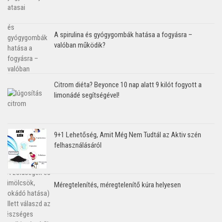
A spirulina és gyógygombák hatása a fogyásra –
valóban működik?
Citrom diéta? Beyonce 10 nap alatt 9 kilót fogyott a
limonádé segítségével!
9+1 Lehetőség, Amit Még Nem Tudtál az Aktiv szén
felhasználásáról
Méregtelenítés, méregtelenítő kúra helyesen