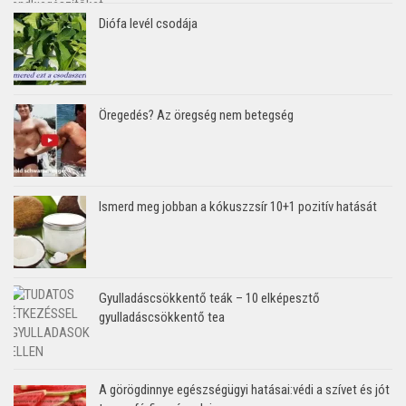
Diófa levél csodája
Öregedés? Az öregség nem betegség
Ismerd meg jobban a kókuszzsír 10+1 pozitív hatását
Gyulladáscsökkentő teák – 10 elképesztő
gyulladáscsökkentő tea
A görögdinnye egészségügyi hatásai:védi a szívet és jót