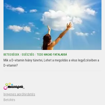
BETEGSÉGEK
/
EGÉSZSÉG
/
TEDD MAGAD FIATALABBÁ
Mik a D-vitamin hiány tünetei, Lehet a megoldás a vírus legyőzésében a
D-vitamin?
Ingyenes apróhirdetés
Betöltés