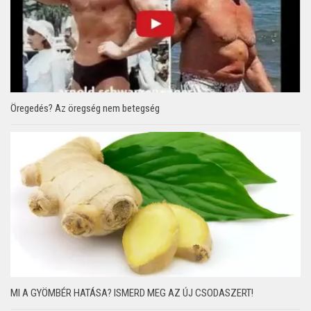
Öregedés? Az öregség nem betegség
MI A GYÖMBÉR HATÁSA? ISMERD MEG AZ ÚJ CSODASZERT!