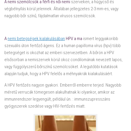
A nemi szemölcsök a férfi és női nemi
szerveken, a húgycső és
végbélnyílás körül jelennek. Általában jellegzetes 2-3 mm-es, vagy
nagyobb bőr színű, fájdalmatlan vírusos szemölcsök.
A
nemi betegségek kialakulásában
HPV a ma
ismert leggyakoribb
szexuális úton fertőző ágens. Ez a human papilloma vírus (hpv) több
betegséget is okozhat az emberi szervezetben. A bőrön a HPV
elsősorban a nemiszervek körül okoz condilomának nevezett lapos,
vagy függölyszerű bőrszínű szemölcsöket. A legutóbbi kutatások
alapján tudjuk, hogy a HPV felelős a méhnyakrák kialakulásáért.
A HPV fertőzés nagyon gyakori. Emberről emberre terjed. Nagyobb
méretű verrucák tömegesen alakulhatnak ki olyankor, amikor az
immunrendszer legyengült, például ún. : immunszupresszáns
gyógyszerek szedése vagy HIV-fertőzés miatt.