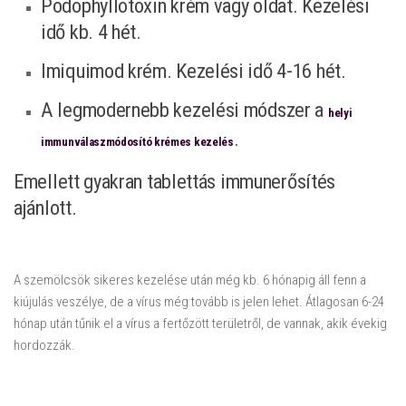
Podophyllotoxin krém vagy oldat. Kezelési
idő kb. 4 hét.
Imiquimod krém. Kezelési idő 4-16 hét.
A legmodernebb kezelési módszer a
helyi
.
immunválaszmódosító krémes kezelés
Emellett gyakran tablettás immunerősítés
ajánlott.
A szemölcsök sikeres kezelése után még kb. 6 hónapig áll fenn a
kiújulás veszélye, de a vírus még tovább is jelen lehet. Átlagosan 6-24
hónap után tűnik el a vírus a fertőzött területről, de vannak, akik évekig
hordozzák.