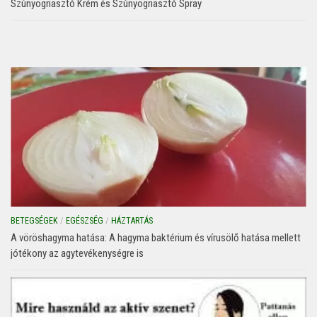
Szúnyogriasztó Krém és Szúnyogriasztó Spray
BETEGSÉGEK
/
EGÉSZSÉG
/
HÁZTARTÁS
A vöröshagyma hatása: A hagyma baktérium és vírusölő hatása mellett
jótékony az agytevékenységre is