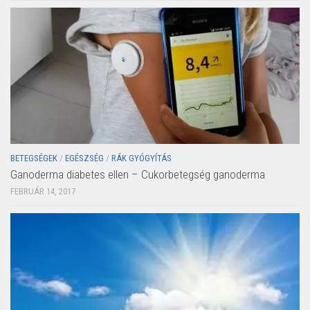
BETEGSÉGEK
/
EGÉSZSÉG
/
RÁK GYÓGYÍTÁS
Ganoderma diabetes ellen – Cukorbetegség ganoderma
FEBRUÁR 14, 2017