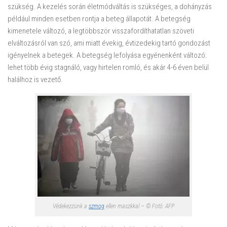
szükség. A kezelés során életmódváltás is szükséges, a dohányzás
például minden esetben rontja a beteg állapotát. A betegség
kimenetele változó, a legtöbbször visszafordíthatatlan szöveti
elváltozásról van szó, ami miatt évekig, évtizedekig tartó gondozást
igényelnek a betegek. A betegség lefolyása egyénenként változó:
lehet több évig stagnáló, vagy hirtelen romló, és akár 4-6 éven belül
halálhoz is vezető.
Védekezzünk a
szmog
ellen maszkkal – © Fotó: AFP