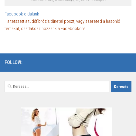
szabaduljon meg a nikotinfüggőségtől!. ne dohányozz
Facebook oldalunk
Ha tetszett a tüdőfibrózis tünetei poszt, vagy szereted a hasonló
témákat, csatlakozz hozzánk a Facebookon!
FOLLOW:
Keresés: