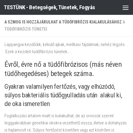
TESTÜNK - Betegségek, Tünetek, Fogyás
Skip to content
A SZMOG IS HOZZÁJÁRULHAT A TÜDŐFIBRÓZIS KIALAKULÁSÁHOZ
A
TÜDŐFIBRÓZIS TÜNETEI
Lappangva kezdődik, kékülő ajkak, mellkasi fájdalmak, nehéz légzés.
Ezek a kezdeti tüdőfibrózis tünetek…
Évről, évre nő a tüdőfibrózisos (más néven
tüdőhegedéses) betegek száma.
Gyakran valamilyen fertőzés, vagy elhúzódó,
súlyos bakteriális tüdőgyulladás után alakul ki,
de oka ismeretlen
Foglalkozási ártalom miatt is kialakulhat, de az orvosok szerint
leggyakrabban genetikai okokra vezethető vissza, illetve a dohányzás
is hajlamosít rá. Súlyos fertőzést követően vagy azt kísérően is