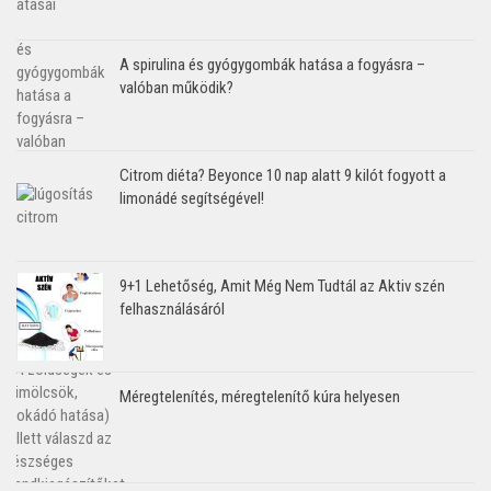
A spirulina és gyógygombák hatása a fogyásra –
valóban működik?
Citrom diéta? Beyonce 10 nap alatt 9 kilót fogyott a
limonádé segítségével!
9+1 Lehetőség, Amit Még Nem Tudtál az Aktiv szén
felhasználásáról
Méregtelenítés, méregtelenítő kúra helyesen