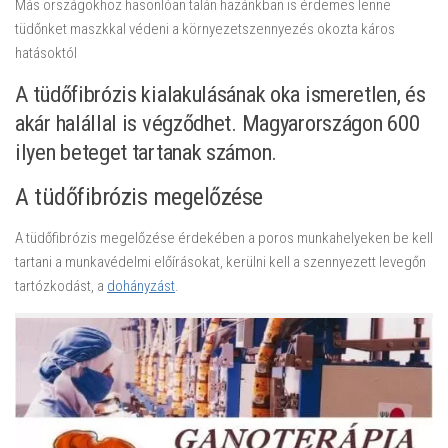
Más országokhoz hasonlóan talán hazánkban is érdemes lenne
tüdőnket maszkkal védeni a környezetszennyezés okozta káros
hatásoktól
A tüdőfibrózis kialakulásának oka ismeretlen, és
akár halállal is végződhet. Magyarországon 600
ilyen beteget tartanak számon.
A tüdőfibrózis megelőzése
A tüdőfibrózis megelőzése érdekében a poros munkahelyeken be kell
tartani a munkavédelmi előírásokat, kerülni kell a szennyezett levegőn
tartózkodást, a
dohányzást
.