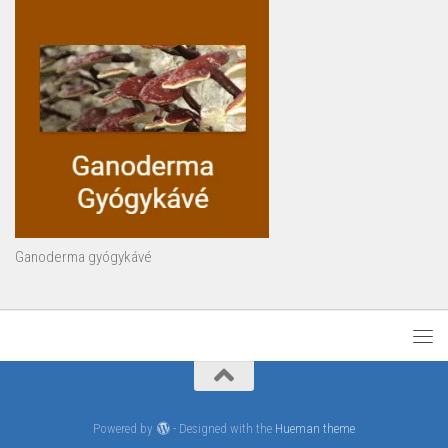
Ganoderma gyógykávé
Powered by
- Designed with the
Hueman theme