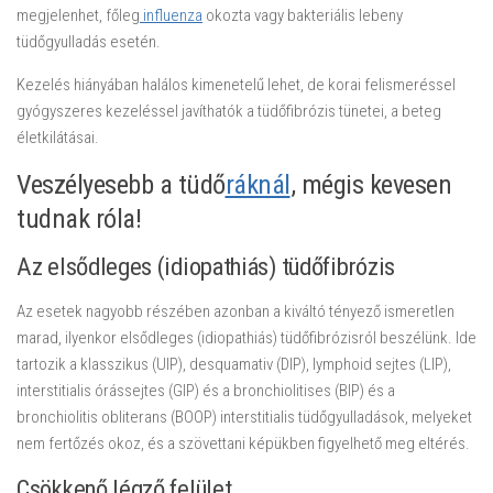
megjelenhet, főleg
influenza
okozta vagy bakteriális lebeny
tüdőgyulladás esetén.
Kezelés hiányában halálos kimenetelű lehet, de korai felismeréssel
gyógyszeres kezeléssel javíthatók a tüdőfibrózis tünetei, a beteg
életkilátásai.
Veszélyesebb a tüdő
ráknál
, mégis kevesen
tudnak róla!
Az elsődleges (idiopathiás) tüdőfibrózis
Az esetek nagyobb részében azonban a kiváltó tényező ismeretlen
marad, ilyenkor elsődleges (idiopathiás) tüdőfibrózisról beszélünk. Ide
tartozik a klasszikus (UIP), desquamativ (DIP), lymphoid sejtes (LIP),
interstitialis órássejtes (GIP) és a bronchiolitises (BIP) és a
bronchiolitis obliterans (BOOP) interstitialis tüdőgyulladások, melyeket
nem fertőzés okoz, és a szövettani képükben figyelhető meg eltérés.
Csökkenő légző felület