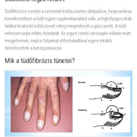
Tüdőfibrózis esetén a szövetek kötőszövetes átépülése, hegesedése
következtében a tüdő egyre rugalmatlanabbá válik, a léghólyagocskák
falába lerakódó kötőszöveti réteg megnehezíti a gázcserét. A tüdő
nehezen tudja ellátni feladatát. Az egyre romló véroxigén-ellátás miatt
megjelennek, majd a folyamat előrehaladtával egyre inkább
felerősödnek a beteg panaszai.
Mik a tüdőfibrózis tünetei?