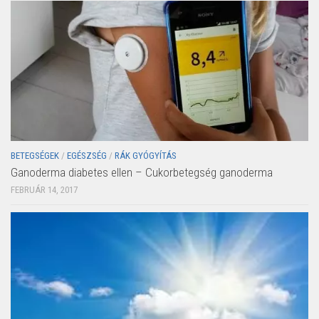
BETEGSÉGEK
/
EGÉSZSÉG
/
RÁK GYÓGYÍTÁS
Ganoderma diabetes ellen – Cukorbetegség ganoderma
FEBRUÁR 14, 2017