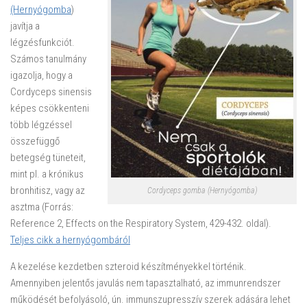
(Hernyógomba
)
javítja a
légzésfunkciót.
Számos tanulmány
igazolja, hogy a
Cordyceps sinensis
képes csökkenteni
több légzéssel
összefüggő
betegség tüneteit,
mint pl. a krónikus
bronhitisz, vagy az
Cordyceps gomba (Hernyógomba)
asztma (Forrás:
Reference 2, Effects on the Respiratory System, 429-432. oldal).
Teljes cikk a hernyógombáról
A kezelése kezdetben szteroid készítményekkel történik.
Amennyiben jelentős javulás nem tapasztalható, az immunrendszer
működését befolyásoló, ún. immunszupresszív szerek adására lehet