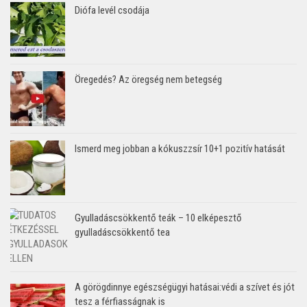
Diófa levél csodája
Öregedés? Az öregség nem betegség
Ismerd meg jobban a kókuszzsír 10+1 pozitív hatását
Gyulladáscsökkentő teák – 10 elképesztő
gyulladáscsökkentő tea
A görögdinnye egészségügyi hatásai:védi a szívet és jót
tesz a férfiasságnak is