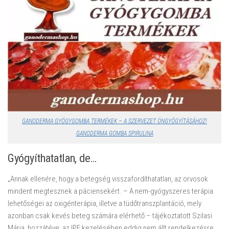
GANODERMA GYÓGYGOMBA TERMÉKEK – A SZERVEZET ÖNGYÓGYÍTÁSÁHOZ!
GANODERMA GOMBA SPIRULINA
Gyógyíthatatlan, de…
„Annak ellenére, hogy a betegség visszafordíthatatlan, az orvosok
mindent megtesznek a páciensekért. – A nem-gyógyszeres terápia
lehetőségei az oxigénterápia, illetve a tüdőtranszplantáció, mely
azonban csak kevés beteg számára elérhető – tájékoztatott Szilasi
Mária, hozzátéve: az IPF kezelésében eddig nem állt rendelkezésre