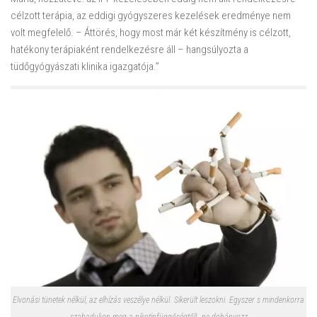
célzott terápia, az eddigi gyógyszeres kezelések eredménye nem
volt megfelelő. – Áttörés, hogy most már két készítmény is célzott,
hatékony terápiaként rendelkezésre áll – hangsúlyozta a
tüdőgyógyászati klinika igazgatója.”
Elvonási tünetek nélkül, az elhízás veszélye nélkül. Sikerült leszokni. Egyszer s mindenkorra