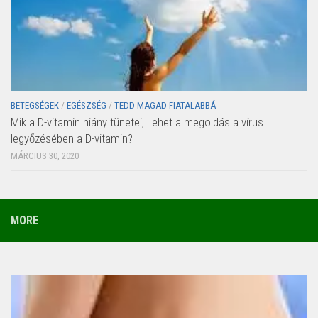
BETEGSÉGEK
/
EGÉSZSÉG
/
TEDD MAGAD FIATALABBÁ
Mik a D-vitamin hiány tünetei, Lehet a megoldás a vírus
legyőzésében a D-vitamin?
MÁRCIUS 30, 2020
MORE