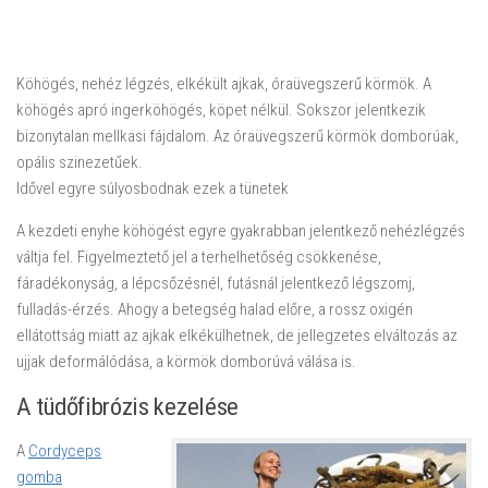
Köhögés, nehéz légzés, elkékült ajkak, óraüvegszerű körmök. A
köhögés apró ingerköhögés, köpet nélkül. Sokszor jelentkezik
bizonytalan mellkasi fájdalom. Az óraüvegszerű körmök domborúak,
opális szinezetűek.
Idővel egyre súlyosbodnak ezek a tünetek
A kezdeti enyhe köhögést egyre gyakrabban jelentkező nehézlégzés
váltja fel. Figyelmeztető jel a terhelhetőség csökkenése,
fáradékonyság, a lépcsőzésnél, futásnál jelentkező légszomj,
fulladás-érzés. Ahogy a betegség halad előre, a rossz oxigén
ellátottság miatt az ajkak elkékülhetnek, de jellegzetes elváltozás az
ujjak deformálódása, a körmök domborúvá válása is.
A tüdőfibrózis kezelése
A
Cordyceps
gomba