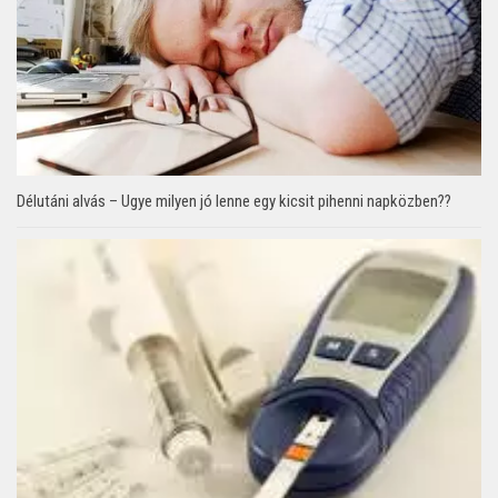
Délutáni alvás – Ugye milyen jó lenne egy kicsit pihenni napközben??