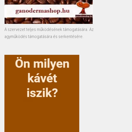
A szervezet teljes működésének támogatására. Az
agyműködés támogatására és serkentésére.