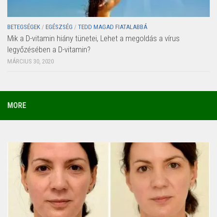
BETEGSÉGEK
/
EGÉSZSÉG
/
TEDD MAGAD FIATALABBÁ
Mik a D-vitamin hiány tünetei, Lehet a megoldás a vírus
legyőzésében a D-vitamin?
MÁRCIUS 30, 2020
MORE