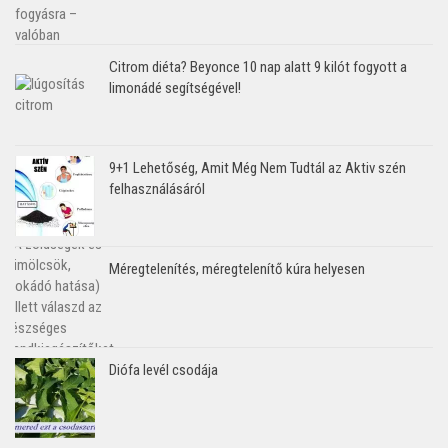
Citrom diéta? Beyonce 10 nap alatt 9 kilót fogyott a
limonádé segítségével!
9+1 Lehetőség, Amit Még Nem Tudtál az Aktiv szén
felhasználásáról
Méregtelenítés, méregtelenítő kúra helyesen
Diófa levél csodája