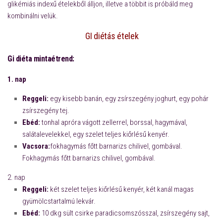
glikémiás indexű ételekből álljon, illetve a többit is próbáld meg
kombinálni velük.
GI diétás ételek
Gi diéta mintaétrend:
1. nap
Reggeli:
egy kisebb banán, egy zsírszegény joghurt, egy pohár
zsírszegény tej.
Ebéd:
tonhal apróra vágott zellerrel, borssal, hagymával,
salátalevelekkel, egy szelet teljes kiőrlésű kenyér.
Vacsora:
fokhagymás főtt barnarizs chilivel, gombával.
Fokhagymás főtt barnarizs chilivel, gombával.
2. nap
Reggeli:
két szelet teljes kiőrlésű kenyér, két kanál magas
gyümölcstartalmú lekvár.
Ebéd:
10 dkg sült csirke paradicsomszósszal, zsírszegény sajt,