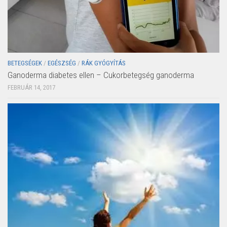
BETEGSÉGEK
/
EGÉSZSÉG
/
RÁK GYÓGYÍTÁS
Ganoderma diabetes ellen – Cukorbetegség ganoderma
FEBRUÁR 14, 2017