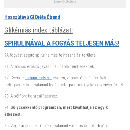
kontrollálásának
Hosszútávú GI Diéta Étrend
Glikémiás index táblázat:
SPIRULINÁVAL A FOGYÁS TELJESEN MÁ
S!
?A fogyást segítő spirulina más felhasználási területei:
?1. Általános erősítő, javasolt alultáplált embereknek.
?2. Gyenge
immunrendszer
esetén, vírusos és más fertőző
betegségekben, valamint légúti betegségben gyakran szenvedőknek.
?3. A bélflóra helyreállításához.
?4.
Súlycsökkentő programban, mert kiválthatja az egyik
étkezést.
?5. Vegetáriánusok részére, valamint vallásos böjtök idejére.