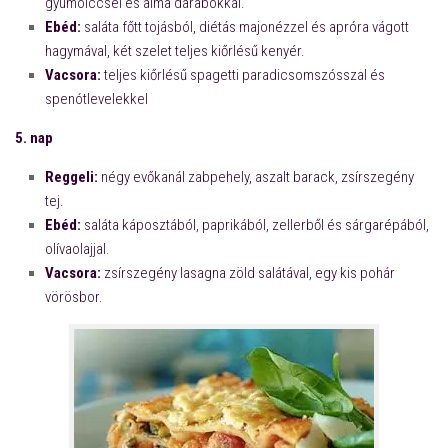
gyümölccsel és alma darabokkal.
Ebéd:
saláta főtt tojásból, diétás majonézzel és apróra vágott
hagymával, két szelet teljes kiőrlésű kenyér.
Vacsora:
teljes kiőrlésű spagetti paradicsomszósszal és
spenótlevelekkel
5. nap
Reggeli:
négy evőkanál zabpehely, aszalt barack, zsírszegény
tej.
Ebéd:
saláta káposztából, paprikából, zellerből és sárgarépából,
olívaolajjal.
Vacsora:
zsírszegény lasagna zöld salátával, egy kis pohár
vörösbor.