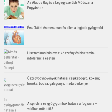
Az Alapos Rágás a Legegyszerűbb Módszer a
Fogyáshoz
Érszűkület és meszesedés ellen a legjobb gyógymód
Hisztaminos húsleves: köszvény és hisztamin-
intolerancia esetén
Őszi gyógynövények hatásai csipkebogyó, kökény,
boróka, bodza, galagonya, madárberkenye
A spirulina és gyógygombák hatása a fogyásra –
valóban működik?