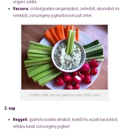
vegyes saláta.
Vacsora:
zöldségsaláta sárgarépából, zellerből, uborkából és
retekből, zsírszegény joghurtból készült öntet.
GI diétás ételek: Alacsony glikemias index értékű saláta
3. nap
Reggeli:
gyümölcssaláta almából, kiviből és aszalt barackból,
néhány kanál zsírszegény joghurt.