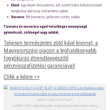
Ebéd:
egy tányér lencseleves, két szelet teljes kiőrlésű kenyér
megkenve alacsony zsírtartalmú sajttal.
Vacsora:
főtt barnarizs, grillezett csirke, saláta.
Tízóraira és vacsorára egyél tetszőleges mennyiségű
gyümölcsöt, zöldséget vagy salátát.
Teljesen természetes zöld kávé kivonat, a
Magyarországi piacon a leghatékonyabb
fogyókúrás étrendkiegészítő
pénzvisszafizetési garanciával!
Clikk a képre >>
AKÁR 8-10 KILÓ, 4-6 HÉT ALATT
A GREEN COFFE a leghatékonyabb, és legbiztonságosabb módja a testsúly