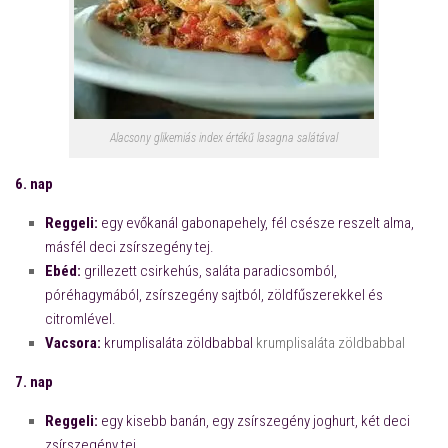
Alacsony glikemiás index értékű lasagna salátával
6. nap
Reggeli:
egy evőkanál gabonapehely, fél csésze reszelt alma,
másfél deci zsírszegény tej.
Ebéd:
grillezett csirkehús, saláta paradicsomból,
póréhagymából, zsírszegény sajtból, zöldfűszerekkel és
citromlével.
Vacsora:
krumplisaláta zöldbabbal
krumplisaláta zöldbabbal
7. nap
Reggeli:
egy kisebb banán, egy zsírszegény joghurt, két deci
zsírszegény tej.