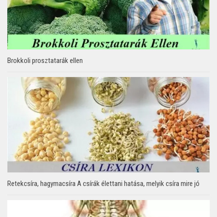
Brokkoli prosztatarák ellen
Retekcsíra, hagymacsíra A csírák élettani hatása, melyik csíra mire jó