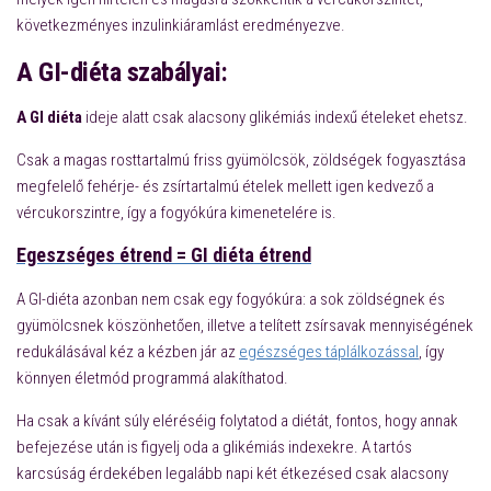
következményes inzulinkiáramlást eredményezve.
A GI-diéta szabályai:
A GI diéta
ideje alatt csak alacsony glikémiás indexű ételeket ehetsz.
Csak a magas rosttartalmú friss gyümölcsök, zöldségek fogyasztása
megfelelő fehérje- és zsírtartalmú ételek mellett igen kedvező a
vércukorszintre, így a fogyókúra kimenetelére is.
Egeszséges étrend = GI diéta étrend
A GI-diéta azonban nem csak egy fogyókúra: a sok zöldségnek és
gyümölcsnek köszönhetően, illetve a telített zsírsavak mennyiségének
redukálásával kéz a kézben jár az
egészséges táplálkozással
, így
könnyen életmód programmá alakíthatod.
Ha csak a kívánt súly eléréséig folytatod a diétát, fontos, hogy annak
befejezése után is figyelj oda a glikémiás indexekre. A tartós
karcsúság érdekében legalább napi két étkezésed csak alacsony