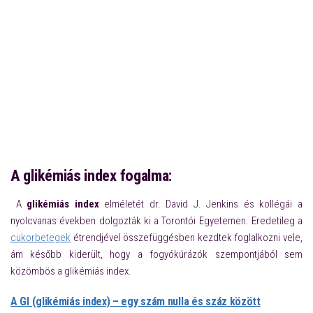
A glikémiás index fogalma:
A
glikémiás index
elméletét dr. David J. Jenkins és kollégái a
nyolcvanas években dolgozták ki a Torontói Egyetemen. Eredetileg a
cukorbetegek
étrendjével összefüggésben kezdtek foglalkozni vele,
ám később kiderült, hogy a fogyókúrázók szempontjából sem
közömbös a glikémiás index.
A GI (glikémiás index) – egy szám nulla és száz között