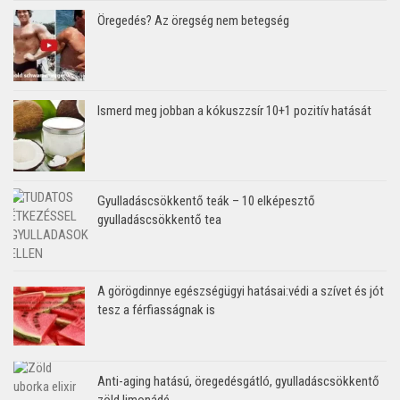
Öregedés? Az öregség nem betegség
Ismerd meg jobban a kókuszzsír 10+1 pozitív hatását
Gyulladáscsökkentő teák – 10 elképesztő
gyulladáscsökkentő tea
A görögdinnye egészségügyi hatásai:védi a szívet és jót
tesz a férfiasságnak is
Anti-aging hatású, öregedésgátló, gyulladáscsökkentő
zöld limonádé