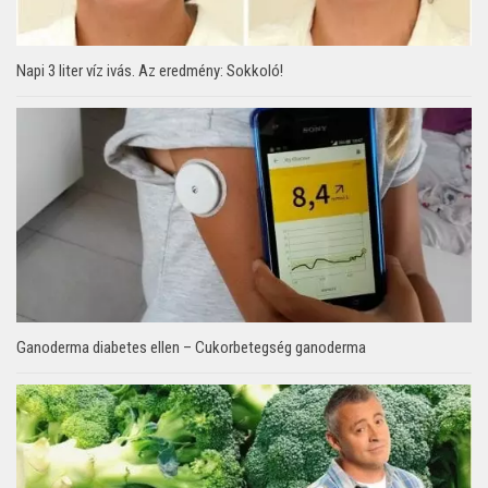
Napi 3 liter víz ivás. Az eredmény: Sokkoló!
Ganoderma diabetes ellen – Cukorbetegség ganoderma