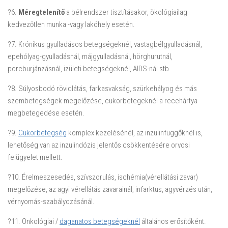
?6.
Méregtelenítő
a bélrendszer tisztításakor, ökológiailag
kedvezőtlen munka -vagy lakóhely esetén.
?7. Krónikus gyulladásos betegségeknél, vastagbélgyulladásnál,
epehólyag-gyulladásnál, májgyulladásnál, hörghurutnál,
porcburjánzásnál, izületi betegségeknél, AIDS-nál stb.
?8. Súlyosbodó rövidlátás, farkasvakság, szürkehályog és más
szembetegségek megelőzése, cukorbetegeknél a recehártya
megbetegedése esetén.
?9.
Cukorbetegség
komplex kezelésénél, az inzulinfüggőknél is,
lehetőség van az inzulindózis jelentős csökkentésére orvosi
felügyelet mellett.
?10. Érelmeszesedés, szívszorulás, ischémia(vérellátási zavar)
megelőzése, az agyi vérellátás zavarainál, infarktus, agyvérzés után,
vérnyomás-szabályozásánál.
?11. Onkológiai /
daganatos betegségeknél
általános erősítőként.