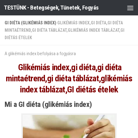
TESTÜNK - Betegségek, Tünetek, Fogyás
Skip to content
GI DIÉTA (GLIKÉMIÁS INDEX)
GLIKÉMIÁS INDEX,GI DIÉTA,GI DIÉTA
MINTAÉTREND,GI DIÉTA TÁBLÁZAT,GLIKÉMIÁS INDEX TÁBLÁZAT,GI
DIÉTÁS ÉTELEK
A glikémiás index befolyása a fogyásra
Glikémiás index,gi diéta,gi diéta
mintaétrend,gi diéta táblázat,glikémiás
index táblázat,GI diétás ételek
Mi a GI diéta (glikémiás index)