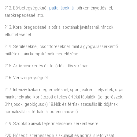
?12. Bőrbetegségeknél,
pattanásoknál
, bőrkeményedésnél,
sarokrepedésnél stb.
?13. Korai öregedésnél a bőr állapotának javításánál, ráncok
eltüntetésénél.
?14. Sérüléseknél, csonttöréseknél, mint a gyógyulásserkentő,
műtétek utáni komplikációk megelőzése.
?15. Aktív növekedés és fejlődés időszakában.
?16. Vérszegénységnél.
?17. Intenzív fizikai megterhelésnél, sport, extrém helyzetek, olyan
munkahely ahol korlátozott a teljes értékű táplálék. (tengerészek,
űrhajósok, geológusok) 18.Nők és férfiak szexuális libidójának
normalizálása, férfiaknál potencianövelő.
?19. Szoptató anyák tejtermelésének serkentésére.
?20. Elősegíti a terhesség kialakulását és normális lefolyását.