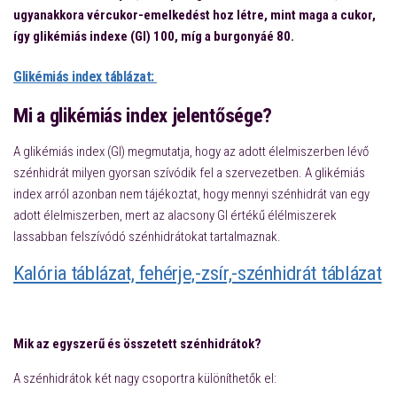
ugyanakkora vércukor-emelkedést hoz létre, mint maga a cukor,
így glikémiás indexe (GI) 100, míg a burgonyáé 80.
Glikémiás index táblázat:
Mi a glikémiás index jelentősége?
A glikémiás index (GI) megmutatja, hogy az adott élelmiszerben lévő
szénhidrát milyen gyorsan szívódik fel a szervezetben. A glikémiás
index arról azonban nem tájékoztat, hogy mennyi szénhidrát van egy
adott élelmiszerben, mert az alacsony GI értékű élélmiszerek
lassabban felszívódó szénhidrátokat tartalmaznak.
Kalória táblázat, fehérje,-zsír,-szénhidrát táblázat
Mik az egyszerű és összetett szénhidrátok?
A szénhidrátok két nagy csoportra különíthetők el: