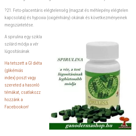
?21. Feto-placentáris elégtelenség (magzat és méhlepény elégtelen
kapcsolata) és hypoxia (oxigénhiány) okának és következményeinek
megszüntetése.
A spirulina egy szikla
szilárd módja a vér
lúgosításának
Ha tetszett a GI diéta
(glikémiás
index) poszt vagy
szereted a hasonló
témákat, csatlakozz
hozzánk a
Facebookon!