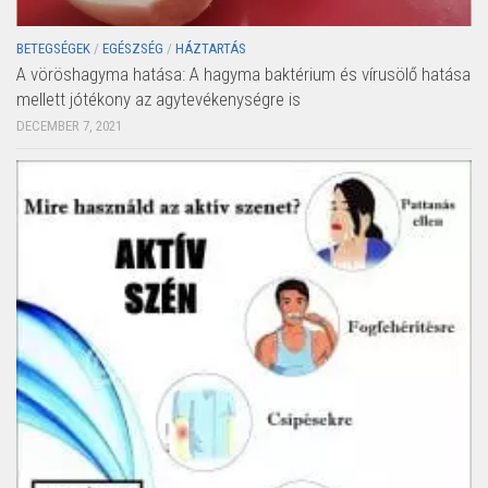
BETEGSÉGEK
/
EGÉSZSÉG
/
HÁZTARTÁS
A vöröshagyma hatása: A hagyma baktérium és vírusölő hatása
mellett jótékony az agytevékenységre is
DECEMBER 7, 2021