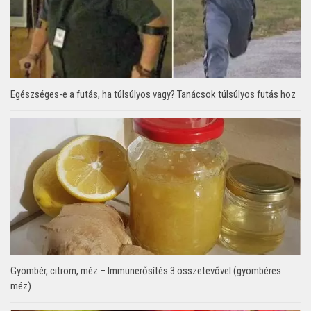
Egészséges-e a futás, ha túlsúlyos vagy? Tanácsok túlsúlyos futás hoz
Gyömbér, citrom, méz – Immunerősítés 3 összetevővel (gyömbéres
méz)