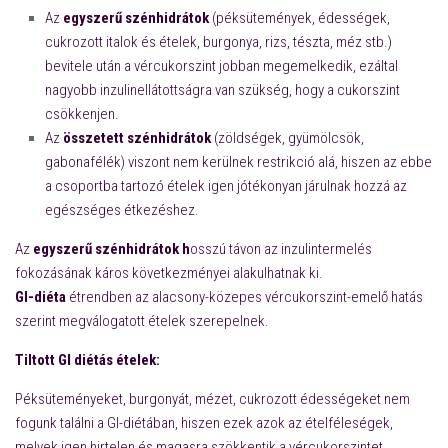
Az
egyszerű szénhidrátok
(péksütemények, édességek,
cukrozott italok és ételek, burgonya, rizs, tészta, méz stb.)
bevitele után a vércukorszint jobban megemelkedik, ezáltal
nagyobb inzulinellátottságra van szükség, hogy a cukorszint
csökkenjen.
Az
összetett szénhidrátok
(zöldségek, gyümölcsök,
gabonafélék) viszont nem kerülnek restrikció alá, hiszen az ebbe
a csoportba tartozó ételek igen jótékonyan járulnak hozzá az
egészséges étkezéshez.
Az
egyszerű szénhidrátok h
osszú távon az inzulintermelés
fokozásának káros következményei alakulhatnak ki.
GI-diéta
étrendben az alacsony-közepes vércukorszint-emelő hatás
szerint megválogatott ételek szerepelnek.
Tiltott GI diétás ételek:
Péksüteményeket, burgonyát, mézet, cukrozott édességeket nem
fogunk találni a GI-diétában, hiszen ezek azok az ételféleségek,
melyek igen hirtelen és magasra szökkentik a vércukorszintet,