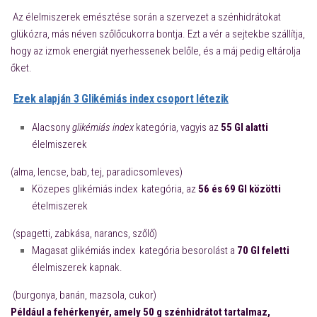
Az élelmiszerek emésztése során a szervezet a szénhidrátokat
glükózra, más néven szőlőcukorra bontja. Ezt a vér a sejtekbe szállítja,
hogy az izmok energiát nyerhessenek belőle, és a máj pedig eltárolja
őket.
Ezek alapján 3 Glikémiás index csoport létezik
Alacsony
glikémiás index
kategória, vagyis az
55 GI alatti
élelmiszerek
(alma, lencse, bab, tej, paradicsomleves)
Közepes glikémiás index kategória, az
56 és 69 GI közötti
ételmiszerek
(spagetti, zabkása, narancs, szőlő)
Magasat glikémiás index kategória besorolást a
70 GI feletti
élelmiszerek kapnak.
(burgonya, banán, mazsola, cukor)
Például a fehérkenyér, amely 50 g szénhidrátot tartalmaz,