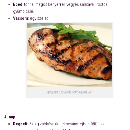
Ebéd
: tonhal magos kenyérrel, vegyes salátával, rostos
gyümölcslé.
Vacsora
: egy szelet
grillezett csirkehús fokhagymával
.
4. nap
Reggeli:
5 dkg zabkása (lehet sovány tejben főtt) aszalt