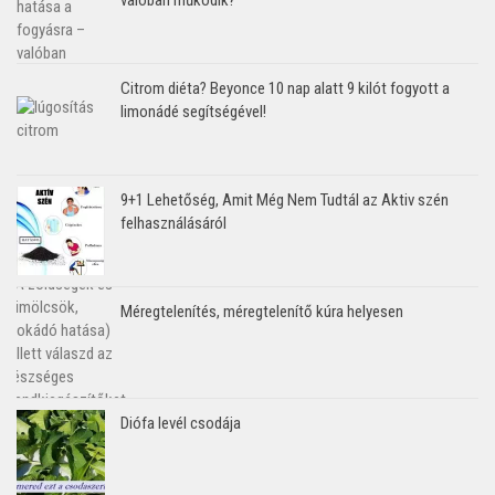
Citrom diéta? Beyonce 10 nap alatt 9 kilót fogyott a
limonádé segítségével!
9+1 Lehetőség, Amit Még Nem Tudtál az Aktiv szén
felhasználásáról
Méregtelenítés, méregtelenítő kúra helyesen
Diófa levél csodája