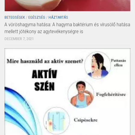
BETEGSÉGEK
/
EGÉSZSÉG
/
HÁZTARTÁS
A vöröshagyma hatása: A hagyma baktérium és vírusölő hatása
mellett jótékony az agytevékenységre is
DECEMBER 7, 2021