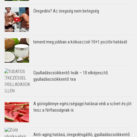
Öregedés? Az öregség nem betegség
Ismerd meg jobban a kókuszzsír 10+1 pozitív hatását
Gyulladáscsökkentő teák – 10 elképesztő
gyulladáscsökkentő tea
A görögdinnye egészségügyi hatásai:védi a szívet és jót
tesz a férfiasságnak is
Anti-aging hatású, öregedésgátló, gyulladáscsökkentő