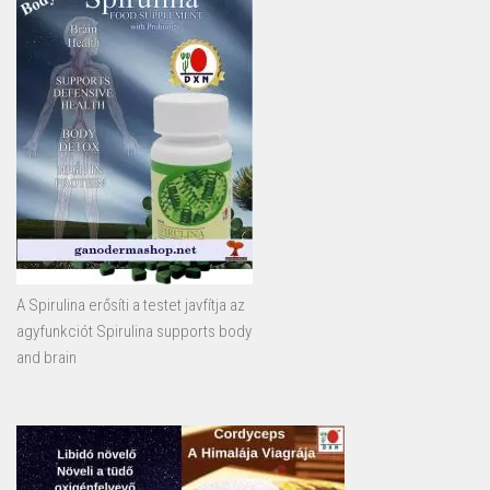
A Spirulina erősíti a testet javfítja az
agyfunkciót Spirulina supports body
and brain