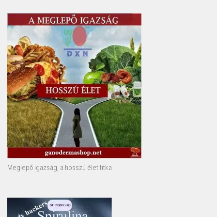
Meglepő igazság, a hosszú élet titka