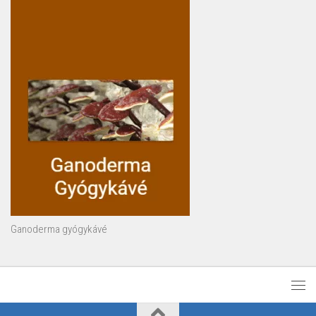
Ganoderma gyógykávé