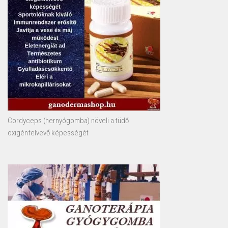
Cordyceps (hernyógomba) növeli a tüdő
oxigénfelvevő képességét