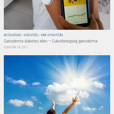
BETEGSÉGEK
/
EGÉSZSÉG
/
RÁK GYÓGYÍTÁS
Ganoderma diabetes ellen – Cukorbetegség ganoderma
FEBRUÁR 14, 2017