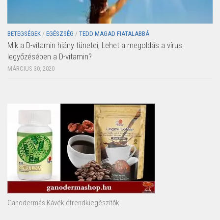
BETEGSÉGEK
/
EGÉSZSÉG
/
TEDD MAGAD FIATALABBÁ
Mik a D-vitamin hiány tünetei, Lehet a megoldás a vírus
legyőzésében a D-vitamin?
MÁRCIUS 30, 2020
Ganodermás Kávék étrendkiegészítők