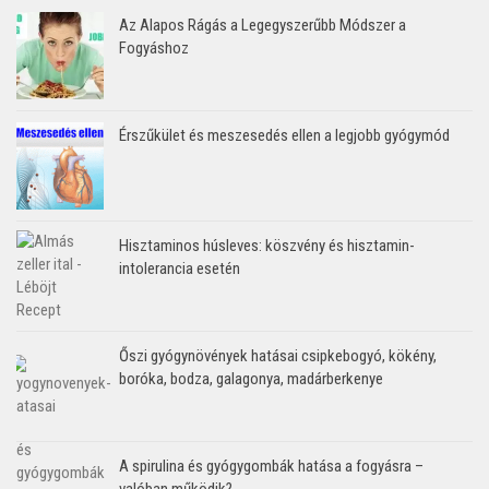
Az Alapos Rágás a Legegyszerűbb Módszer a
Fogyáshoz
Érszűkület és meszesedés ellen a legjobb gyógymód
Hisztaminos húsleves: köszvény és hisztamin-
intolerancia esetén
Őszi gyógynövények hatásai csipkebogyó, kökény,
boróka, bodza, galagonya, madárberkenye
A spirulina és gyógygombák hatása a fogyásra –
valóban működik?