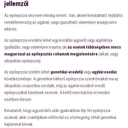
jellemzői
Az epilepszia oka nem mindig ismert. Van, akinél kimutatható fejlődési
rendellenesség az agyban, vagy igazolható valamilyen anyagcsere
eltérés.
Az epilepszia eredete lehet egy korábbi agyvelő vagy agyhártya-
gyulladás, vagy valamilyen trauma, de
az esetek többségében nincs
magyarázat az epilepsziás rohamok megjelenésére
(alkati, vagy
idiopátiás epilepszia).
Az epilepszia szintén lehet
genetikai eredetű
vagy
agykárosodás
következménye. A genetikai hátterű epilepszia szindrómákat ma az
idiopátiás csoportba sorolják, míg az agykárosodból eredő
epilepsziákat tünetinek nevezik. A kettő nem különül el minden
esetben élesen.
Kimutatott, hogy agysérülés után gyakrabban lép fel epilepszia
azoknál, akik családjában előfordul ez a betegség, tehát genetikai
hajlammal bírnak.