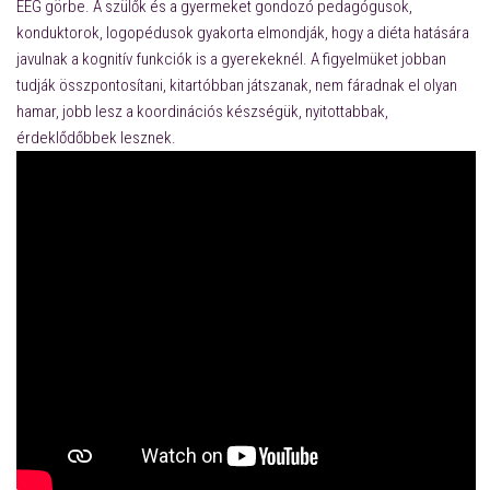
EEG görbe. A szülők és a gyermeket gondozó pedagógusok,
konduktorok, logopédusok gyakorta elmondják, hogy a diéta hatására
javulnak a kognitív funkciók is a gyerekeknél. A figyelmüket jobban
tudják összpontosítani, kitartóbban játszanak, nem fáradnak el olyan
hamar, jobb lesz a koordinációs készségük, nyitottabbak,
érdeklődőbbek lesznek.