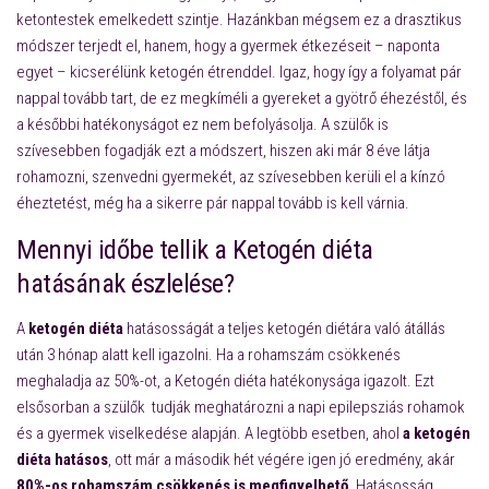
ketontestek emelkedett szintje. Hazánkban mégsem ez a drasztikus
módszer terjedt el, hanem, hogy a gyermek étkezéseit – naponta
egyet – kicserélünk ketogén étrenddel. Igaz, hogy így a folyamat pár
nappal tovább tart, de ez megkíméli a gyereket a gyötrő éhezéstől, és
a későbbi hatékonyságot ez nem befolyásolja. A szülők is
szívesebben fogadják ezt a módszert, hiszen aki már 8 éve látja
rohamozni, szenvedni gyermekét, az szívesebben kerüli el a kínzó
éheztetést, még ha a sikerre pár nappal tovább is kell várnia.
Mennyi időbe tellik a Ketogén diéta
hatásának észlelése?
A
ketogén diéta
hatásosságát a teljes ketogén diétára való átállás
után 3 hónap alatt kell igazolni. Ha a rohamszám csökkenés
meghaladja az 50%-ot, a Ketogén diéta hatékonysága igazolt. Ezt
elsősorban a szülők tudják meghatározni a napi epilepsziás rohamok
és a gyermek viselkedése alapján. A legtöbb esetben, ahol
a ketogén
diéta hatásos
, ott már a második hét végére igen jó eredmény, akár
80%-os rohamszám csökkenés is megfigyelhető
. Hatásosság