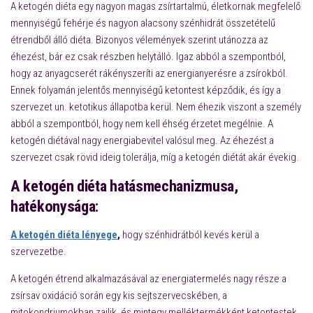
A ketogén diéta egy nagyon magas zsírtartalmú, életkornak megfelelő
mennyiségű fehérje és nagyon alacsony szénhidrát összetételű
étrendből álló diéta. Bizonyos vélemények szerint utánozza az
éhezést, bár ez csak részben helytálló. Igaz abból a szempontból,
hogy az anyagcserét rákényszeríti az energianyerésre a zsírokból.
Ennek folyamán jelentős mennyiségű ketontest képződik, és így a
szervezet un. ketotikus állapotba kerül. Nem éhezik viszont a személy
abból a szempontból, hogy nem kell éhség érzetet megélnie. A
ketogén diétával nagy energiabevitel valósul meg. Az éhezést a
szervezet csak rövid ideig tolerálja, míg a ketogén diétát akár évekig.
A ketogén diéta hatásmechanizmusa,
hatékonysága:
A ketogén diéta lényege
,
hogy szénhidrátból kevés kerül a
szervezetbe.
A ketogén étrend alkalmazásával az energiatermelés nagy része a
zsírsav oxidáció során egy kis sejtszervecskében, a
mitokondriumokban zajlik, és mintegy melléktermékként ketontestek