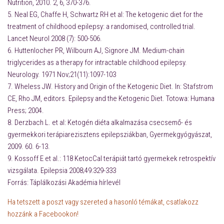
Nutrition, 2010. 2, 6, 370-376.
5. Neal EG, Chaffe H, Schwartz RH et al: The ketogenic diet for the
treatment of childhood epilepsy: a randomised, controlled trial.
Lancet Neurol 2008 (7): 500-506.
6. Huttenlocher PR, Wilbourn AJ, Signore JM. Medium-chain
triglycerides as a therapy for intractable childhood epilepsy.
Neurology. 1971 Nov;21(11):1097-103
7. Wheless JW. History and Origin of the Ketogenic Diet. In: Stafstrom
CE, Rho JM, editors. Epilepsy and the Ketogenic Diet. Totowa: Humana
Press; 2004.
8. Derzbach L. et al: Ketogén diéta alkalmazása csecsemő- és
gyermekkori terápiarezisztens epilepsziákban, Gyermekgyógyászat,
2009. 60. 6-13.
9. Kossoff E et al.: 118 KetocCal terápiát tartó gyermekek retrospektív
vizsgálata. Epilepsia 2008;49:329-333
Forrás: Táplálkozási Akadémia hírlevél
Ha tetszett a poszt vagy szereted a hasonló témákat, csatlakozz
hozzánk a Facebookon!