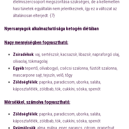
élelmiszercsoport megszorítása szükséges, de a kellemetlen
hasi tünetek egyáltalán nem jelentkeznek, így ez a változat az
általánosan elterjedt. {7}
Nyersanyagok alkalmazhatósága ketogén diétában
Nagy mennyiségben fogyasztható:
Zsiradékok
: vaj, sertészsír, kacsazsír, libazsír, napraforgó olaj,
olívaolaj, tökmagolaj
Egyéb
:tepertő, olívabogyó, csécsi szalonna, füstölt szalonna,
mascarpone sajt, tejszín, velő, tőgy
Zöldségfélék:
paprika, paradicsom, uborka, saláta,
káposztafélék, zöldbab, tök, cukkíni, sóska, spenót
Mérsékkel, számolva fogyasztható:
Zöldségfélék:
paprika, paradicsom, uborka, saláta,
káposztafélék, zöldbab, tök, cukkíni, sóska, spenót
Gyümölcsök
: alma, málna, eper, narancs, citrom, grapefruit