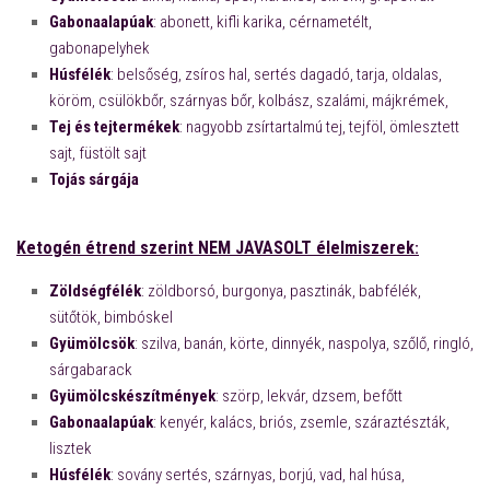
Gabonaalapúak
: abonett, kifli karika, cérnametélt,
gabonapelyhek
Húsfélék
: belsőség, zsíros hal, sertés dagadó, tarja, oldalas,
köröm, csülökbőr, szárnyas bőr, kolbász, szalámi, májkrémek,
Tej és tejtermékek
: nagyobb zsírtartalmú tej, tejföl, ömlesztett
sajt, füstölt sajt
Tojás sárgája
Ketogén étrend szerint
NEM JAVASOLT
élelmiszerek
:
Zöldségfélék
: zöldborsó, burgonya, pasztinák, babfélék,
sütőtök, bimbóskel
Gyümölcsök
: szilva, banán, körte, dinnyék, naspolya, szőlő, ringló,
sárgabarack
Gyümölcskészítmények
: szörp, lekvár, dzsem, befőtt
Gabonaalapúak
: kenyér, kalács, briós, zsemle, száraztészták,
lisztek
Húsfélék
: sovány sertés, szárnyas, borjú, vad, hal húsa,