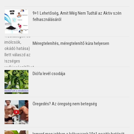
9+1 Lehetőség, Amit Még Nem Tudtál az Aktiv szén
felhasználásáról
Méregtelenítés, méregtelenítő kúra helyesen
Diófa levél csodája
Öregedés? Az öregség nem betegség
Ismerd meg jobban a kókuszzsír 10+1 pozitív hatását