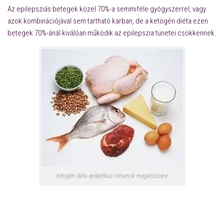
Az epilepsziás betegek közel 70%-a semmiféle gyógyszerrel, vagy
azok kombinációjával sem tartható karban, de a ketogén diéta ezen
betegek 70%-ánál kiválóan működik az epilepszia tünetei csökkennek.
Ketogén diéta epileptikus rohamok megelőzésére