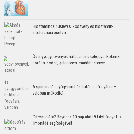
Hisztaminos húsleves: köszvény és hisztamin-
intolerancia esetén
Őszi gyógynövények hatásai csipkebogyó, kökény,
boróka, bodza, galagonya, madárberkenye
A spirulina és gyógygombák hatása a fogyásra –
valóban működik?
Citrom diéta? Beyonce 10 nap alatt 9 kilót fogyott a
limonádé segítségével!