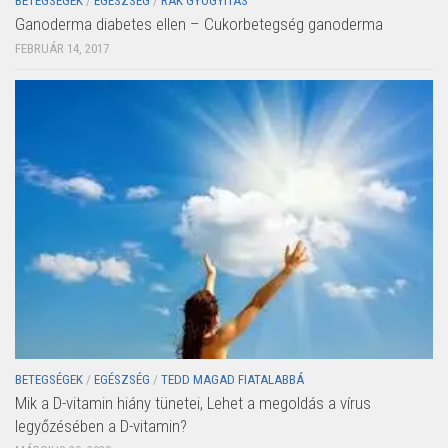
BETEGSÉGEK
/
EGÉSZSÉG
/
RÁK GYÓGYÍTÁS
Ganoderma diabetes ellen – Cukorbetegség ganoderma
FEBRUÁR 14, 2017
BETEGSÉGEK
/
EGÉSZSÉG
/
TEDD MAGAD FIATALABBÁ
Mik a D-vitamin hiány tünetei, Lehet a megoldás a vírus
legyőzésében a D-vitamin?