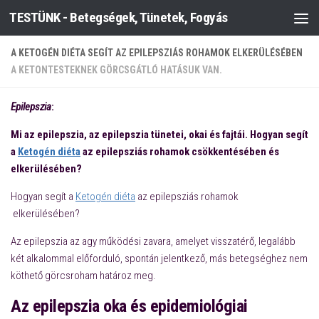
TESTÜNK - Betegségek, Tünetek, Fogyás
Skip to content
A KETOGÉN DIÉTA SEGÍT AZ EPILEPSZIÁS ROHAMOK ELKERÜLÉSÉBEN
A KETONTESTEKNEK GÖRCSGÁTLÓ HATÁSUK VAN.
Epilepszia
:
Mi az epilepszia, az epilepszia tünetei, okai és fajtái. Hogyan segít
a
Ketogén diéta
az epilepsziás rohamok csökkentésében és
elkerülésében?
Hogyan segít a
Ketogén diéta
az epilepsziás rohamok
elkerülésében?
Az epilepszia az agy működési zavara, amelyet visszatérő, legalább
két alkalommal előforduló, spontán jelentkező, más betegséghez nem
köthető görcsroham határoz meg.
Az epilepszia oka és epidemiológiai