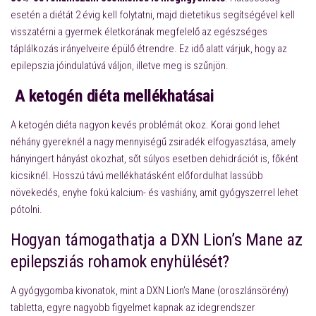
esetén a diétát 2 évig kell folytatni, majd dietetikus segítségével kell
visszatérni a gyermek életkorának megfelelő az egészséges
táplálkozás irányelveire épülő étrendre. Ez idő alatt várjuk, hogy az
epilepszia jóindulatúvá váljon, illetve meg is szűnjön.
A ketogén diéta mellékhatásai
A ketogén diéta nagyon kevés problémát okoz. Korai gond lehet
néhány gyereknél a nagy mennyiségű zsiradék elfogyasztása, amely
hányingert hányást okozhat, sőt súlyos esetben dehidrációt is, főként
kicsiknél. Hosszú távú mellékhatásként előfordulhat lassúbb
növekedés, enyhe fokú kalcium- és vashiány, amit gyógyszerrel lehet
pótolni.
Hogyan támogathatja a DXN Lion’s Mane az
epilepsziás rohamok enyhülését?
A gyógygomba kivonatok, mint a DXN Lion’s Mane (oroszlánsörény)
tabletta, egyre nagyobb figyelmet kapnak az idegrendszer