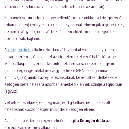
képződnek (β-hidroxi-vajsav, az acetecetsav és az aceton).
Kutatások során kiderült, hogy aellentétben az antikonvulzív (görcs-és
rohamellenes) gyógyszerekkel, amelyek csak elnyomják a görcsöket,
de nem gyógyítják, nem védik ki és nem előzik meg az idegsejtek
görcsre való hajlamosságát.
A
ketogén diéta
alkalmazkodási változásokat vált ki az agyi energia
anyagcserében, és ez lehet az idegelemeket védő hatás lényege.
Másik álláspont szerint a ketontestek kémiai szerkezete nagyon
hasonló egy ingerületátvivő vegyülethez (GABA, azaz gamma-
aminovajsav), amiből az epilepsziásoknak kevés áll rendelkezésre.
Ketogén diéta hatására azonban emelkedik ennek szintje a liquorban
(agyvíz).
Vélhetően ezeknek, és még más, eddig kellően nem tisztázott
hatásoknak köszönhetően működik a ketogén étrend.
Az itt látható videoban egyértelműen segít a
Ketogén diéta
az
epilepsziás gyermek állapotán: