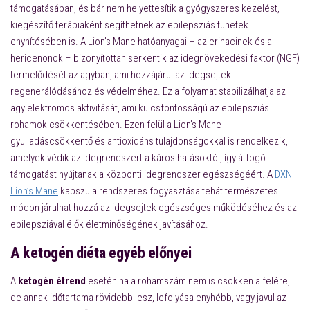
támogatásában, és bár nem helyettesítik a gyógyszeres kezelést,
kiegészítő terápiaként segíthetnek az epilepsziás tünetek
enyhítésében is. A Lion’s Mane hatóanyagai – az
erinacinek
és a
hericenonok
– bizonyítottan serkentik az idegnövekedési faktor (NGF)
termelődését az agyban, ami hozzájárul az idegsejtek
regenerálódásához és védelméhez. Ez a folyamat stabilizálhatja az
agy elektromos aktivitását, ami kulcsfontosságú az
epilepsziás
rohamok csökkentésében
. Ezen felül a Lion’s Mane
gyulladáscsökkentő és antioxidáns tulajdonságokkal is rendelkezik,
amelyek védik az idegrendszert a káros hatásoktól, így átfogó
támogatást nyújtanak a központi idegrendszer egészségéért. A
DXN
Lion’s Mane
kapszula rendszeres fogyasztása tehát természetes
módon járulhat hozzá az idegsejtek egészséges működéséhez és az
epilepsziával élők életminőségének javításához.
A ketogén diéta egyéb előnyei
A
ketogén étrend
esetén ha a rohamszám nem is csökken a felére,
de annak időtartama rövidebb lesz, lefolyása enyhébb, vagy javul az