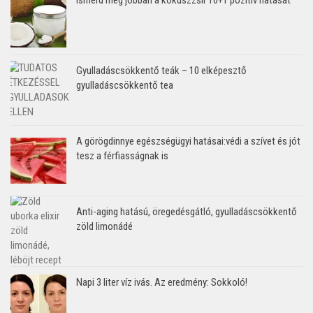
Gyulladáscsökkentő teák – 10 elképesztő
gyulladáscsökkentő tea
A görögdinnye egészségügyi hatásai:védi a szívet és jót
tesz a férfiasságnak is
Anti-aging hatású, öregedésgátló, gyulladáscsökkentő
zöld limonádé
Napi 3 liter víz ivás. Az eredmény: Sokkoló!