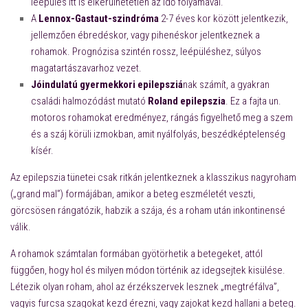
leépülés itt is elkerülhetetlen az idő folyamával.
A
Lennox-Gastaut-szindróma
2-7 éves kor között jelentkezik,
jellemzően ébredéskor, vagy pihenéskor jelentkeznek a
rohamok. Prognózisa szintén rossz, leépüléshez, súlyos
magatartászavarhoz vezet.
Jóindulatú gyermekkori epilepsziá
nak számít, a gyakran
családi halmozódást mutató
Roland epilepszia
. Ez a fajta un.
motoros rohamokat eredményez, rángás figyelhető meg a szem
és a száj körüli izmokban, amit nyálfolyás, beszédképtelenség
kísér.
Az epilepszia tünetei csak ritkán jelentkeznek a klasszikus nagyroham
(„grand mal”) formájában, amikor a beteg eszméletét veszti,
görcsösen rángatózik, habzik a szája, és a roham után inkontinensé
válik.
A rohamok számtalan formában gyötörhetik a betegeket, attól
függően, hogy hol és milyen módon történik az idegsejtek kisülése.
Létezik olyan roham, ahol az érzékszervek lesznek „megtréfálva”,
vagyis furcsa szagokat kezd érezni, vagy zajokat kezd hallani a beteg.