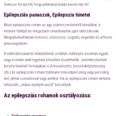
Sokszor fordul elő, hogy pillanatnyi tudati kiesés lép fel.
Epilepsziás panaszok, Epilepszia tünetei
Mivel epilepsziás roham az agy számos területéről kiindulhat, a
hirtelen fellépő és megszűnő rohamtünetek igen változatosak.
Megnyilvánulhatnak motoros, szenzoros, cognitiv, vegetatív és affectiv
jelenségekben.
A működészavarok felléphetnek izoláltan, többnyire azonban együtt,
vagy a roham alatt egymást követően észlelhetők. Jelentkezhetnek
kiesési tünetek formájában is (tónusvesztés, beszédképtelenség
stb.) Az epilepsziás roham többnyire másodpercekig vagy percekig
tart, járhat convulsioval vagy anélkül. Ha az epilepsziás roham tartama
elhúzódó, „status epilepticusról” beszélünk.
Az epilepsziás rohamok osztályozása: