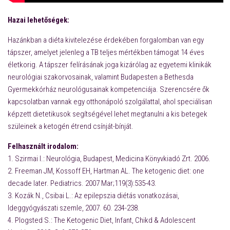
Hazai lehetőségek:
Hazánkban a diéta kivitelezése érdekében forgalomban van egy
tápszer, amelyet jelenleg a TB teljes mértékben támogat 14 éves
életkorig. A tápszer felírásának joga kizárólag az egyetemi klinikák
neurológiai szakorvosainak, valamint Budapesten a Bethesda
Gyermekkórház neurológusainak kompetenciája. Szerencsére ők
kapcsolatban vannak egy otthonápoló szolgálattal, ahol speciálisan
képzett dietetikusok segítségével lehet megtanulni a kis betegek
szüleinek a ketogén étrend csínját-bínját.
Felhasznált irodalom:
1. Szirmai I.: Neurológia, Budapest, Medicina Könyvkiadó Zrt. 2006.
2. Freeman JM, Kossoff EH, Hartman AL. The ketogenic diet: one
decade later. Pediatrics. 2007 Mar;119(3):535-43.
3. Kozák N., Csibai L.: Az epilepszia diétás vonatkozásai,
Ideggyógyászati szemle, 2007. 60. 234-238.
4. Plogsted S.: The Ketogenic Diet, Infant, Chikd & Adolescent