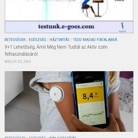
BETEGSÉGEK
/
EGÉSZSÉG
/
HÁZTARTÁS
/
TEDD MAGAD FIATALABBÁ
9+1 Lehetőség, Amit Még Nem Tudtál az Aktiv szén
felhasználásáról
MÁJUS 20, 2024