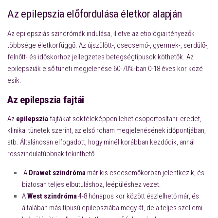
Az epilepszia előfordulása életkor alapján
Az epilepsziás szindrómák indulása, illetve az etiológiai tényezők
többsége életkorfüggő. Az újszülött-,
csecsemő-, gyermek-, serdülő-,
felnőtt- és időskorhoz jellegzetes betegségtípusok köthetők. Az
epilepsziák első
tüneti megjelenése 60-70%-ban 0-18 éves kor közé
esik.
Az epilepszia fajtái
Az
epilepszia
fajtákat sokféleképpen lehet csoportosítani: eredet,
klinikai tünetek szerint, az első roham megjelenésének időpontjában,
stb. Általánosan elfogadott, hogy minél korábban kezdődik, annál
rosszindulatúbbnak tekinthető.
A
Drawet szindróma
már kis csecsemőkorban jelentkezik, és
biztosan teljes elbutuláshoz, leépüléshez vezet.
A
West szindróma
4-8 hónapos kor között észlelhető már, és
általában más típusú epilepsziába megy át, de a teljes szellemi