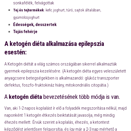
sonkafélék, felvágottak
Tej és tejtermékek
: kefir, joghurt, túró, sajtok általában,
gyümölcsjoghurt
Édességek, desszertek
Tojás fehérje
A ketogén diéta alkalmazása epilepszia
esestén:
A Ketogén diétát a világ számos országában sikerrel alkalmazták
gyermek-epilepszia kezelésére. (A ketogén diéta egyes veleszületett
anyagcsere betegségekben is alkalmazandó: glükóz transzporter
defektus, foszfo-fruktokináz hiány, mitokondriális citopátia.)
A
ketogén diéta
bevezetésének több módja is van.
Van, aki 1-2 napos koplalást ír elő a folyadék megszorítása nélkül, majd
naponként 1 ketogén étkezés beiktatását javasolja, még mindig
éhezés mellett. Érvük szerint a koplalás, éhezés, a ketontest
képződést jelentősen felgyorsítja, és így már a 2-3 nap mérhető a