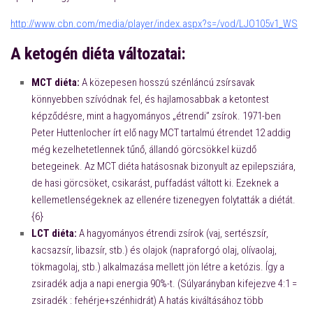
http://www.cbn.com/media/player/index.aspx?s=/vod/LJO105v1_WS
A ketogén diéta változatai:
MCT diéta:
A közepesen hosszú szénláncú zsírsavak
könnyebben szívódnak fel, és hajlamosabbak a ketontest
képződésre, mint a hagyományos „étrendi” zsírok. 1971-ben
Peter Huttenlocher írt elő nagy MCT tartalmú étrendet 12 addig
még kezelhetetlennek tűnő, állandó görcsökkel küzdő
betegeinek. Az MCT diéta hatásosnak bizonyult az epilepsziára,
de hasi görcsöket, csikarást, puffadást váltott ki. Ezeknek a
kellemetlenségeknek az ellenére tizenegyen folytatták a diétát.
{6}
LCT diéta:
A hagyományos étrendi zsírok (vaj, sertészsír,
kacsazsír, libazsír, stb.) és olajok (napraforgó olaj, olívaolaj,
tökmagolaj, stb.) alkalmazása mellett jön létre a ketózis. Így a
zsiradék adja a napi energia 90%-t. (Súlyarányban kifejezve 4:1 =
zsiradék : fehérje+szénhidrát) A hatás kiváltásához több