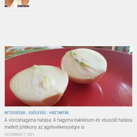
BETEGSÉGEK
/
EGÉSZSÉG
/
HÁZTARTÁS
A vöröshagyma hatása: A hagyma baktérium és vírusölő hatása
mellett jótékony az agytevékenységre is
DECEMBER 7, 2021