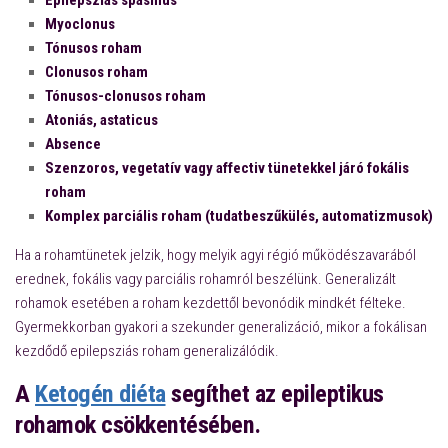
Epilepsziás spasmus
Myoclonus
Tónusos roham
Clonusos roham
Tónusos-clonusos roham
Atoniás, astaticus
Absence
Szenzoros, vegetatív vagy affectiv tünetekkel járó fokális
roham
Komplex parciális roham (tudatbeszűkülés, automatizmusok)
Ha a rohamtünetek jelzik, hogy melyik agyi régió működészavarából
erednek, fokális vagy parciális rohamról beszélünk. Generalizált
rohamok esetében a roham kezdettől bevonódik mindkét félteke.
Gyermekkorban gyakori a szekunder generalizáció, mikor a fokálisan
kezdődő epilepsziás roham generalizálódik.
A
Ketogén diéta
segíthet az epileptikus
rohamok csökkentésében.