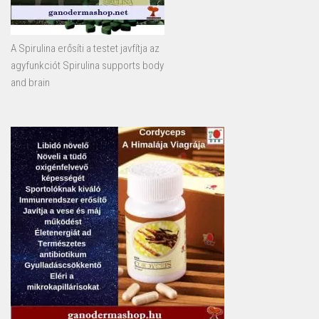
A Spirulina erősíti a testet javfítja az
agyfunkciót Spirulina supports body
and brain