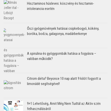
Hisztaminos húsleves: köszvény és hisztamin-
intolerancia esetén
Őszi gyógynövények hatásai csipkebogyó, kökény,
boróka, bodza, galagonya, madárberkenye
A spirulina és gyógygombák hatása a fogyásra –
valóban működik?
Citrom diéta? Beyonce 10 nap alatt 9 kilót fogyott a
limonádé segítségével!
9+1 Lehetőség, Amit Még Nem Tudtál az Aktiv szén
felhasználásáról