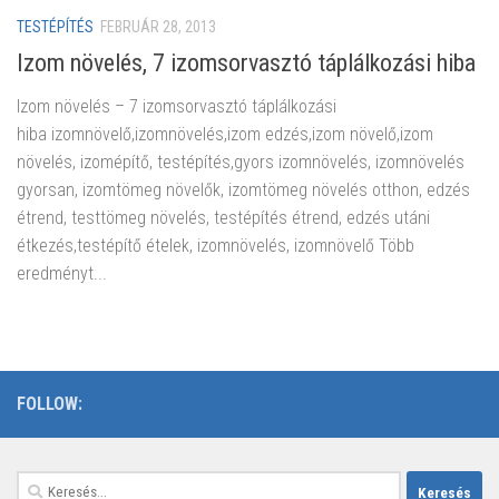
TESTÉPÍTÉS
FEBRUÁR 28, 2013
Izom növelés, 7 izomsorvasztó táplálkozási hiba
Izom növelés – 7 izomsorvasztó táplálkozási
hiba izomnövelő,izomnövelés,izom edzés,izom növelő,izom
növelés, izomépítő, testépítés,gyors izomnövelés, izomnövelés
gyorsan, izomtömeg növelők, izomtömeg növelés otthon, edzés
étrend, testtömeg növelés, testépítés étrend, edzés utáni
étkezés,testépítő ételek, izomnövelés, izomnövelő Több
eredményt...
FOLLOW:
Keresés: