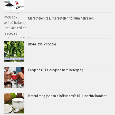
Méregtelenítés, méregtelenítő kúra helyesen
Diófa levél csodája
Öregedés? Az öregség nem betegség
Ismerd meg jobban a kókuszzsír 10+1 pozitív hatását