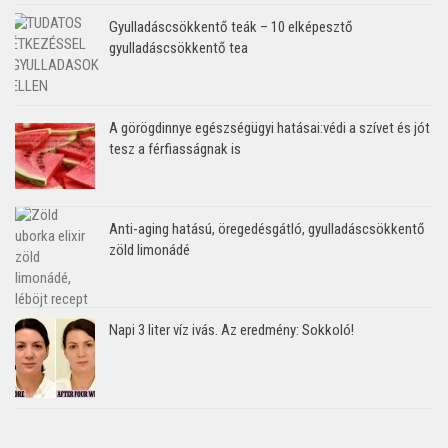
Gyulladáscsökkentő teák – 10 elképesztő
gyulladáscsökkentő tea
A görögdinnye egészségügyi hatásai:védi a szívet és jót
tesz a férfiasságnak is
Anti-aging hatású, öregedésgátló, gyulladáscsökkentő
zöld limonádé
Napi 3 liter víz ivás. Az eredmény: Sokkoló!