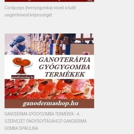
Cordyceps (hernyógomba) növeli a tüdő
oxigénfelvevő képességét
GANODERMA GYÓGYGOMBA TERMÉKEK - A
SZERVEZET ÖNGYÓGYÍTÁSÁHOZ! GANODERMA
GOMBA SPIRULINA