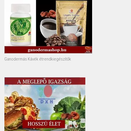
Ganodermás Kávék étrendkiegészítők