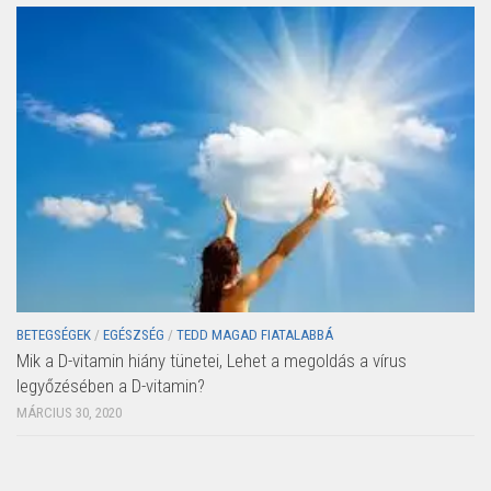
BETEGSÉGEK
/
EGÉSZSÉG
/
TEDD MAGAD FIATALABBÁ
Mik a D-vitamin hiány tünetei, Lehet a megoldás a vírus
legyőzésében a D-vitamin?
MÁRCIUS 30, 2020