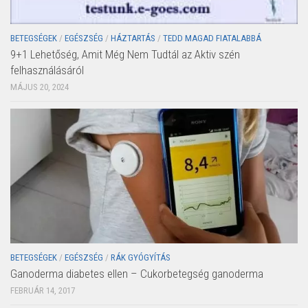
BETEGSÉGEK
/
EGÉSZSÉG
/
HÁZTARTÁS
/
TEDD MAGAD FIATALABBÁ
9+1 Lehetőség, Amit Még Nem Tudtál az Aktiv szén
felhasználásáról
MÁJUS 20, 2024
BETEGSÉGEK
/
EGÉSZSÉG
/
RÁK GYÓGYÍTÁS
Ganoderma diabetes ellen – Cukorbetegség ganoderma
FEBRUÁR 14, 2017