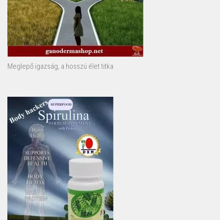
Meglepő igazság, a hosszú élet titka