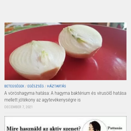
BETEGSÉGEK
/
EGÉSZSÉG
/
HÁZTARTÁS
A vöröshagyma hatása: A hagyma baktérium és vírusölő hatása
mellett jótékony az agytevékenységre is
DECEMBER 7, 2021