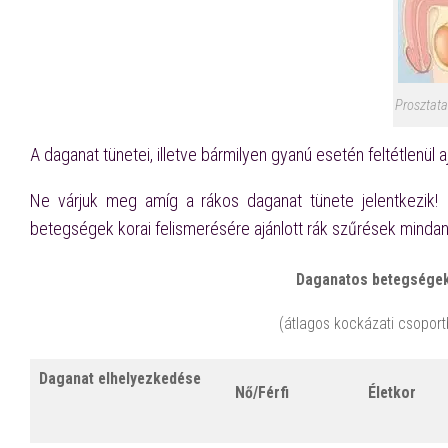
Prosztata
A daganat tünetei, illetve bármilyen gyanú esetén feltétlenül 
Ne várjuk meg amíg a rákos daganat tünete jelentkezik
betegségek korai felismerésére ajánlott rák szűrések minda
Daganatos betegségek 
(átlagos kockázati csopor
Daganat elhelyezkedése
Nő/Férfi
Életkor