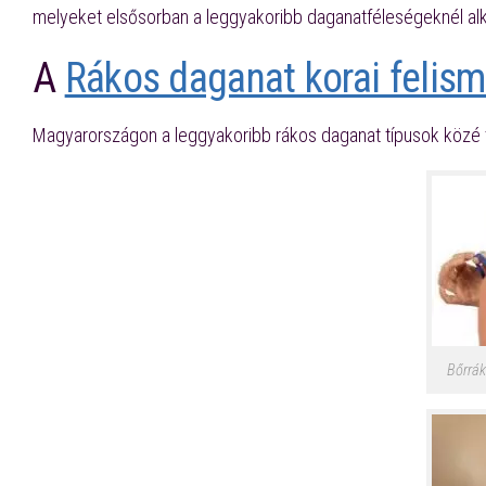
melyeket elsősorban a leggyakoribb daganatféleségeknél al
A
Rákos daganat korai felis
Magyarországon a leggyakoribb rákos daganat típusok közé t
Bőrrák