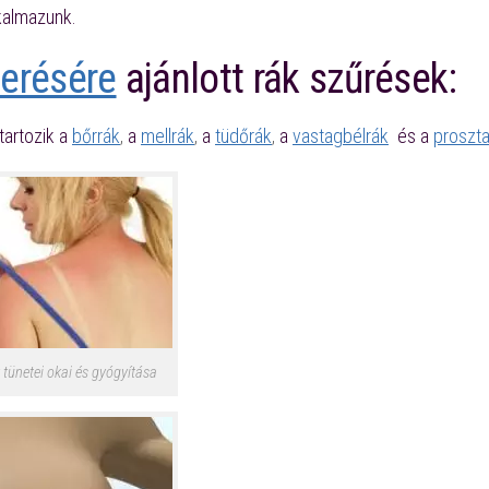
kalmazunk.
merésére
ajánlott rák szűrések:
artozik a
bőrrák
,
a
mellrák
,
a
tüdőrák
,
a
vastagbélrák
és a
proszta
 tünetei okai és gyógyítása