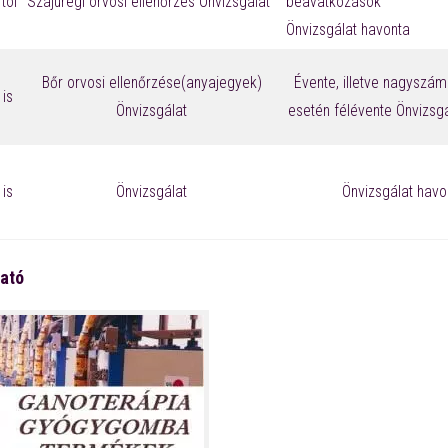
tól
Szájüregi orvosi ellenőrzés
Önvizsgálat
beavatkozások al
Önvizsgálat havonta
Bőr orvosi ellenőrzése(anyajegyek)
Évente, illetve nagyszá
is
Önvizsgálat
esetén félévente
Önvizsgá
is
Önvizsgálat
Önvizsgálat havo
ható