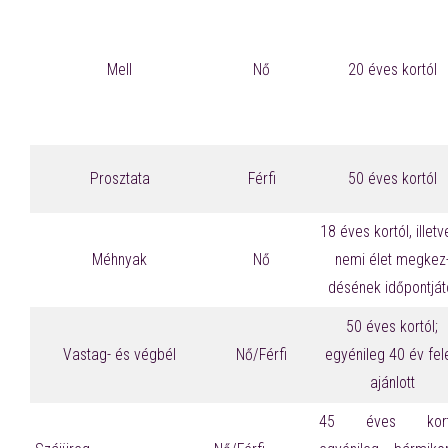
Mell
Nő
20 éves kortól
Prosztata
Férfi
50 éves kortól
18 éves kortól, illetv
Méhnyak
Nő
nemi élet megkez
désének időpontját
50 éves kortól;
Vastag- és végbél
Nő/Férfi
egyénileg 40 év fele
ajánlott
45 éves kortó