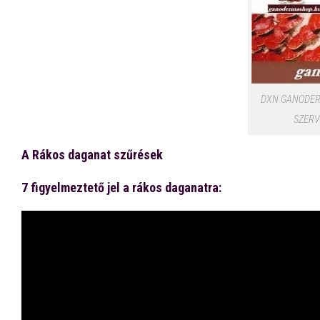
DXN GANODER
SZERV
A Rákos daganat szűrések
7 figyelmeztető jel a rákos daganatra: