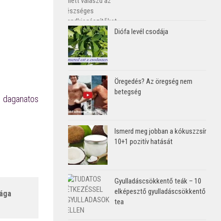
Diófa levél csodája
Öregedés? Az öregség nem
betegség
 daganatos
Ismerd meg jobban a kókuszzsír
10+1 pozitív hatását
Gyulladáscsökkentő teák – 10
elképesztő gyulladáscsökkentő
sága
tea