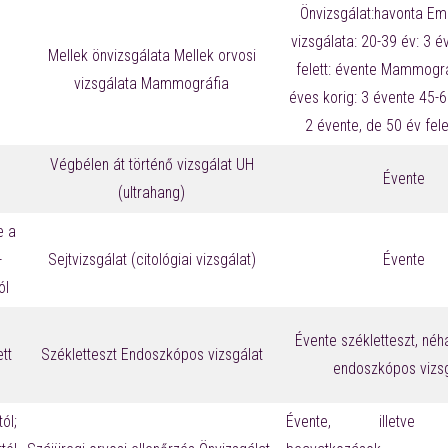
Önvizsgálat:havonta
Eml
vizsgálata:
20-39 év: 3 é
Mellek önvizsgálata
Mellek orvosi
felett: évente
Mammográf
vizsgálata
Mammográfia
éves korig: 3 évente
45-65
2 évente, de 50 év fele
Végbélen át történő vizsgálat
UH
Évente
(ultrahang)
e a
-
Sejtvizsgálat
(citológiai vizsgálat)
Évente
ól
Évente székletteszt, né
tt
Székletteszt
Endoszkópos vizsgálat
endoszkópos vizsg
l;
Évente, illetve f