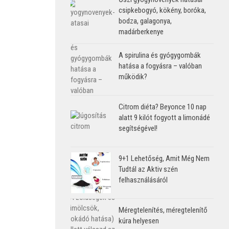
csipkebogyó, kökény, boróka,
bodza, galagonya,
madárberkenye
A spirulina és gyógygombák
hatása a fogyásra – valóban
működik?
Citrom diéta? Beyonce 10 nap
alatt 9 kilót fogyott a limonádé
segítségével!
9+1 Lehetőség, Amit Még Nem
Tudtál az Aktiv szén
felhasználásáról
Méregtelenítés, méregtelenítő
kúra helyesen