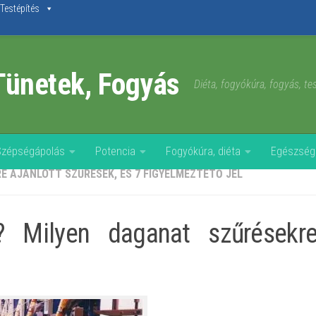
Testépítés
Tünetek, Fogyás
Diéta, fogyókúra, fogyás, t
Szépségápolás
Potencia
Fogyókúra, diéta
Egészség
E AJÁNLOTT SZŰRÉSEK, ÉS 7 FIGYELMEZTETŐ JEL
 Milyen daganat szűrésekre