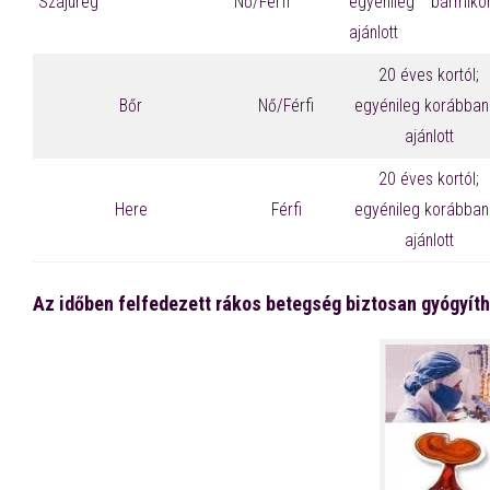
Szájüreg
Nő/Férfi
egyénileg bármikor
ajánlott
20 éves kortól;
Bőr
Nő/Férfi
egyénileg korábban 
ajánlott
20 éves kortól;
Here
Férfi
egyénileg korábban 
ajánlott
Az időben felfedezett rákos betegség biztosan gyógyít