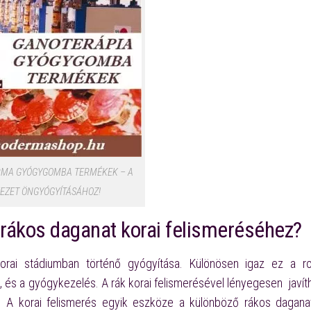
MA GYÓGYGOMBA TERMÉKEK – A
EZET ÖNGYÓGYÍTÁSÁHOZ!
k rákos daganat korai felismeréséhez?
rai stádiumban történő gyógyítása. Különösen igaz ez a ro
, és a gyógykezelés. A rák korai felismerésével lényegesen javíth
ye. A korai felismerés egyik eszköze a különböző rákos dagana