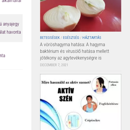
kalmával
mú anyajegy
lat havonta
BETEGSÉGEK
/
EGÉSZSÉG
/
HÁZTARTÁS
A vöröshagyma hatása: A hagyma
baktérium és vírusölő hatása mellett
nta
jótékony az agytevékenységre is
DECEMBER 7, 2021