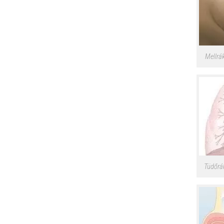
Mellrák
Tüdőrák