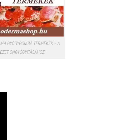
MA GYÓGYGOMBA TERMÉKEK – A
EZET ÖNGYÓGYÍTÁSÁHOZ!