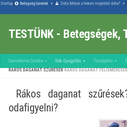
Startlap
Betegség tünetek
Diéta |Melyik a Nekem megfelelő diéta?
Skip to content
TESTÜNK - Betegségek, 
Ganoderma Gomba
Rák Gyógyítás
Testépítés
RÁKOS DAGANAT SZŰRÉSEK
RÁKOS DAGANAT FELISMERÉSÉR
Rákos daganat szűrések?
odafigyelni?