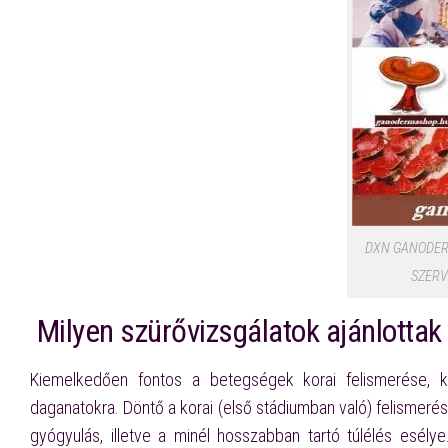
DXN GANODER
SZERV
Milyen szürővizsgálatok ajánlotta
Kiemelkedően fontos a betegségek korai felismerése, ko
daganatokra. Döntő a korai (első stádiumban való) felismerés
gyógyulás, illetve a minél hosszabban tartó túlélés esél