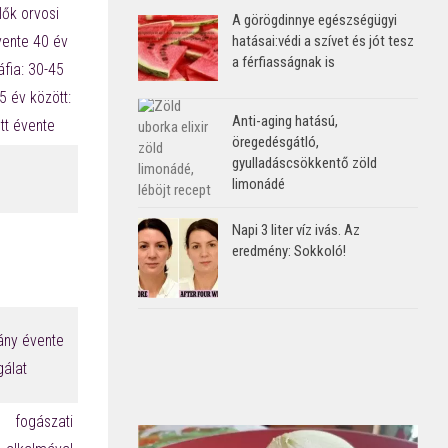
ők orvosi
A görögdinnye egészségügyi
hatásai:védi a szívet és jót tesz
vente 40 év
a férfiasságnak is
ia:
30-45
 év között:
Anti-aging hatású,
tt évente
öregedésgátló,
gyulladáscsökkentő zöld
limonádé
Napi 3 liter víz ivás. Az
eredmény: Sokkoló!
hány évente
álat
ogászati