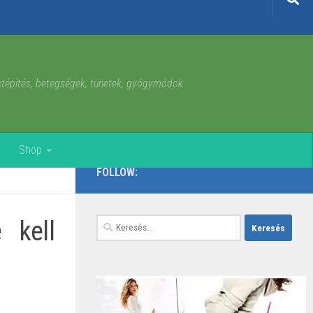
estépítés, betegségek, tünetek, gyógymódok
Shop
FOLLOW:
 kell
Keresés: