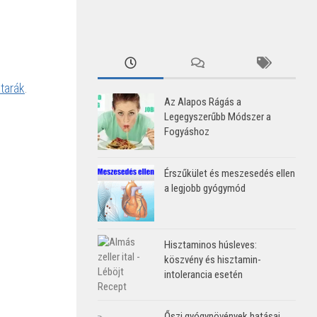
tarák
.
Az Alapos Rágás a
Legegyszerűbb Módszer a
Fogyáshoz
Érszűkület és meszesedés ellen
a legjobb gyógymód
Hisztaminos húsleves:
köszvény és hisztamin-
intolerancia esetén
Őszi gyógynövények hatásai