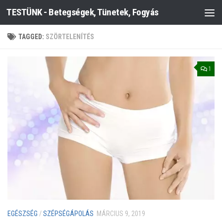
TESTÜNK - Betegségek, Tünetek, Fogyás
Skip to content
TAGGED:
SZÖRTELENÍTÉS
1
EGÉSZSÉG
/
SZÉPSÉGÁPOLÁS
MÁRCIUS 9, 2019