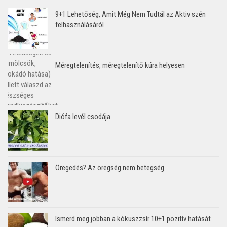
9+1 Lehetőség, Amit Még Nem Tudtál az Aktiv szén
felhasználásáról
Méregtelenítés, méregtelenítő kúra helyesen
Diófa levél csodája
Öregedés? Az öregség nem betegség
Ismerd meg jobban a kókuszzsír 10+1 pozitív hatását