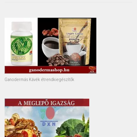
Ganodermás Kávék étrendkiegészítők