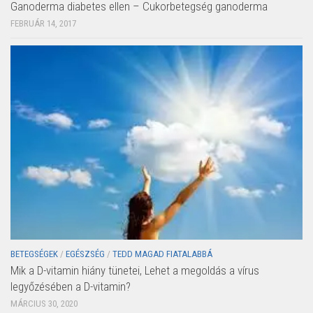
Ganoderma diabetes ellen – Cukorbetegség ganoderma
FEBRUÁR 14, 2017
BETEGSÉGEK
/
EGÉSZSÉG
/
TEDD MAGAD FIATALABBÁ
Mik a D-vitamin hiány tünetei, Lehet a megoldás a vírus
legyőzésében a D-vitamin?
MÁRCIUS 30, 2020