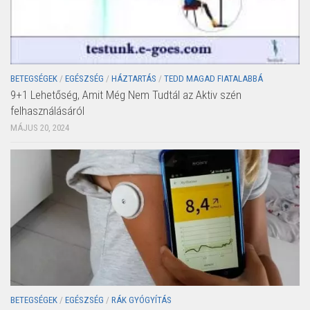
BETEGSÉGEK
/
EGÉSZSÉG
/
HÁZTARTÁS
/
TEDD MAGAD FIATALABBÁ
9+1 Lehetőség, Amit Még Nem Tudtál az Aktiv szén
felhasználásáról
MÁJUS 20, 2024
BETEGSÉGEK
/
EGÉSZSÉG
/
RÁK GYÓGYÍTÁS