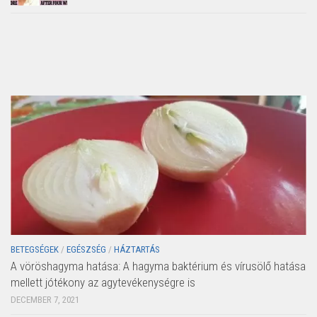
BETEGSÉGEK
/
EGÉSZSÉG
/
HÁZTARTÁS
A vöröshagyma hatása: A hagyma baktérium és vírusölő hatása
mellett jótékony az agytevékenységre is
DECEMBER 7, 2021