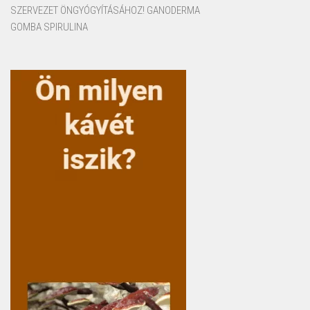
SZERVEZET ÖNGYÓGYÍTÁSÁHOZ! GANODERMA
GOMBA SPIRULINA