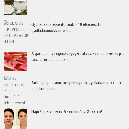
Gyulladáscsökkentő teák – 10 elképesztő
gyulladáscsökkentő tea
A görögdinnye egészségügyi hatásai:védi a szívet és jót
tesz a férfiasságnak is
Anti-aging hatású, öregedésgátló, gyulladáscsökkentő
zöld limonádé
Napi 3 liter víz ivás. Az eredmény: Sokkoló!