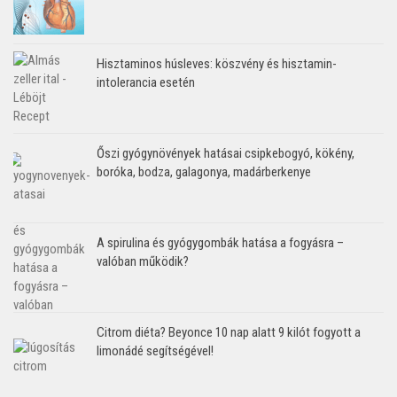
Hisztaminos húsleves: köszvény és hisztamin-
intolerancia esetén
Őszi gyógynövények hatásai csipkebogyó, kökény,
boróka, bodza, galagonya, madárberkenye
A spirulina és gyógygombák hatása a fogyásra –
valóban működik?
Citrom diéta? Beyonce 10 nap alatt 9 kilót fogyott a
limonádé segítségével!