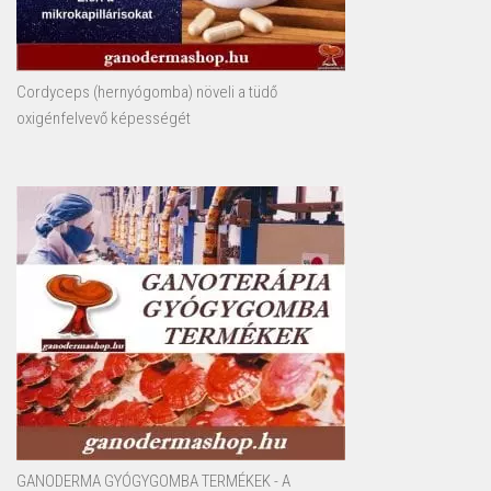
Cordyceps (hernyógomba) növeli a tüdő
oxigénfelvevő képességét
GANODERMA GYÓGYGOMBA TERMÉKEK - A