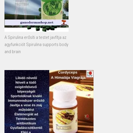
A Spirulina erősíti a testet javfítja az
agyfunkciót Spirulina supports body
and brain