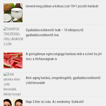
Ismerd meg jobban a kókuszzsír 10+1 pozitív hatását
Gyulladáscsökkentő teák – 10 elképesztő
gyulladáscsökkentő tea
A görögdinnye egészségügyi hatásai:védi a szívet és jót
tesz a férfiasságnak is
Anti-aging hatású, öregedésgátló, gyulladáscsökkentő
zöld limonádé
Napi 3 liter víz ivás. Az eredmény: Sokkoló!