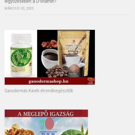
legyőzésében a D-vitamin?
MÁRCIUS 30, 2020
Ganodermás Kávék étrendkiegészítők