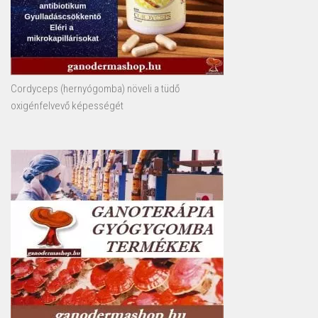
Cordyceps (hernyógomba) növeli a tüdő
oxigénfelvevő képességét