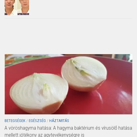
BETEGSÉGEK
/
EGÉSZSÉG
/
HÁZTARTÁS
A vöröshagyma hatása: A hagyma baktérium és vírusölő hatása
mellett jótékony az agytevékenységre is