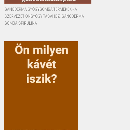
GANODERMA GYÓGYGOMBA TERMÉKEK - A
SZERVEZET ÖNGYÓGYÍTÁSÁHOZ! GANODERMA
GOMBA SPIRULINA