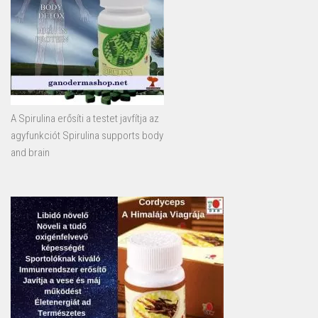
A Spirulina erősíti a testet javfítja az
agyfunkciót Spirulina supports body
and brain