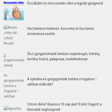
Érszűkület és meszesedés ellen a legjobb gyógymód
Hisztaminos húsleves: köszvény és hisztamin-
intolerancia esetén
Őszi gyógynövények hatásai csipkebogyó, kökény,
boróka, bodza, galagonya, madárberkenye
A spirulina és gyógygombák hatása a fogyásra –
valóban működik?
Citrom diéta? Beyonce 10 nap alatt 9 kilót fogyott a
limonádé segítségével!