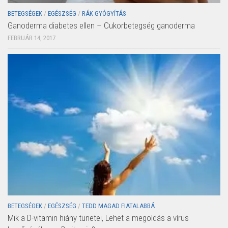
BETEGSÉGEK
/
EGÉSZSÉG
/
RÁK GYÓGYÍTÁS
Ganoderma diabetes ellen – Cukorbetegség ganoderma
FEBRUÁR 14, 2017
BETEGSÉGEK
/
EGÉSZSÉG
/
TEDD MAGAD FIATALABBÁ
Mik a D-vitamin hiány tünetei, Lehet a megoldás a vírus