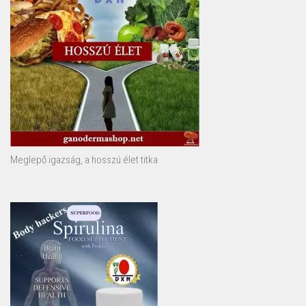
Meglepő igazság, a hosszú élet titka