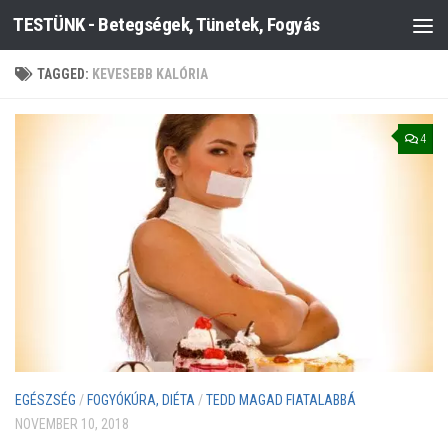
TESTÜNK - Betegségek, Tünetek, Fogyás
Skip to content
TAGGED:
KEVESEBB KALÓRIA
4
EGÉSZSÉG
/
FOGYÓKÚRA, DIÉTA
/
TEDD MAGAD FIATALABBÁ
NOVEMBER 10, 2018