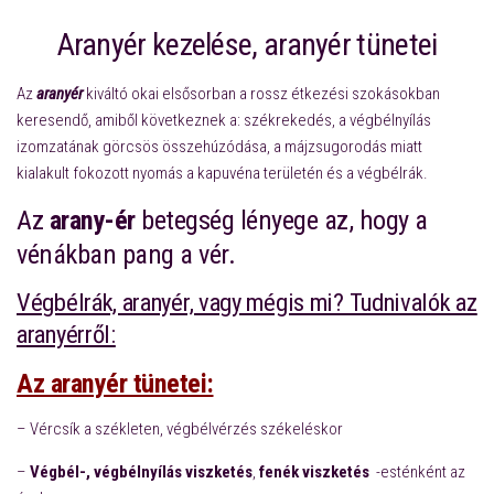
Aranyér kezelése, aranyér tünetei
Az
aranyér
kiváltó okai elsősorban a rossz étkezési szokásokban
keresendő, amiből következnek a: székrekedés, a végbélnyílás
izomzatának görcsös összehúzódása, a májzsugorodás miatt
kialakult fokozott nyomás a kapuvéna területén és a végbélrák.
Az
arany-ér
betegség lényege az, hogy a
vénákban pang a vér.
Végbélrák, aranyér, vagy mégis mi? Tudnivalók az
aranyérről:
Az aranyér tünetei:
– Vércsík a székleten, végbélvérzés székeléskor
–
Végbél-, végbélnyílás viszketés
,
fenék viszketés
-esténként az