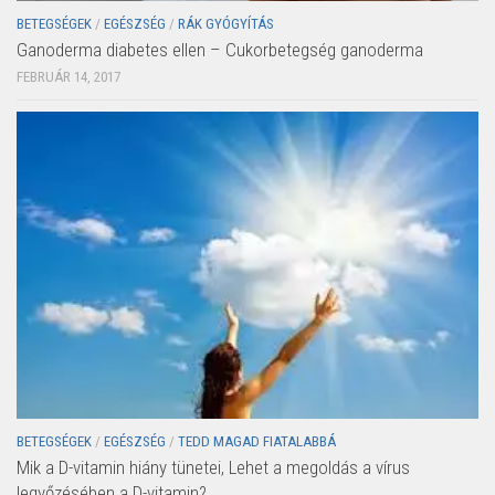
BETEGSÉGEK
/
EGÉSZSÉG
/
RÁK GYÓGYÍTÁS
Ganoderma diabetes ellen – Cukorbetegség ganoderma
FEBRUÁR 14, 2017
BETEGSÉGEK
/
EGÉSZSÉG
/
TEDD MAGAD FIATALABBÁ
Mik a D-vitamin hiány tünetei, Lehet a megoldás a vírus
legyőzésében a D-vitamin?