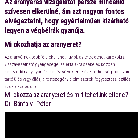
Az aranyeres vizsgálatot persze mindenki
szívesen elkerülné, ám azt nagyon fontos
elvégeztetni, hogy egyértelműen kizárható
legyen a végbélrák gyanúja.
Mi okozhatja az aranyeret?
Az aranyérnek többféle oka lehet, így pl. az erek genetikai okokra
visszavezethető gyengesége, az érfalakra székelés közben
nehezedő nagy nyomás, nehéz súlyok emelése, terhesség, hosszan
tartó ülés vagy állás, a rostszegény élelmiszerek fogyasztása, szülés,
székrekedés stb.
Mi okozza az aranyeret és mit tehetünk ellene?
Dr. Bánfalvi Péter