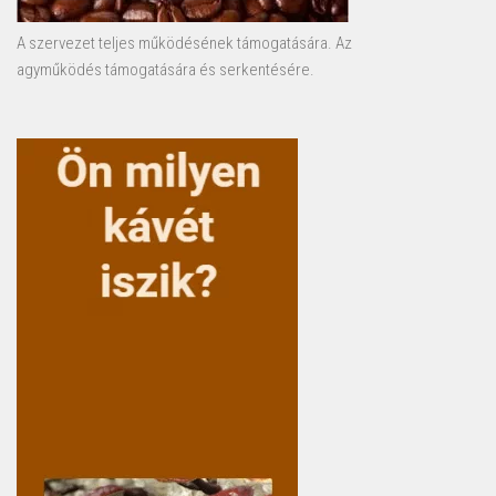
A szervezet teljes működésének támogatására. Az
agyműködés támogatására és serkentésére.