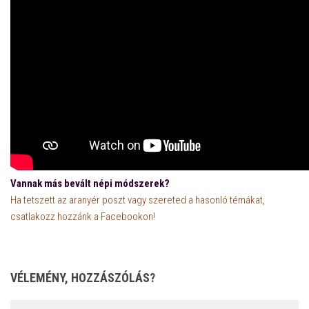
Vannak más bevált népi módszerek?
Ha tetszett az aranyér poszt vagy szereted a hasonló témákat,
csatlakozz hozzánk a Facebookon!
VÉLEMÉNY, HOZZÁSZÓLÁS?