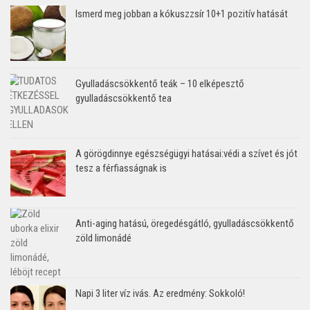
Ismerd meg jobban a kókuszzsír 10+1 pozitív hatását
Gyulladáscsökkentő teák – 10 elképesztő
gyulladáscsökkentő tea
A görögdinnye egészségügyi hatásai:védi a szívet és jót
tesz a férfiasságnak is
Anti-aging hatású, öregedésgátló, gyulladáscsökkentő
zöld limonádé
Napi 3 liter víz ivás. Az eredmény: Sokkoló!