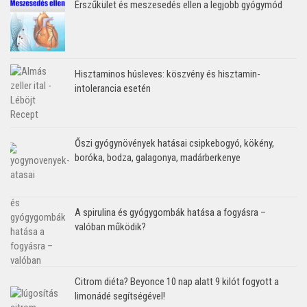
Érszűkület és meszesedés ellen a legjobb gyógymód
Hisztaminos húsleves: köszvény és hisztamin-
intolerancia esetén
Őszi gyógynövények hatásai csipkebogyó, kökény,
boróka, bodza, galagonya, madárberkenye
A spirulina és gyógygombák hatása a fogyásra –
valóban működik?
Citrom diéta? Beyonce 10 nap alatt 9 kilót fogyott a
limonádé segítségével!