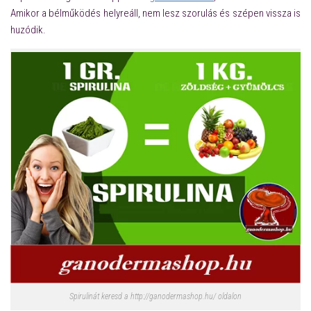
Amikor a bélműködés helyreáll, nem lesz szorulás és szépen vissza is
huzódik.
Spirulinát keresd a http://ganodermashop.hu/ oldalon