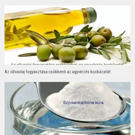
Az olívaolaj fogyasztása csökkenti az agyvérzés kockázatát