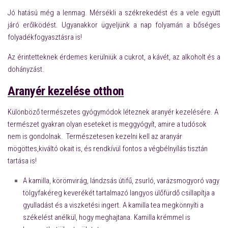
Jó hatású még a lenmag. Mérsékli a székrekedést és a vele együtt
járó erőlködést. Ugyanakkor ügyeljünk a nap folyamán a bőséges
folyadékfogyasztásra is!
Az érintetteknek érdemes kerülniük a cukrot, a kávét, az alkoholt és a
dohányzást.
Aranyér kezelése otthon
Különböző természetes gyógymódok léteznek aranyér kezelésére.
A
természet
gyakran olyan eseteket is meggyógyít, amire a tudósok
nem is gondolnak. Természetesen kezelni kell az aranyár
mögöttes,kiváltó okait is, és r
endkívül fontos a végbélnyílás tisztán
tartása is!
A kamilla, körömvirág, lándzsás útifű, zsurló, varázsmogyoró vagy
tölgyfakéreg keverékét tartalmazó langyos ülőfürdő csillapítja a
gyulladást és a viszketési ingert. A kamilla tea megkönnyíti a
székelést anélkül, hogy meghajtana. Kamilla krémmel is