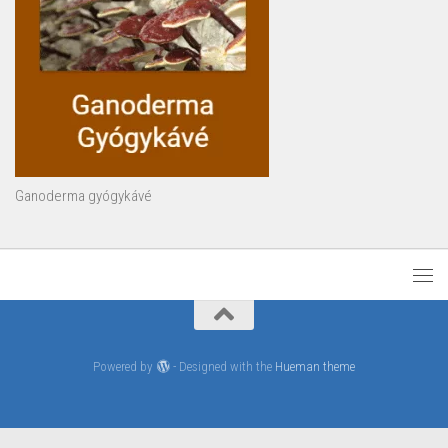
Ganoderma gyógykávé
Powered by
- Designed with the
Hueman theme