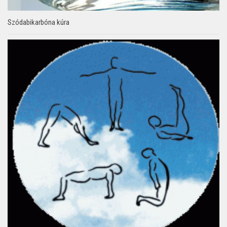
Szódabikarbóna kúra