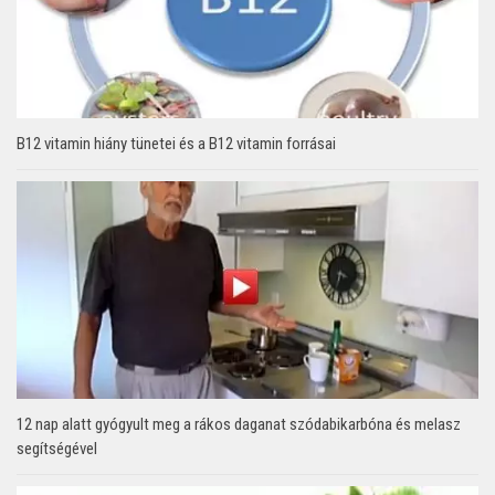
B12 vitamin hiány tünetei és a B12 vitamin forrásai
12 nap alatt gyógyult meg a rákos daganat szódabikarbóna és melasz
segítségével