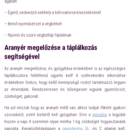
ágyban
– Égető, nedvedző sebhely a bélcsatorna kivezetésénél
– Belső nyomásérzet a végbélnél
– Nyomó és szúró végbéltáji fájdalmak
Aranyér megelőzése a táplálkozás
segítségével
Az aranyér megelőzése, és gyógyítása érdekében is az egészséges
táplálkozásra feltétlenül ügyelni kell! A székrekedés elkerülése
érdekében fontos, hogy kellő mennyiségű rostot tartalmazzó legyen
az étrendünk. Rendszeresen és bőségesen együnk gyümölcsöt,
zöldséget, gabonát.
Ha azt nézzük hogy az aranyér mitől van, akkor tudjuk főként gyakori
szorulástól, ezért belülről kell gyógyítani. Erre a
spirulina
a legjobb
hiszen a napi 4 szemmel olyan mintha 1 kg zöldséget fogyasztanánk
naponta. Kiegészítésképpen a
ganoderma GL
, és C vitamin kell.