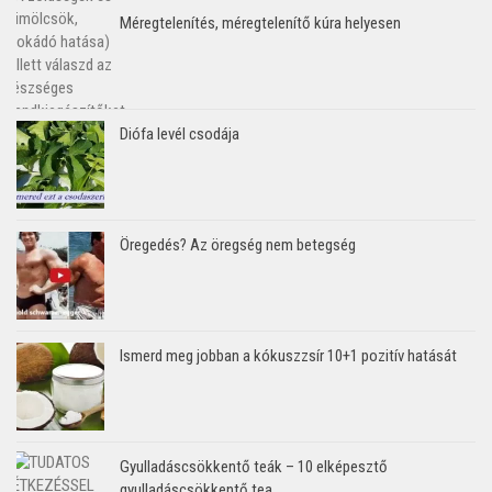
Méregtelenítés, méregtelenítő kúra helyesen
Diófa levél csodája
Öregedés? Az öregség nem betegség
Ismerd meg jobban a kókuszzsír 10+1 pozitív hatását
Gyulladáscsökkentő teák – 10 elképesztő
gyulladáscsökkentő tea