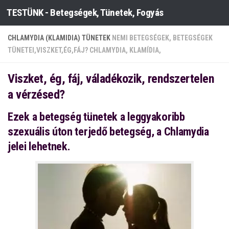
TESTÜNK - Betegségek, Tünetek, Fogyás
Skip to content
CHLAMYDIA (KLAMIDIA) TÜNETEK
NEMI BETEGSÉGEK, BETEGSÉGEK
TÜNETEI,VISZKET,ÉG,FÁJ? CHLAMYDIA, KLAMÍDIA,
Viszket, ég, fáj, váladékozik, rendszertelen
a vérzésed?
Ezek a betegség tünetek a leggyakoribb
szexuális úton terjedő betegség, a Chlamydia
jelei lehetnek.