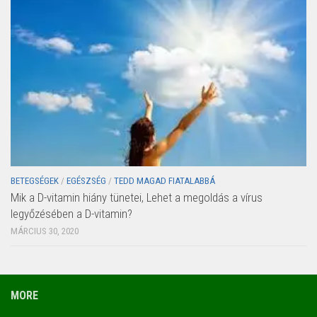
BETEGSÉGEK
/
EGÉSZSÉG
/
TEDD MAGAD FIATALABBÁ
Mik a D-vitamin hiány tünetei, Lehet a megoldás a vírus
legyőzésében a D-vitamin?
MÁRCIUS 30, 2020
MORE