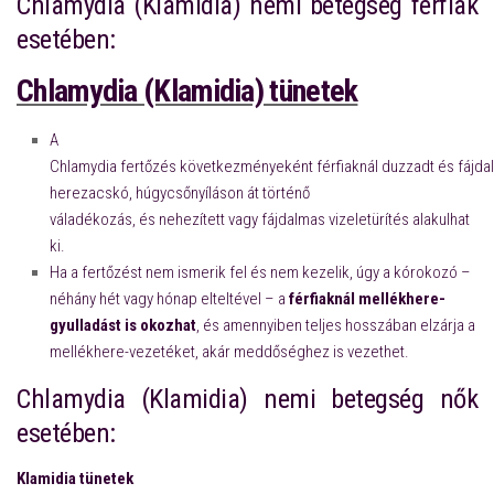
Chlamydia (Klamidia) nemi betegség férfiak
esetében:
Chlamydia (Klamidia) tünetek
A
Chlamydia fertőzés következményeként férfiaknál duzzadt és fájda
herezacskó, húgycsőnyíláson át történő
váladékozás, és nehezített vagy fájdalmas vizeletürítés alakulhat
ki.
Ha a fertőzést nem ismerik fel és nem kezelik, úgy a kórokozó –
néhány hét vagy hónap elteltével – a
férfiaknál mellékhere-
gyulladást is okozhat
, és amennyiben teljes hosszában elzárja a
mellékhere-vezetéket, akár meddőséghez is vezethet.
Chlamydia (Klamidia) nemi betegség nők
esetében:
Klamidia tünetek