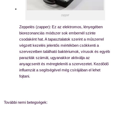
zapper
Zeppelés (zapper): Ez az elektromos, lényegében
biorezonanciás módszer sok embernél szinte
csodaként hat. A tapasztalatok szerint a műszerrel
végzett kezelés jelentős mértékben csökkenti a
szervezetben található baktériumok, vírusok és egyéb
paraziták számát, ugyanakkor aktiválja az
anyagcserét és méregteleníti a szervezetet. Kezdődő
influenzát a segítségével még csírájában el lehet
fojtani.
Nemi betegségek, betegségek tünetei, Chlamydia,
klamídia,Viszket,ég,fáj,klamidia
További nemi betegségek: