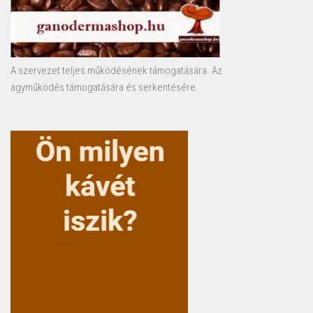
A szervezet teljes működésének támogatására. Az
agyműködés támogatására és serkentésére.