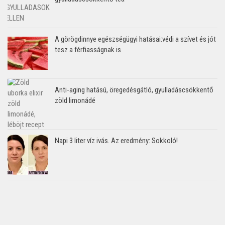
A görögdinnye egészségügyi hatásai:védi a szívet és jót
tesz a férfiasságnak is
Anti-aging hatású, öregedésgátló, gyulladáscsökkentő
zöld limonádé
Napi 3 liter víz ivás. Az eredmény: Sokkoló!