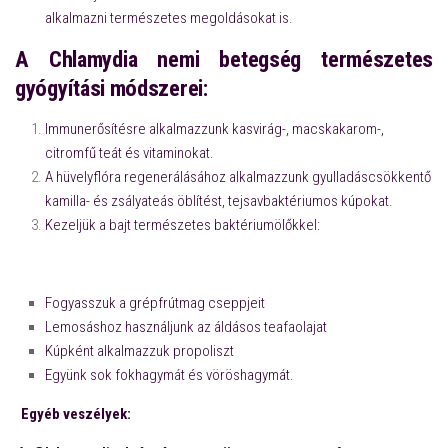
alkalmazni természetes megoldásokat is.
A Chlamydia nemi betegség természetes
gyógyítási módszerei:
Immunerősítésre alkalmazzunk kasvirág-, macskakarom-,
citromfű teát és vitaminokat.
A hüvelyflóra regenerálásához alkalmazzunk gyulladáscsökkentő
kamilla- és zsályateás öblítést, tejsavbaktériumos kúpokat.
Kezeljük a bajt természetes baktériumölőkkel:
Fogyasszuk a grépfrútmag cseppjeit
Lemosáshoz használjunk az áldásos teafaolajat
Kúpként alkalmazzuk propoliszt
Együnk sok fokhagymát és vöröshagymát.
Egyéb veszélyek: