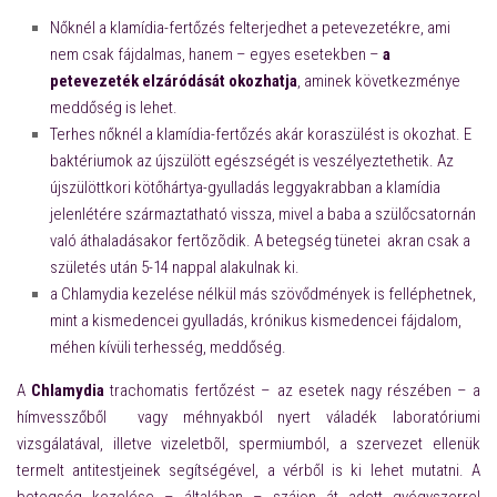
Nőknél
a klamídia-
fertőzés
felterjedhet a petevezetékre, ami
nem
csak fájdalmas, hanem – egyes esetekben –
a
petevezeték elzáródását okozhatja
, aminek következménye
meddőség
is lehet.
Terhes
nőknél
a klamídia-
fertőzés
akár koraszülést is
okozhat
. E
baktériumok
az
újszülött egészségét is veszélyeztethetik. Az
újszülöttkori kötőhártya-gyulladás leggyakrabban a klamídia
jelenlétére származtatható vissza, mivel a baba a szülőcsatornán
való áthaladásakor fertõzõdik. A
betegség
tünetei akran csak a
születés után 5-14 nappal alakulnak ki.
a Chlamydia kezelése nélkül más szövődmények is felléphetne
k,
mint a
kismedencei gyulladás, krónikus kismedencei fájdalom,
méhen kívüli terhesség,
meddőség
.
A
Chlamydia
trachomatis fertőzést – az esetek nagy részében – a
hímvesszőből vagy méhnyakból nyert váladék laboratóriumi
vizsgálatával, illetve vizeletbõl, spermiumból, a szervezet ellenük
termelt antitestjeinek segítségével, a vérből
is ki lehet mutatni. A