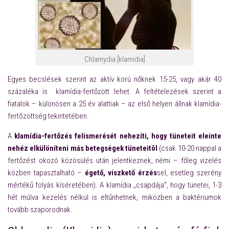
Chlamydia [klamidia]
Egyes becslések szerint az aktív korú nőknek 15-25, vagy akár 40
százaléka is klamídia-fertőzött lehet. A feltételezések szerint a
fiatalok – különösen a 25 év alattiak – az első helyen állnak klamídia-
fertõzöttség tekintetében.
A
klamídia-fertőzés felismerését nehezíti, hogy tüneteit eleinte
nehéz
elkülöníteni más betegségek tüneteitõl
(csak 10-20 nappal a
fertőzést okozó közösülés után jelentkeznek, némi – főleg vizelés
közben tapasztalható –
égető, viszkető érzés
sel, esetleg szerény
mértékű folyás kíséretében). A klamídia „csapdája”, hogy tünetei, 1-3
hét múlva kezelés nélkül is eltűnhetnek, miközben a baktériumok
tovább szaporodnak.