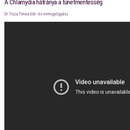
A Chlamydia hátránya a tünetmentesség
Dr Tisza Timea bőr- és nemigyógyász