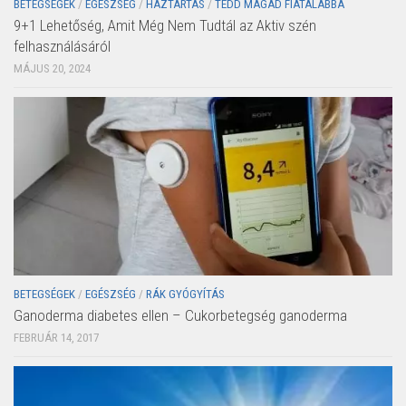
BETEGSÉGEK
/
EGÉSZSÉG
/
HÁZTARTÁS
/
TEDD MAGAD FIATALABBÁ
9+1 Lehetőség, Amit Még Nem Tudtál az Aktiv szén
felhasználásáról
MÁJUS 20, 2024
BETEGSÉGEK
/
EGÉSZSÉG
/
RÁK GYÓGYÍTÁS
Ganoderma diabetes ellen – Cukorbetegség ganoderma
FEBRUÁR 14, 2017