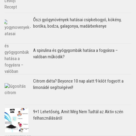
Őszi gyógynövények hatásai csipkebogyó, kökény,
boróka, bodza, galagonya, madárberkenye
A spirulina és gyógygombák hatása a fogyásra –
valóban működik?
Citrom diéta? Beyonce 10 nap alatt 9 kilót fogyott a
limonádé segítségével!
9+1 Lehetőség, Amit Még Nem Tudtál az Aktiv szén
felhasználásáról