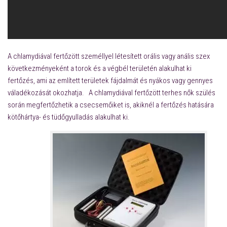
A chlamydiával fertőzött személlyel létesített orális vagy anális szex
következményeként a torok és a végbél területén alakulhat ki
fertőzés, ami az említett területek fájdalmát és nyákos vagy gennyes
váladékozását okozhatja.
A chlamydiával fertőzött terhes nők szülés
során megfertőzhetik a csecsemőiket is, akiknél a fertőzés hatására
kötőhártya- és tüdőgyulladás alakulhat ki.