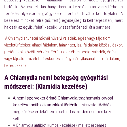
betegség kezelése – általában – szájon át adott gyógyszerrel
történik.
Az esetek kis hányadánál a kezelés után visszatérhet a
fertőzés, ilyenkor a gyógyszeres terápiát tovább kel folytatni. A
kezelést mindkét félre (nő, férfi) egyidejűleg ki kell terjeszteni, mert
ha csak az egyik „felet” kezelik, „visszafertőzheti” őt a partnere.
A Chlamydia tünetei nőknél hüvelyi váladék, égés vagy fájdalom
vizeletürítéskor, alhasi fájdalom, hányinger, láz, fájdalom közösüléskor,
periódusok közötti vérzés. Férfiak esetében pedig: váladék, égés
vagy fájdalom vizeletürítéskor és a húgycső nyílásánál, herefájdalom,
hereduzzanat.
A Chlamydia nemi betegség gyógyítási
módszerei:
(Klamidia kezelése)
A nemi szerveket érintő C
hlamydia trachomatis orvosi
kezelése antibiotikumokkal történik,
a visszafertőződés
megelőzése érdekében a partnert is minden esetben kezelni
kell.
A Chlamydia antibiotikumos kezelések mellett érdemes