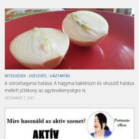
BETEGSÉGEK
/
EGÉSZSÉG
/
HÁZTARTÁS
A vöröshagyma hatása: A hagyma baktérium és vírusölő hatása
mellett jótékony az agytevékenységre is
DECEMBER 7, 2021