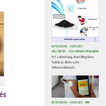
BETEGSÉGEK
/
EGÉSZSÉG
/
HÁZTARTÁS
/
TEDD MAGAD FIATALABBÁ
9+1 Lehetőség, Amit Még Nem
Tudtál az Aktiv szén
felhasználásáról
 és
BETEGSÉGEK
/
EGÉSZSÉG
/
RÁK