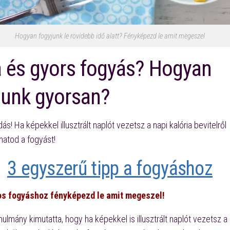
Hogyan fogyjunk le rövidebb idő alatt? Fényképezd le amit megeszel
a és gyors fogyás? Hogyan
junk gyorsan?
ás! Ha képekkel illusztrált naplót vezetsz a napi kalória bevitelről
atod a fogyást!
3 egyszerű tipp a fogyáshoz
tos fogyáshoz fényképezd le amit megeszel!
anulmány kimutatta, hogy ha képekkel is illusztrált naplót vezetsz a