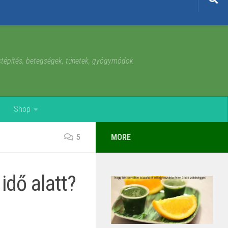
estépítés, betegségek, tünetek, gyógymódok
Shop
5
MORE
idő alatt?