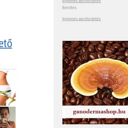
Ingyenes apróhirdetés
Betöltés
Ingyenes apróhirdetés
ető