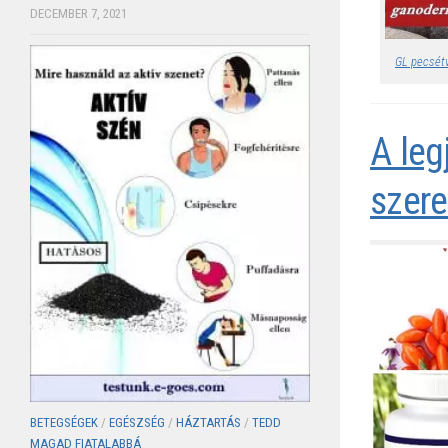
DECEMBER 7, 2021
GL pecsét
A leg
szer
BETEGSÉGEK
/
EGÉSZSÉG
/
HÁZTARTÁS
/
TEDD
MAGAD FIATALABBÁ