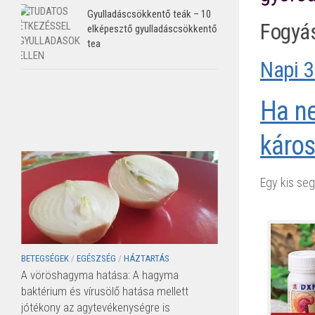
Gyulladáscsökkentő teák – 10
Fogyás
elképesztő gyulladáscsökkentő
tea
Napi 3
Ha ne
káros
Egy kis segí
BETEGSÉGEK
/
EGÉSZSÉG
/
HÁZTARTÁS
A vöröshagyma hatása: A hagyma
baktérium és vírusölő hatása mellett
jótékony az agytevékenységre is