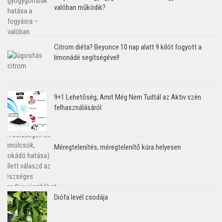
valóban működik?
Citrom diéta? Beyonce 10 nap alatt 9 kilót fogyott a
limonádé segítségével!
9+1 Lehetőség, Amit Még Nem Tudtál az Aktiv szén
felhasználásáról
Méregtelenítés, méregtelenítő kúra helyesen
Diófa levél csodája