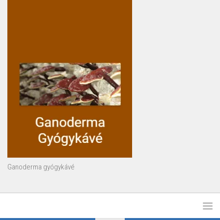
Ganoderma gyógykávé