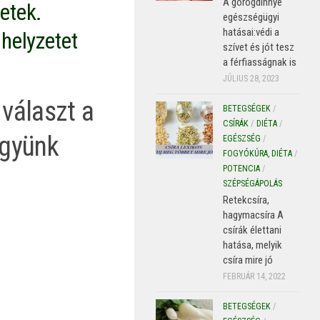
A görögdinnye
etek.
egészségügyi
hatásai:védi a
helyzetet
szívet és jót tesz
a férfiasságnak is
JÚLIUS 28, 2023
 választ a
BETEGSÉGEK
/
CSÍRÁK
/
DIÉTA
/
együnk
EGÉSZSÉG
/
FOGYÓKÚRA, DIÉTA
/
POTENCIA
/
SZÉPSÉGÁPOLÁS
Retekcsíra,
hagymacsíra A
csírák élettani
hatása, melyik
csíra mire jó
FEBRUÁR 14, 2022
BETEGSÉGEK
/