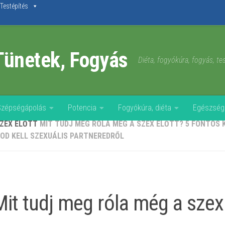
Testépítés
Tünetek, Fogyás
Diéta, fogyókúra, fogyás, t
Szépségápolás
Potencia
Fogyókúra, diéta
Egészség
SZEX ELŐTT
MIT TUDJ MEG RÓLA MÉG A SZEX ELŐTT? 5 FONTOS 
OD KELL SZEXUÁLIS PARTNEREDRŐL
Mit tudj meg róla még a szex 