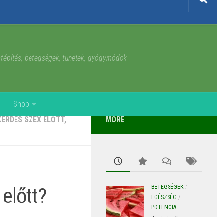
estépítés, betegségek, tünetek, gyógymódok
Shop
KÉRDÉS SZEX ELŐTT,
MORE
előtt?
BETEGSÉGEK
/
EGÉSZSÉG
/
POTENCIA