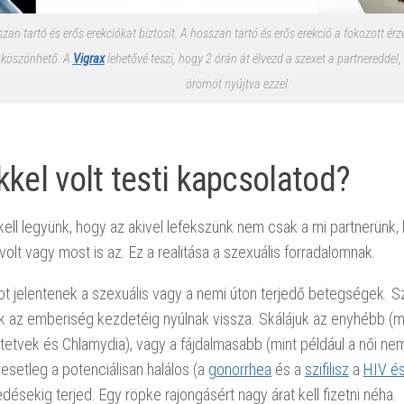
zan tartó és erős erekciókat biztosít. A hosszan tartó és erős erekció a fokozott ér
 köszönhető. A
Vigrax
lehetővé teszi, hogy 2 órán át élvezd a szexet a partnereddel,
örömöt nyújtva ezzel.
kkel volt testi kapcsolatod?
ell legyünk, hogy az akivel lefekszünk nem csak a mi partnerünk,
 volt vagy most is az. Ez a realitása a szexuális forradalomnak.
 jelentenek a szexuális vagy a nemi úton terjedő betegségek. Sz
az emberiség kezdetéig nyúlnak vissza. Skálájuk az enyhébb (min
etvek és Chlamydia), vagy a fájdalmasabb (mint például a női ne
esetleg a potenciálisan halálos (a
gonorrhea
és a
szifilisz
a
HIV é
sekig terjed. Egy röpke rajongásért nagy árat kell fizetni néha.