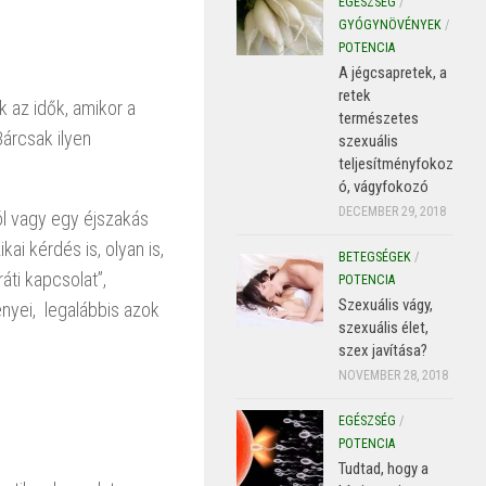
EGÉSZSÉG
/
GYÓGYNÖVÉNYEK
/
POTENCIA
A jégcsapretek, a
retek
k az idők, amikor a
természetes
Bárcsak ilyen
szexuális
teljesítményfokoz
ó, vágyfokozó
DECEMBER 29, 2018
ól vagy egy éjszakás
ai kérdés is, olyan is,
BETEGSÉGEK
/
áti kapcsolat”,
POTENCIA
Szexuális vágy,
ényei, legalábbis azok
szexuális élet,
szex javítása?
NOVEMBER 28, 2018
EGÉSZSÉG
/
POTENCIA
Tudtad, hogy a