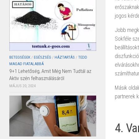
erőszaknak 
jogos kérd
Jobb megkér
Sokféle sze
beállítások
diszfunkció
BETEGSÉGEK
/
EGÉSZSÉG
/
HÁZTARTÁS
/
TEDD
MAGAD FIATALABBÁ
elvárásokho
9+1 Lehetőség, Amit Még Nem Tudtál az
számíthatu
Aktiv szén felhasználásáról
MÁJUS 20, 2024
Másik oldal
partnerek kö
4. Va