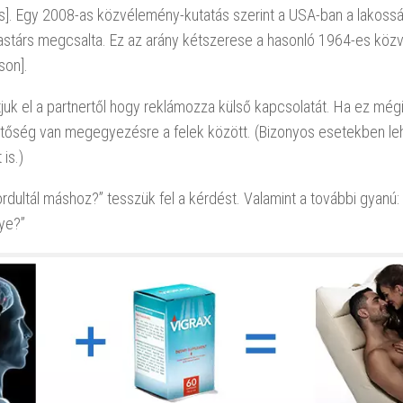
ss]. Egy 2008-as közvélemény-kutatás szerint a USA-ban a lakosság
astárs megcsalta. Ez az arány kétszerese a hasonló 1964-es kö
son].
uk el a partnertől hogy reklámozza külső kapcsolatát. Ha ez még
etőség van megegyezésre a felek között. (Bizonyos esetekben le
is.)
ordultál máshoz?” tesszük fel a kérdést. Valamint a további gyanú:
ye?”