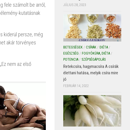
 fele számolt be arról,
JÚLIUS 28, 2023
zvélemény-kutatásnak
is kiderül persze, még
het akár törvényes
BETEGSÉGEK
/
CSÍRÁK
/
DIÉTA
/
EGÉSZSÉG
/
FOGYÓKÚRA, DIÉTA
/
POTENCIA
/
SZÉPSÉGÁPOLÁS
 „Ez nem az első
Retekcsíra, hagymacsíra A csírák
élettani hatása, melyik csíra mire
jó
FEBRUÁR 14, 2022