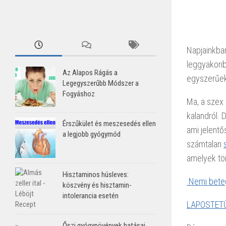
Napjainkban
leggyakorib
Az Alapos Rágás a
egyszerűek
Legegyszerűbb Módszer a
Fogyáshoz
Ma, a szex 
kalandról. 
Érszűkület és meszesedés ellen
ami jelentő
a legjobb gyógymód
számtalan
amelyek tö
Hisztaminos húsleves:
Nemi beteg
köszvény és hisztamin-
intolerancia esetén
LAPOSTET
Őszi gyógynövények hatásai