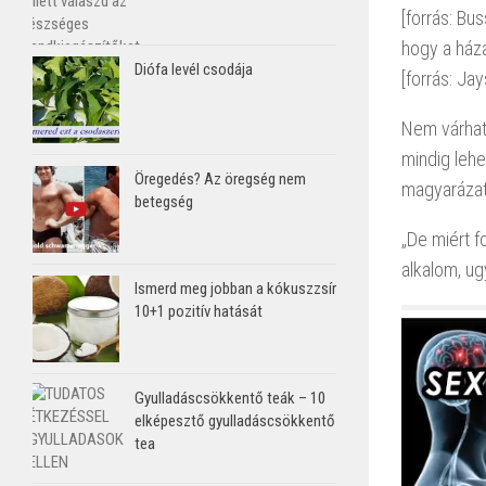
[forrás: Bu
hogy a ház
Diófa levél csodája
[forrás: Jay
Nem várhatj
mindig leh
Öregedés? Az öregség nem
magyarázat 
betegség
„De miért f
alkalom, ug
Ismerd meg jobban a kókuszzsír
10+1 pozitív hatását
Gyulladáscsökkentő teák – 10
elképesztő gyulladáscsökkentő
tea