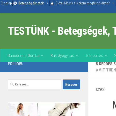
Startlap
Betegség tünetek
Diéta |Melyik a Nekem megfelelő diéta?
Skip to content
TESTÜNK - Betegségek, 
Ganoderma Gomba
Rák Gyógyítás
Testépítés
FOLLOW:
5 KÉRDÉS 
AMIT TUDN
Keresés:
szex