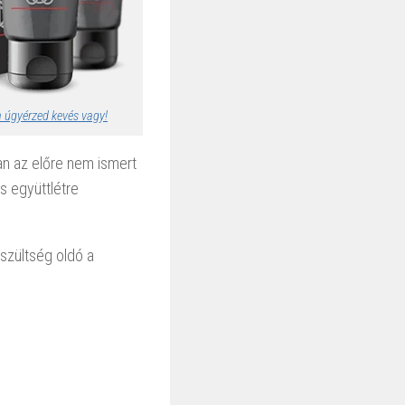
a úgyérzed kevés vagy!
ran az előre nem ismert
s együttlétre
eszültség oldó a