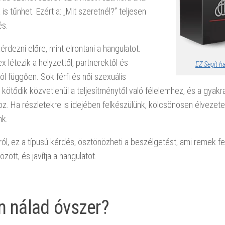
is tűnhet. Ezért a: „Mit szeretnél?” teljesen
és.
dezni előre, mint elrontani a hangulatot.
x létezik a helyzettől, partnerektől és
EZ Segít h
tól függően. Sok férfi és női szexuális
 kötődik közvetlenül a teljesítménytől való félelemhez, és a gyak
z. Ha részletekre is idejében felkészülünk, kölcsönösen élvezete
nk.
ról, ez a típusú kérdés, ösztönözheti a beszélgetést, ami remek f
zött, és javítja a hangulatot.
n nálad óvszer?