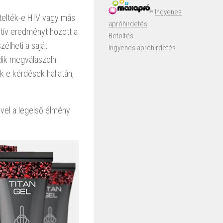
Ingyenes
ztelték-e HIV vagy más
apróhirdetés
itív eredményt hozott a
Betöltés
élheti a saját
Ingyenes apróhirdetés
odik megválaszolni
 e kérdések hallatán,
ivel a legelső élmény