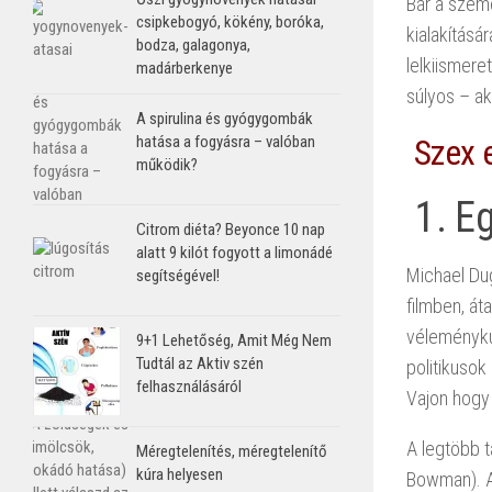
Bár a szem
csipkebogyó, kökény, boróka,
kialakításá
bodza, galagonya,
lelkiismere
madárberkenye
súlyos – ak
A spirulina és gyógygombák
hatása a fogyásra – valóban
Szex e
működik?
1. Eg
Citrom diéta? Beyonce 10 nap
alatt 9 kilót fogyott a limonádé
Michael Du
segítségével!
filmben, át
véleménykut
9+1 Lehetőség, Amit Még Nem
Tudtál az Aktiv szén
politikusok
felhasználásáról
Vajon hogy 
A legtöbb t
Méregtelenítés, méregtelenítő
kúra helyesen
Bowman). A