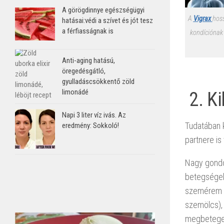
A görögdinnye egészségügyi
A
Vigrax
hoss
hatásai:védi a szívet és jót tesz
a férfiasságnak is
kondíciónak
Anti-aging hatású,
öregedésgátló,
gyulladáscsökkentő zöld
limonádé
2. Ki
Napi 3 liter víz ivás. Az
Tudatában k
eredmény: Sokkoló!
partnere is
Nagy gondot
betegségek 
szemérem t
szemölcs), 
megbetegedé