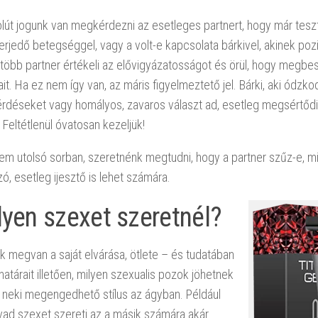
olút jogunk van megkérdezni az esetleges partnert, hogy már tes
erjedő betegséggel, vagy a volt-e kapcsolata bárkivel, akinek poz
gtöbb partner értékeli az elővigyázatosságot és örül, hogy megbesz
ait. Ha ez nem így van, az máris figyelmeztető jel. Bárki, aki ódzk
érdéseket vagy homályos, zavaros választ ad, esetleg megsértődik
 Feltétlenül óvatosan kezeljük!
em utolsó sorban, szeretnénk megtudni, hogy a partner szűz-e, m
, esetleg ijesztő is lehet számára.
lyen szexet szeretnél?
 megvan a saját elvárása, ötlete – és tudatában
 határait illetően, milyen szexualis pozok jöhetnek
 neki megengedhető stílus az ágyban. Például
 vad szexet szereti az a másik számára akár