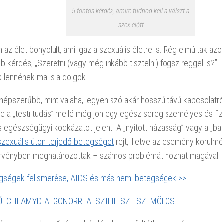
5 fontos kérdés, amire tudnod kell a válszt a
szex előtt
 az élet bonyolult, ami igaz a szexuális életre is. Rég elmúltak azo
b kérdés, „Szeretni (vagy még inkább tisztelni) fogsz reggel is?” 
 lennének ma is a dolgok.
népszerűbb, mint valaha, legyen szó akár hosszú távú kapcsolatr
De a „testi tudás” mellé még jön egy egész sereg személyes és fizik
s egészségügyi kockázatot jelent. A „nyitott házasság” vagy a „bar
szexuális úton terjedő betegséget
rejt, illetve az esemény körülm
rvényben meghatározottak – számos problémát hozhat magával.
ségek felismerése, AIDS és más nemi betegségek >>
Ű
CHLAMYDIA
GONORREA
SZIFILISZ
SZEMÖLCS