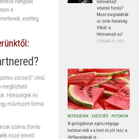
ntikus hangulat
hímivarsejt
vitamin forrás?
. nem A
Most megtalálták
emetlenek, esetleg
az örök fiatalság
titkát: a
hímivarsejt az!
rünktől:
FEBRUÁR 23, 2016
artnered?
gzetes vonzerő” című
bb megbízható
nok. Hírességek és
 egy művészeti forma.
BETEGSÉGEK
/
EGÉSZSÉG
/
POTENCIA
A görögdinnye egészségügyi
rsak száma.(forrás:
hatásai:védi a szívet és jót tesz a
alék közé tehető
férfiasságnak is