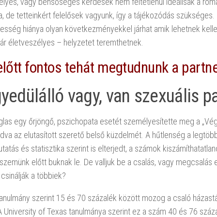
élyes, vagy bensőséges kérdések nem feltétlenül ideálisak a roma
ra, de tetteinkért felelősek vagyunk, így a tájékozódás szükséges
tesség hiánya olyan következményekkel járhat amik lehetnek kell
ár életveszélyes – helyzetet teremthetnek.
lőtt fontos tehát megtudnunk a partne
yedülálló vagy, van szexuális p
glas egy őrjöngő, pszichopata esetét személyesítette meg a „Vé
adva az elutasított szerető belső küzdelmét. A hűtlenség a legtö
atás és statisztika szerint is elterjedt, a számok kiszámíthatatla
 szemünk előtt buknak le. De valljuk be a csalás, vagy megcsalás
csinálják a többiek?
anulmány szerint 15 és 70 százalék között mozog a csaló házastá
 University of Texas tanulmánya szerint ez a szám 40 és 76 száz