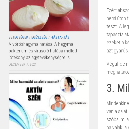
Ezért absz
nemi úton t
teszt. A le
tapasztalat
BETEGSÉGEK
/
EGÉSZSÉG
/
HÁZTARTÁS
ezeket a k
A vöröshagyma hatása: A hagyma
azt gyanús.
baktérium és vírusölő hatása mellett
jótékony az agytevékenységre is
Végül, de n
DECEMBER 7, 2021
meghatározó
3.
Mi
Mindenkinek
van a saját
szóba, mi a
ha valaki a