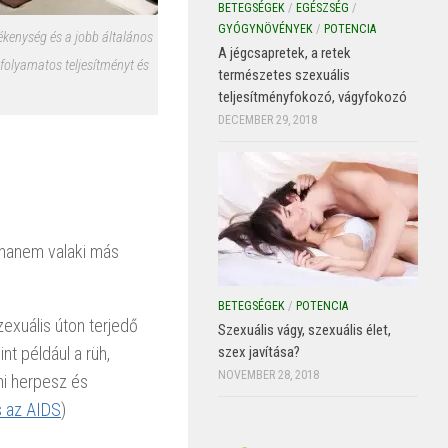
BETEGSÉGEK
/
EGÉSZSÉG
/
GYÓGYNÖVÉNYEK
/
POTENCIA
zékenység és a jobb általános
A jégcsapretek, a retek
 folyamatos teljesítményt és
természetes szexuális
teljesítményfokozó, vágyfokozó
DECEMBER 29, 2018
 hanem valaki más
BETEGSÉGEK
/
POTENCIA
exuális úton terjedő
Szexuális vágy, szexuális élet,
szex javítása?
t például a rüh,
NOVEMBER 28, 2018
mi herpesz és
s az AIDS
)