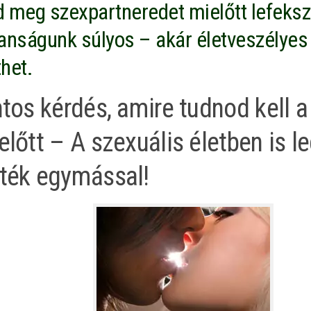
 meg szexpartneredet mielőtt lefeksz
anságunk súlyos – akár életveszélyes 
het.
tos kérdés, amire tudnod kell a
előtt – A szexuális életben is l
ték egymással!