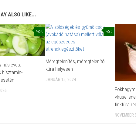
AY ALSO LIKE...
0
5
Méregtelenítés, méregtelenítő
 húsleves:
kúra helyesen
 hisztamin-
a esetén
JANUÁR 15, 2024
Fokhagyma
2026
vírusellen
tinktúra re
NOVEMBER 9