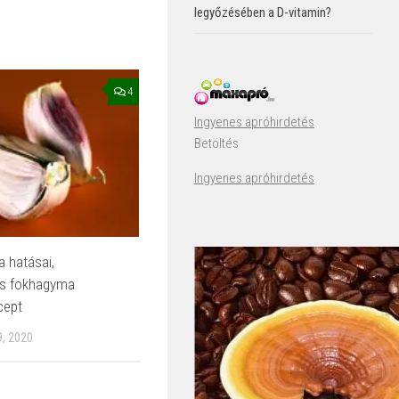
legyőzésében a D-vitamin?
4
Ingyenes apróhirdetés
Betöltés
Ingyenes apróhirdetés
 hatásai,
es fokhagyma
cept
, 2020