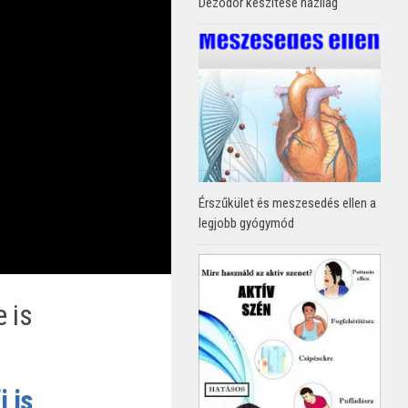
Dezodor készítése házilag
Érszűkület és meszesedés ellen a
legjobb gyógymód
 is
 is