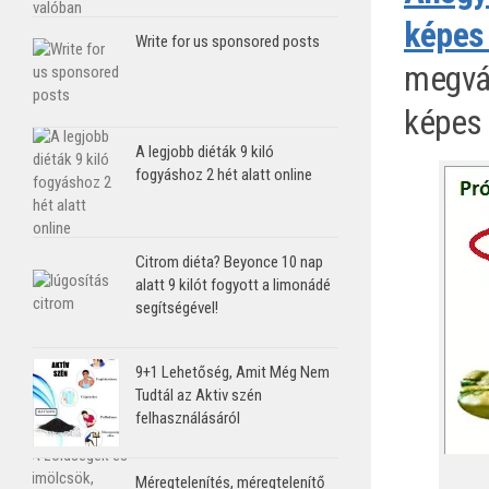
képes 
Write for us sponsored posts
megvál
képes 
A legjobb diéták 9 kiló
fogyáshoz 2 hét alatt online
Citrom diéta? Beyonce 10 nap
alatt 9 kilót fogyott a limonádé
segítségével!
9+1 Lehetőség, Amit Még Nem
Tudtál az Aktiv szén
felhasználásáról
Méregtelenítés, méregtelenítő