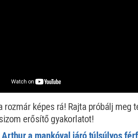
a rozmár képes rá! Rajta próbálj meg te
sizom erősítő gyakorlatot!
Arthur a mankóval járó túlsúlyos férfi