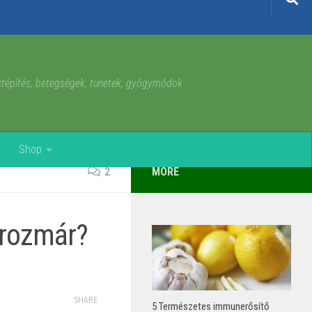
estépítés, betegségek, tünetek, gyógymódok
Shop
2
MORE
 rozmár?
SHARE
5 Természetes immunerősítő