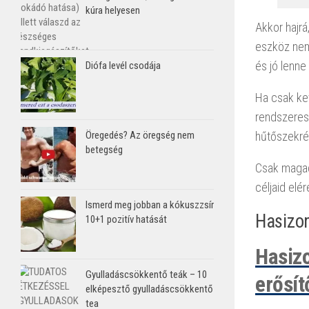
kúra helyesen
Akkor hajrá
eszköz nem 
és jó lenne
Diófa levél csodája
Ha csak kev
rendszeres
hűtőszekré
Öregedés? Az öregség nem
betegség
Csak magadr
céljaid elé
Ismerd meg jobban a kókuszzsír
Hasizo
10+1 pozitív hatását
Hasizo
Gyulladáscsökkentő teák – 10
erősít
elképesztő gyulladáscsökkentő
tea