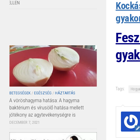
Kockás
gyako
Fesz
gyak
Tags:
Hogya
BETEGSÉGEK
/
EGÉSZSÉG
/
HÁZTARTÁS
A vöröshagyma hatása: A hagyma
baktérium és vírusölő hatása mellett
jótékony az agytevékenységre is
DECEMBER 7, 2021