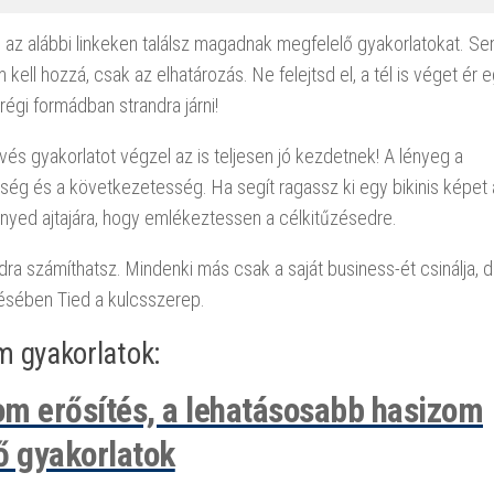
, az alábbi linkeken találsz magadnak megfelelő gyakorlatokat. S
kell hozzá, csak az elhatározás. Ne felejtsd el, a tél is véget ér 
 régi formádban strandra járni!
és gyakorlatot végzel az is teljesen jó kezdetnek! A lényeg a
ség és a következetesség. Ha segít ragassz ki egy bikinis képet 
nyed ajtajára, hogy emlékeztessen a célkitűzésedre.
a számíthatsz. Mindenki más csak a saját business-ét csinálja, d
résében Tied a kulcsszerep.
m gyakorlatok:
m erősítés, a lehatásosabb hasizom
ő gyakorlatok