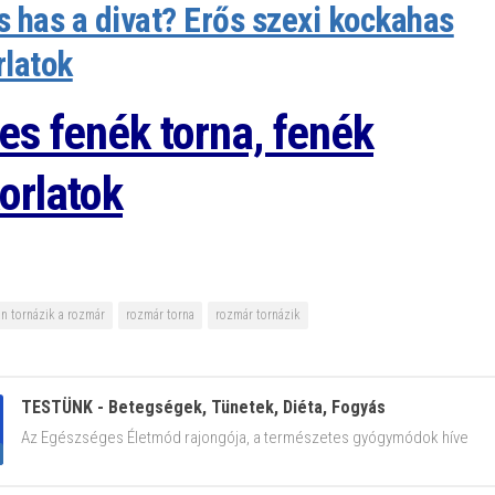
 has a divat? Erős szexi kockahas
rlatok
es fenék torna, fenék
orlatok
n tornázik a rozmár
rozmár torna
rozmár tornázik
TESTÜNK - Betegségek, Tünetek, Diéta, Fogyás
Az Egészséges Életmód rajongója, a természetes gyógymódok híve