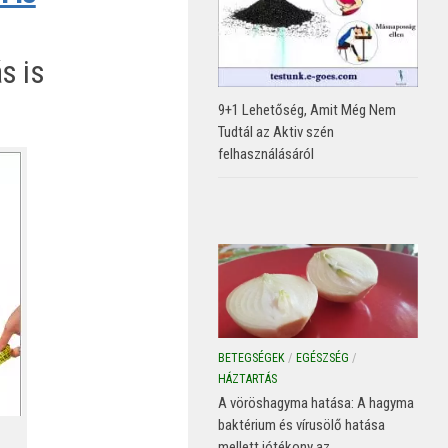
s is
9+1 Lehetőség, Amit Még Nem
Tudtál az Aktiv szén
felhasználásáról
BETEGSÉGEK
/
EGÉSZSÉG
/
HÁZTARTÁS
A vöröshagyma hatása: A hagyma
baktérium és vírusölő hatása
mellett jótékony az