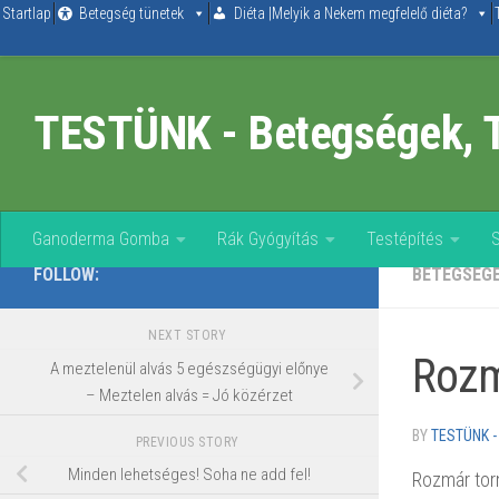
Startlap
Betegség tünetek
Diéta |Melyik a Nekem megfelelő diéta?
Skip to content
TESTÜNK - Betegségek, 
Ganoderma Gomba
Rák Gyógyítás
Testépítés
FOLLOW:
BETEGSÉG
NEXT STORY
Rozm
A meztelenül alvás 5 egészségügyi előnye
– Meztelen alvás = Jó közérzet
BY
TESTÜNK -
PREVIOUS STORY
Minden lehetséges! Soha ne add fel!
Rozmár tor