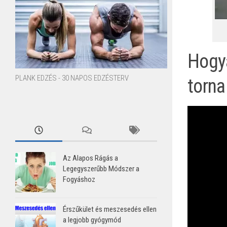
Hogy
PLANK EDZÉS - 30 NAPOS EDZÉSTERV
torna
Az Alapos Rágás a
Legegyszerűbb Módszer a
Fogyáshoz
Érszűkület és meszesedés ellen
a legjobb gyógymód