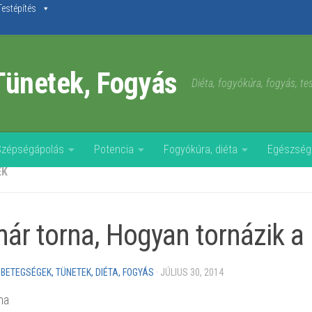
Testépítés
Tünetek, Fogyás
Diéta, fogyókúra, fogyás, t
Szépségápolás
Potencia
Fogyókúra, diéta
Egészség
EK
ár torna, Hogyan tornázik a
 BETEGSÉGEK, TÜNETEK, DIÉTA, FOGYÁS
·
JÚLIUS 30, 2014
na