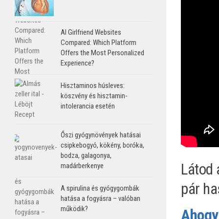
AI Girlfriend Websites
Compared: Which Platform
Offers the Most Personalized
Experience?
Hisztaminos húsleves:
köszvény és hisztamin-
intolerancia esetén
Őszi gyógynövények hatásai
csipkebogyó, kökény, boróka,
bodza, galagonya,
Látod 
madárberkenye
pár ha
A spirulina és gyógygombák
hatása a fogyásra – valóban
működik?
Ahogy 