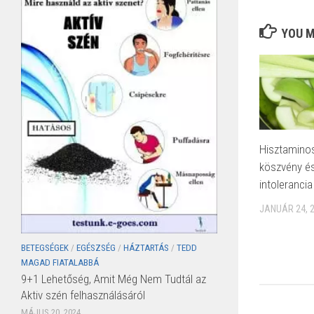
YOU M
Hisztaminos
köszvény és
intoleranci
JANUÁR 24, 
BETEGSÉGEK
/
EGÉSZSÉG
/
HÁZTARTÁS
/
TEDD
MAGAD FIATALABBÁ
9+1 Lehetőség, Amit Még Nem Tudtál az
Aktiv szén felhasználásáról
MÁJUS 20, 2024