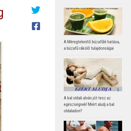
g
A Méregtelenítő búzafűlé hatása,
a búzafű rákölő tulajdonságai
A bal oldali alvás jót tesz az
egészségnek! Miért aludj a bal
oldaladon?