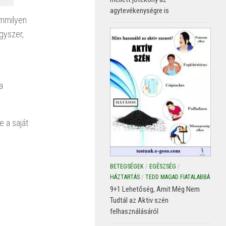
agytevékenységre is
emmilyen
egyszer,
a
e a saját
BETEGSÉGEK
/
EGÉSZSÉG
/
HÁZTARTÁS
/
TEDD MAGAD FIATALABBÁ
9+1 Lehetőség, Amit Még Nem
Tudtál az Aktiv szén
felhasználásáról