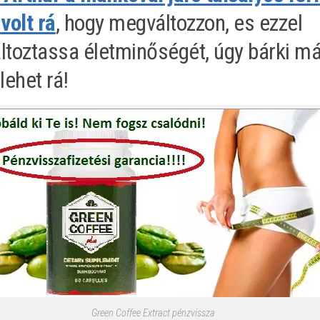
volt rá
, hogy megváltozzon, es ezzel
toztassa életminőségét, úgy bárki má
lehet rá!
Green Coffee Extract pénzvissza