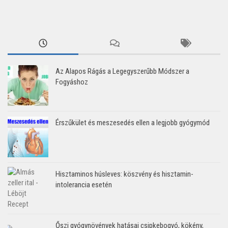
Az Alapos Rágás a Legegyszerűbb Módszer a
Fogyáshoz
Érszűkület és meszesedés ellen a legjobb gyógymód
Hisztaminos húsleves: köszvény és hisztamin-
intolerancia esetén
Őszi gyógynövények hatásai csipkebogyó, kökény,