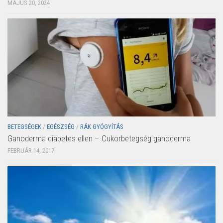
MÁJUS 20, 2024
BETEGSÉGEK
/
EGÉSZSÉG
/
RÁK GYÓGYÍTÁS
Ganoderma diabetes ellen – Cukorbetegség ganoderma
FEBRUÁR 14, 2017