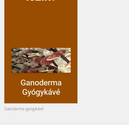
Ganoderma gyógykávé