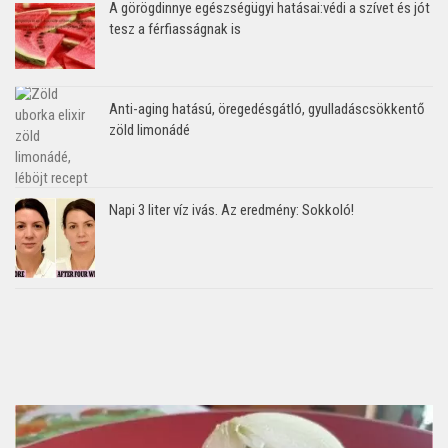
A görögdinnye egészségügyi hatásai:védi a szívet és jót
tesz a férfiasságnak is
Anti-aging hatású, öregedésgátló, gyulladáscsökkentő
zöld limonádé
Napi 3 liter víz ivás. Az eredmény: Sokkoló!