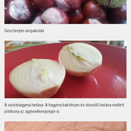
Gesztenyés arcpakolás
A vöröshagyma hatása: A hagyma baktérium és vírusölő hatása mellett
jótékony az agytevékenységre is