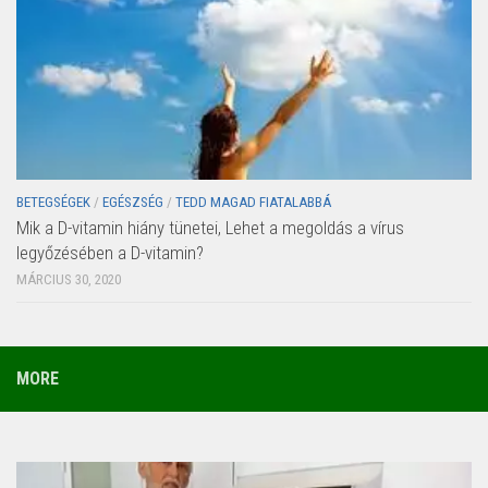
BETEGSÉGEK
/
EGÉSZSÉG
/
TEDD MAGAD FIATALABBÁ
Mik a D-vitamin hiány tünetei, Lehet a megoldás a vírus
legyőzésében a D-vitamin?
MÁRCIUS 30, 2020
MORE