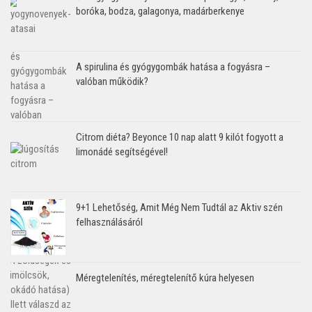
boróka, bodza, galagonya, madárberkenye
A spirulina és gyógygombák hatása a fogyásra –
valóban működik?
Citrom diéta? Beyonce 10 nap alatt 9 kilót fogyott a
limonádé segítségével!
9+1 Lehetőség, Amit Még Nem Tudtál az Aktiv szén
felhasználásáról
Méregtelenítés, méregtelenítő kúra helyesen