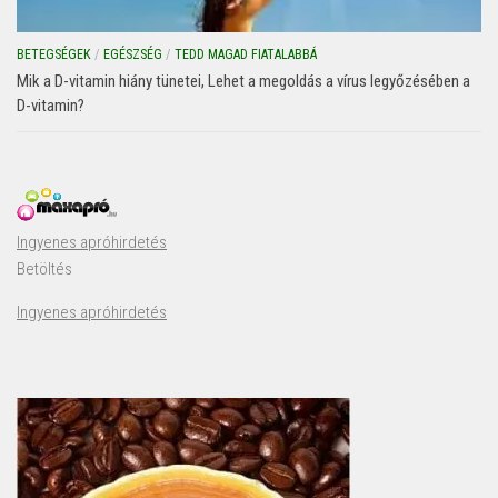
BETEGSÉGEK
/
EGÉSZSÉG
/
TEDD MAGAD FIATALABBÁ
Mik a D-vitamin hiány tünetei, Lehet a megoldás a vírus legyőzésében a
D-vitamin?
Ingyenes apróhirdetés
Betöltés
Ingyenes apróhirdetés