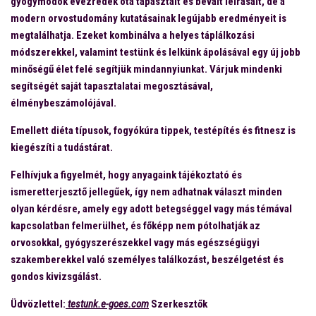
gyógymódok évezredek óta tapasztalt és bevált leírásait, de a
modern orvostudomány kutatásainak legújabb eredményeit is
megtalálhatja. Ezeket kombinálva a helyes táplálkozási
módszerekkel, valamint testünk és lelkünk ápolásával egy új jobb
minőségű élet felé segítjük mindannyiunkat. Várjuk mindenki
segítségét saját tapasztalatai megosztásával,
élménybeszámolójával.
Emellett diéta típusok, fogyókúra tippek, testépítés és fitnesz is
kiegészíti a tudástárat.
Felhívjuk a figyelmét, hogy anyagaink tájékoztató és
ismeretterjesztő jellegűek, így nem adhatnak választ minden
olyan kérdésre, amely egy adott betegséggel vagy más témával
kapcsolatban felmerülhet, és főképp nem pótolhatják az
orvosokkal, gyógyszerészekkel vagy más egészségügyi
szakemberekkel való személyes találkozást, beszélgetést és
gondos kivizsgálást.
Üdvözlettel:
testunk.e-goes.com
Szerkesztők