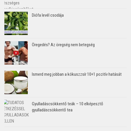
Diófa levél csodája
Öregedés? Az öregség nem betegség
Ismerd meg jobban a kókuszzsír 10+1 pozitív hatását
Gyulladáscsökkentő teák – 10 elképesztő
gyulladáscsökkentő tea