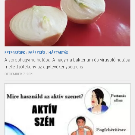
BETEGSÉGEK
/
EGÉSZSÉG
/
HÁZTARTÁS
A vöröshagyma hatása: A hagyma baktérium és vírusölő hatása
mellett jótékony az agytevékenységre is
DECEMBER 7, 2021