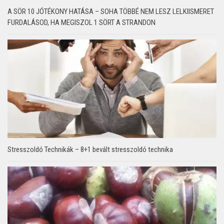
A SÖR 10 JÓTÉKONY HATÁSA – SOHA TÖBBÉ NEM LESZ LELKIISMERET
FURDALÁSOD, HA MEGISZOL 1 SÖRT A STRANDON
Stresszoldó Technikák – 8+1 bevált stresszoldó technika