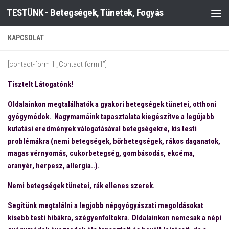
TESTÜNK - Betegségek, Tünetek, Fogyás
Skip to content
KAPCSOLAT
[contact-form 1 „Contact form1”]
Tisztelt Látogatónk!
Oldalainkon megtalálhatók a gyakori betegségek tünetei, otthoni
gyógymódok. Nagymamáink tapasztalata kiegészítve a legújabb
kutatási eredmények válogatásával betegségekre, kis testi
problémákra (nemi betegségek, bőrbetegségek, rákos daganatok,
magas vérnyomás, cukorbetegség, gombásodás, ekcéma,
aranyér, herpesz, allergia..).
Nemi betegségek tünetei, rák ellenes szerek.
Segítünk megtalálni a legjobb népgyógyászati megoldásokat
kisebb testi hibákra, szégyenfoltokra. Oldalainkon nemcsak a népi