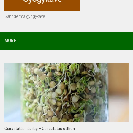
Ganoderma gyógykávé
MORE
Csíráztatás házilag – Csíráztatás otthon