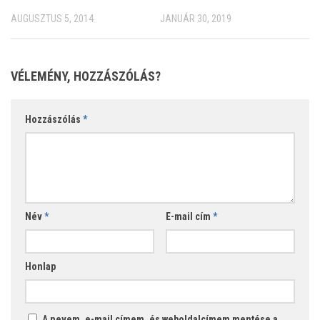
AUGUSZTUS 5, 2014
JANUÁR 30, 2019
VÉLEMÉNY, HOZZÁSZÓLÁS?
Hozzászólás
*
Név
*
E-mail cím
*
Honlap
A nevem, e-mail címem, és weboldalcímem mentése a