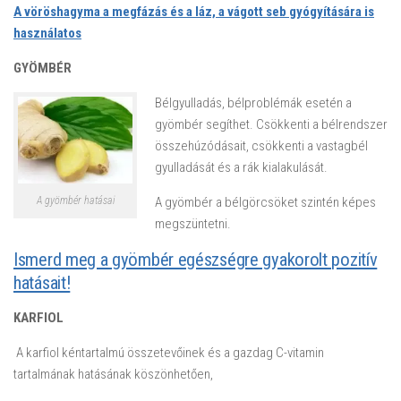
A vöröshagyma a megfázás és a láz, a vágott seb gyógyítására is
használatos
GYÖMBÉR
Bélgyulladás, bélproblémák esetén a
gyömbér segíthet. Csökkenti a bélrendszer
összehúzódásait, csökkenti a vastagbél
gyulladását és a rák kialakulását.
A gyömbér hatásai
A gyömbér a bélgörcsöket szintén képes
megszüntetni.
Ismerd meg a gyömbér egészségre gyakorolt pozitív
hatásait!
KARFIOL
A karfiol kéntartalmú összetevőinek és a gazdag C-vitamin
tartalmának hatásának köszönhetően,