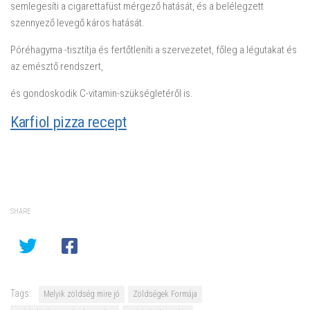
semlegesíti a cigarettafüst mérgező hatását, és a belélegzett
szennyező levegő káros hatását.
Póréhagyma -tisztítja és fertőtleníti a szervezetet, főleg a légutakat és
az emésztő rendszert,
és gondoskodik C-vitamin-szükségletéről is.
Karfiol pizza recept
SHARE
Tags:
Melyik zöldség mire jó
Zöldségek Formája