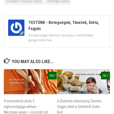
Zöldségek Formája és Hatása
Zöldségek Hatása
TESTÜNK - Betegségek, Tünetek, Diéta,
Fogyás
Az Egészséges Életmód rajongója, a természetes
gyógymódok híve
YOU MAY ALSO LIKE...
9
5
A meztelenül alvás 5
A Gluténérzékenység Tünetei,
egészségügyi előnye –
Vagyis Amit a Gluténről Tudni
Meztelen alvás = Jó közérzet
Kell