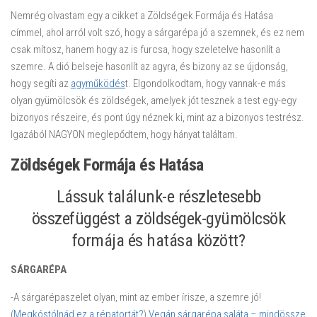
Nemrég olvastam egy a cikket a Zöldségek Formája és Hatása
címmel, ahol arról volt szó, hogy a sárgarépa jó a szemnek, és ez nem
csak mítosz, hanem hogy az is furcsa, hogy szeletelve hasonlít a
szemre. A dió belseje hasonlít az agyra, és bizony az se újdonság,
hogy segíti az
agyműködés
t. Elgondolkodtam, hogy vannak-e más
olyan gyümölcsök és zöldségek, amelyek jót tesznek a test egy-egy
bizonyos részeire, és pont úgy néznek ki, mint az a bizonyos testrész.
Igazából NAGYON meglepődtem, hogy hányat találtam.
Zöldségek Formája és Hatása
Lássuk találunk-e részletesebb
összefüggést a zöldségek-gyümölcsök
formája és hatása között?
SÁRGARÉPA
-A sárgarépaszelet olyan, mint az ember írisze, a szemre jó!
(
Megkóstólnád ez a répatortát?
)
Vegán sárgarépa saláta – mindössze