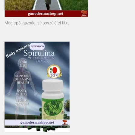
Meglepő igazság, a hosszú élet titka