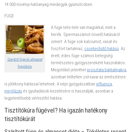
14 000 növényi hatóanyag mindegyik gyümölcsben.
FÜGE
A füge telis-tele van magokkal, mint a
herék. Spermaszámot növelő hatásáról
ismert. A füge sok kalciumot, vasat és
foszfort tartalmaz,
csonterősítő hatású
. Az
érett, édes füge számos betegség
Szaritott füge és almaecet
természetes gyógyszereként használatos.
fogyókúra
Megoldást jelenthet
prosztata bántalmakra
,
azonban telítetlen zsírsavai az emésztésre
is jótékony hatással lehetnek. A népi gyógyászatban
influenza,
megfázás
és gyulladások kezelésére is használják, azonban a
legjelentősebb vértisztító hatása.
Tisztítókúra fügével? Ha igazán hatékony
tisztítókúrát
Szárított füge és almaecet diéta – Tökéletes recept