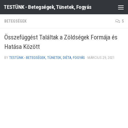
TESTÜNK - Betegségek, Tünetek, Fogyás
Skip to content
BETEGSÉGEK
5
Összefüggést Találtak a Zöldségek Formája és
Hatása Között
BY
TESTÜNK - BETEGSÉGEK, TÜNETEK, DIÉTA, FOGYÁS
·
MÁRCIUS 29, 2021