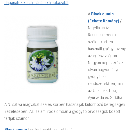
daganatok kialakulásának kockázatát
.
A
Black cumin
(Fekete Kömény)
/
Nigella sativa,
Ranunculaceae)
széles körben
használt gyógynövény
az egész világon.
Nagyon népszerű az
olyan hagyományos
gyógyászati
rendszerekben, mint
az Unani és Tibb,
Ayurveda és Siddha.
A N. sativa magvakat széles körben használják különböző betegségek
kezelésében. Az iszlám irodalomban a gyógyító orvosságok között
tartják számon.
Black cumin
Legfontosabb ismert hatásai: