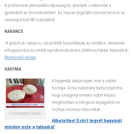
A polifenolok antioxidáns tápanyagok, amelyek csökkentik a
gyulladást az érrendszerben. Az olajsav (egyfajta zsírsav) teszi ki az
olívaolaj közel 80 százalékát.
NARANCS
-A grépfruit, narancs, citrusfélék hasonlítanak az emlőkre, amelynek
elfogyasztása az emlők nyirokrendszerére jótékony hatást fejtenek ki.
Mellnövelő ételek
HAGYMA
A hagymák alakja olyan, mint a sejtek
formája. A mai tudomány bebizonyította,
hogy a hagyma minden sejtet képes
megtisztítani a mérgező anyagoktól és
tisztítja a könnycsatornákat.
A vöröshagyma hatása
Hihetetlen! Ezért tegyél hagymát
minden este a talpadra!