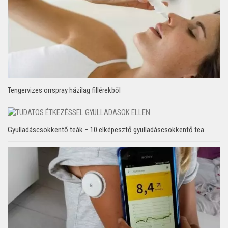
Tengervizes orrspray házilag fillérekből
Gyulladáscsökkentő teák – 10 elképesztő gyulladáscsökkentő tea