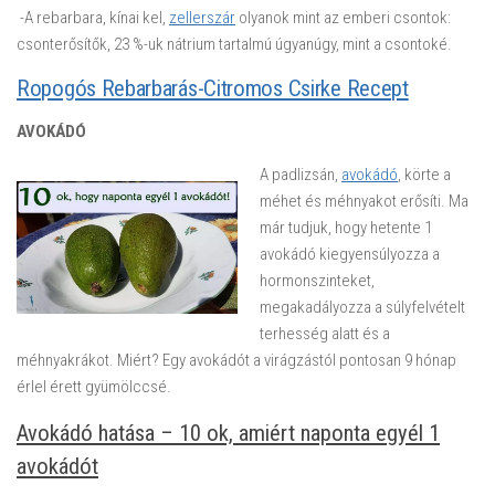
-A rebarbara, kínai kel,
zellerszár
olyanok mint az emberi csontok:
csonterősítők, 23 %-uk nátrium tartalmú úgyanúgy, mint a csontoké.
Ropogós Rebarbarás-Citromos Csirke Recept
AVOKÁDÓ
A padlizsán,
avokádó
, körte a
méhet és méhnyakot erősíti. Ma
már tudjuk, hogy hetente 1
avokádó kiegyensúlyozza a
hormonszinteket,
megakadályozza a súlyfelvételt
terhesség alatt és a
méhnyakrákot. Miért? Egy avokádót a virágzástól pontosan 9 hónap
érlel érett gyümölccsé.
Avokádó hatása – 10 ok, amiért naponta egyél 1
avokádót