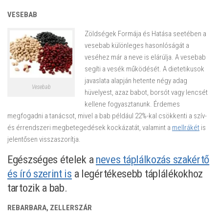
VESEBAB
Zöldségek Formája és Hatása seetében a
vesebab különleges hasonlóságát a
veséhez már a neve is elárúlja. A vesebab
segíti a vesék működését. A dietetikusok
javaslata alapján hetente négy adag
Vesebab
hüvelyest, azaz babot, borsót vagy lencsét
kellene fogyasztanunk. Érdemes
megfogadni a tanácsot, mivel a bab például 22%-kal csökkenti a szív-
és érrendszeri megbetegedések kockázatát, valamint a
mellrákét
is
jelentősen visszaszorítja.
Egészséges ételek a
neves táplálkozás szakértő
és író szerint is
a legértékesebb táplálékokhoz
tartozik a bab.
REBARBARA, ZELLERSZÁR