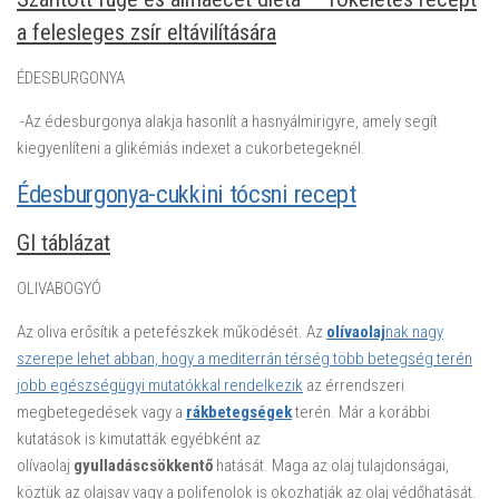
a felesleges zsír eltávilítására
ÉDESBURGONYA
-Az édesburgonya alakja hasonlít a hasnyálmirigyre, amely segít
kiegyenlíteni a glikémiás indexet a cukorbetegeknél.
Édesburgonya-cukkini tócsni recept
GI táblázat
OLIVABOGYÓ
Az oliva erősítik a petefészkek működését. Az
olívaolaj
nak nagy
szerepe lehet abban, hogy a mediterrán térség több betegség terén
jobb egészségügyi mutatókkal rendelkezik
az érrendszeri
megbetegedések vagy a
rákbetegségek
terén. Már a korábbi
kutatások is kimutatták egyébként az
olívaolaj
gyulladáscsökkentő
hatását. Maga az olaj tulajdonságai,
köztük az olajsav vagy a polifenolok is okozhatják az olaj védőhatását.