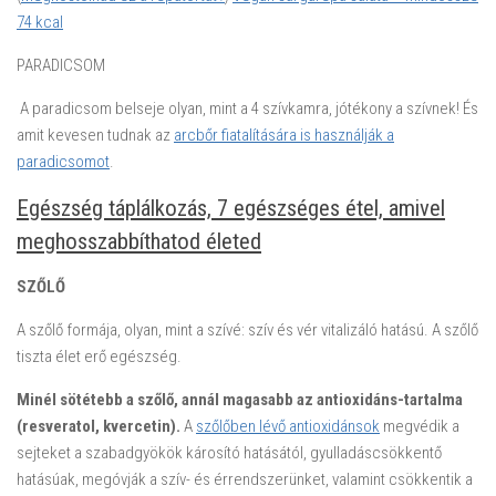
74 kcal
PARADICSOM
A paradicsom belseje olyan, mint a 4 szívkamra, jótékony a szívnek! És
amit kevesen tudnak az
arcbőr fiatalítására is használják a
paradicsomot
.
Egészség táplálkozás, 7 egészséges étel, amivel
meghosszabbíthatod életed
SZŐLŐ
A szőlő formája, olyan, mint a szívé: szív és vér vitalizáló hatású. A szőlő
tiszta élet erő egészség.
Minél sötétebb a szőlő, annál magasabb az antioxidáns-tartalma
(resveratol, kvercetin).
A
szőlőben lévő antioxidánsok
megvédik a
sejteket a szabadgyökök károsító hatásától, gyulladáscsökkentő
hatásúak, megóvják a szív- és érrendszerünket, valamint csökkentik a