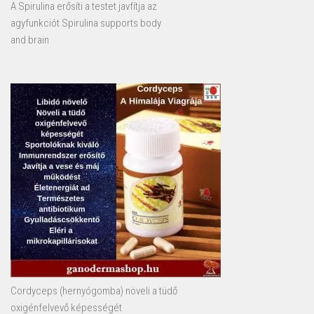
A Spirulina erősíti a testet javfítja az
agyfunkciót Spirulina supports body
and brain
Cordyceps (hernyógomba) növeli a tüdő
oxigénfelvevő képességét