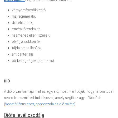
vérnyomáscsökkentő,
májregeneráló,
diuretikumok,
emésztőrendszer,
hasmenés elleni szerek,
étvágycsökkentők,
fájdalomcsillapítók,
antibakteriális
bőrbetegségek (Psoriasis)
DIÓ
A dió olyan formájú mint az agyvelő, most már tudjuk, hogy három tucat
neuro-transzmittert tud képezni, amely segíti az agyműködést.
(
Vegetáriánus eper, gorgonzola és dió saláta
)
Diófa levél csodája