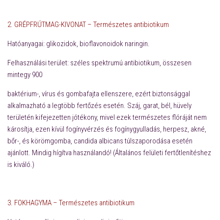
2. GRÉPFRÚTMAG-KIVONAT –
Természetes antibiotikum
Hatóanyagai:
glikozidok, bioflavonoidok naringin.
Felhasználási terület
: széles spektrumú antibiotikum, összesen
mintegy 900
baktérium-, vírus és gombafajta ellenszere, ezért biztonsággal
alkalmazható a legtöbb fertőzés esetén. Száj, garat, bél, hüvely
területén kifejezetten jótékony, mivel ezek természetes flóráját nem
károsítja, ezen kívül fogínyvérzés és fogínygyulladás, herpesz, akné,
bőr-, és körömgomba, candida albicans túlszaporodása esetén
ajánlott. Mindig hígítva használandó! (Általános felületi fertőtlenítéshez
is kiváló.)
3. FOKHAGYMA –
Természetes antibiotikum