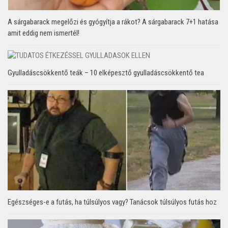
A sárgabarack megelőzi és gyógyítja a rákot? A sárgabarack 7+1 hatása
amit eddig nem ismertél!
Gyulladáscsökkentő teák – 10 elképesztő gyulladáscsökkentő tea
Egészséges-e a futás, ha túlsúlyos vagy? Tanácsok túlsúlyos futás hoz