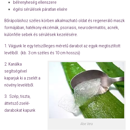
bélrenyheség ellenszere
égési sérülések páratlan elixíre
Bőrápoláshoz széles körben alkalmazható oldat és regeneráló maszk
formájában, hatékony ekcémák, psoriasis, neurodermatitis, acnék,
különféle sebek és sérülések kezelésére.
1. Vágjunk le egy tetszőleges méretű darabot az egyik megtisztított
levélből. (kb. 3 cm széles és 10 cm hosszú)
2. Kanálka
segítségével
kaparjuk ki a zselét a
növény leveléből.
3. Szép, tiszta,
áttetsző zselé-
darabokat kapunk
Aloe Vera