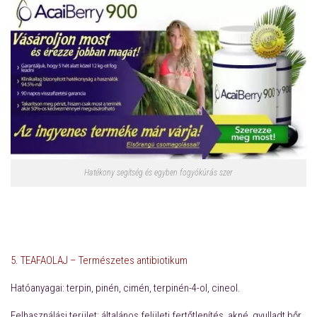
Hatékony segítség és egyben fogyókúrás szer
5. TEAFAOLAJ –
Természetes antibiotikum
Hatóanyagai:
terpin, pinén, cimén, terpinén-4-ol, cineol.
Felhasználási terület:
általános felületi fertőtlenítés, akné, gyulladt bőr,