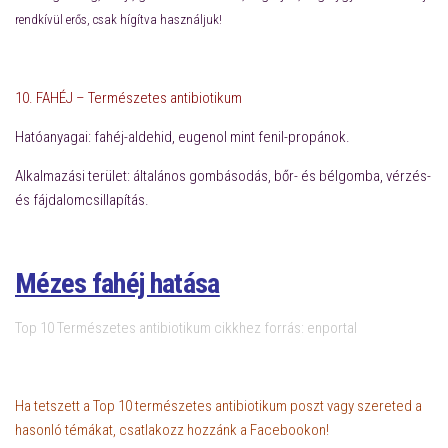
rendkívül erős, csak hígítva használjuk!
10. FAHÉJ –
Természetes antibiotikum
Hatóanyagai
: fahéj-aldehid, eugenol mint fenil-propánok.
Alkalmazási terület: általános gombásodás, bőr- és bélgomba, vérzés-
és fájdalomcsillapítás.
Mézes fahéj hatása
Top 10 Természetes antibiotikum cikkhez f
orrás: enportal
Ha tetszett a Top 10 természetes antibiotikum poszt vagy szereted a
hasonló témákat, csatlakozz hozzánk a Facebookon!