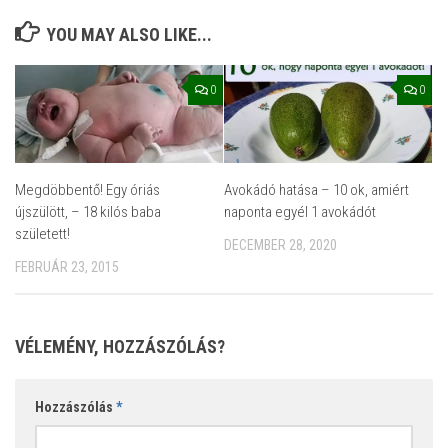
YOU MAY ALSO LIKE...
0
0
Megdöbbentő! Egy óriás
Avokádó hatása – 10 ok, amiért
újszülött, – 18 kilós baba
naponta egyél 1 avokádót
született!
DECEMBER 28, 2020
FEBRUÁR 23, 2015
VÉLEMÉNY, HOZZÁSZÓLÁS?
Hozzászólás
*