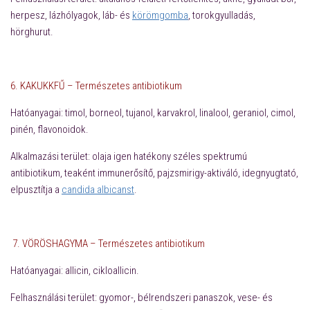
herpesz, lázhólyagok, láb- és
körömgomba
, torokgyulladás,
hörghurut.
6. KAKUKKFŰ –
Természetes antibiotikum
Hatóanyagai:
timol, borneol, tujanol, karvakrol, linalool, geraniol, cimol,
pinén, flavonoidok.
Alkalmazási terület:
olaja igen hatékony széles spektrumú
antibiotikum, teaként immunerősítő, pajzsmirigy-aktiváló, idegnyugtató,
elpusztítja a
candida albicanst
.
7. VÖRÖSHAGYMA –
Természetes antibiotikum
Hatóanyagai:
allicin, cikloallicin.
Felhasználási terület:
gyomor-, bélrendszeri panaszok, vese- és