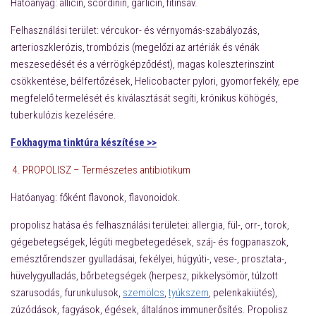
Hatóanyag:
allicin, scordinin, garlicin, fitinsav.
Felhasználási terület:
vércukor- és vérnyomás-szabályozás,
arterioszklerózis, trombózis (megelőzi az artériák és vénák
meszesedését és a vérrögképződést), magas koleszterinszint
csökkentése, bélfertőzések, Helicobacter pylori, gyomorfekély, epe
megfelelő termelését és kiválasztását segíti, krónikus köhögés,
tuberkulózis kezelésére.
Fokhagyma tinktúra készítése >>
4. PROPOLISZ –
Természetes antibiotikum
Hatóanyag:
főként flavonok, flavonoidok.
propolisz hatása és felhasználási területei:
allergia, fül-, orr-, torok,
gégebetegségek, légúti megbetegedések, száj- és fogpanaszok,
emésztőrendszer gyulladásai, fekélyei, húgyúti-, vese-, prosztata-,
hüvelygyulladás, bőrbetegségek (herpesz, pikkelysömör, túlzott
szarusodás, furunkulusok,
szemölcs
,
tyúkszem
, pelenkakiütés),
zúzódások, fagyások, égések, általános immunerősítés. Propolisz