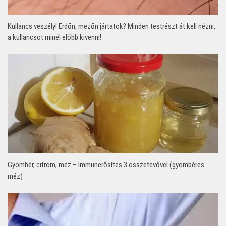
Kullancs veszély! Erdőn, mezőn jártatok? Minden testrészt át kell nézni,
a kullancsot minél előbb kivenni!
Gyömbér, citrom, méz – Immunerősítés 3 összetevővel (gyömbéres
méz)