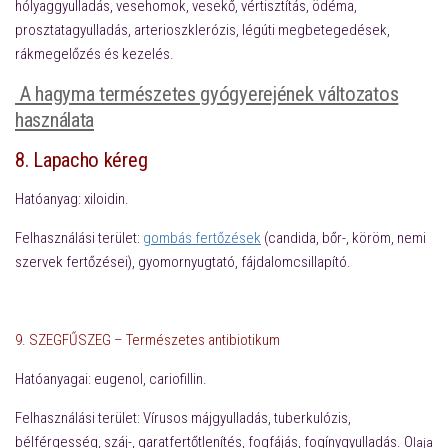
hólyaggyulladás, vesehomok, vesekő, vértisztítás, ödéma,
prosztatagyulladás, arterioszklerózis, légúti megbetegedések,
rákmegelőzés és kezelés.
A hagyma természetes gyógyerejének változatos
használata
8.
Lapacho kéreg
Hatóanyag:
xiloidin.
Felhasználási terület:
gombás fertőzések
(candida, bőr-, köröm, nemi
szervek fertőzései), gyomornyugtató, fájdalomcsillapító.
9. SZEGFŰSZEG –
Természetes antibiotikum
Hatóanyagai:
eugenol, cariofillin.
Felhasználási terület:
Vírusos májgyulladás, tuberkulózis,
bélférgesség, száj-, garatfertőtlenítés, fogfájás, fogínygyulladás. O
laja