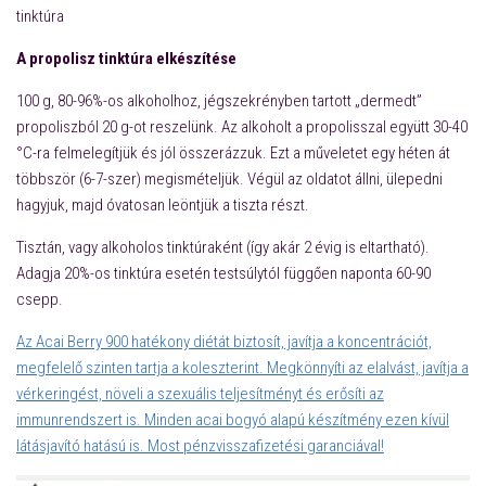
tinktúra
A propolisz tinktúra elkészítése
100 g, 80-96%-os alkoholhoz, jégszekrényben tartott „dermedt”
propoliszból 20 g-ot reszelünk. Az alkoholt a propolisszal együtt 30-40
°C-ra felmelegítjük és jól összerázzuk. Ezt a műveletet egy héten át
többször (6-7-szer) megismételjük. Végül az oldatot állni, ülepedni
hagyjuk, majd óvatosan leöntjük a tiszta részt.
Tisztán, vagy alkoholos tinktúraként (így akár 2 évig is eltartható).
Adagja 20%-os tinktúra esetén testsúlytól függően naponta 60-90
csepp.
Az Acai Berry 900 hatékony diétát biztosít, javítja a koncentrációt,
megfelelő szinten tartja a koleszterint. Megkönnyíti az elalvást, javítja a
vérkeringést, növeli a szexuális teljesítményt és erősíti az
immunrendszert is. Minden acai bogyó alapú készítmény ezen kívül
látásjavító hatású is. Most pénzvisszafizetési garanciával!