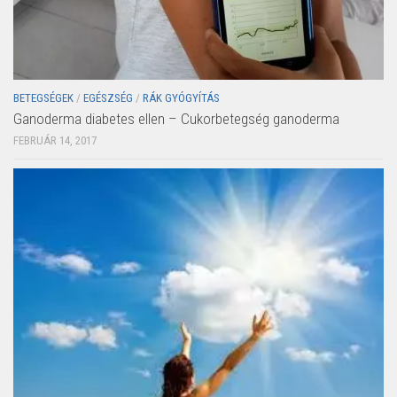
BETEGSÉGEK
/
EGÉSZSÉG
/
RÁK GYÓGYÍTÁS
Ganoderma diabetes ellen – Cukorbetegség ganoderma
FEBRUÁR 14, 2017