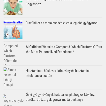
Fogyáshoz
Érszűkület és meszesedés ellen a legjobb gyógymód
AI Girlfriend Websites Compared: Which Platform Offers
the Most Personalized Experience?
Hisztaminos húsleves: köszvény és hisztamin-
intolerancia esetén
Őszi gyógynövények hatásai csipkebogyó, kökény,
boróka, bodza, galagonya, madárberkenye