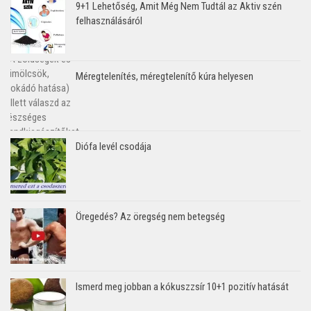
9+1 Lehetőség, Amit Még Nem Tudtál az Aktiv szén
felhasználásáról
Méregtelenítés, méregtelenítő kúra helyesen
Diófa levél csodája
Öregedés? Az öregség nem betegség
Ismerd meg jobban a kókuszzsír 10+1 pozitív hatását