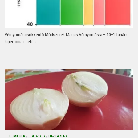
Vérnyomáscsökkentő Módszerek Magas Vérnyomásra – 10+1 tanács
hipertónia esetén
BETEGSÉGEK
/
EGÉSZSÉG
/
HÁZTARTÁS