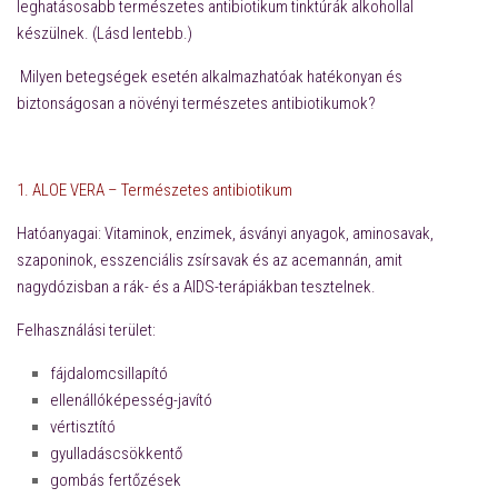
leghatásosabb természetes antibiotikum tinktúrák alkohollal
készülnek. (Lásd lentebb.)
Milyen betegségek esetén alkalmazhatóak hatékonyan és
biztonságosan a növényi természetes antibiotikumok?
1. ALOE VERA – Természetes antibiotikum
Hatóanyagai: Vitaminok, enzimek, ásványi anyagok, aminosavak,
szaponinok, esszenciális zsírsavak és az acemannán, amit
nagydózisban a rák- és a AIDS-terápiákban tesztelnek.
Felhasználási terület:
fájdalomcsillapító
ellenállóképesség-javító
vértisztító
gyulladáscsökkentő
gombás fertőzések