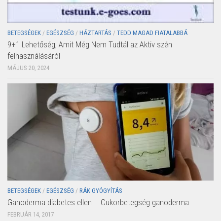
BETEGSÉGEK
/
EGÉSZSÉG
/
HÁZTARTÁS
/
TEDD MAGAD FIATALABBÁ
9+1 Lehetőség, Amit Még Nem Tudtál az Aktiv szén
felhasználásáról
MÁJUS 20, 2024
BETEGSÉGEK
/
EGÉSZSÉG
/
RÁK GYÓGYÍTÁS
Ganoderma diabetes ellen – Cukorbetegség ganoderma
FEBRUÁR 14, 2017