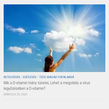
BETEGSÉGEK
/
EGÉSZSÉG
/
TEDD MAGAD FIATALABBÁ
Mik a D-vitamin hiány tünetei, Lehet a megoldás a vírus
legyőzésében a D-vitamin?
MÁRCIUS 30, 2020