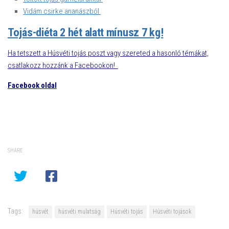
Vidám csirke ananászból
Tojás-diéta 2 hét alatt mínusz 7 kg!
Ha tetszett a Húsvéti tojás poszt vagy szereted a hasonló témákat,
csatlakozz hozzánk a Facebookon!
Facebook oldal
SHARE
Tags:
húsvét
húsvéti mulatság
Húsvéti tojás
Húsvéti tojások