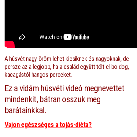
A húsvét nagy öröm lehet kicsiknek és nagyoknak, de
persze az a legjobb, ha a család együtt tölt el boldog,
kacagástól hangos perceket.
Ez a vidám húsvéti videó megnevettet
mindenkit, bátran osszuk meg
barátainkkal.
Vajon egészséges a tojás-diéta?