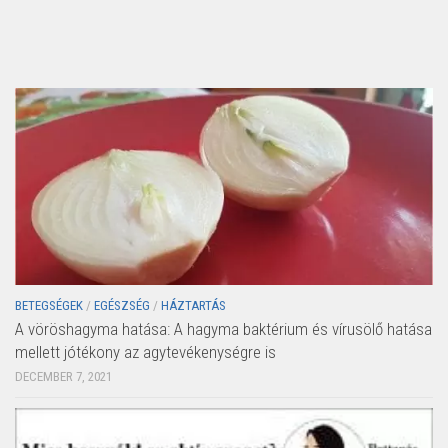
BETEGSÉGEK
/
EGÉSZSÉG
/
HÁZTARTÁS
A vöröshagyma hatása: A hagyma baktérium és vírusölő hatása
mellett jótékony az agytevékenységre is
DECEMBER 7, 2021