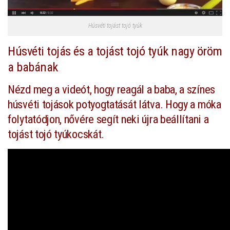
Húsvéti tojást tojó tyúk
Húsvéti tojás és a tojást tojó tyúk nagy öröm
a babának
Nézd meg a videót, hogy reagál a baba, a színes
húsvéti tojások potyogtatását látva. Hogy a móka
folytatódjon, nővére segít neki újra beállítani a
tojást tojó tyúkocskát.