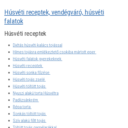
Húsvéti receptek, vendégváró, húsvéti
falatok
Húsvéti receptek
Diétás húsvéti kalács tojással
Hímes tojásra emlékeztető csokiba mártott eper
Húsvéti falatok gyerekeknek
Húsvéti receptek
Húsvéti sonka főzése
Húsvéti tojás zselé
Húsvéti töltött tojás
Nyuszi alakú torta Húsvétra
Padlizsánkrém
Répa torta
Sonkás töltött tojás
Szív alakú főtt tojás
Töltött tojás garnélarákkal