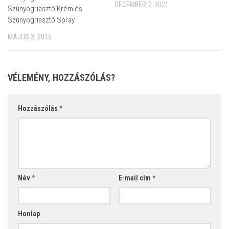
DECEMBER 7, 2021
Szúnyogriasztó Krém és
Szúnyogriasztó Spray
MÁJUS 3, 2015
VÉLEMÉNY, HOZZÁSZÓLÁS?
Hozzászólás
*
Név
*
E-mail cím
*
Honlap