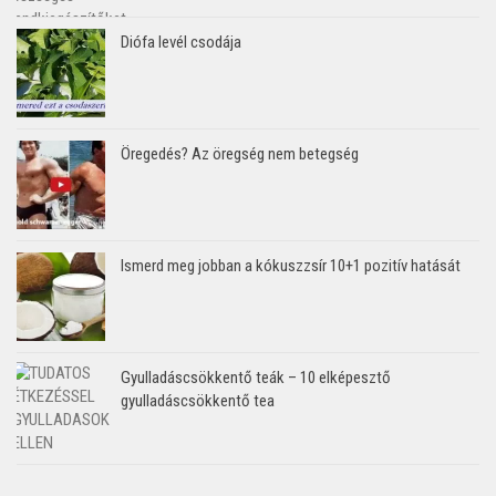
Diófa levél csodája
Öregedés? Az öregség nem betegség
Ismerd meg jobban a kókuszzsír 10+1 pozitív hatását
Gyulladáscsökkentő teák – 10 elképesztő
gyulladáscsökkentő tea