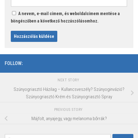
A nevem, e-mail címem, és weboldalcímem mentése a
böngészőben a következő hozzászólásomhoz.
FOLLOW:
NEXT STORY
Szúnyogriasztó Házilag – Kullancsveszély? Szúnyoginvázió?
Szúnyogriasztó Krém és Szúnyogriasztó Spray
PREVIOUS STORY
Májfolt, anyajegy, vagy melanoma bőrrák?
Keresés: