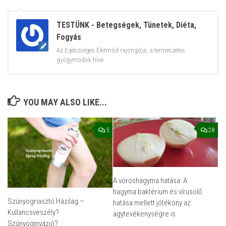
TESTÜNK - Betegségek, Tünetek, Diéta,
Fogyás
Az Egészséges Életmód rajongója, a természetes
gyógymódok híve
YOU MAY ALSO LIKE...
5
28
A vöröshagyma hatása: A
hagyma baktérium és vírusölő
Szúnyogriasztó Házilag –
hatása mellett jótékony az
Kullancsveszély?
agytevékenységre is
Szúnyoginvázió?