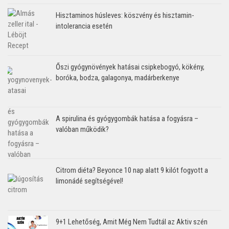
Hisztaminos húsleves: köszvény és hisztamin-
intolerancia esetén
Őszi gyógynövények hatásai csipkebogyó, kökény,
boróka, bodza, galagonya, madárberkenye
A spirulina és gyógygombák hatása a fogyásra –
valóban működik?
Citrom diéta? Beyonce 10 nap alatt 9 kilót fogyott a
limonádé segítségével!
9+1 Lehetőség, Amit Még Nem Tudtál az Aktiv szén