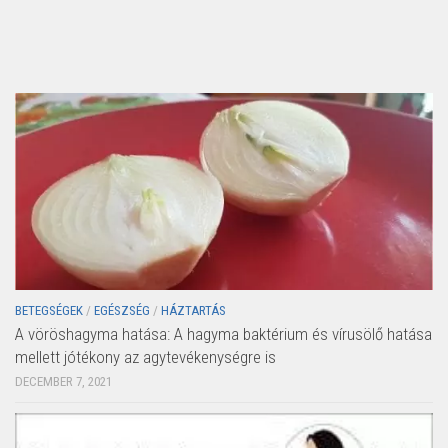
BETEGSÉGEK
/
EGÉSZSÉG
/
HÁZTARTÁS
A vöröshagyma hatása: A hagyma baktérium és vírusölő hatása
mellett jótékony az agytevékenységre is
DECEMBER 7, 2021