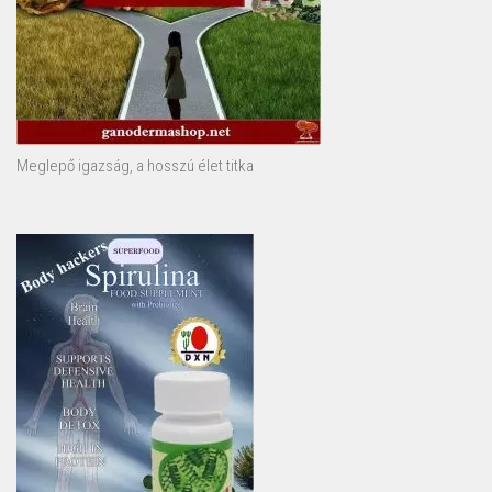
Meglepő igazság, a hosszú élet titka