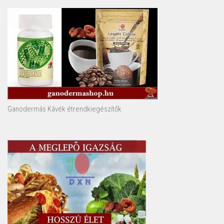
Ganodermás Kávék étrendkiegészítők