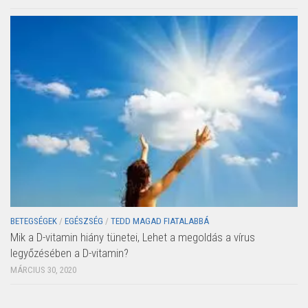
BETEGSÉGEK
/
EGÉSZSÉG
/
TEDD MAGAD FIATALABBÁ
Mik a D-vitamin hiány tünetei, Lehet a megoldás a vírus
legyőzésében a D-vitamin?
MÁRCIUS 30, 2020