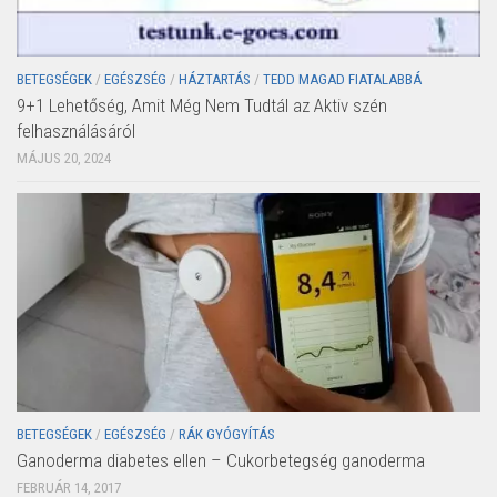
BETEGSÉGEK
/
EGÉSZSÉG
/
HÁZTARTÁS
/
TEDD MAGAD FIATALABBÁ
9+1 Lehetőség, Amit Még Nem Tudtál az Aktiv szén
felhasználásáról
MÁJUS 20, 2024
BETEGSÉGEK
/
EGÉSZSÉG
/
RÁK GYÓGYÍTÁS
Ganoderma diabetes ellen – Cukorbetegség ganoderma
FEBRUÁR 14, 2017