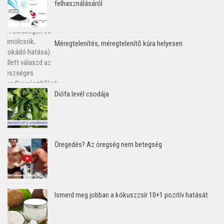
felhasználásáról
Méregtelenítés, méregtelenítő kúra helyesen
Diófa levél csodája
Öregedés? Az öregség nem betegség
Ismerd meg jobban a kókuszzsír 10+1 pozitív hatását