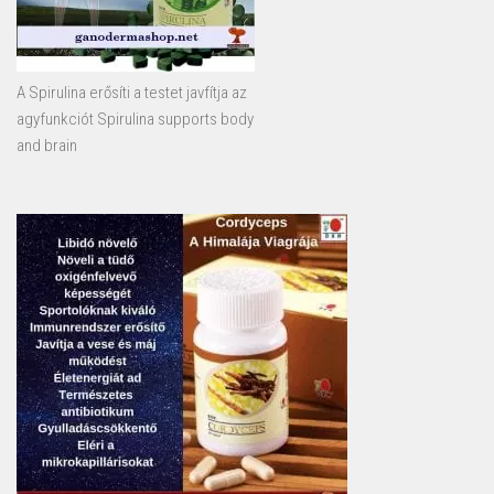
A Spirulina erősíti a testet javfítja az
agyfunkciót Spirulina supports body
and brain