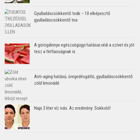
Gyulladáscsökkentő teák – 10 elképesztő
gyulladáscsökkentő tea
A görögdinnye egészségügyi hatásai:védi a szívet és jót
tesz a férfiasságnak is
Anti-aging hatású, öregedésgátló, gyulladáscsökkentő
zöld limonádé
Napi 3 liter víz ivás. Az eredmény: Sokkoló!