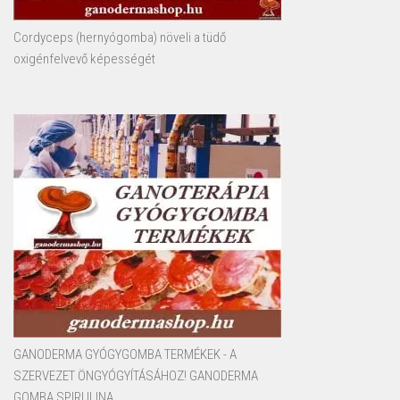
Cordyceps (hernyógomba) növeli a tüdő
oxigénfelvevő képességét
GANODERMA GYÓGYGOMBA TERMÉKEK - A
SZERVEZET ÖNGYÓGYÍTÁSÁHOZ! GANODERMA
GOMBA SPIRULINA