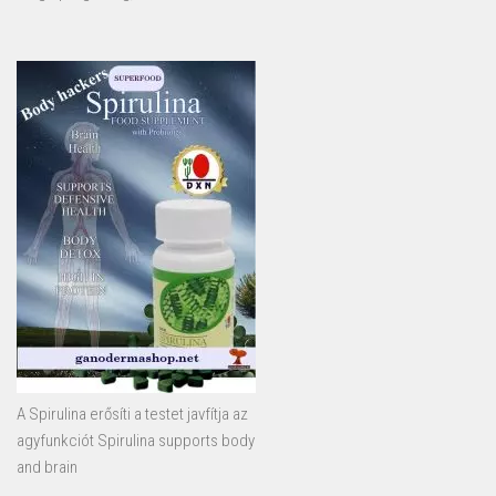
A Spirulina erősíti a testet javfítja az
agyfunkciót Spirulina supports body
and brain