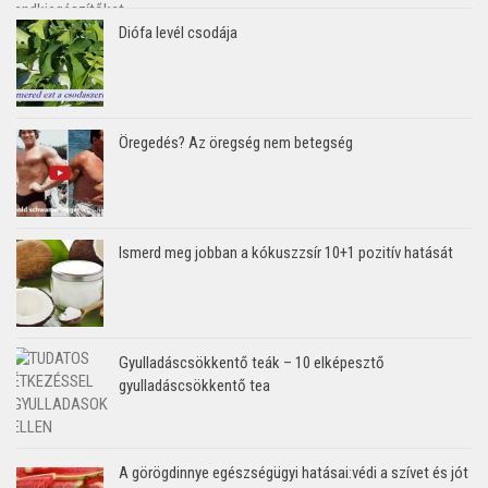
Diófa levél csodája
Öregedés? Az öregség nem betegség
Ismerd meg jobban a kókuszzsír 10+1 pozitív hatását
Gyulladáscsökkentő teák – 10 elképesztő
gyulladáscsökkentő tea
A görögdinnye egészségügyi hatásai:védi a szívet és jót