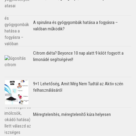
A spirulina és gyógygombák hatása a fogyásra –
valóban működik?
Citrom diéta? Beyonce 10 nap alatt 9 kilót fogyott a
limonádé segítségével!
9+1 Lehetőség, Amit Még Nem Tudtál az Aktiv szén
felhasználásáról
Méregtelenítés, méregtelenítő kúra helyesen