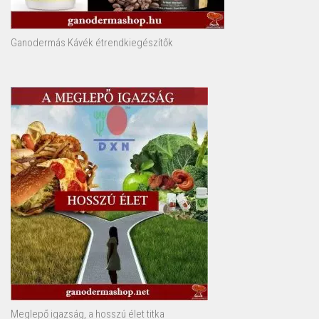
Ganodermás Kávék étrendkiegészítők
Meglepő igazság, a hosszú élet titka