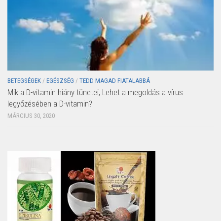
BETEGSÉGEK
/
EGÉSZSÉG
/
TEDD MAGAD FIATALABBÁ
Mik a D-vitamin hiány tünetei, Lehet a megoldás a vírus
legyőzésében a D-vitamin?
MÁRCIUS 30, 2020