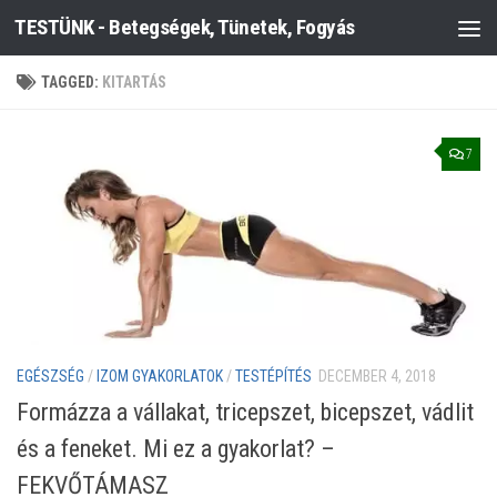
TESTÜNK - Betegségek, Tünetek, Fogyás
Skip to content
TAGGED:
KITARTÁS
7
EGÉSZSÉG
/
IZOM GYAKORLATOK
/
TESTÉPÍTÉS
DECEMBER 4, 2018
Formázza a vállakat, tricepszet, bicepszet, vádlit
és a feneket. Mi ez a gyakorlat? –
FEKVŐTÁMASZ