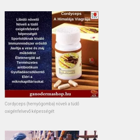
Cordyceps (hernyógomba) növeli a tüdő
oxigénfelvevő képességét