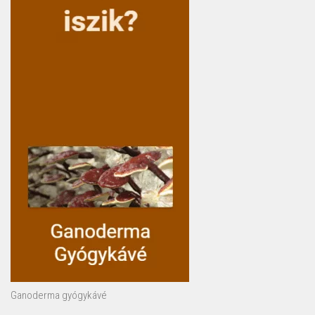
Ganoderma gyógykávé