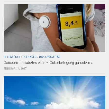
BETEGSÉGEK
/
EGÉSZSÉG
/
RÁK GYÓGYÍTÁS
Ganoderma diabetes ellen – Cukorbetegség ganoderma
FEBRUÁR 14, 2017