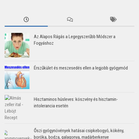
Az Alapos Rágás a Legegyszerűbb Módszer a
Fogyáshoz
Érszűkület és meszesedés ellen a legjobb gyógymód
Hisztaminos húsleves: köszvény és hisztamin-
intolerancia esetén
Őszi gyógynövények hatásai csipkebogyó, kökény,
boróka, bodza, galagonya, madárberkenye