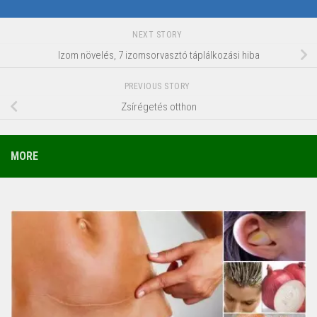
NEXT STORY
Izom növelés, 7 izomsorvasztó táplálkozási hiba
PREVIOUS STORY
Zsírégetés otthon
MORE