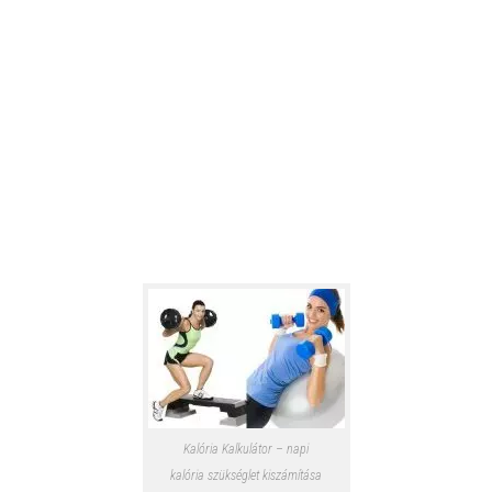
Kalória Kalkulátor – napi
kalória szükséglet kiszámítása