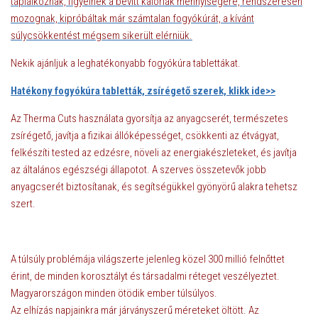
táplálkoznak, figyelnek a bevitt kalóriák mennyiségére, rendszeresen
mozognak, kipróbáltak már számtalan fogyókúrát, a kívánt
súlycsökkentést mégsem sikerült elérniük.
Nekik ajánljuk a leghatékonyabb fogyókúra tablettákat.
Hatékony fogyókúra tabletták, zsírégető szerek, klikk ide>>
Az Therma Cuts használata gyorsítja az anyagcserét, természetes
zsírégető, javítja a fizikai állóképességet, csökkenti az étvágyat,
felkészíti tested az edzésre, növeli az energiakészleteket, és javítja
az általános egészségi állapotot. A szerves összetevők jobb
anyagcserét biztosítanak, és segítségükkel gyönyörű alakra tehetsz
szert.
A túlsúly problémája világszerte jelenleg közel 300 millió felnőttet
érint, de minden korosztályt és társadalmi réteget veszélyeztet.
Magyarországon minden ötödik ember túlsúlyos.
Az elhízás napjainkra már járványszerű méreteket öltött. Az