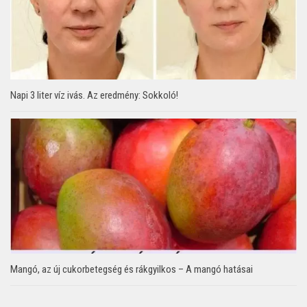
Napi 3 liter víz ivás. Az eredmény: Sokkoló!
Mangó, az új cukorbetegség és rákgyilkos – A mangó hatásai