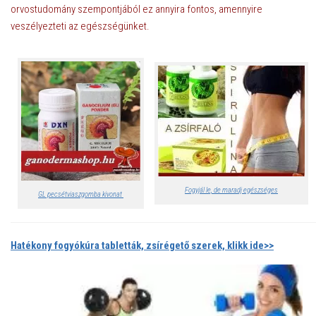
orvostudomány szempontjából ez annyira fontos, amennyire
veszélyezteti az egészségünket.
Fogyjál le, de maradj egészséges
GL pecsétviaszgomba kivonat
Hatékony fogyókúra tabletták, zsírégető szerek, klikk ide>>