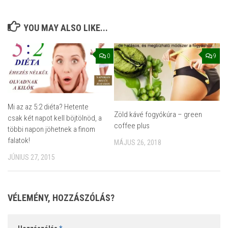
YOU MAY ALSO LIKE...
0
9
Mi az az 5:2 diéta? Hetente
Zöld kávé fogyókúra – green
csak két napot kell böjtölnöd, a
coffee plus
többi napon jöhetnek a finom
falatok!
MÁJUS 26, 2018
JÚNIUS 27, 2015
VÉLEMÉNY, HOZZÁSZÓLÁS?