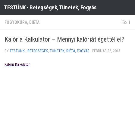
TESTÜNK - Betegségek, Tünetek, Fogyás
Skip to content
FOGYÓKÚRA, DIÉTA
1
Kalória Kalkulátor – Mennyi kalóriát égettél el?
BY
TESTÜNK - BETEGSÉGEK, TÜNETEK, DIÉTA, FOGYÁS
·
FEBRUÁR 22, 2013
Kalória Kalkulátor