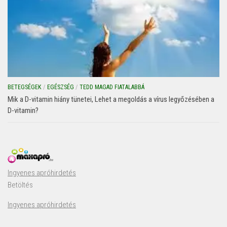
BETEGSÉGEK
/
EGÉSZSÉG
/
TEDD MAGAD FIATALABBÁ
Mik a D-vitamin hiány tünetei, Lehet a megoldás a vírus legyőzésében a
D-vitamin?
Ingyenes apróhirdetés
Betöltés
Ingyenes apróhirdetés