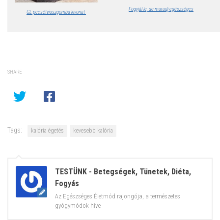
Fogyjál le, de maradj egészséges
GL pecsétviaszgomba kivonat
SHARE
Tags:
kalória égetés
kevesebb kalória
TESTÜNK - Betegségek, Tünetek, Diéta,
Fogyás
Az Egészséges Életmód rajongója, a természetes
gyógymódok híve