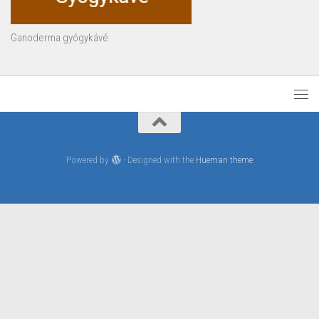
Ganoderma gyógykávé
Powered by
- Designed with the
Hueman theme