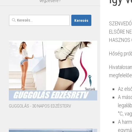
végzésére?
hőség elle
Keresés:
SZENVEDÓK
ELSŐRE NE
HASZNOS 
Hőség prób
Hivatalosa
megfelelően
Az els
A máso
legalá
GUGGOLÁS - 30 NAPOS EDZÉSTERV
°C, va
A harma
egymás