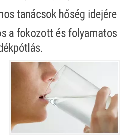
os tanácsok hőség idejére
s a fokozott és folyamatos
dékpótlás.