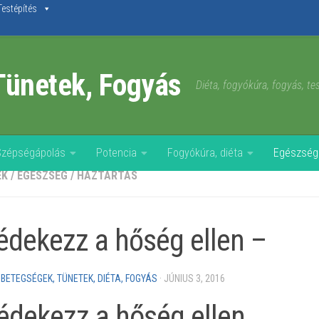
Testépítés
Tünetek, Fogyás
Diéta, fogyókúra, fogyás, t
Szépségápolás
Potencia
Fogyókúra, diéta
Egészség
EK
/
EGÉSZSÉG
/
HÁZTARTÁS
védekezz a hőség ellen –
 BETEGSÉGEK, TÜNETEK, DIÉTA, FOGYÁS
·
JÚNIUS 3, 2016
védekezz a hőség ellen