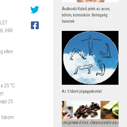
Árulkodó Külső jelek az acon,
bőrön, körmökön. Betegség
tünetek
LÉT.
K, PÁR
g ellen
 a 25 °C.
Az 5 tibeti jógagyakorlat
et
napi 25
bb három