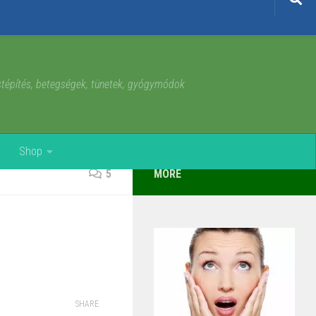
estépítés, betegségek, tünetek, gyógymódok
Shop
5
MORE
SHARE