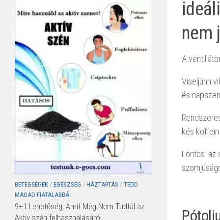
ideál
nem j
A ventilláto
Viseljünn v
és napsze
Rendszeres
kés koffein 
Fontos: az 
szomjúságot
BETEGSÉGEK
/
EGÉSZSÉG
/
HÁZTARTÁS
/
TEDD
MAGAD FIATALABBÁ
9+1 Lehetőség, Amit Még Nem Tudtál az
Pótolj
Aktiv szén felhasználásáról