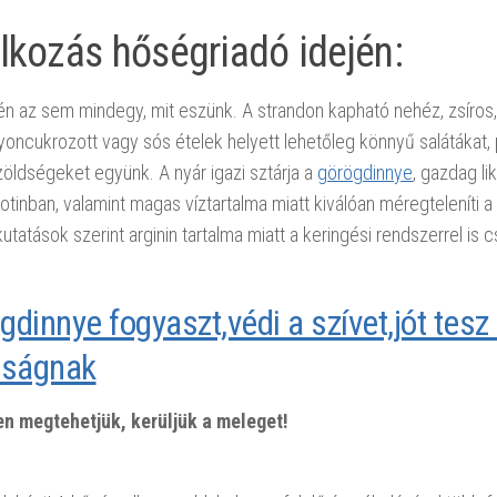
lkozás hőségriadó idején:
n az sem mindegy, mit eszünk. A strandon kapható nehéz, zsíros,
gyoncukrozott vagy sós ételek helyett lehetőleg könnyű salátákat, 
zöldségeket együnk. A nyár igazi sztárja a
görögdinnye
, gazdag li
otinban, valamint magas víztartalma miatt kiválóan méregteleníti a
utatások szerint arginin tartalma miatt a keringési rendszerrel is 
gdinnye fogyaszt,védi a szívet,jót tesz
sságnak
n megtehetjük, kerüljük a meleget!
hőség ellen, hőségriadó,
 esetén