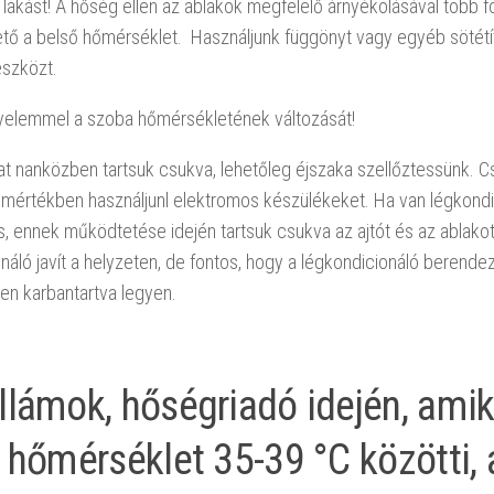
 lakást! A hőség ellen az ablakok megfelelő árnyékolásával több f
tő a belső hőmérséklet. Használjunk függönyt vagy egyéb sötétít
eszközt.
igyelemmel a szoba hőmérsékletének változását!
t nanközben tartsuk csukva, lehetőleg éjszaka szellőztessünk. C
mértékben használjunl elektromos készülékeket. Ha van légkondi
 ennek működtetése idején tartsuk csukva az ajtót és az ablakot
náló javít a helyzeten, de fontos, hogy a légkondicionáló berendez
en karbantartva legyen.
lámok, hőségriadó idején, amik
 hőmérséklet 35-39 °C közötti, 