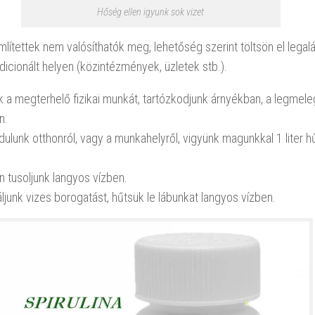
Hőség ellen igyunk sok vizet
mlítettek nem valósíthatók meg, lehetőség szerint töltsön el legal
dicionált helyen (közintézmények, üzletek stb.).
ük a megterhelő fizikai munkát, tartózkodjunk árnyékban, a legmel
n.
dulunk otthonról, vagy a munkahelyről, vigyünk magunkkal 1 liter h
n tusoljunk langyos vízben.
ljunk vizes borogatást, hűtsük le lábunkat langyos vízben.