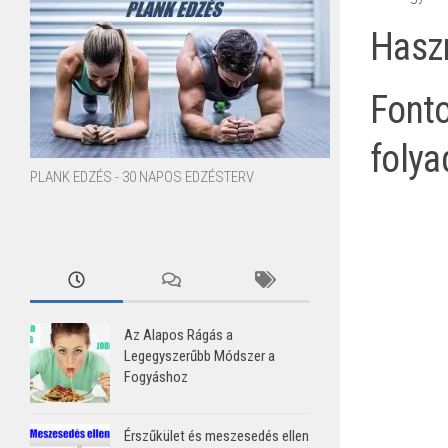
Haszn
Fonto
folya
PLANK EDZÉS - 30 NAPOS EDZÉSTERV
Az Alapos Rágás a
Legegyszerűbb Módszer a
Fogyáshoz
Érszűkület és meszesedés ellen