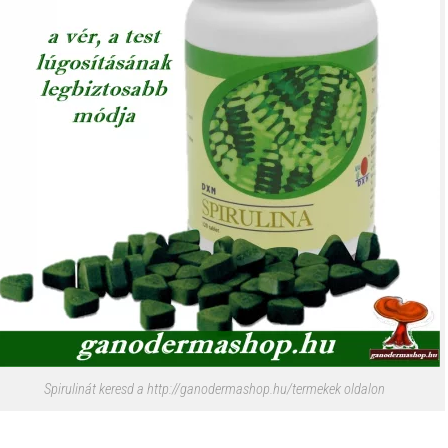
Spirulinát keresd a http://ganodermashop.hu/termekek oldalon