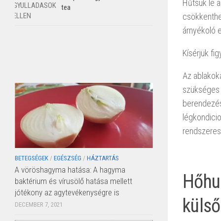
Hűtsük le a
tea
csökkenthe
árnyékoló 
Kísérjük f
Az ablakoka
szükséges 
berendezés,
légkondicio
rendszeres
BETEGSÉGEK
/
EGÉSZSÉG
/
HÁZTARTÁS
A vöröshagyma hatása: A hagyma
Hőhul
baktérium és vírusölő hatása mellett
jótékony az agytevékenységre is
külső
DECEMBER 7, 2021