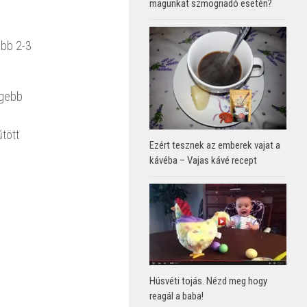
magunkat szmogriadó esetén?
ább 2-3
egebb
űtött
Ezért tesznek az emberek vajat a
kávéba – Vajas kávé recept
Húsvéti tojás. Nézd meg hogy
reagál a baba!