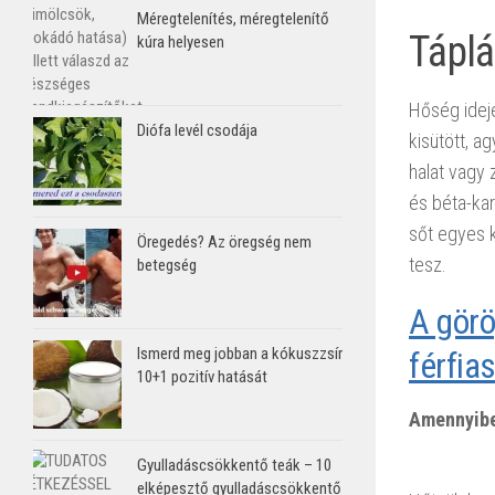
Méregtelenítés, méregtelenítő
Táplá
kúra helyesen
Hőség idejé
Diófa levél csodája
kisütött, a
halat vagy 
és béta-kar
sőt egyes k
Öregedés? Az öregség nem
tesz.
betegség
A görö
Ismerd meg jobban a kókuszzsír
férfia
10+1 pozitív hatását
Amennyibe
hőségriadó
Gyulladáscsökkentő teák – 10
elképesztő gyulladáscsökkentő