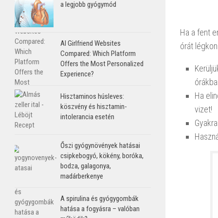
a legjobb gyógymód
Ha a fent e
AI Girlfriend Websites
órát légkon
Compared: Which Platform
Offers the Most Personalized
Kerülj
Experience?
órákba
Ha elin
Hisztaminos húsleves:
köszvény és hisztamin-
vizet!
intolerancia esetén
Gyakra
Haszná
Őszi gyógynövények hatásai
csipkebogyó, kökény, boróka,
bodza, galagonya,
madárberkenye
A spirulina és gyógygombák
hatása a fogyásra – valóban