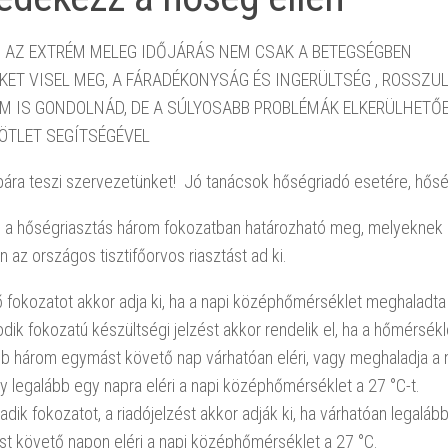
n
AZ EXTRÉM MELEG IDŐJÁRÁS NEM CSAK A BETEGSÉGBEN
ET VISEL MEG, A FÁRADÉKONYSÁG ÉS INGERÜLTSÉG , ROSSZUL
M IS GONDOLNÁD, DE A SÚLYOSABB PROBLÉMÁK ELKERÜLHETŐE
ÖTLET SEGÍTSÉGÉVEL
ára teszi szervezetünket! Jó tanácsok hőségriadó esetére, hősé
n a hőségriasztás három fokozatban határozható meg, melyeknek
 az országos tisztifőorvos riasztást ad ki.
ő fokozatot akkor adja ki, ha a napi középhőmérséklet meghaladta
dik fokozatú készültségi jelzést akkor rendelik el, ha a hőmérsékl
bb három egymást követő nap várhatóan eléri, vagy meghaladja a 
gy legalább egy napra eléri a napi középhőmérséklet a 27 °C-t.
dik fokozatot, a riadójelzést akkor adják ki, ha várhatóan legalá
t követő napon eléri a napi középhőmérséklet a 27 °C.