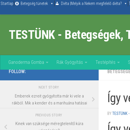
Startlap
Betegség tünetek
Diéta |Melyik a Nekem megfelelő diéta?
Skip to content
TESTÜNK - Betegségek, 
Ganoderma Gomba
Rák Gyógyítás
Testépítés
FOLLOW:
BETEGSÉG
NEXT STORY
Így 
Emberek ezreit gyógyította már ki vele a
rákból. Mik a kender és a marihuána hatásai
BY
TESTÜNK -
PREVIOUS STORY
Kinek van szüksége méregtelenítő kúra
Így 