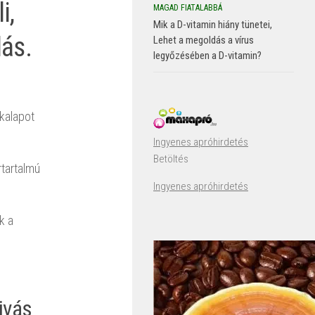
i,
MAGAD FIATALABBÁ
Mik a D-vitamin hiány tünetei,
lás.
Lehet a megoldás a vírus
legyőzésében a D-vitamin?
 kalapot
Ingyenes apróhirdetés
Betöltés
tartalmú
Ingyenes apróhirdetés
k a
zivás