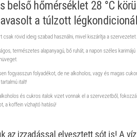
is belső hőmérséklet 28 °C körül
avasolt a túlzott légkondicioná
rt csak rövid ideig szabad használni, mivel kiszárítja a szervezetet.
ilágos, természetes alapanyagú, bő ruhát, a napon széles karimájú
müveget.
en fogyasszun folyadékot, de ne alkoholos, vagy és magas cukor
tartalmú italt!
alkoholos és cukros italok vizet vonnak el a szervezetből, fokozzá
, a koffein vízhajtó hatású!
uk az izzadással elvesztett sót is! A ví