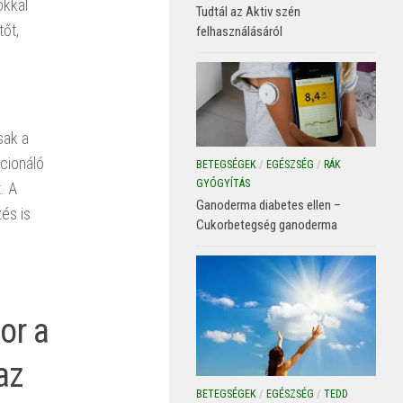
okkal
Tudtál az Aktiv szén
őt,
felhasználásáról
sak a
cionáló
BETEGSÉGEK
/
EGÉSZSÉG
/
RÁK
GYÓGYÍTÁS
. A
Ganoderma diabetes ellen –
és is
Cukorbetegség ganoderma
or a
az
BETEGSÉGEK
/
EGÉSZSÉG
/
TEDD