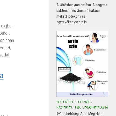
A vöröshagyma hatása: A hagyma
baktérium és vírusölő hatása
mellett jótékony az
agytevékenységre is
 olajban
párolt
kopinban
 vesét,
csodát
 a
BETEGSÉGEK
/
EGÉSZSÉG
/
HÁZTARTÁS
/
TEDD MAGAD FIATALABBÁ
9+1 Lehetőség, Amit Még Nem