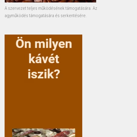
A szervezet teljes működésének támogatására. Az
agyműködés támogatására és serkentésére.