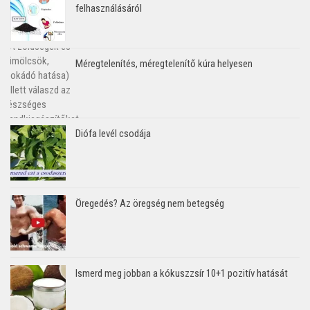
felhasználásáról
Méregtelenítés, méregtelenítő kúra helyesen
Diófa levél csodája
Öregedés? Az öregség nem betegség
Ismerd meg jobban a kókuszzsír 10+1 pozitív hatását