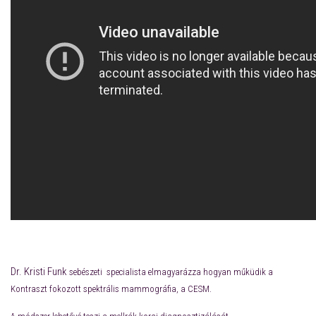
Dr. Kristi Funk
sebészeti specialista
elmagyarázza hogyan műküdik a
Kontraszt fokozott spektrális mammográfia, a CESM.