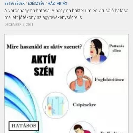
BETEGSÉGEK
/
EGÉSZSÉG
/
HÁZTARTÁS
A vöröshagyma hatása: A hagyma baktérium és vírusölő hatása
mellett jótékony az agytevékenységre is
DECEMBER 7, 2021