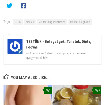
Tags:
CESM
mellrák
Mellrák diagnosztizálás
Mellrák diagnózis
TESTÜNK - Betegségek, Tünetek, Diéta,
Fogyás
Az Egészséges Életmód rajongója, a természetes
gyógymódok híve
YOU MAY ALSO LIKE...
7
5