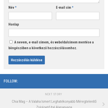
Név
*
E-mail cím
*
Honlap
A nevem, e-mail címem, és weboldalcímem mentése a
böngészőben a következő hozzászólásomhoz.
FOLLOW:
NEXT STORY
Chia Mag – A Valaha Ismert Leghatékonyabb Méregtelenítő
Zsírégető Ital Alapanyaga