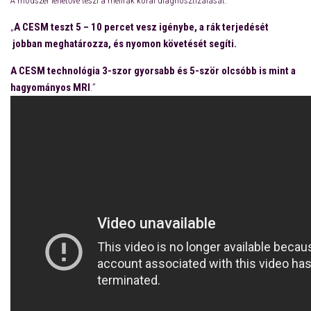
A módszer lehetővé teszi a mellrák korai diagnosztizálását.
„
A CESM teszt 5 – 10 percet vesz igénybe, a rák terjedését
jobban meghatározza, és nyomon követését segíti.
A CESM technológia 3-szor gyorsabb és 5-ször olcsóbb is mint a
hagyományos MRI
.”