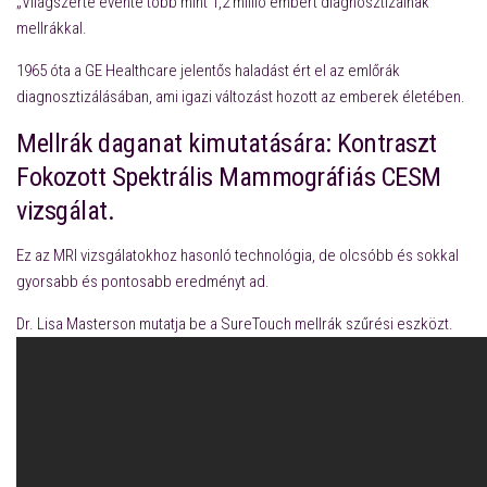
„Világszerte évente több mint 1,2 millió embert diagnosztizálnak
mellrákkal.
1965 óta a GE Healthcare jelentős haladást ért el az emlőrák
diagnosztizálásában, ami igazi változást hozott az emberek életében.
Mellrák daganat kimutatására: Kontraszt
Fokozott Spektrális Mammográfiás CESM
vizsgálat.
Ez az MRI vizsgálatokhoz hasonló technológia, de olcsóbb és sokkal
gyorsabb és pontosabb eredményt ad.
Dr. Lisa Masterson mutatja be a SureTouch mellrák szűrési eszközt.