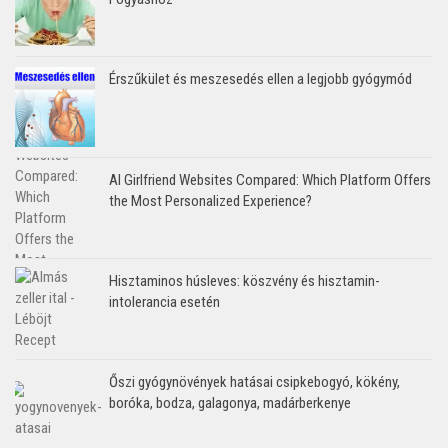
Érszűkület és meszesedés ellen a legjobb gyógymód
AI Girlfriend Websites Compared: Which Platform Offers
the Most Personalized Experience?
Hisztaminos húsleves: köszvény és hisztamin-
intolerancia esetén
Őszi gyógynövények hatásai csipkebogyó, kökény,
boróka, bodza, galagonya, madárberkenye