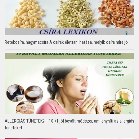
Retekcsíra, hagymacsíra A csírák élettani hatása, melyik csíra mire jó
ALLERGIÁS TÜNETEK? – 10 +1 jól bevált módszer, ami enyhíti az allergiás
tüneteket