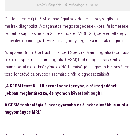
Mellrák diagnózis – új technológia a : CESM
GE Healthcare új CESM technológiát vezetett be, hogy segítse a
mellrák diagnózist. A daganatos megbetegedések korai felismerése
létfontosságú, és most a
GE Healthcare (NYSE: GE), bejelentette egy
innovatív technológia bevezetését, hogy segítse a mellrák diagnózist.
Az új SenoBright Contrast Enhanced Spectral Mammográfia (Kontraszt
fokozott spektrális mammográfia CESM) technológia csökkenti a
mammográfia eredményének kétértelműségét, nagyobb biztonsággal
teszi lehetővé az orvosok számára a rák diagnosztizálását.
„
A CESM teszt 5 – 10 percet vesz igénybe, a rák terjedését
jobban meghatározza, és nyomon követését segíti.
A CESM technológia 3-szor gyorsabb és 5-ször olcsóbb is mint a
hagyományos MRI
.”