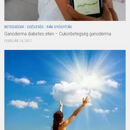
BETEGSÉGEK
/
EGÉSZSÉG
/
RÁK GYÓGYÍTÁS
Ganoderma diabetes ellen – Cukorbetegség ganoderma
FEBRUÁR 14, 2017