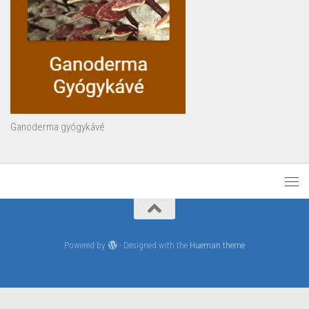
Ganoderma gyógykávé
Powered by
- Designed with the
Hueman theme