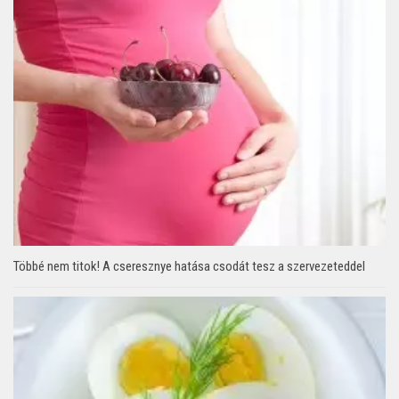
Többé nem titok! A cseresznye hatása csodát tesz a szervezeteddel