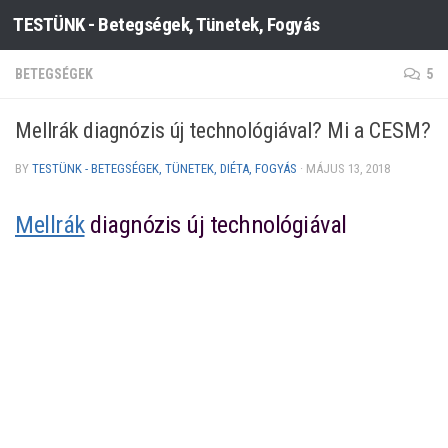
TESTÜNK - Betegségek, Tünetek, Fogyás
Skip to content
BETEGSÉGEK
5
Mellrák diagnózis új technológiával? Mi a CESM?
BY
TESTÜNK - BETEGSÉGEK, TÜNETEK, DIÉTA, FOGYÁS
·
MÁJUS 13, 2018
Mellrák
diagnózis új technológiával