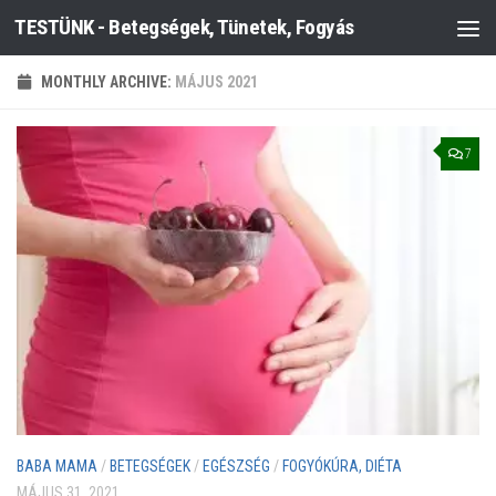
TESTÜNK - Betegségek, Tünetek, Fogyás
Skip to content
MONTHLY ARCHIVE:
MÁJUS 2021
7
BABA MAMA
/
BETEGSÉGEK
/
EGÉSZSÉG
/
FOGYÓKÚRA, DIÉTA
MÁJUS 31, 2021