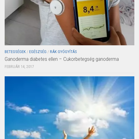
BETEGSÉGEK
/
EGÉSZSÉG
/
RÁK GYÓGYÍTÁS
Ganoderma diabetes ellen – Cukorbetegség ganoderma
FEBRUÁR 14, 2017