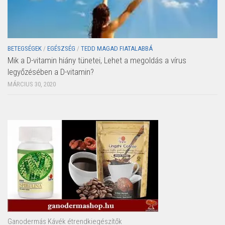
BETEGSÉGEK
/
EGÉSZSÉG
/
TEDD MAGAD FIATALABBÁ
Mik a D-vitamin hiány tünetei, Lehet a megoldás a vírus
legyőzésében a D-vitamin?
MÁRCIUS 30, 2020
Ganodermás Kávék étrendkiegészítők