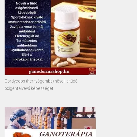
Cordyceps (hernyógomba) növeli a tüdő
oxigénfelvevő képességét