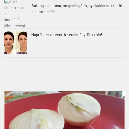
Anti-aging hatású, öregedésgátló, gyulladáscsökkentő
zöld limonádé
Napi 3 liter víz ivás. Az eredmény: Sokkoló!