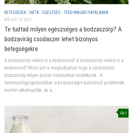
BETEGSÉGEK
/
DIÉTA
/
EGÉSZSÉG
/
TEDD MAGAD FIATALABBÁ
MÁJUS 13, 2021
Te tudtad milyen egészséges a bodzaszörp? A
bodzavirág csodaszer lehet bizonyos
betegségekre
A bodzaszörp neked is a kedvenced? A bodzaszörp neked is a
kedvenced? Most azt is megtudhatod, hogy a varázslatos
bodzavirág milyen pozitív hatásokkal rendelkezik. A
természetgyógyászatban a bodzavirágot különböző problémák
esetén alkalmazták, de a...
5