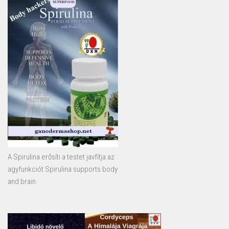
A Spirulina erősíti a testet javfítja az
agyfunkciót Spirulina supports body
and brain