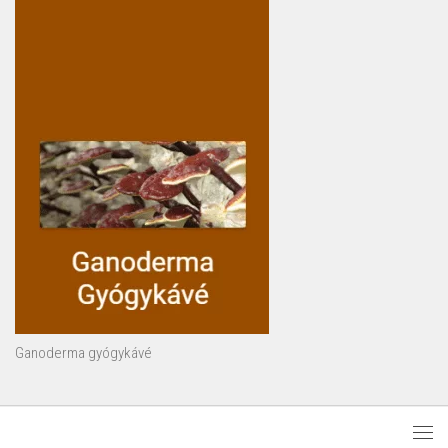
Ganoderma gyógykávé