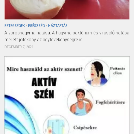
BETEGSÉGEK
/
EGÉSZSÉG
/
HÁZTARTÁS
A vöröshagyma hatása: A hagyma baktérium és vírusölő hatása
mellett jótékony az agytevékenységre is
DECEMBER 7, 2021