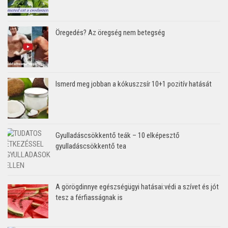
Öregedés? Az öregség nem betegség
Ismerd meg jobban a kókuszzsír 10+1 pozitív hatását
Gyulladáscsökkentő teák – 10 elképesztő
gyulladáscsökkentő tea
A görögdinnye egészségügyi hatásai:védi a szívet és jót
tesz a férfiasságnak is