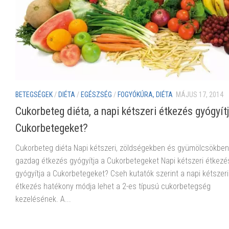
BETEGSÉGEK
/
DIÉTA
/
EGÉSZSÉG
/
FOGYÓKÚRA, DIÉTA
MÁJUS 17, 2014
Cukorbeteg diéta, a napi kétszeri étkezés gyógyítj
Cukorbetegeket?
Cukorbeteg diéta Napi kétszeri, zöldségekben és gyümölcsökben
gazdag étkezés gyógyítja a Cukorbetegeket Napi kétszeri étkezé
gyógyítja a Cukorbetegeket? Cseh kutatók szerint a napi kétszeri
étkezés hatékony módja lehet a 2-es típusú cukorbetegség
kezelésének. A...