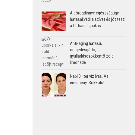
A görögdinnye egészségügyi
hatásai:védi a szívet és jót tesz
a férfiasságnak is
Anti-aging hatású,
öregedésgátló,
gyulladáscsökkentő zöld
limonádé
Napi 3 liter víz ivás. Az
eredmény: Sokkoló!