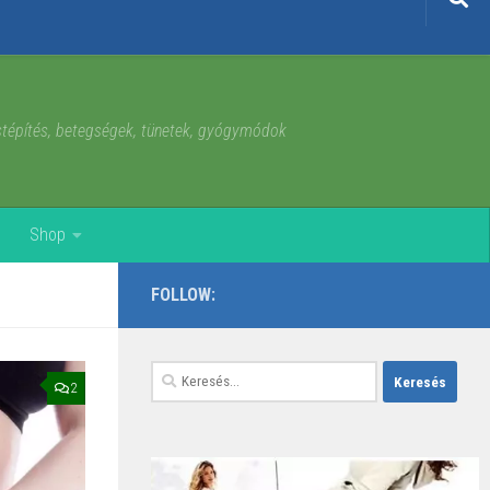
estépítés, betegségek, tünetek, gyógymódok
Shop
FOLLOW:
Keresés:
2