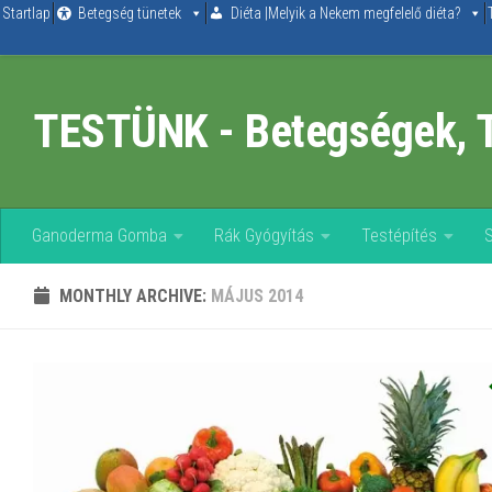
Startlap
Betegség tünetek
Diéta |Melyik a Nekem megfelelő diéta?
Skip to content
TESTÜNK - Betegségek, 
Ganoderma Gomba
Rák Gyógyítás
Testépítés
MONTHLY ARCHIVE:
MÁJUS 2014