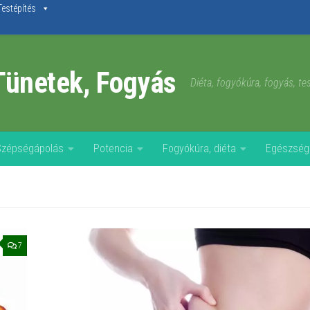
Testépítés
Tünetek, Fogyás
Diéta, fogyókúra, fogyás, t
Szépségápolás
Potencia
Fogyókúra, diéta
Egészség
7