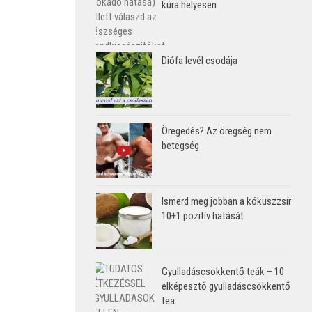
kúra helyesen
Diófa levél csodája
Öregedés? Az öregség nem
betegség
Ismerd meg jobban a kókuszzsír
10+1 pozitív hatását
Gyulladáscsökkentő teák – 10
elképesztő gyulladáscsökkentő
tea