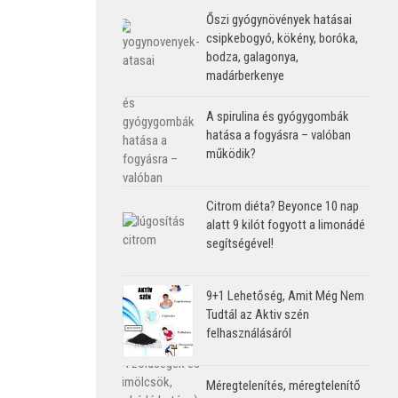
Őszi gyógynövények hatásai
csipkebogyó, kökény, boróka,
bodza, galagonya,
madárberkenye
A spirulina és gyógygombák
hatása a fogyásra – valóban
működik?
Citrom diéta? Beyonce 10 nap
alatt 9 kilót fogyott a limonádé
segítségével!
9+1 Lehetőség, Amit Még Nem
Tudtál az Aktiv szén
felhasználásáról
Méregtelenítés, méregtelenítő