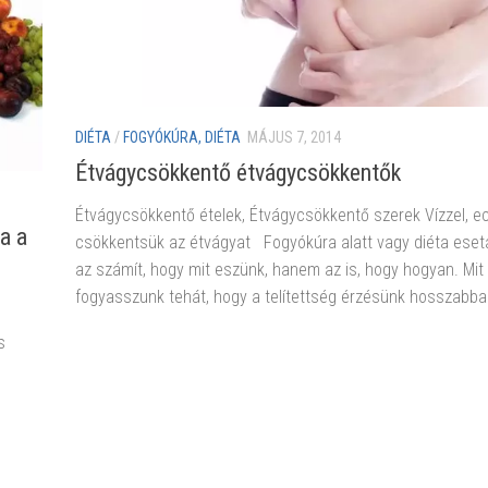
DIÉTA
/
FOGYÓKÚRA, DIÉTA
MÁJUS 7, 2014
Étvágycsökkentő étvágycsökkentők
Étvágycsökkentő ételek, Étvágycsökkentő szerek Vízzel, ec
a a
csökkentsük az étvágyat Fogyókúra alatt vagy diéta ese
az számít, hogy mit eszünk, hanem az is, hogy hogyan. Mit
fogyasszunk tehát, hogy a telítettség érzésünk hosszabban
s