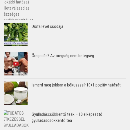
Diófa levél csodája
Öregedés? Az öregség nem betegség
Ismerd meg jobban a kókuszzsír 10+1 pozitív hatását
Gyulladáscsökkentő teák – 10 elképesztő
gyulladáscsökkentő tea