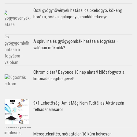
Őszi gyógynövények hatásai csipkebogyó, kökény,
boróka, bodza, galagonya, madárberkenye
A spirulina és gyógygombák hatása a fogyásra –
valóban működik?
Citrom diéta? Beyonce 10 nap alatt 9 kilót fogyott a
limonádé segítségével!
9+1 Lehetőség, Amit Még Nem Tudtál az Aktiv szén
felhasználásáról
Méregtelenítés, méregtelenítő kúra helyesen