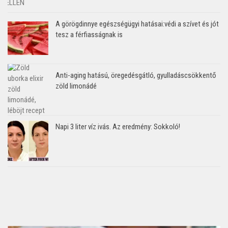
A görögdinnye egészségügyi hatásai:védi a szívet és jót
tesz a férfiasságnak is
Anti-aging hatású, öregedésgátló, gyulladáscsökkentő
zöld limonádé
Napi 3 liter víz ivás. Az eredmény: Sokkoló!