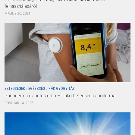
felhasználásáról
MÁJUS 20, 2024
BETEGSÉGEK
/
EGÉSZSÉG
/
RÁK GYÓGYÍTÁS
Ganoderma diabetes ellen – Cukorbetegség ganoderma
FEBRUÁR 14, 2017