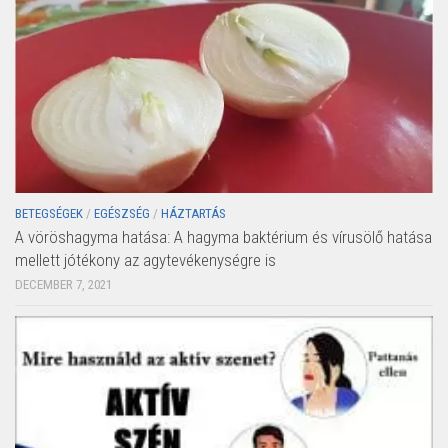
BETEGSÉGEK
/
EGÉSZSÉG
/
HÁZTARTÁS
A vöröshagyma hatása: A hagyma baktérium és vírusölő hatása
mellett jótékony az agytevékenységre is
DECEMBER 7, 2021