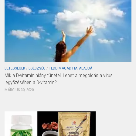
BETEGSÉGEK
/
EGÉSZSÉG
/
TEDD MAGAD FIATALABBÁ
Mik a D-vitamin hiány tünetei, Lehet a megoldás a vírus
legyőzésében a D-vitamin?
MÁRCIUS 30, 2020