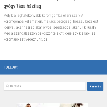
gyógyítása házilag
Melyik a leghatékonyabb körömgomba elleni szer? A
körömgomba kellemetlen, makacs betegség, hosszú kezelést
igényel, akár házilag akár orvosi segítséggel akarjuk kikúrálni.
Még a szandálszezon beköszönte előtt ideje egy kis láb-, és
körömápolást végeznünk, de...
FOLLOW:
Keresés: