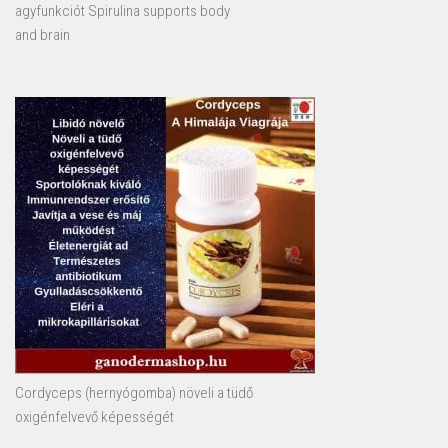
agyfunkciót Spirulina supports body
and brain
Cordyceps (hernyógomba) növeli a tüdő
oxigénfelvevő képességét