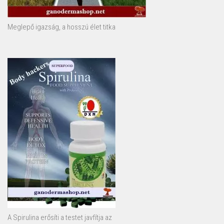
Meglepő igazság, a hosszú élet titka
A Spirulina erősíti a testet javfítja az