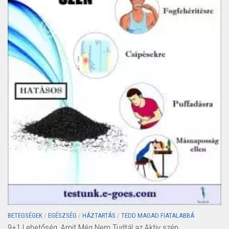
BETEGSÉGEK
/
EGÉSZSÉG
/
HÁZTARTÁS
/
TEDD MAGAD FIATALABBÁ
9+1 Lehetőség, Amit Még Nem Tudtál az Aktiv szén