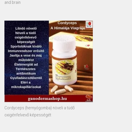
and brain
Cordyceps (hernyógomba) növeli a tüdő
oxigénfelvevő képességét