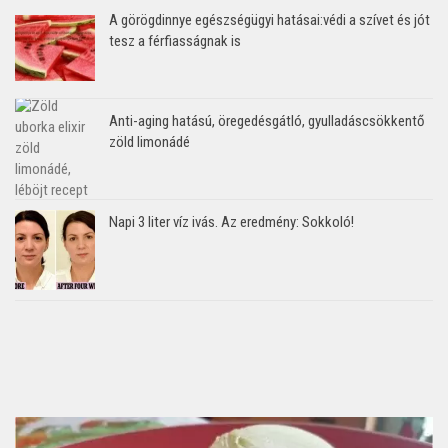
A görögdinnye egészségügyi hatásai:védi a szívet és jót
tesz a férfiasságnak is
Anti-aging hatású, öregedésgátló, gyulladáscsökkentő
zöld limonádé
Napi 3 liter víz ivás. Az eredmény: Sokkoló!