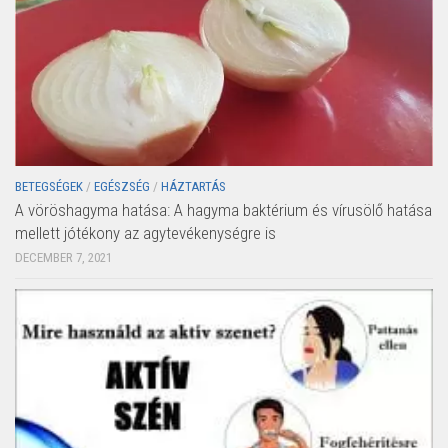
BETEGSÉGEK
/
EGÉSZSÉG
/
HÁZTARTÁS
A vöröshagyma hatása: A hagyma baktérium és vírusölő hatása
mellett jótékony az agytevékenységre is
DECEMBER 7, 2021