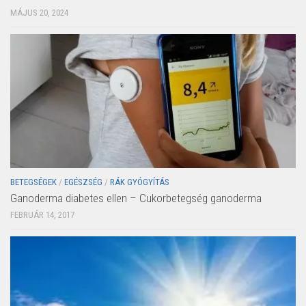
MÁJUS 20, 2024
BETEGSÉGEK
/
EGÉSZSÉG
/
RÁK GYÓGYÍTÁS
Ganoderma diabetes ellen – Cukorbetegség ganoderma
FEBRUÁR 14, 2017