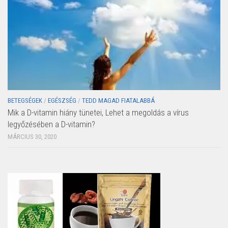
BETEGSÉGEK
/
EGÉSZSÉG
/
TEDD MAGAD FIATALABBÁ
Mik a D-vitamin hiány tünetei, Lehet a megoldás a vírus
legyőzésében a D-vitamin?
MÁRCIUS 30, 2020