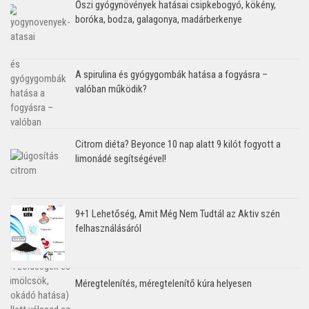
Őszi gyógynövények hatásai csipkebogyó, kökény,
boróka, bodza, galagonya, madárberkenye
A spirulina és gyógygombák hatása a fogyásra –
valóban működik?
Citrom diéta? Beyonce 10 nap alatt 9 kilót fogyott a
limonádé segítségével!
9+1 Lehetőség, Amit Még Nem Tudtál az Aktiv szén
felhasználásáról
Méregtelenítés, méregtelenítő kúra helyesen