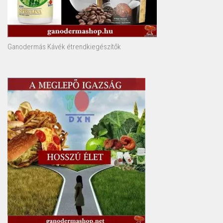
Ganodermás Kávék étrendkiegészítők