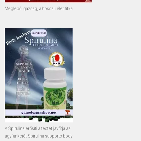
Meglepő igazság, a hosszú élet titka
A Spirulina erősíti a testet javfítja az
agyfunkciót Spirulina supports body