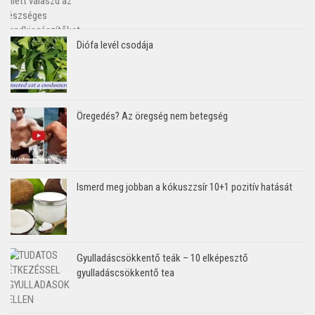
Diófa levél csodája
Öregedés? Az öregség nem betegség
Ismerd meg jobban a kókuszzsír 10+1 pozitív hatását
Gyulladáscsökkentő teák – 10 elképesztő
gyulladáscsökkentő tea