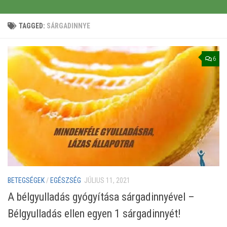
TAGGED:
SÁRGADINNYE
6
BETEGSÉGEK
/
EGÉSZSÉG
JÚLIUS 11, 2021
A bélgyulladás gyógyítása sárgadinnyével –
Bélgyulladás ellen egyen 1 sárgadinnyét!