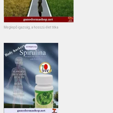
Meglepő igazság, a hosszú élet titka