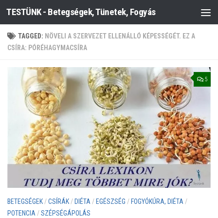
TESTÜNK - Betegségek, Tünetek, Fogyás
Skip to content
TAGGED:
NÖVELI A SZERVEZET ELLENÁLLÓ KÉPESSÉGÉT. EZ A
CSÍRA: PÓRÉHAGYMACSÍRA
5
BETEGSÉGEK
/
CSÍRÁK
/
DIÉTA
/
EGÉSZSÉG
/
FOGYÓKÚRA, DIÉTA
/
POTENCIA
/
SZÉPSÉGÁPOLÁS