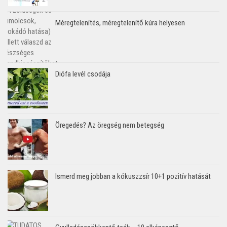
Méregtelenítés, méregtelenítő kúra helyesen
Diófa levél csodája
Öregedés? Az öregség nem betegség
Ismerd meg jobban a kókuszzsír 10+1 pozitív hatását