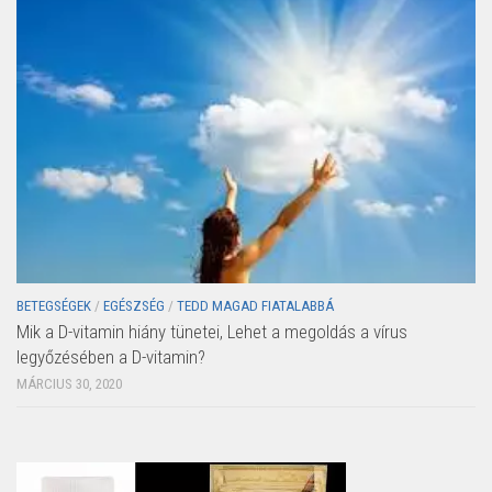
BETEGSÉGEK
/
EGÉSZSÉG
/
TEDD MAGAD FIATALABBÁ
Mik a D-vitamin hiány tünetei, Lehet a megoldás a vírus
legyőzésében a D-vitamin?
MÁRCIUS 30, 2020