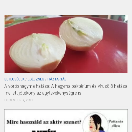
BETEGSÉGEK
/
EGÉSZSÉG
/
HÁZTARTÁS
A vöröshagyma hatása: A hagyma baktérium és vírusölő hatása
mellett jótékony az agytevékenységre is
DECEMBER 7, 2021