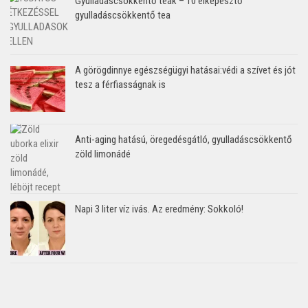
Gyulladáscsökkentő teák – 10 elképesztő
gyulladáscsökkentő tea
A görögdinnye egészségügyi hatásai:védi a szívet és jót
tesz a férfiasságnak is
Anti-aging hatású, öregedésgátló, gyulladáscsökkentő
zöld limonádé
Napi 3 liter víz ivás. Az eredmény: Sokkoló!