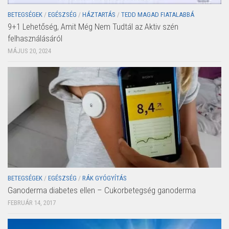
BETEGSÉGEK
/
EGÉSZSÉG
/
HÁZTARTÁS
/
TEDD MAGAD FIATALABBÁ
9+1 Lehetőség, Amit Még Nem Tudtál az Aktiv szén
felhasználásáról
MÁJUS 20, 2024
BETEGSÉGEK
/
EGÉSZSÉG
/
RÁK GYÓGYÍTÁS
Ganoderma diabetes ellen – Cukorbetegség ganoderma
FEBRUÁR 14, 2017