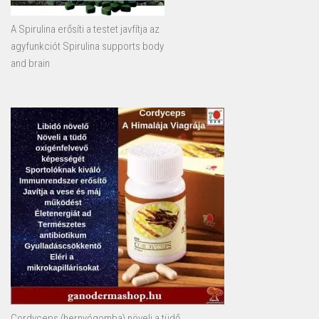
A Spirulina erősíti a testet javfítja az
agyfunkciót Spirulina supports body
and brain
Cordyceps (hernyógomba) növeli a tüdő