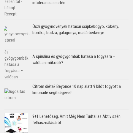
intolerancia esetén
Őszi gyógynövények hatásai csipkebogyó, kökény,
boróka, bodza, galagonya, madárberkenye
A spirulina és gyógygombák hatása a fogyásra –
valóban működik?
Citrom diéta? Beyonce 10 nap alatt 9 kilót fogyott a
limonádé segítségével!
9+1 Lehetőség, Amit Még Nem Tudtál az Aktiv szén
felhasználásáról