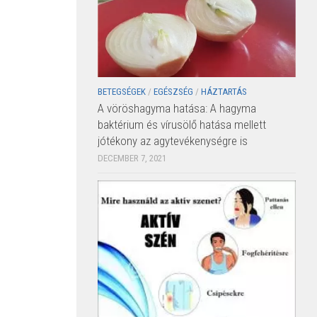
BETEGSÉGEK
/
EGÉSZSÉG
/
HÁZTARTÁS
A vöröshagyma hatása: A hagyma
baktérium és vírusölő hatása mellett
jótékony az agytevékenységre is
DECEMBER 7, 2021