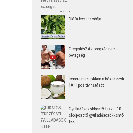
Diófa levél csodája
Öregedés? Az öregség nem
betegség
Ismerd meg jobban a kókuszzsír
10+1 pozitív hatását
Gyulladáscsökkentő teák – 10
elképesztő gyulladáscsökkentő
tea