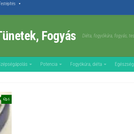
Testépítés
Tünetek, Fogyás
Diéta, fogyókúra, fogyás, t
Szépségápolás
Potencia
Fogyókúra, diéta
Egészség
6