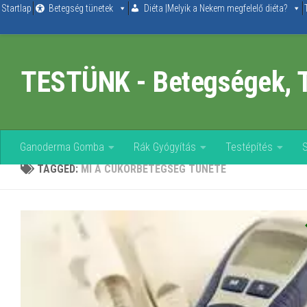
Startlap
Betegség tünetek
Diéta |Melyik a Nekem megfelelő diéta?
Skip to content
TESTÜNK - Betegségek, 
Ganoderma Gomba
Rák Gyógyítás
Testépítés
TAGGED:
MI A CUKORBETEGSÉG TÜNETE