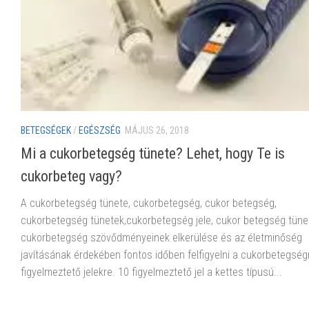
BETEGSÉGEK
/
EGÉSZSÉG
MÁJUS 26, 2018
Mi a cukorbetegség tünete? Lehet, hogy Te is
cukorbeteg vagy?
A cukorbetegség tünete, cukorbetegség, cukor betegség,
cukorbetegség tünetek,cukorbetegség jele, cukor betegség tüne
cukorbetegség szövődményeinek elkerülése és az életminőség
javításának érdekében fontos időben felfigyelni a cukorbetegség
figyelmeztető jelekre. 10 figyelmeztető jel a kettes típusú...