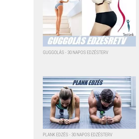
GUGGOLÁS - 30 NAPOS EDZÉSTERV
PLANK EDZÉS - 30 NAPOS EDZÉSTERV