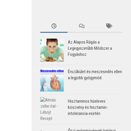
Az Alapos Rágás a
Legegyszerűbb Módszer a
Fogyáshoz
Érszűkület és meszesedés ellen
a legjobb gyógymód
Hisztaminos húsleves:
köszvény és hisztamin-
intolerancia esetén
Őszi gyógynövények hatásai