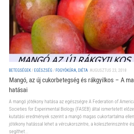
BETEGSÉGEK
/
EGÉSZSÉG
/
FOGYÓKÚRA, DIÉTA
AUGUSZTUS 23, 2018
Mangó, az új cukorbetegség és rákgyilkos – A m
hatásai
A mangó jótékony hatása az egészségre A Federation of Americ
Societies for Experimental Biology (FASEB) által ismertetett előz
kutatási eredmények szerint a mangó magas cukortartalma elle
jótékony hatással lehet a vércukorszintre, a koleszterinszintre é
segíthet...