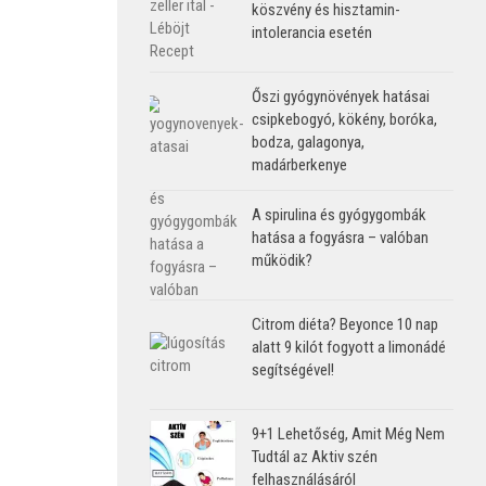
köszvény és hisztamin-
intolerancia esetén
Őszi gyógynövények hatásai
csipkebogyó, kökény, boróka,
bodza, galagonya,
madárberkenye
A spirulina és gyógygombák
hatása a fogyásra – valóban
működik?
Citrom diéta? Beyonce 10 nap
alatt 9 kilót fogyott a limonádé
segítségével!
9+1 Lehetőség, Amit Még Nem
Tudtál az Aktiv szén
felhasználásáról