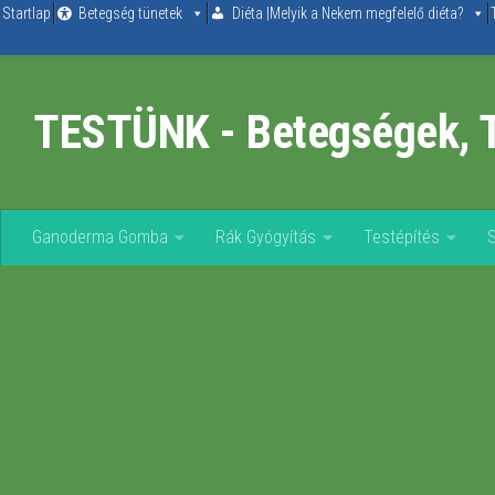
Startlap
Betegség tünetek
Diéta |Melyik a Nekem megfelelő diéta?
Skip to content
TESTÜNK - Betegségek, 
Ganoderma Gomba
Rák Gyógyítás
Testépítés