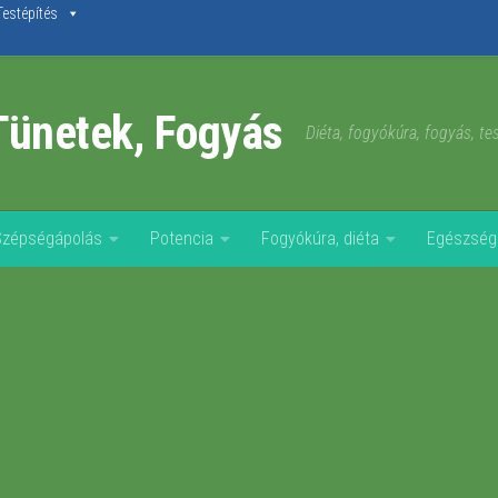
Testépítés
Tünetek, Fogyás
Diéta, fogyókúra, fogyás, t
Szépségápolás
Potencia
Fogyókúra, diéta
Egészség