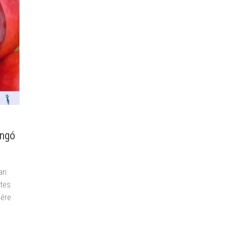
angó
an
etes
nére
s