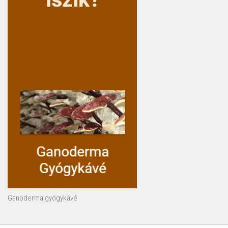
Ganoderma gyógykávé