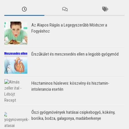
Az Alapos Rágás a Legegyszerűbb Módszer a
Fogyáshoz
Érszűkület és meszesedés ellen a legjobb gyógymód
Hisztaminos húsleves: köszvény és hisztamin-
intolerancia esetén
Őszi gyógynövények hatásai csipkebogyó, kökény,
boróka, bodza, galagonya, madárberkenye