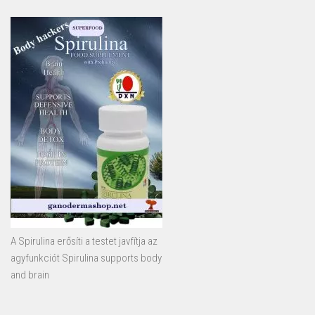
A Spirulina erősíti a testet javfítja az
agyfunkciót Spirulina supports body
and brain