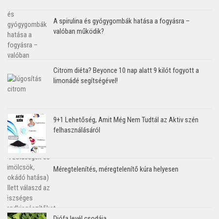
A spirulina és gyógygombák hatása a fogyásra –
valóban működik?
Citrom diéta? Beyonce 10 nap alatt 9 kilót fogyott a
limonádé segítségével!
9+1 Lehetőség, Amit Még Nem Tudtál az Aktiv szén
felhasználásáról
Méregtelenítés, méregtelenítő kúra helyesen
Diófa levél csodája