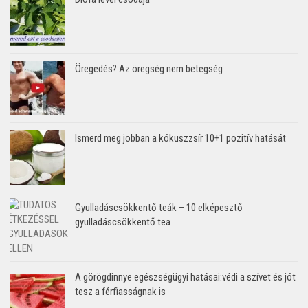
Öregedés? Az öregség nem betegség
Ismerd meg jobban a kókuszzsír 10+1 pozitív hatását
Gyulladáscsökkentő teák – 10 elképesztő
gyulladáscsökkentő tea
A görögdinnye egészségügyi hatásai:védi a szívet és jót
tesz a férfiasságnak is