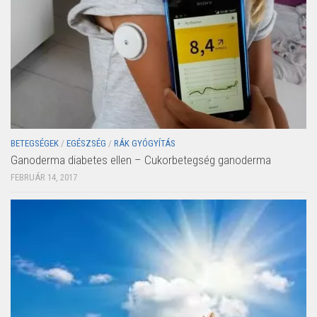
BETEGSÉGEK
/
EGÉSZSÉG
/
RÁK GYÓGYÍTÁS
Ganoderma diabetes ellen – Cukorbetegség ganoderma
FEBRUÁR 14, 2017