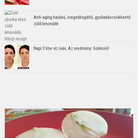
Anti-aging hatású, öregedésgátló, gyulladáscsökkentő
zöld limonádé
Napi 3 liter víz ivás. Az eredmény: Sokkoló!