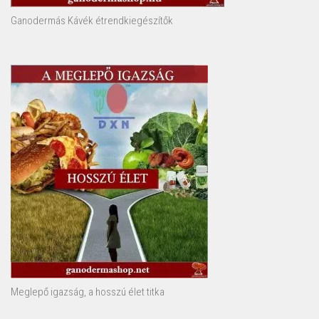
Ganodermás Kávék étrendkiegészítők
Meglepő igazság, a hosszú élet titka