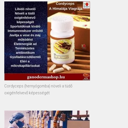
Cordyceps (hernyógomba) növeli a tüdő
oxigénfelvevő képességét