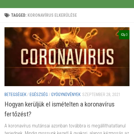
TAGGED:
KORONAVÍRUS ELKERÜLÉSE
0
BETEGSÉGEK
/
EGÉSZSÉG
/
GYÓGYNÖVÉNYEK
SZEPTEMBER 28, 2021
Hogyan kerüljük el ismételten a koronavírus
fertőzést?
A koronavírus mutánsai azonban továbbra is megállíthatatlanul
terjednek. Mindig mossunk kezet! A gyakori, alapos kézmosás az