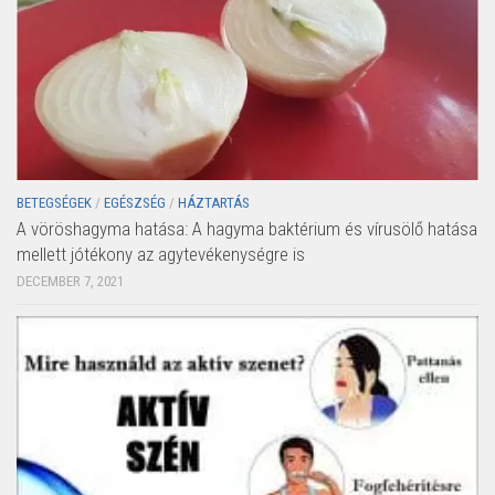
BETEGSÉGEK
/
EGÉSZSÉG
/
HÁZTARTÁS
A vöröshagyma hatása: A hagyma baktérium és vírusölő hatása
mellett jótékony az agytevékenységre is
DECEMBER 7, 2021