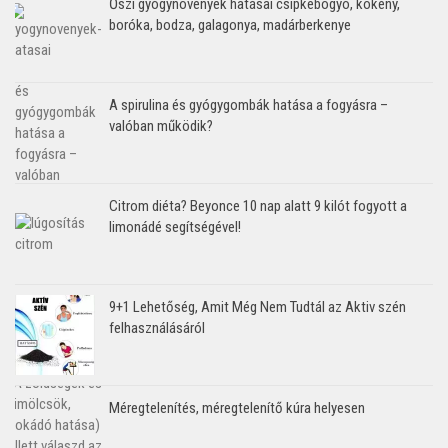
Őszi gyógynövények hatásai csipkebogyó, kökény,
boróka, bodza, galagonya, madárberkenye
A spirulina és gyógygombák hatása a fogyásra –
valóban működik?
Citrom diéta? Beyonce 10 nap alatt 9 kilót fogyott a
limonádé segítségével!
9+1 Lehetőség, Amit Még Nem Tudtál az Aktiv szén
felhasználásáról
Méregtelenítés, méregtelenítő kúra helyesen