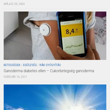
MÁJUS 20, 2024
BETEGSÉGEK
/
EGÉSZSÉG
/
RÁK GYÓGYÍTÁS
Ganoderma diabetes ellen – Cukorbetegség ganoderma
FEBRUÁR 14, 2017