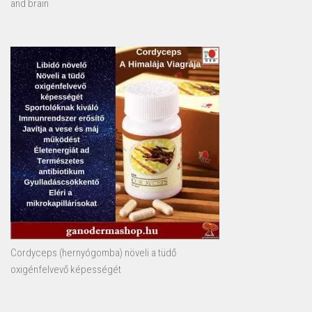
and brain
Cordyceps (hernyógomba) növeli a tüdő
oxigénfelvevő képességét