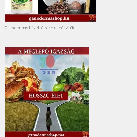
Ganodermás Kávék étrendkiegészítők