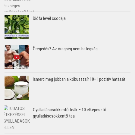
Diófa levél csodája
Öregedés? Az öregség nem betegség
Ismerd meg jobban a kókuszzsír 10+1 pozitív hatását
Gyulladáscsökkentő teák – 10 elképesztő
gyulladáscsökkentő tea