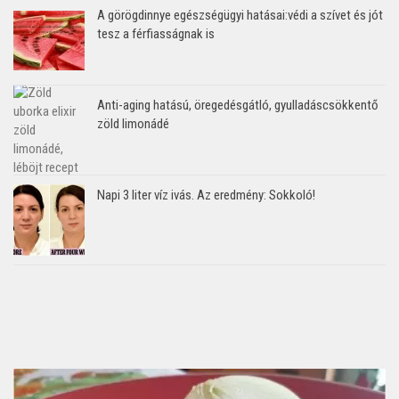
A görögdinnye egészségügyi hatásai:védi a szívet és jót
tesz a férfiasságnak is
Anti-aging hatású, öregedésgátló, gyulladáscsökkentő
zöld limonádé
Napi 3 liter víz ivás. Az eredmény: Sokkoló!