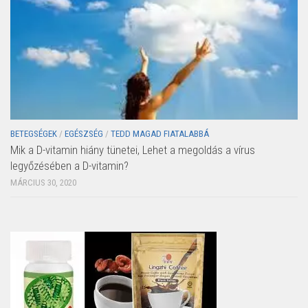
BETEGSÉGEK
/
EGÉSZSÉG
/
TEDD MAGAD FIATALABBÁ
Mik a D-vitamin hiány tünetei, Lehet a megoldás a vírus
legyőzésében a D-vitamin?
MÁRCIUS 30, 2020