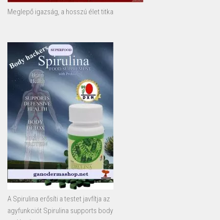
Meglepő igazság, a hosszú élet titka
A Spirulina erősíti a testet javfítja az
agyfunkciót Spirulina supports body