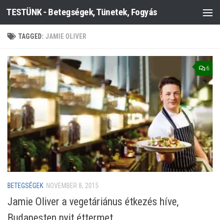
TESTÜNK - Betegségek, Tünetek, Fogyás
Skip to content
TAGGED:
JAMIE OLIVER
6
BETEGSÉGEK
NOVEMBER 8, 2015
Jamie Oliver a vegetáriánus étkezés híve,
Budapesten nyit éttermet