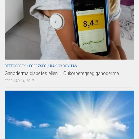
BETEGSÉGEK
/
EGÉSZSÉG
/
RÁK GYÓGYÍTÁS
Ganoderma diabetes ellen – Cukorbetegség ganoderma
FEBRUÁR 14, 2017