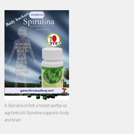
A Spirulina erősíti a testet javfítja az
agyfunkciót Spirulina supports body
and brain