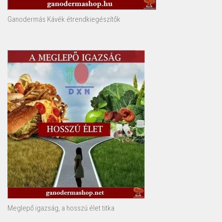
Ganodermás Kávék étrendkiegészítők
Meglepő igazság, a hosszú élet titka