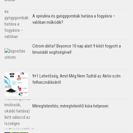
A spirulina és gyógygombák hatása a fogyásra –
valóban működik?
Citrom diéta? Beyonce 10 nap alatt 9 kilót fogyott a
limonádé segítségével!
9+1 Lehetőség, Amit Még Nem Tudtál az Aktiv szén
felhasználásáról
Méregtelenítés, méregtelenítő kúra helyesen