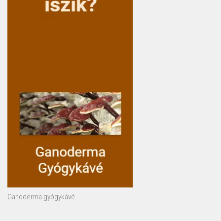
Ganoderma gyógykávé