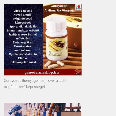
Cordyceps (hernyógomba) növeli a tüdő
oxigénfelvevő képességét