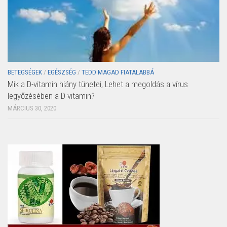
BETEGSÉGEK
/
EGÉSZSÉG
/
TEDD MAGAD FIATALABBÁ
Mik a D-vitamin hiány tünetei, Lehet a megoldás a vírus
legyőzésében a D-vitamin?
MÁRCIUS 30, 2020