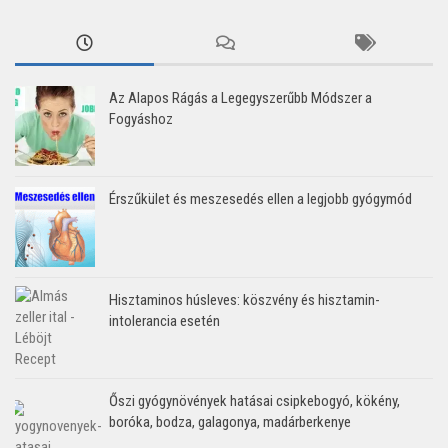
Az Alapos Rágás a Legegyszerűbb Módszer a
Fogyáshoz
Érszűkület és meszesedés ellen a legjobb gyógymód
Hisztaminos húsleves: köszvény és hisztamin-
intolerancia esetén
Őszi gyógynövények hatásai csipkebogyó, kökény,
boróka, bodza, galagonya, madárberkenye