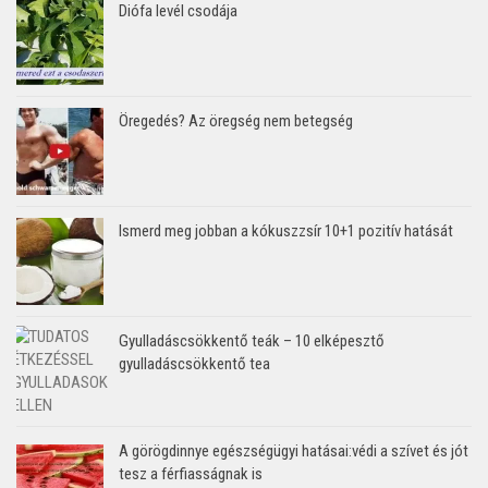
Diófa levél csodája
Öregedés? Az öregség nem betegség
Ismerd meg jobban a kókuszzsír 10+1 pozitív hatását
Gyulladáscsökkentő teák – 10 elképesztő
gyulladáscsökkentő tea
A görögdinnye egészségügyi hatásai:védi a szívet és jót
tesz a férfiasságnak is