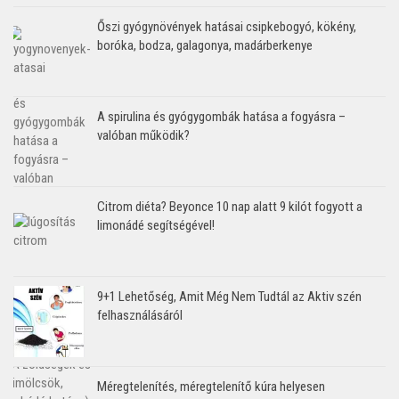
Őszi gyógynövények hatásai csipkebogyó, kökény,
boróka, bodza, galagonya, madárberkenye
A spirulina és gyógygombák hatása a fogyásra –
valóban működik?
Citrom diéta? Beyonce 10 nap alatt 9 kilót fogyott a
limonádé segítségével!
9+1 Lehetőség, Amit Még Nem Tudtál az Aktiv szén
felhasználásáról
Méregtelenítés, méregtelenítő kúra helyesen