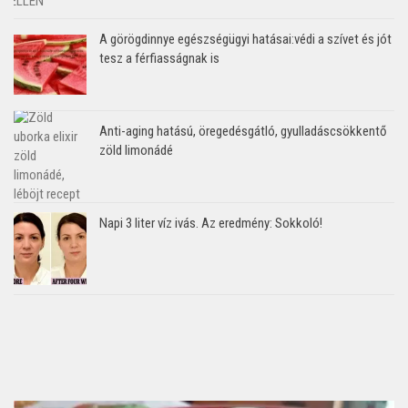
A görögdinnye egészségügyi hatásai:védi a szívet és jót
tesz a férfiasságnak is
Anti-aging hatású, öregedésgátló, gyulladáscsökkentő
zöld limonádé
Napi 3 liter víz ivás. Az eredmény: Sokkoló!