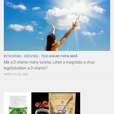
BETEGSÉGEK
/
EGÉSZSÉG
/
TEDD MAGAD FIATALABBÁ
Mik a D-vitamin hiány tünetei, Lehet a megoldás a vírus
legyőzésében a D-vitamin?
MÁRCIUS 30, 2020