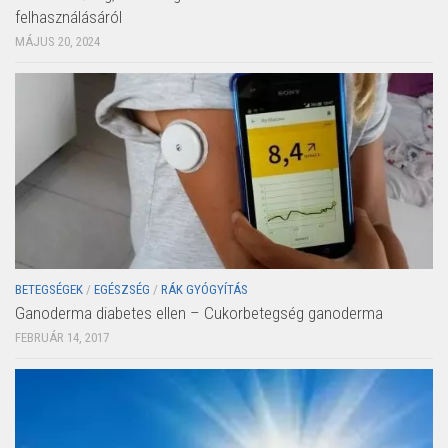
felhasználásáról
MÁJUS 20, 2024
BETEGSÉGEK
/
EGÉSZSÉG
/
RÁK GYÓGYÍTÁS
Ganoderma diabetes ellen – Cukorbetegség ganoderma
FEBRUÁR 14, 2017