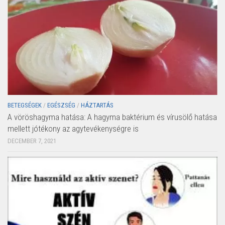
BETEGSÉGEK
/
EGÉSZSÉG
/
HÁZTARTÁS
A vöröshagyma hatása: A hagyma baktérium és vírusölő hatása
mellett jótékony az agytevékenységre is
DECEMBER 7, 2021