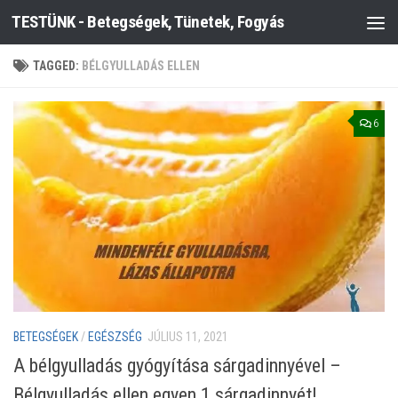
TESTÜNK - Betegségek, Tünetek, Fogyás
Skip to content
TAGGED:
BÉLGYULLADÁS ELLEN
6
BETEGSÉGEK
/
EGÉSZSÉG
JÚLIUS 11, 2021
A bélgyulladás gyógyítása sárgadinnyével –
Bélgyulladás ellen egyen 1 sárgadinnyét!