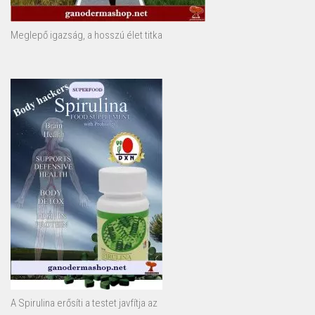
Meglepő igazság, a hosszú élet titka
A Spirulina erősíti a testet javfítja az