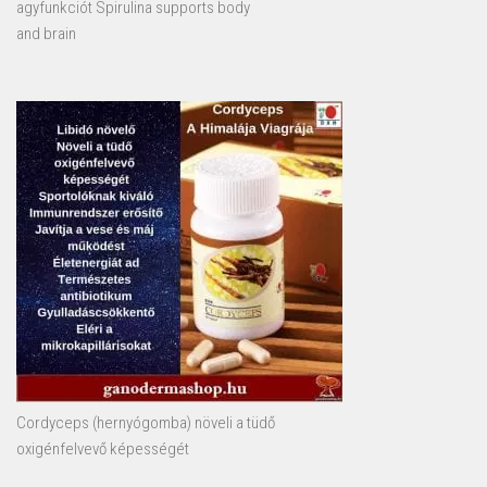
agyfunkciót Spirulina supports body
and brain
Cordyceps (hernyógomba) növeli a tüdő
oxigénfelvevő képességét