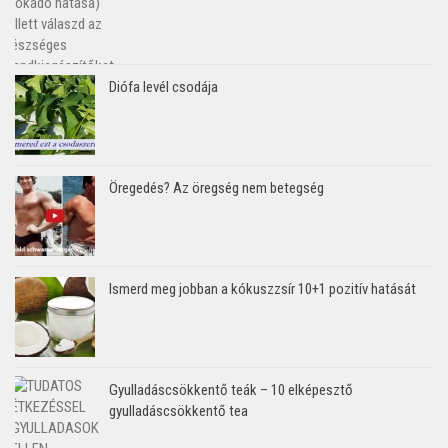
Diófa levél csodája
Öregedés? Az öregség nem betegség
Ismerd meg jobban a kókuszzsír 10+1 pozitív hatását
Gyulladáscsökkentő teák – 10 elképesztő
gyulladáscsökkentő tea