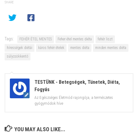
SHARE
Tags:
FEHÉR ÉTEL MENTES
Feher étel mentes diéta
fehér liszt
hírességek diétái
káros fehér ételek
mentes diéta
minden mentes diéta
súlycsökkentő
TESTÜNK - Betegségek, Tünetek, Diéta,
Fogyás
Az Egészséges Életmód rajongója, a természetes
gyógymódok híve
YOU MAY ALSO LIKE...