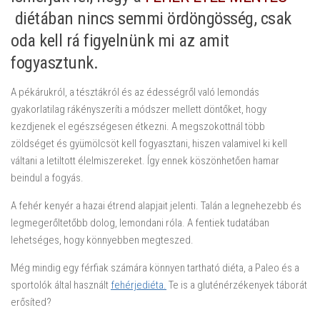
diétában nincs semmi ördöngösség, csak
oda kell rá figyelnünk mi az amit
fogyasztunk.
A pékárukról, a tésztákról és az édességről való lemondás
gyakorlatilag rákényszeríti a módszer mellett döntőket, hogy
kezdjenek el egészségesen étkezni. A megszokottnál több
zöldséget és gyümölcsöt kell fogyasztani, hiszen valamivel ki kell
váltani a letiltott élelmiszereket. Így ennek köszönhetően hamar
beindul a fogyás.
A fehér kenyér a hazai étrend alapjait jelenti. Talán a legnehezebb és
legmegerőltetőbb dolog, lemondani róla. A fentiek tudatában
lehetséges, hogy könnyebben megteszed.
Még mindig egy férfiak számára könnyen tartható diéta, a Paleo és a
sportolók által használt
fehérjediéta.
Te is a gluténérzékenyek táborát
erősíted?