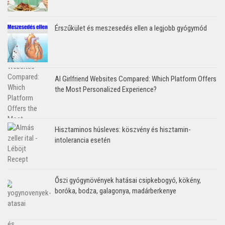
Érszűkület és meszesedés ellen a legjobb gyógymód
AI Girlfriend Websites Compared: Which Platform Offers
the Most Personalized Experience?
Hisztaminos húsleves: köszvény és hisztamin-
intolerancia esetén
Őszi gyógynövények hatásai csipkebogyó, kökény,
boróka, bodza, galagonya, madárberkenye