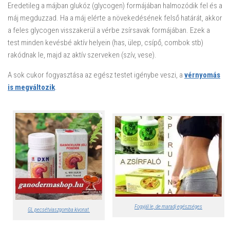
Eredetileg a májban glukóz (glycogen) formájában halmozódik fel és a
máj megduzzad. Ha a máj elérte a növekedésének felső határát, akkor
a feles glycogen visszakerül a vérbe zsírsavak formájában. Ezek a
test minden kevésbé aktív helyein (has, ülep, csípő, combok stb)
rakódnak le, majd az aktív szerveken (szív, vese).
A sok cukor fogyasztása az egész testet igénybe veszi, a
vérnyomás
is megváltozik
.
Fogyjál le, de maradj egészséges
GL pecsétviaszgomba kivonat