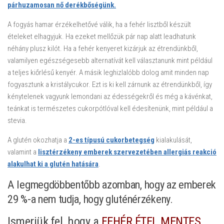
párhuzamosan nő derékbőségünk.
A fogyás hamar érzékelhetővé válik, ha a fehér lisztből készült
ételeket elhagyjuk. Ha ezeket mellőzük pár nap alatt leadhatunk
néhány plusz kilót. Ha a fehér kenyeret kizárjuk az étrendünkből,
valamilyen egészségesebb alternatívát kell választanunk mint például
a teljes kiőrlésű kenyér. A másik leghizlalóbb dolog amit minden nap
fogyasztunk a kristálycukor. Ezt is ki kell zárnunk az étrendünkből, így
kénytelenek vagyunk lemondani az édességekről és még a kávénkat,
teánkat is természetes cukorpótlóval kell édesítenünk, mint például a
stevia.
A glutén okozhatja a
2-es típusú cukorbetegség
kialakulását,
valamint a
lisztérzékeny emberek szervezetében allergiás reakció
alakulhat ki a glutén hatására
.
A legmegdöbbentőbb azomban, hogy az emberek
29 %-a nem tudja, hogy gluténérzékeny.
Ismerjük fel, hogy a
FEHÉR ÉTEL MENTES