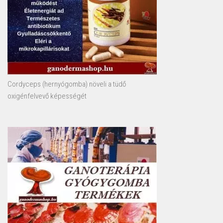
Cordyceps (hernyógomba) növeli a tüdő
oxigénfelvevő képességét