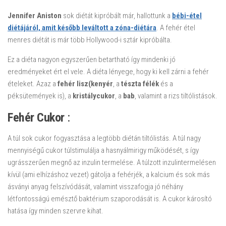
Jennifer Aniston
sok diétát kipróbált már, hallottunk a
bébi-étel
diétájáról, amit később leváltott a zóna-diétára
. A fehér étel
menres diétát is már több Hollywood-i sztár kipróbálta.
Ez a diéta nagyon egyszerűen betartható így mindenki jó
eredményeket ért el vele. A diéta lényege, hogy ki kell zárni a fehér
ételeket. Azaz a
fehér lisz(kenyér
, a
tészta félék
és a
péksütemények is), a
kristálycukor
, a
bab
, valamint a rizs tiltólistások.
Fehér Cukor
:
Fehér étel mentes diéta
A túl sok cukor fogyasztása a legtöbb diétán tiltólistás. A túl nagy
mennyiségű cukor túlstimulálja a hasnyálmirigy működését, s így
ugrásszerűen megnő az inzulin termelése. A túlzott inzulintermelésen
kívül (ami elhízáshoz vezet) gátolja a fehérjék, a kalcium és sok más
ásványi anyag felszívódását, valamint visszafogja jó néhány
létfontosságú emésztő baktérium szaporodását is. A cukor károsító
hatása így minden szervre kihat.