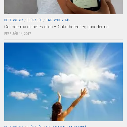
BETEGSÉGEK
/
EGÉSZSÉG
/
RÁK GYÓGYÍTÁS
Ganoderma diabetes ellen – Cukorbetegség ganoderma
FEBRUÁR 14, 2017