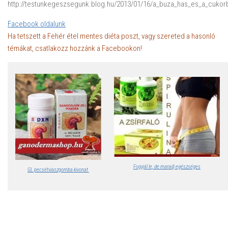
http://testunkegeszsegunk.blog.hu/2013/01/16/a_buza_has_es_a_cuko
Facebook oldalunk
Ha tetszett a Fehér étel mentes diéta poszt, vagy szereted a hasonló
témákat, csatlakozz hozzánk a Facebookon!
Fogyjál le, de maradj egészséges
GL pecsétviaszgomba kivonat