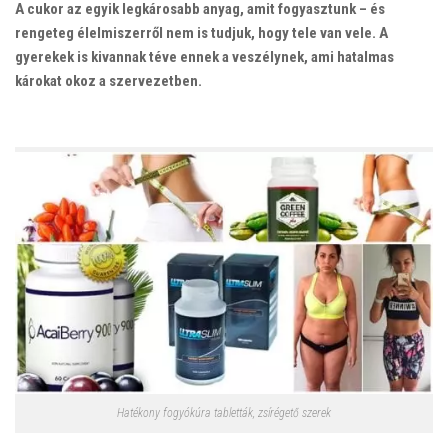
A cukor az egyik legkárosabb anyag, amit fogyasztunk – és
rengeteg élelmiszerről nem is tudjuk, hogy tele van vele. A
gyerekek is kivannak téve ennek a veszélynek, ami hatalmas
károkat okoz a szervezetben.
Hatékony fogyókúra tabletták, zsírégető szerek