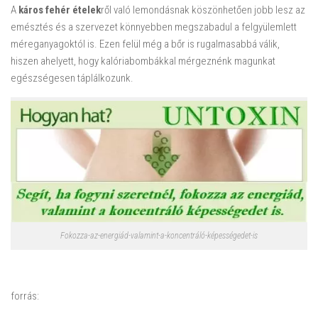
A
káros fehér ételek
ről való lemondásnak köszönhetően jobb lesz az
emésztés és a szervezet könnyebben megszabadul a felgyülemlett
méreganyagoktól is. Ezen felül még a bőr is rugalmasabbá válik,
hiszen ahelyett, hogy kalóriabombákkal mérgeznénk magunkat
egészségesen táplálkozunk.
Fokozza-az-energiád-valamint-a-koncentráló-képességedet-is
forrás: