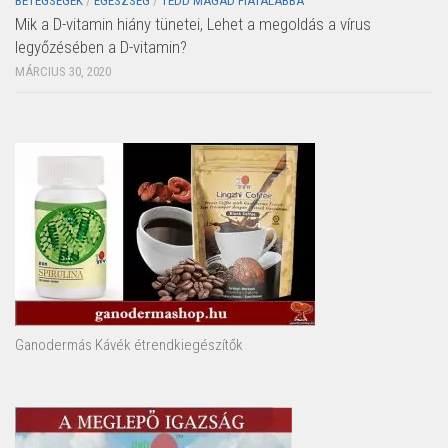
BETEGSÉGEK
/
EGÉSZSÉG
/
TEDD MAGAD FIATALABBÁ
Mik a D-vitamin hiány tünetei, Lehet a megoldás a vírus
legyőzésében a D-vitamin?
MÁRCIUS 30, 2020
Ganodermás Kávék étrendkiegészítők