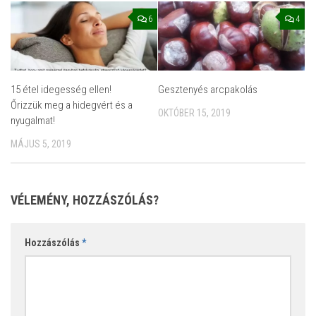
6
4
15 étel idegesség ellen!
Gesztenyés arcpakolás
Őrizzük meg a hidegvért és a
OKTÓBER 15, 2019
nyugalmat!
MÁJUS 5, 2019
VÉLEMÉNY, HOZZÁSZÓLÁS?
Hozzászólás
*