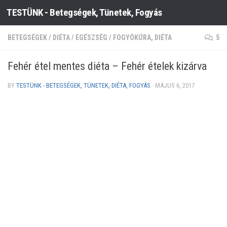
TESTÜNK - Betegségek, Tünetek, Fogyás
Skip to content
BETEGSÉGEK
/
DIÉTA
/
EGÉSZSÉG
/
FOGYÓKÚRA, DIÉTA
5
Fehér étel mentes diéta – Fehér ételek kizárva
BY
TESTÜNK - BETEGSÉGEK, TÜNETEK, DIÉTA, FOGYÁS
·
MÁJUS 6, 2017