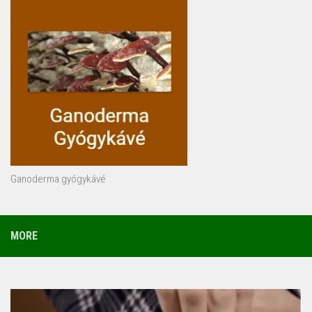
Ganoderma gyógykávé
MORE