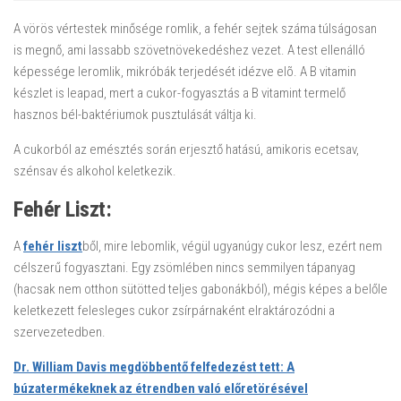
A vörös vértestek minősége romlik, a fehér sejtek száma túlságosan
is megnő, ami lassabb szövetnövekedéshez vezet. A test ellenálló
képessége leromlik, mikróbák terjedését idézve elõ. A B vitamin
készlet is leapad, mert a cukor-fogyasztás a B vitamint termelő
hasznos bél-baktériumok pusztulását váltja ki.
A cukorból az emésztés során erjesztő hatású, amikoris ecetsav,
szénsav és alkohol keletkezik.
Fehér Liszt:
Fehér étel mentes diéta
A
fehér liszt
ből, mire lebomlik, végül ugyanúgy cukor lesz, ezért nem
célszerű fogyasztani. Egy zsömlében nincs semmilyen tápanyag
(hacsak nem otthon sütötted teljes gabonákból), mégis képes a belőle
keletkezett felesleges cukor zsírpárnaként elraktározódni a
szervezetedben.
Dr. William Davis megdöbbentő felfedezést tett: A
búzatermékeknek az étrendben való előretörésével