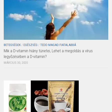
BETEGSÉGEK
/
EGÉSZSÉG
/
TEDD MAGAD FIATALABBÁ
Mik a D-vitamin hiány tünetei, Lehet a megoldás a vírus
legyőzésében a D-vitamin?
MÁRCIUS 30, 2020