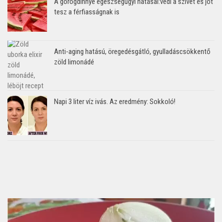
A görögdinnye egészségügyi hatásai:védi a szívet és jót
tesz a férfiasságnak is
Anti-aging hatású, öregedésgátló, gyulladáscsökkentő
zöld limonádé
Napi 3 liter víz ivás. Az eredmény: Sokkoló!