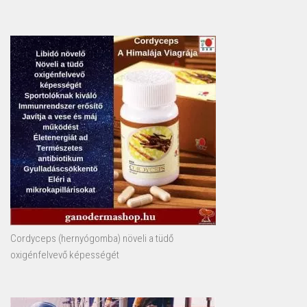
Cordyceps (hernyógomba) növeli a tüdő
oxigénfelvevő képességét