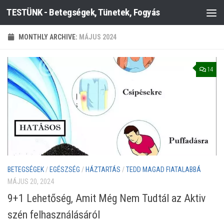
TESTÜNK - Betegségek, Tünetek, Fogyás
Skip to content
MONTHLY ARCHIVE:
MÁJUS 2024
14
BETEGSÉGEK
/
EGÉSZSÉG
/
HÁZTARTÁS
/
TEDD MAGAD FIATALABBÁ
MÁJUS 20, 2024
9+1 Lehetőség, Amit Még Nem Tudtál az Aktiv
szén felhasználásáról