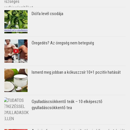
Diófa levél csodája
Öregedés? Az öregség nem betegség
Ismerd meg jobban a kókuszzsír 10+1 pozitív hatását
Gyulladáscsökkentő teák – 10 elképesztő
gyulladáscsökkentő tea