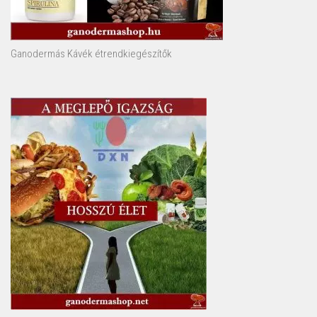
Ganodermás Kávék étrendkiegészítők