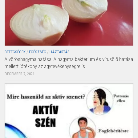
BETEGSÉGEK
/
EGÉSZSÉG
/
HÁZTARTÁS
A vöröshagyma hatása: A hagyma baktérium és vírusölő hatása
mellett jótékony az agytevékenységre is
DECEMBER 7, 2021