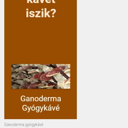
Ganoderma gyógykávé