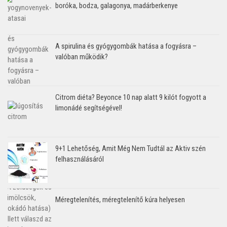
boróka, bodza, galagonya, madárberkenye
A spirulina és gyógygombák hatása a fogyásra –
valóban működik?
Citrom diéta? Beyonce 10 nap alatt 9 kilót fogyott a
limonádé segítségével!
9+1 Lehetőség, Amit Még Nem Tudtál az Aktiv szén
felhasználásáról
Méregtelenítés, méregtelenítő kúra helyesen