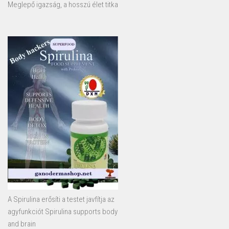
Meglepő igazság, a hosszú élet titka
A Spirulina erősíti a testet javfítja az
agyfunkciót Spirulina supports body
and brain