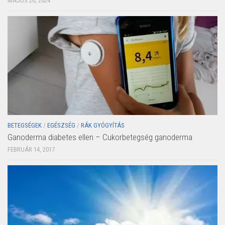
MÁJUS 20, 2024
BETEGSÉGEK
/
EGÉSZSÉG
/
RÁK GYÓGYÍTÁS
Ganoderma diabetes ellen – Cukorbetegség ganoderma
FEBRUÁR 14, 2017