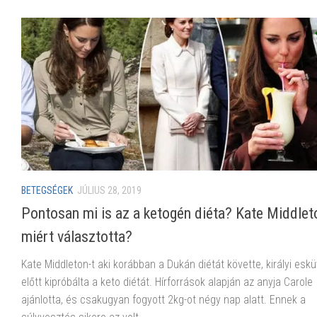
BETEGSÉGEK
JÚLIUS 28, 2019
Pontosan mi is az a ketogén diéta? Kate Middlet
miért választotta?
Kate Middleton-t aki korábban a Dukán diétát követte, királyi esk
előtt kipróbálta a keto diétát. Hírforrások alapján az anyja Carole
ajánlotta, és csakugyan fogyott 2kg-ot négy nap alatt. Ennek a