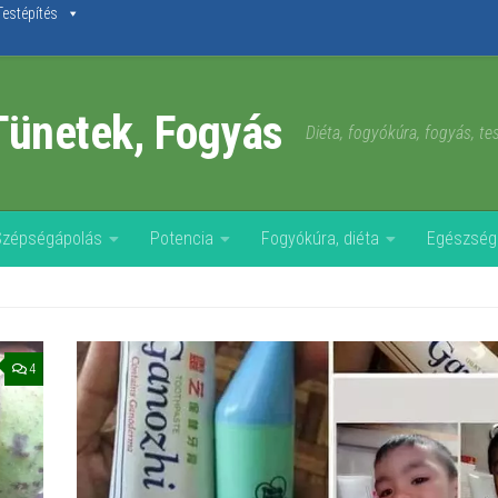
Testépítés
Tünetek, Fogyás
Diéta, fogyókúra, fogyás, t
Szépségápolás
Potencia
Fogyókúra, diéta
Egészség
4