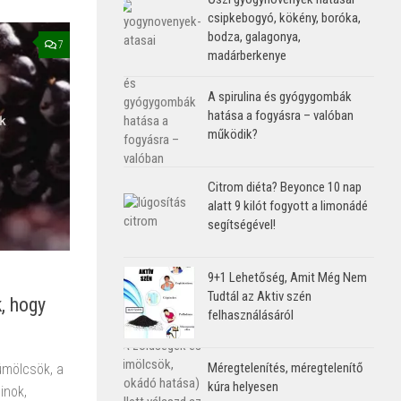
csipkebogyó, kökény, boróka,
bodza, galagonya,
7
madárberkenye
A spirulina és gyógygombák
hatása a fogyásra – valóban
működik?
Citrom diéta? Beyonce 10 nap
alatt 9 kilót fogyott a limonádé
segítségével!
9+1 Lehetőség, Amit Még Nem
Tudtál az Aktiv szén
, hogy
felhasználásáról
Méregtelenítés, méregtelenítő
ümölcsök, a
kúra helyesen
inok,