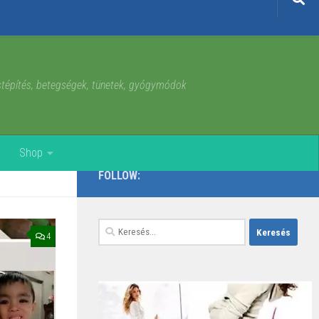
estépítés, betegségek, tünetek, gyógymódok
Shop
FOLLOW:
Keresés:
4