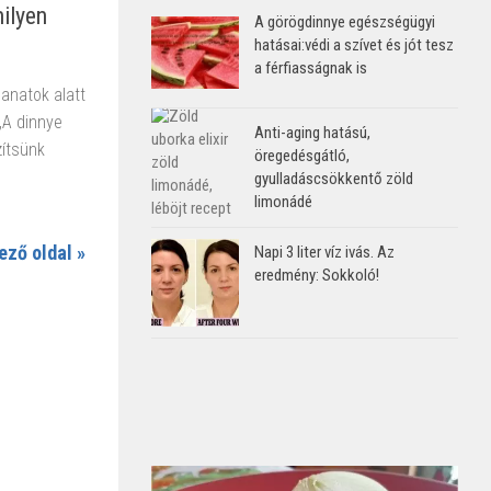
ilyen
A görögdinnye egészségügyi
hatásai:védi a szívet és jót tesz
a férfiasságnak is
anatok alatt
„A dinnye
Anti-aging hatású,
zítsünk
öregedésgátló,
gyulladáscsökkentő zöld
limonádé
ező oldal »
Napi 3 liter víz ivás. Az
eredmény: Sokkoló!