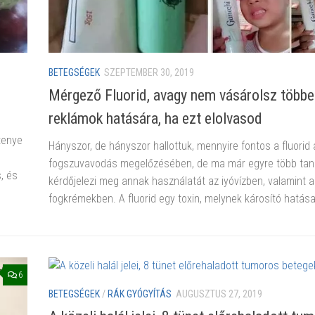
BETEGSÉGEK
SZEPTEMBER 30, 2019
Mérgező Fluorid, avagy nem vásárolsz többe
reklámok hatására, ha ezt elolvasod
tenye
Hányszor, de hányszor hallottuk, mennyire fontos a fluorid 
fogszuvavodás megelőzésében, de ma már egyre több ta
, és
kérdőjelezi meg annak használatát az iyóvízben, valamint a
fogkrémekben. A fluorid egy toxin, melynek károsító hatása
6
BETEGSÉGEK
/
RÁK GYÓGYÍTÁS
AUGUSZTUS 27, 2019