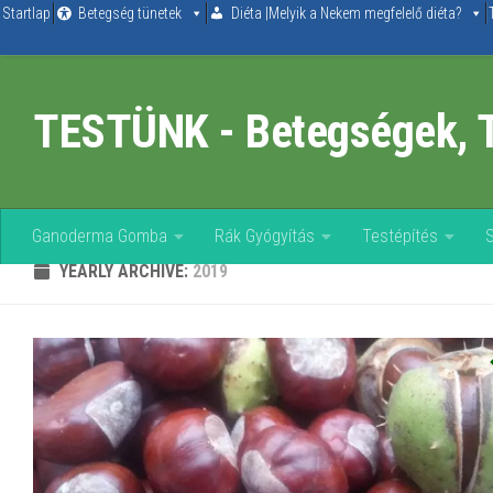
Startlap
Betegség tünetek
Diéta |Melyik a Nekem megfelelő diéta?
Skip to content
TESTÜNK - Betegségek, 
Ganoderma Gomba
Rák Gyógyítás
Testépítés
YEARLY ARCHIVE:
2019