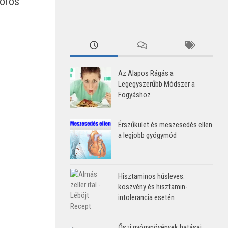
moros
Az Alapos Rágás a
Legegyszerűbb Módszer a
Fogyáshoz
Érszűkület és meszesedés ellen
a legjobb gyógymód
Hisztaminos húsleves:
köszvény és hisztamin-
intolerancia esetén
Őszi gyógynövények hatásai