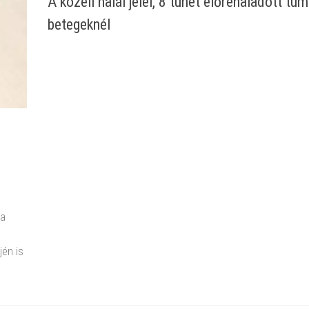
A közeli halál jelei, 8 tünet előrehaladott tu
betegeknél
ja
jén is