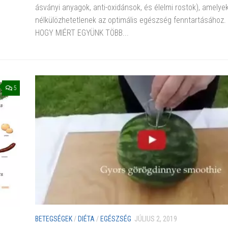
ásványi anyagok, anti-oxidánsok, és élelmi rostok), amelye
nélkülözhetetlenek az optimális egészség fenntartásához.
HOGY MIÉRT EGYÜNK TÖBB...
5
BETEGSÉGEK
/
DIÉTA
/
EGÉSZSÉG
JÚLIUS 2, 2019