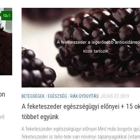
5
on
BETEGSÉGEK
/
EGÉSZSÉG
/
RÁK GYÓGYÍTÁS
JÚLIUS 27, 2019
A feketeszeder egészségügyi előnyei + 15 ok
többet együnk
üvő
A feketeszeder egészségügyi előnyei Mint más bogyós gy
feketeszeder is telis-tele van növényi tápanyagokkal (vitam