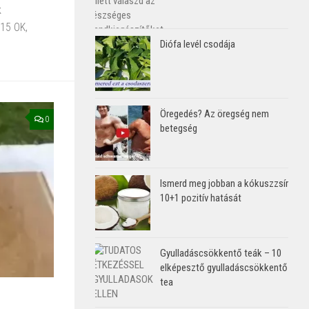
k
 15 OK,
Diófa levél csodája
Öregedés? Az öregség nem
0
betegség
Ismerd meg jobban a kókuszzsír
10+1 pozitív hatását
Gyulladáscsökkentő teák – 10
elképesztő gyulladáscsökkentő
tea