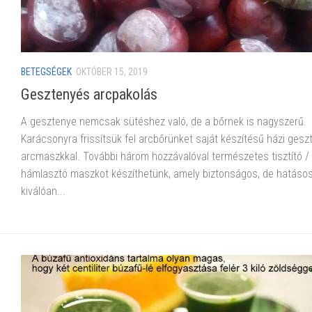
BETEGSÉGEK
OKTÓBER 15, 2019
Gesztenyés arcpakolás
A gesztenye nemcsak sütéshez való, de a bőrnek is nagyszerű.
Karácsonyra frissítsük fel arcbőrünket saját készítésű házi gesz
arcmaszkkal. További három hozzávalóval természetes tisztító /
hámlasztó maszkot készíthetünk, amely biztonságos, de hatásos
kiválóan...