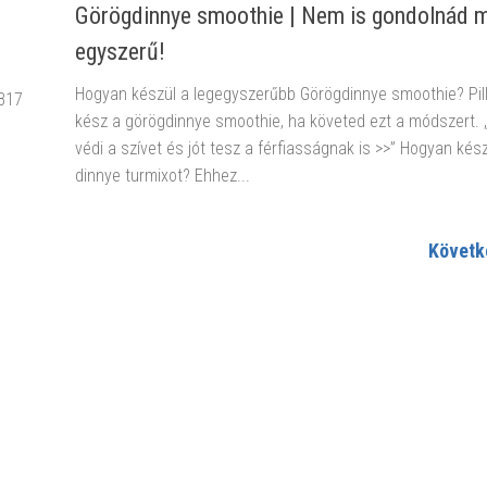
Görögdinnye smoothie | Nem is gondolnád m
egyszerű!
Hogyan készül a legegyszerűbb Görögdinnye smoothie? Pill
 B17
kész a görögdinnye smoothie, ha követed ezt a módszert. 
védi a szívet és jót tesz a férfiasságnak is >>” Hogyan kés
dinnye turmixot? Ehhez...
Követk