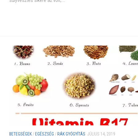
súlyvesztés sikere az volt,...
BETEGSÉGEK
/
EGÉSZSÉG
/
RÁK GYÓGYÍTÁS
JÚLIUS 14, 2019