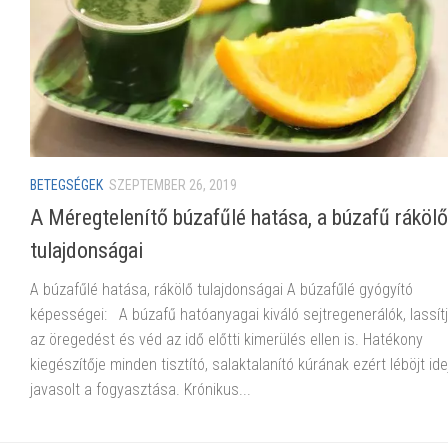
BETEGSÉGEK
SZEPTEMBER 26, 2019
A Méregtelenítő búzafűlé hatása, a búzafű rákölő
tulajdonságai
A búzafűlé hatása, rákölő tulajdonságai A búzafűlé gyógyító
képességei: A búzafű hatóanyagai kiváló sejtregenerálók, lassít
az öregedést és véd az idő előtti kimerülés ellen is. Hatékony
kiegészítője minden tisztító, salaktalanító kúrának ezért léböjt ide
javasolt a fogyasztása. Krónikus...