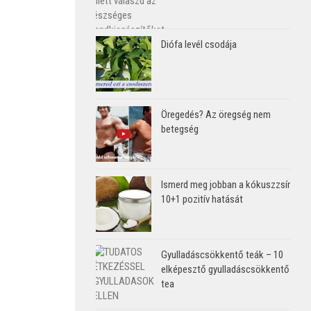
Diófa levél csodája
Öregedés? Az öregség nem
betegség
Ismerd meg jobban a kókuszzsír
10+1 pozitív hatását
Gyulladáscsökkentő teák – 10
elképesztő gyulladáscsökkentő
tea