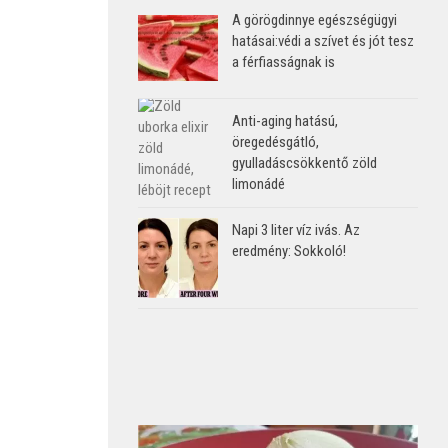
A görögdinnye egészségügyi
hatásai:védi a szívet és jót tesz
a férfiasságnak is
Anti-aging hatású,
öregedésgátló,
gyulladáscsökkentő zöld
limonádé
Napi 3 liter víz ivás. Az
eredmény: Sokkoló!