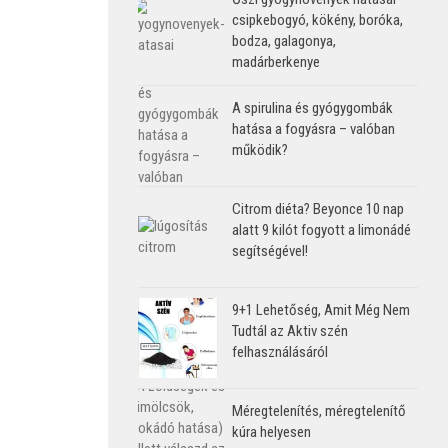
csipkebogyó, kökény, boróka,
bodza, galagonya,
madárberkenye
A spirulina és gyógygombák
hatása a fogyásra – valóban
működik?
Citrom diéta? Beyonce 10 nap
alatt 9 kilót fogyott a limonádé
segítségével!
9+1 Lehetőség, Amit Még Nem
Tudtál az Aktiv szén
felhasználásáról
Méregtelenítés, méregtelenítő
kúra helyesen