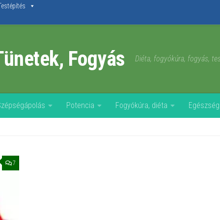
Testépítés
Tünetek, Fogyás
Diéta, fogyókúra, fogyás, t
Szépségápolás
Potencia
Fogyókúra, diéta
Egészség
7