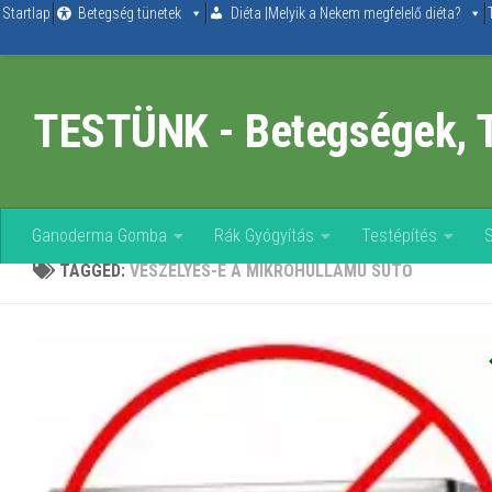
Startlap
Betegség tünetek
Diéta |Melyik a Nekem megfelelő diéta?
Skip to content
TESTÜNK - Betegségek, 
Ganoderma Gomba
Rák Gyógyítás
Testépítés
TAGGED:
VESZÉLYES-E A MIKROHULLÁMÚ SÜTŐ