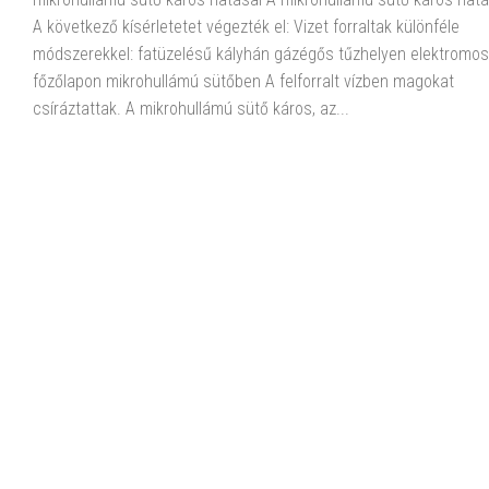
A következő kísérletetet végezték el: Vizet forraltak különféle
módszerekkel: fatüzelésű kályhán gázégős tűzhelyen elektromos
főzőlapon mikrohullámú sütőben A felforralt vízben magokat
csíráztattak. A mikrohullámú sütő káros, az...