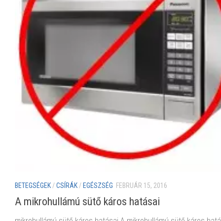
BETEGSÉGEK
/
CSÍRÁK
/
EGÉSZSÉG
FEBRUÁR 15, 2016
A mikrohullámú sütő káros hatásai
mikrohullámú sütő káros hatásai A mikrohullámú sütő káros hatá