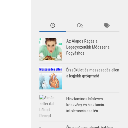
Az Alapos Rágás a
Legegyszerűbb Módszer a
Fogyáshoz
Érszűkület és meszesedés ellen
a legjobb gyógymód
Hisztaminos húsleves:
köszvény és hisztamin-
intolerancia esetén
Őszi gyógynövények hatásai