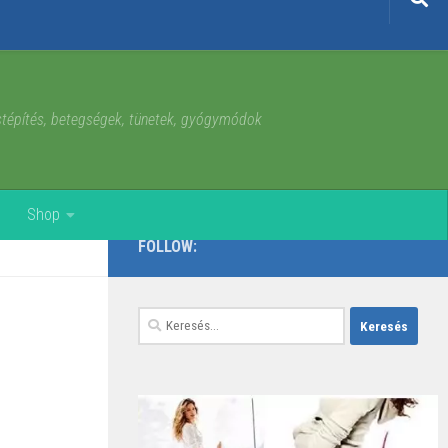
estépítés, betegségek, tünetek, gyógymódok
Shop
FOLLOW:
Keresés: