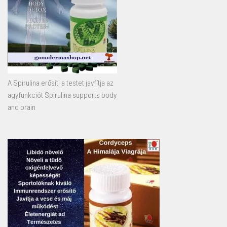
A Spirulina erősíti a testet javfítja az
agyfunkciót Spirulina supports body
and brain