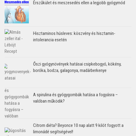
Érszűkület és meszesedés ellen a legjobb gyógymód
Hisztaminos húsleves: köszvény és hisztamin-
intolerancia esetén
Őszi gyógynövények hatásai csipkebogyó, kökény,
boróka, bodza, galagonya, madárberkenye
A spirulina és gyógygombák hatása a fogyásra –
valóban működik?
Citrom diéta? Beyonce 10 nap alatt 9 kilót fogyott a
limonádé segítségével!