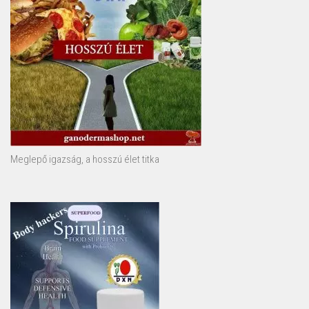
Meglepő igazság, a hosszú élet titka