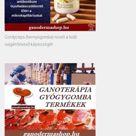
Cordyceps (hernyógomba) növeli a tüdő
oxigénfelvevő képességét