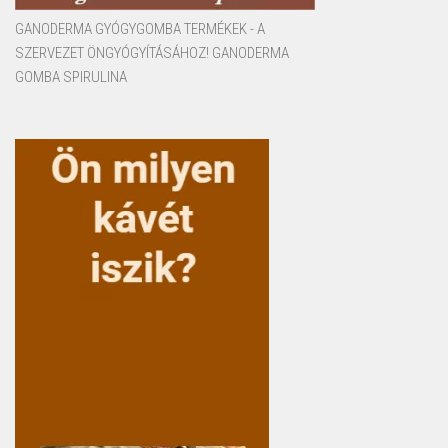
GANODERMA GYÓGYGOMBA TERMÉKEK - A
SZERVEZET ÖNGYÓGYÍTÁSÁHOZ! GANODERMA
GOMBA SPIRULINA