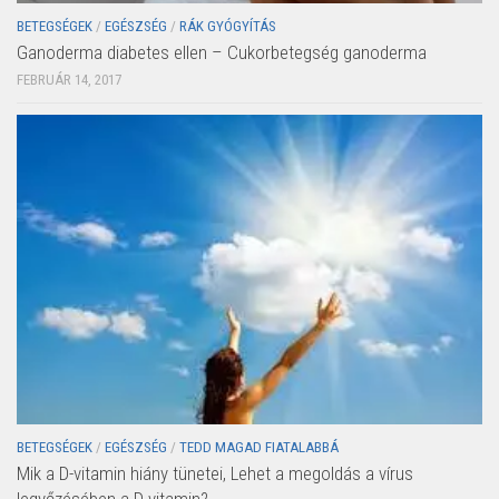
BETEGSÉGEK
/
EGÉSZSÉG
/
RÁK GYÓGYÍTÁS
Ganoderma diabetes ellen – Cukorbetegség ganoderma
FEBRUÁR 14, 2017
BETEGSÉGEK
/
EGÉSZSÉG
/
TEDD MAGAD FIATALABBÁ
Mik a D-vitamin hiány tünetei, Lehet a megoldás a vírus
legyőzésében a D-vitamin?