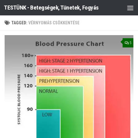
TESTÜNK - Betegségek, Tünetek, Fogyás
Skip to content
TAGGED:
VÉRNYOMÁS CSÖKKENTÉSE
5