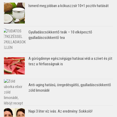
Ismerd meg jobban a kókuszzsír 10+1 pozitív hatását
Gyulladáscsökkentő teák – 10 elképesztő
gyulladáscsökkentő tea
A görögdinnye egészségügyi hatásai:védi a szívet és jót
tesz a férfiasságnak is
Anti-aging hatású, öregedésgátló, gyulladáscsökkentő
zöld limonádé
Napi 3 liter víz ivás. Az eredmény: Sokkoló!