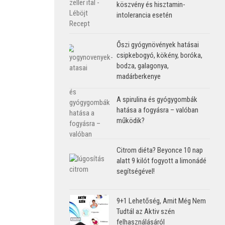
köszvény és hisztamin-
intolerancia esetén
Őszi gyógynövények hatásai
csipkebogyó, kökény, boróka,
bodza, galagonya,
madárberkenye
A spirulina és gyógygombák
hatása a fogyásra – valóban
működik?
Citrom diéta? Beyonce 10 nap
alatt 9 kilót fogyott a limonádé
segítségével!
9+1 Lehetőség, Amit Még Nem
Tudtál az Aktiv szén
felhasználásáról