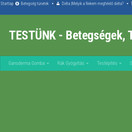
Startlap
Betegség tünetek
Diéta |Melyik a Nekem megfelelő diéta?
Skip to content
TESTÜNK - Betegségek, 
Ganoderma Gomba
Rák Gyógyítás
Testépítés