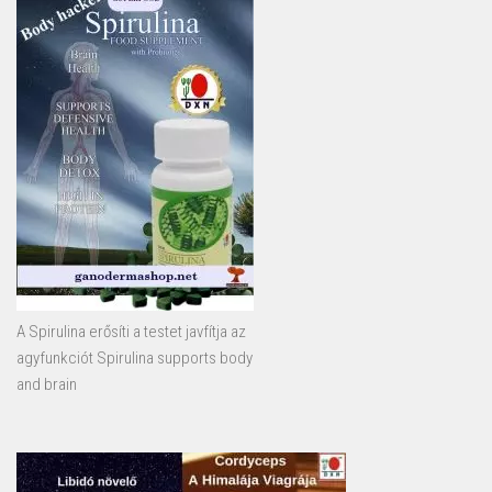
A Spirulina erősíti a testet javfítja az
agyfunkciót Spirulina supports body
and brain