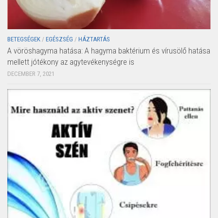
BETEGSÉGEK
/
EGÉSZSÉG
/
HÁZTARTÁS
A vöröshagyma hatása: A hagyma baktérium és vírusölő hatása
mellett jótékony az agytevékenységre is
DECEMBER 7, 2021