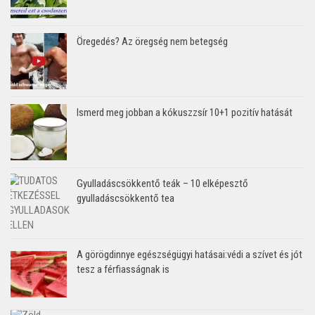
Öregedés? Az öregség nem betegség
Ismerd meg jobban a kókuszzsír 10+1 pozitív hatását
Gyulladáscsökkentő teák – 10 elképesztő
gyulladáscsökkentő tea
A görögdinnye egészségügyi hatásai:védi a szívet és jót
tesz a férfiasságnak is