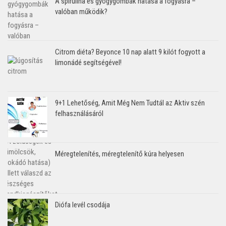
A spirulina és gyógygombák hatása a fogyásra –
valóban működik?
Citrom diéta? Beyonce 10 nap alatt 9 kilót fogyott a
limonádé segítségével!
9+1 Lehetőség, Amit Még Nem Tudtál az Aktiv szén
felhasználásáról
Méregtelenítés, méregtelenítő kúra helyesen
Diófa levél csodája