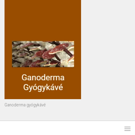
Ganoderma gyógykávé