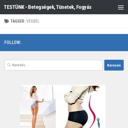
TESTÜNK - Betegségek, Tünetek, Fogyás
Skip to content
TAGGED:
VÉGBÉL
FOLLOW:
Keresés: