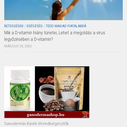
BETEGSÉGEK
/
EGÉSZSÉG
/
TEDD MAGAD FIATALABBÁ
Mik a D-vitamin hiány tünetei, Lehet a megoldás a vírus
legyőzésében a D-vitamin?
MÁRCIUS 30, 2020
Ganodermás Kávék étrendkiegészítők