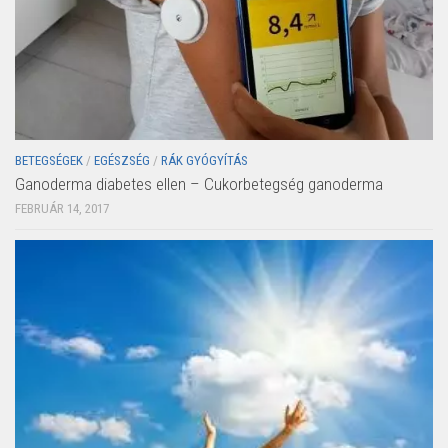
BETEGSÉGEK
/
EGÉSZSÉG
/
RÁK GYÓGYÍTÁS
Ganoderma diabetes ellen – Cukorbetegség ganoderma
FEBRUÁR 14, 2017