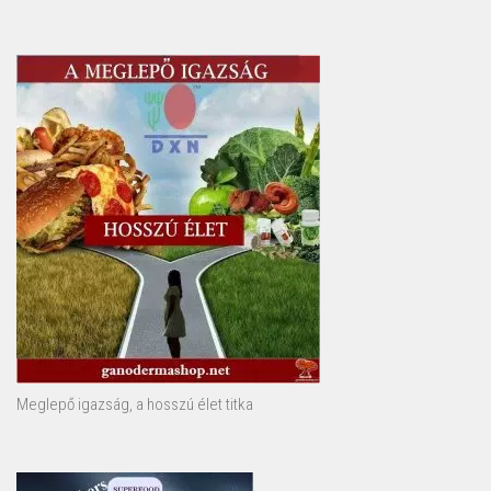
Meglepő igazság, a hosszú élet titka