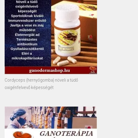
Cordyceps (hernyógomba) növeli a tüdő
oxigénfelvevő képességét