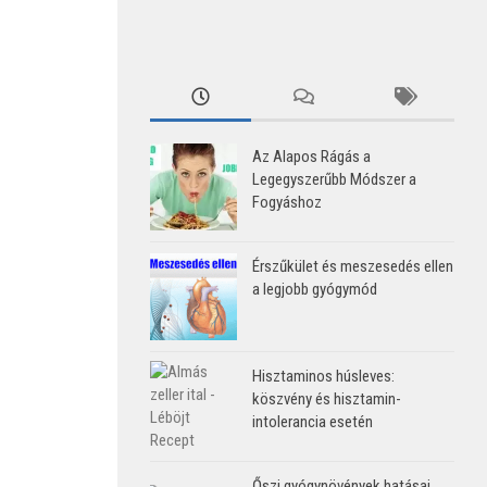
Az Alapos Rágás a
Legegyszerűbb Módszer a
Fogyáshoz
Érszűkület és meszesedés ellen
a legjobb gyógymód
Hisztaminos húsleves:
köszvény és hisztamin-
intolerancia esetén
Őszi gyógynövények hatásai