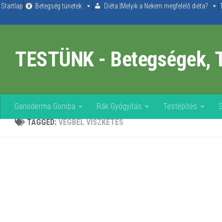
Startlap
Betegség tünetek
Diéta |Melyik a Nekem megfelelő diéta?
Skip to content
TESTÜNK - Betegségek, 
Ganoderma Gomba
Rák Gyógyítás
Testépítés
TAGGED:
VÉGBÉL VISZKETÉS