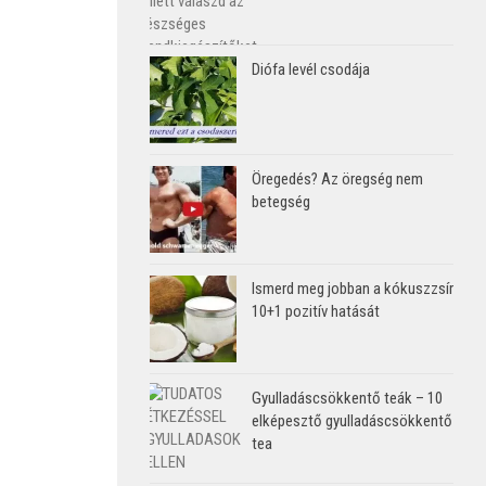
Diófa levél csodája
Öregedés? Az öregség nem
betegség
Ismerd meg jobban a kókuszzsír
10+1 pozitív hatását
Gyulladáscsökkentő teák – 10
elképesztő gyulladáscsökkentő
tea