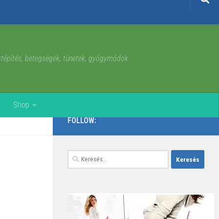
estépítés, betegségek, tünetek, gyógymódok
Shop
FOLLOW:
Keresés: