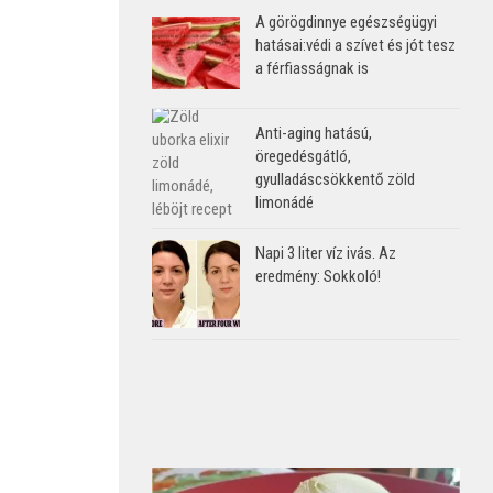
A görögdinnye egészségügyi
hatásai:védi a szívet és jót tesz
a férfiasságnak is
Anti-aging hatású,
öregedésgátló,
gyulladáscsökkentő zöld
limonádé
Napi 3 liter víz ivás. Az
eredmény: Sokkoló!