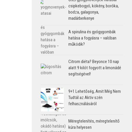
csipkebogyó, kökény, boróka,
bodza, galagonya,
madárberkenye
A spirulina és gyógygombák
hatása a fogyásra – valóban
működik?
Citrom diéta? Beyonce 10 nap
alatt 9 kilót fogyott a limonádé
segítségével!
9+1 Lehetőség, Amit Még Nem
Tudtál az Aktiv szén
felhasználásáról
Méregtelenítés, méregtelenítő
kúra helyesen