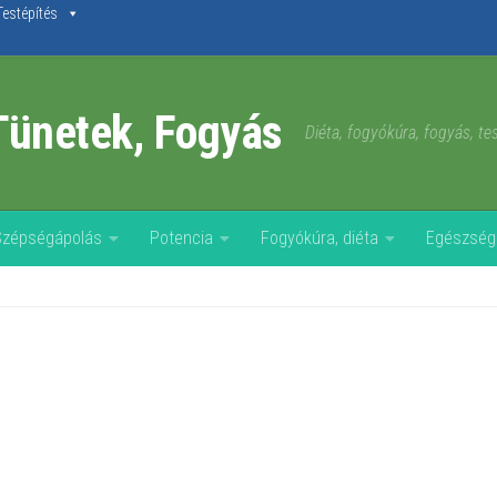
Testépítés
Tünetek, Fogyás
Diéta, fogyókúra, fogyás, t
Szépségápolás
Potencia
Fogyókúra, diéta
Egészség