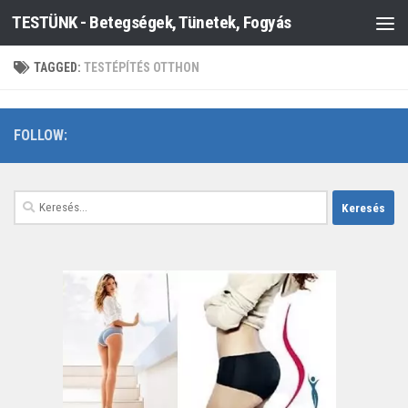
TESTÜNK - Betegségek, Tünetek, Fogyás
Skip to content
TAGGED:
TESTÉPÍTÉS OTTHON
FOLLOW:
Keresés: