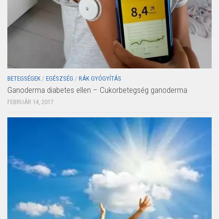
BETEGSÉGEK
/
EGÉSZSÉG
/
RÁK GYÓGYÍTÁS
Ganoderma diabetes ellen – Cukorbetegség ganoderma
FEBRUÁR 14, 2017