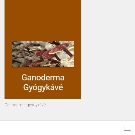
Ganoderma gyógykávé