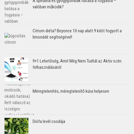
A spirulina és gyógygombák hatása a fogyásra –
valóban működik?
Citrom diéta? Beyonce 10 nap alatt 9 kilót fogyott a
limonádé segítségével!
9+1 Lehetőség, Amit Még Nem Tudtál az Aktiv szén
felhasználásáról
Méregtelenítés, méregtelenítő kúra helyesen
Diófa levél csodája