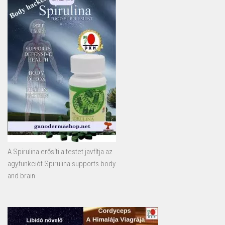
A Spirulina erősíti a testet javfítja az
agyfunkciót Spirulina supports body
and brain