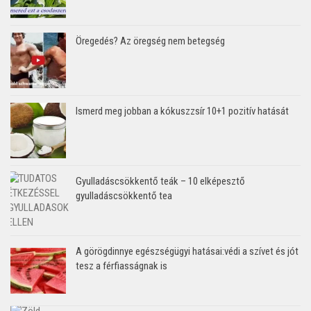
Öregedés? Az öregség nem betegség
Ismerd meg jobban a kókuszzsír 10+1 pozitív hatását
Gyulladáscsökkentő teák – 10 elképesztő
gyulladáscsökkentő tea
A görögdinnye egészségügyi hatásai:védi a szívet és jót
tesz a férfiasságnak is