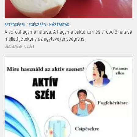
BETEGSÉGEK
/
EGÉSZSÉG
/
HÁZTARTÁS
A vöröshagyma hatása: A hagyma baktérium és vírusölő hatása
mellett jótékony az agytevékenységre is
DECEMBER 7, 2021