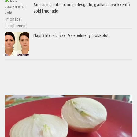
Anti-aging hatású, öregedésgátló, gyulladáscsökkentő
zöld limonádé
Napi 3 liter víz ivás. Az eredmény: Sokkoló!