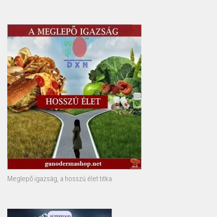
Meglepő igazság, a hosszú élet titka