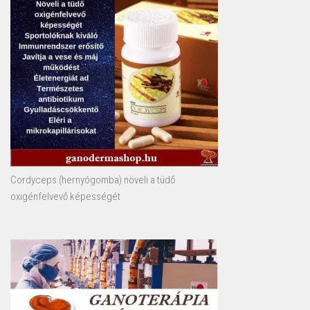
Cordyceps (hernyógomba) növeli a tüdő
oxigénfelvevő képességét