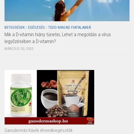
BETEGSÉGEK
/
EGÉSZSÉG
/
TEDD MAGAD FIATALABBÁ
Mik a D-vitamin hiány tünetei, Lehet a megoldás a vírus
legyőzésében a D-vitamin?
MÁRCIUS 30, 2020
Ganodermás Kávék étrendkiegészítők